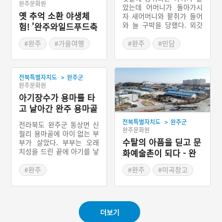
완주문화원
았는데 어머니가 돌아가시
옛 추억 소환 야생체
자 새어머니와 팥쥐가 들어
와 늘 구박을 당했다. 외갓
험! '완주와일드푸드축
집 잔칫날 새어머니는 팥쥐
제'
만 데려가면서 콩쥐에게 여
#완주
#가을여행
#완주
#민담
러 가지 일을 시키고 다 마
#가을축제
친 뒤 잔치에 오라고 하였
#전라북도 축제
다. 콩쥐는 두꺼비, 새떼, 선
>
전북특별자치도
완주군
녀의 도움을 받아 새어머니
완주문화원
가 시킨 일을 마치고 선녀가
아기장수가 용마를 타
준 옷을 입고 신발을 신고서
집을 나섰다. 가다가 냇가에
고 날아간 완주 용마골
서 신발 한 짝을 잃어버렸는
>
전북특별자치도
완주군
데 마침 원님이 발견하고 주
전라북도 완주군 동상면 신
완주문화원
인을 찾다가 결국 콩쥐와 혼
월리 용마골에 아이 없는 부
인하였다. 콩쥐를 질투한 팥
수탈의 아픔을 딛고 문
부가 살았다. 부부는 오래
쥐는 콩쥐를 연못에 빠트려
치성을 드린 끝에 아기를 낳
화예술촌이 되다 - 완
죽이고 자신이 콩쥐인 것처
았는데, 겨드랑이에 날개 달
주 구 삼례 양곡창고
럼 행동하였다. 콩쥐는 환생
린 아기장수였다. 아기의 정
#완주
#완주
#미곡창고
하여 원님에게 억울함을 하
체가 소문날까 두려워 부부
#전라북도 지명유래
#전라북도 근대문화유산
소연하고 원님은 콩쥐의 시
는 동굴에 아기를 숨겼다.
#장수이야기
신을 찾아 살려낸다. 원님은
군사들이 찾아와 아기를 내
팥쥐를 죽여 새어머니에게
놓으라 했으나, 부부는 아기
#완주설화
보내고 새어머니는 죽은 팥
더보기
를 끝까지 지켰다. 군사들이
쥐를 보고 놀라 기절하여 죽