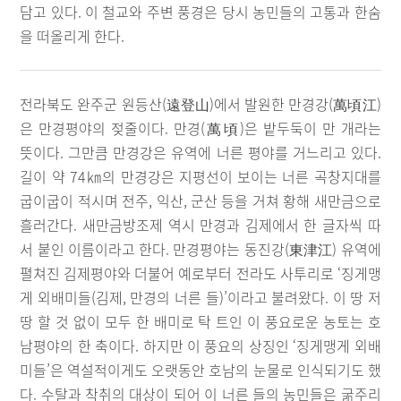
담고 있다. 이 철교와 주변 풍경은 당시 농민들의 고통과 한숨
을 떠올리게 한다.
전라북도 완주군 원등산(遠登山)에서 발원한 만경강(萬頃江)
은 만경평야의 젖줄이다. 만경(萬頃)은 밭두둑이 만 개라는
뜻이다. 그만큼 만경강은 유역에 너른 평야를 거느리고 있다.
길이 약 74㎞의 만경강은 지평선이 보이는 너른 곡창지대를
굽이굽이 적시며 전주, 익산, 군산 등을 거쳐 황해 새만금으로
흘러간다. 새만금방조제 역시 만경과 김제에서 한 글자씩 따
서 붙인 이름이라고 한다. 만경평야는 동진강(東津江) 유역에
펼쳐진 김제평야와 더불어 예로부터 전라도 사투리로 ‘징게맹
게 외배미들(김제, 만경의 너른 들)’이라고 불려왔다. 이 땅 저
땅 할 것 없이 모두 한 배미로 탁 트인 이 풍요로운 농토는 호
남평야의 한 축이다. 하지만 이 풍요의 상징인 ‘징게맹게 외배
미들’은 역설적이게도 오랫동안 호남의 눈물로 인식되기도 했
다. 수탈과 착취의 대상이 되어 이 너른 들의 농민들은 굶주리