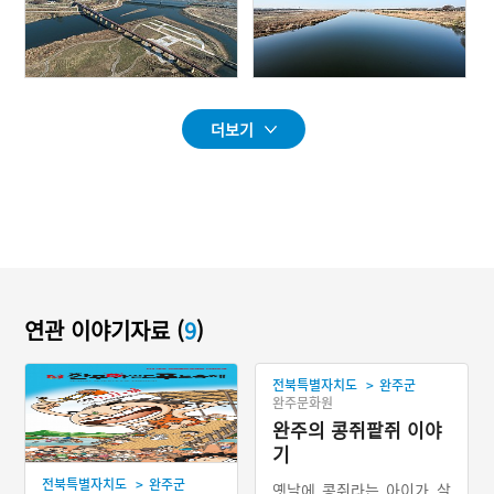
더보기
연관 이야기자료 (
9
)
>
전북특별자치도
완주군
완주문화원
완주의 콩쥐팥쥐 이야
기
>
전북특별자치도
완주군
옛날에 콩쥐라는 아이가 살