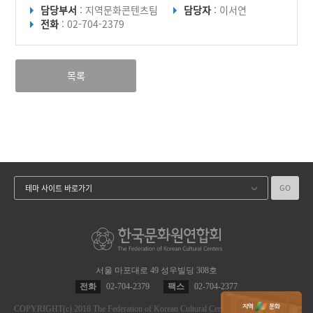
담당부서
: 지역문화콘텐츠팀
담당자
: 이서연
전화
: 02-704-2379
목록
GO
테마 사이트 바로가기
서울 마포대로 49 성우빌딩 308호
전화
02-704-2379
팩스
02-704-2377
COPYRIGHT
(c)
2018 The Federation of Korean Cultural Centers.
ALL RIGHT RES