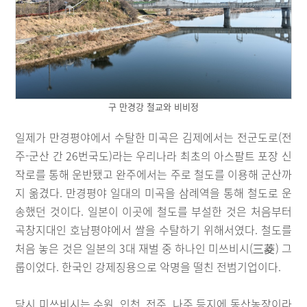
구 만경강 철교와 비비정
일제가 만경평야에서 수탈한 미곡은 김제에서는 전군도로(전
주-군산 간 26번국도)라는 우리나라 최초의 아스팔트 포장 신
작로를 통해 운반됐고 완주에서는 주로 철도를 이용해 군산까
지 옮겼다. 만경평야 일대의 미곡을 삼례역을 통해 철도로 운
송했던 것이다. 일본이 이곳에 철도를 부설한 것은 처음부터
곡창지대인 호남평야에서 쌀을 수탈하기 위해서였다. 철도를
처음 놓은 것은 일본의 3대 재벌 중 하나인 미쓰비시(三菱) 그
룹이었다. 한국인 강제징용으로 악명을 떨친 전범기업이다.
당시 미쓰비시는 수원, 인천, 전주, 나주 등지에 동산농장이라