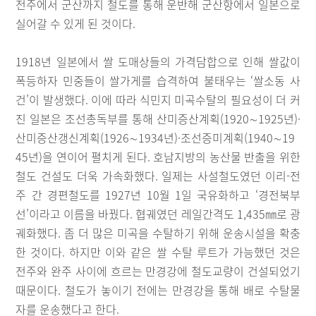
전주에서 군산까지 철도를 통해 운반해 군산항에서 일본으로
실어갈 수 있게 된 것이다.
1918년 일본에서 쌀 도매상들의 가격담합으로 인해 쌀값이
폭등하자 민중들이 쌀가게를 습격하여 불태우는 ‘쌀소동 사
건’이 발생했다. 이에 따라 식민지 미곡수탈의 필요성이 더 커
진 일본은 조선총독부를 통해 산미증산계획(1920∼1925년)·
산미증산갱신계획(1926∼1934년)·조선증미계획(1940∼19
45년)을 연이어 펼치게 된다. 호남지방의 농산물 반출을 위한
철도 건설도 더욱 가속화했다. 일제는 사설철도였던 이리-전
주 간 경편철도를 1927년 10월 1일 국유화하고 ‘경전북부
선’이라고 이름을 바꿨다. 협궤였던 레일간격도 1,435㎜로 광
궤화했다. 좀 더 많은 미곡을 수탈하기 위해 운송시설을 확충
한 것이다. 하지만 이와 같은 쌀 수탈 루트가 가능했던 것은
전주와 완주 사이에 흐르는 만경강에 철도교량이 건설되었기
때문이다. 철도가 놓이기 전에는 만경강을 통해 배로 수탈물
자를 운송했다고 한다.