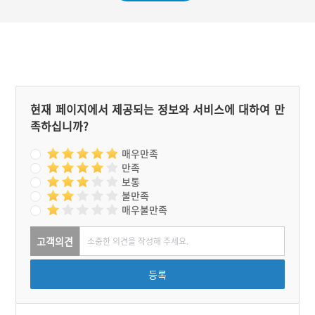
물러가자 하늘에서 엄청난
고 말았다.
비가 내리더니 아기가 용마
를 타고 나타나 부부를 데려
갔다. 이후 마을 앞에는 용
마의 형상을 한 커다란 산이
생겼고, 마을 아래에는 널따
란 웅덩이가 파였다. 그래서
마을 사람들은 용마골이라
불렀다.
현재 페이지에서 제공되는 정보와 서비스에 대하여 만
족하십니까?
매우만족
만족
보통
불만족
매우불만족
고객의견
등록