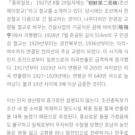
「중외일보」 1927년 8월 29일자에는 “朝鮮第二長橋(조선
제이장교)”라고 철교를 소개하고 있다. 당시에는 조선에서 한
강철교 다음으로 긴 철교라는 것이다. 나무다리인 만경강 교
량을 철교로 바꾸는 건설사업의 기공식은 삼례 비비정(飛飛
亨)에서 거행됐다. 1928년 7월 준공된 길이 514m의 구 만경
강 철교는 1929년부터는 경전북부선, 1936년부터는 이리~
여수까지 연결된 전라선의 주요 교량이 되었다. 이 시기에 식
민지 조선으로부터 일본으로의 미곡반출은 급격하게 증가했
다. 1917년부터 1919년 사이 연평균 약 205만 석이었던 미
곡 반출량이 1927~1929년에는 연평균 약 640만 석으로 늘
어났다. 불과 10년 사이에 3배 이상 급증한 것이다.
이는 단지 생산량의 증가로만 설명되지 않는다. 조선총독부가
조선 내 쌀 소비를 억제하고 철도시설 확충 등을 통해 반출량
을 대폭 늘렸기 때문으로 추정된다. 풍요로운 들을 가졌음에
도 불구하고 일제로부터 무자비한 수탈을 당했던 호남의 농민
들은 땅을 잃고 고향을 떠나 화전민으로 전락하거나 만주로