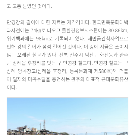
고 고통 받았던 것이다.
만경강의 길이에 대한 자료는 제각각이다. 한국민족문화대백
과사전에는 74㎞로 나오고 물환경정보시스템에는 80.86km,
위키백과에는 98km로 기록되어 있다. 새만금간척사업으로
인해 강의 길이가 점점 길어진 것이다. 이 강에 지금은 쓰이지
않는 오래된 철교가 있다. 전북 전주시 덕진구 화전동과 완주
군 삼례읍 후정리를 잇는 구 만경강 철교다. 만경강 철교는 구
삼례 양곡창고(삼례읍 후정리, 등록문화재 제580호)와 더불
어 일제의 미곡수탈을 증언하는 완주의 대표적 근대문화유산
이다.