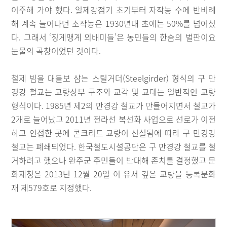
이주해 가야 했다. 일제강점기 초기부터 자작농 수에 반비례
해 계속 늘어나던 소작농은 1930년대 초에는 50%를 넘어섰
다. 그래서 ‘징게맹게 외배미들’은 농민들의 한숨의 벌판이요
눈물의 곡창이었던 것이다.
철제 빔을 대들보 삼는 스틸거더(Steelgirder) 형식의 구 만
경강 철교는 교량상부 구조와 교각 및 교대는 일반적인 교량
형식이다. 1985년 제2의 만경강 철교가 만들어지면서 철교가
2개로 늘어났고 2011년 전라선 복선화 사업으로 선로가 이전
하고 인접한 곳에 콘크리트 교량이 신설됨에 따라 구 만경강
철교는 폐쇄되었다. 한국철도시설공단은 구 만경강 철교를 철
거하려고 했으나 완주군 주민들이 반대해 존치를 결정했고 문
화재청은 2013년 12월 20일 이 유서 깊은 교량을 등록문화
재 제579호로 지정했다.