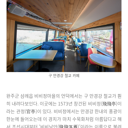
구 만경강 철교 카페
완주군 삼례읍 비비정마을의 언덕에서는 구 만경강 철교가 훤
히 내려다보인다. 이곳에는 1573년 창건된 비비정(飛飛亭)이
라는 관정(官亭)이 있다. 비비정에서는 만경강 한내의 풍광이
한눈에 들어오는데 이 경치가 마치 수묵화처럼 아름답다고 해
서 조선시대부터 ‘비비낙안(飛飛落雁)’이라는 이름으로 불려