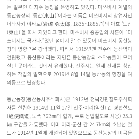
는 일본인 대지주 농장을 운영하고 있었다. 미쓰비시 계열의
동산농장의 ‘동산(東山)’이라는 이름은 미쓰비시의 창업자인
이와사키 야타로(岩崎 弥太郎, 1835~1885년)의 아호 ‘도잔
(東山)’을 따서 지었다고 한다. 미쓰비시 중공업의 사훈이 “미
쓰비시는 국가다.”였던 점에서 알 수 있듯이 미쓰비시 동산농
장의 영향력은 강력했다. 따라서 1915년엔 전주에 동산역이
건립됐고 동산동이라는 지명은 동산농장의 소작농들이 모여
살던 곳이라는 것에서 유래했다. 전주시는 일제 잔재를 청산
하는 작업의 일환으로 2019년 8월 14일 동산동의 명칭을 여
의동으로 변경했다.
동산농장(동산농사주식회사)은 1912년 전북경편철도주식회
사를 설립해 1914년 11월 17일 전주-이리(익산) 간 경편철도
(經便鐵道, 노폭 762㎜의 협궤, 주로 농업철도로 사용) 25.3
㎞ 구간을 개통했다. 이미 이리-군산 간 24.7km의 호남선 철
도가 1914년 1월에 개설되어 있었으므로 동산농장의 미곡을