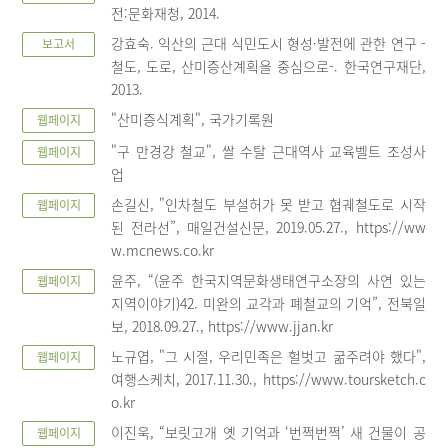
전:문화재청, 2014.
강효숙. 익산의 근대 식민도시 형성·발전에 관한 연구 -
보고서
철도, 도로, 산미증산계획을 중심으로-. 한국연구재단,
2013.
"산미증식계획", 국가기록원
웹페이지
"구 만경강 철교", 쌀 수탈 근대역사 교육벨트 조성사
웹페이지
업
손길신, "인차철도 부설허가 못 받고 협궤철도로 시작
웹페이지
된 전라선”, 매일건설신문, 2019.05.27., https://ww
w.mcnews.co.kr
윤주, “(윤주 한국지역문화생태연구소장의 사연 있는
웹페이지
지역이야기)42. 미완의 교각과 폐철교의 기억”, 전북일
보, 2018.09.27., https://www.jjan.kr
노규엽, "그 시절, 우리민족은 헐벗고 굶주려야 했다",
웹페이지
여행스케치, 2017.11.30., https://www.toursketch.c
o.kr
이진욱, “보릿고개 옛 기억과 ‘번쩍번쩍’ 새 건물이 공
웹페이지