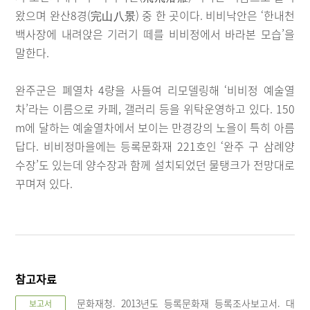
왔으며 완산8경(完山八景) 중 한 곳이다. 비비낙안은 ‘한내천
백사장에 내려앉은 기러기 떼를 비비정에서 바라본 모습’을
말한다.
완주군은 폐열차 4량을 사들여 리모델링해 ‘비비정 예술열
차’라는 이름으로 카페, 갤러리 등을 위탁운영하고 있다. 150
m에 달하는 예술열차에서 보이는 만경강의 노을이 특히 아름
답다. 비비정마을에는 등록문화재 221호인 ‘완주 구 삼례양
수장’도 있는데 양수장과 함께 설치되었던 물탱크가 전망대로
꾸며져 있다.
참고자료
문화재청. 2013년도 등록문화재 등록조사보고서. 대
보고서