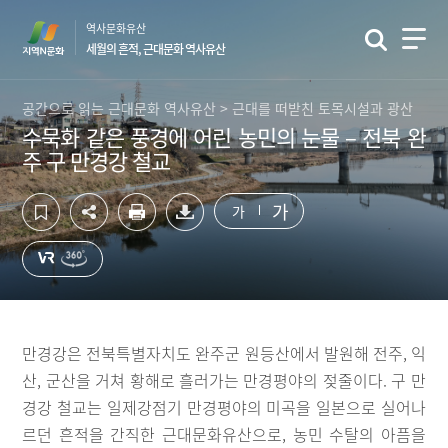
컨
하
역사문화유산
텐
단
세월의 흔적, 근대문화 역사유산
츠
영
영
역
역
바
공간으로 읽는 근대문화 역사유산 > 근대를 떠받친 토목시설과 광산
바
로
수묵화 같은 풍경에 어린 농민의 눈물 – 전북 완
로
가
주 구 만경강 철교
가
기
기
가
가
만경강은 전북특별자치도 완주군 원등산에서 발원해 전주, 익
산, 군산을 거쳐 황해로 흘러가는 만경평야의 젖줄이다. 구 만
경강 철교는 일제강점기 만경평야의 미곡을 일본으로 실어나
르던 흔적을 간직한 근대문화유산으로, 농민 수탈의 아픔을