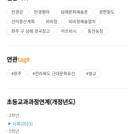
만경강
만경평야
삼례문화예술촌
경편철도
산미증산계획
비비정
비비정예술열차
완주 구 삼례 양곡창고
미쓰비시
동산농장
연관
tag#
#완주
#전라북도 근대문화유산
#철교
초등교과과정연계(개정년도)
· 3학년
사회(2015)
▶
· 5학년