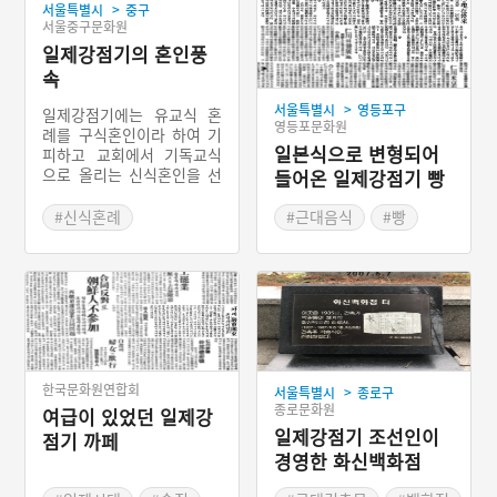
>
서울특별시
중구
서울중구문화원
일제강점기의 혼인풍
속
>
서울특별시
영등포구
일제강점기에는 유교식 혼
영등포문화원
례를 구식혼인이라 하여 기
일본식으로 변형되어
피하고 교회에서 기독교식
으로 올리는 신식혼인을 선
들어온 일제강점기 빵
호한다. 그런데 교회에서 결
혼식을 올리는 사람의 대부
#신식혼례
#근대음식
#빵
분이 비기독교인이다. 이것
#혼례 설화
이 불합리하다고 하여 새로
운 형태의 혼례를 모색하게
되는데, 이때 등장한 것이
계명구락부식이다. 이 양식
은 사회식 혼인을 대표한다.
일제강점기에 피로연과 신
혼여행이 일본을 통해 우리
한국문화원연합회
>
서울특별시
종로구
나라에 들어오게 된다.
종로문화원
여급이 있었던 일제강
일제강점기 조선인이
점기 까페
경영한 화신백화점