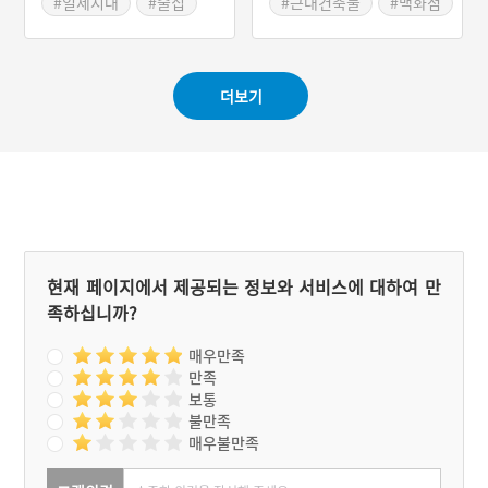
#일제시대
#술집
#근대건축물
#백화점
#까페
#여급
#박흥식
#엘리베이터
더보기
현재 페이지에서 제공되는 정보와 서비스에 대하여 만
족하십니까?
매우만족
만족
보통
불만족
매우불만족