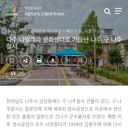
컨
하
역사문화유산
텐
단
세월의 흔적, 근대문화 역사유산
츠
영
영
역
역
바
공간으로 읽는 근대문화 역사유산 > 빼앗긴 들, 뒤틀린 근대
바
로
나주 나빌레라 문화센터로 거듭난 나주 구 나주
로
가
잠사
가
기
기
가
가
전라남도 나주시 금성동에는 구 나주잠사 건물이 있다. 구 나
주잠사는 일본인에 의해 세워진 잠사공장으로 이곳에서 생산
된 모든 물품이 일본으로 건너가 군수물자로 쓰였다. 해방 이
후 잠사공장이 모두 사라졌다가 1954년 김용두에 의해 다시