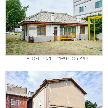
나주 구 나주잠사 나빌레라 문화센터 나주잠업역사관