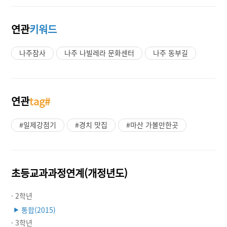
연관
키워드
나주잠사
나주 나빌레라 문화센터
나주 동부길
연관
tag#
#일제강점기
#경치 맛집
#마산 가볼만한곳
초등교과과정연계(개정년도)
· 2학년
통합(2015)
▶
· 3학년