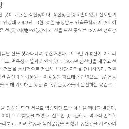
당
진 곳이 계룡산 삼신당이다. 삼신당은 종교촌이었던 신도안의
 인정돼 2003년 10월 30일 충청남도 민속문화재 제19호에
천(天)·지(地)·인(人)의 세 신을 모신 곳으로 1925년 정원강
이름난 산을 찾아다니며 수련하였다. 1910년 계룡산에 이르러
되고, 백옥성의 딸과 혼인하였다. 1925년 삼신당을 세우고 천
 등의 건물을 순차적으로 건립해 삼신당 지역을 정비하였다. 정원
 무관 출신의 독립운동가 이강생을 치료해준 인연으로 독립운동
립을 위해 기도하는 공간 겸 독립운동가들이 은신하는 공간으로
문을 당하게 되고 서울로 압송되던 도중 세상을 떠나고 말았다.
 이어 포교 활동을 하였다. 신도안 종교촌에서 역사적·민속학
둘러보고, 포교 활동과 독립운동을 펼쳤던 정원강을 기억하며