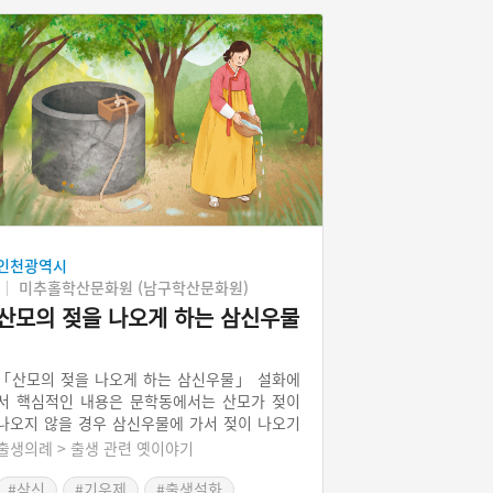
인천광역시
미추홀학산문화원 (남구학산문화원)
산모의 젖을 나오게 하는 삼신우물
「산모의 젖을 나오게 하는 삼신우물」 설화에
서 핵심적인 내용은 문학동에서는 산모가 젖이
나오지 않을 경우 삼신우물에 가서 젖이 나오기
를 기원했다는 것이다. 일반적으로 젖이 나오지
출생의례 > 출생 관련 옛이야기
않은 경우에는 식이요법을 통해 해결하는데, 문
학동에서는 삼신우물의 물을 바가지에 담고 조
#삼신
#기우제
#출생설화