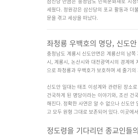
삼신당 만큼은 충청남도 민속문화재로 지정되
세웠다. 정원강은 삼신당의 포교 활동과 더불
문을 겪고 세상을 떠났다.
좌청룡 우백호의 명당, 신도안
충청남도 계룡시 신도안면은 계룡산의 남쪽 
시, 계룡시, 논산시와 대전광역시의 경계에
으로 좌청룡과 우백호가 보호하며 세 줄기의 
신도안 일대는 태조 이성계와 관련된 장소로 
건국하게 된 명당이라는 이야기와, 조선 건
해진다. 정확한 사연은 알 수 없으나 신도안 
고 모두 원형 그대로 보존되어 있다. 이곳에
정도령을 기다리던 종교인들의