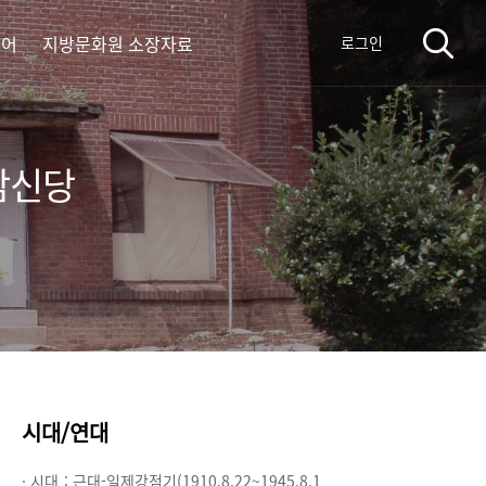
디어
지방문화원 소장자료
로그인
삼신당
시대/연대
· 시대 :
근대-일제강점기(1910.8.22~1945.8.1