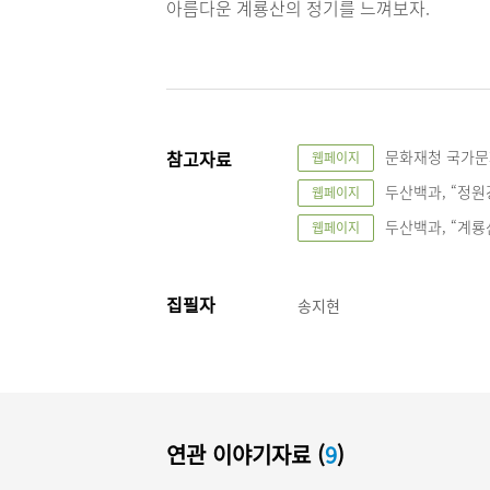
아름다운 계룡산의 정기를 느껴보자.
참고자료
문화재청 국가문화유산
웹페이지
두산백과, “정원강”
웹페이지
두산백과, “계룡산신
웹페이지
집필자
송지현
연관 이야기자료 (
9
)