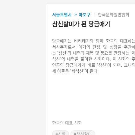
서울특별시
마포구
한국문화원연합회
>
삼신할미가 된 당금애기
당금애기는 바리데기와 함께 한국의 대표하
서사무가로서 아기의 탄생 및 성장을 주관
는 ‘삼신’의 내력과 재복 및 풍요를 관장하는 ‘
석신’의 내력을 풀이한 신화이다. 이 신화의 
인공인 당금애기가 바로 ‘삼신’이 되며, 그녀
세 아들은 ‘제석신’이 된다
한국의 대표 신화
#신화
#삼신할미