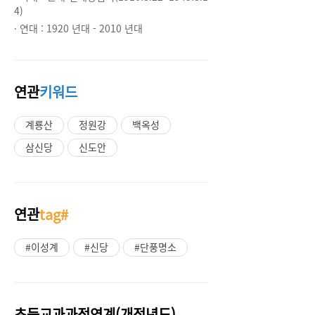
4)
· 연대 :
1920 년대 - 2010 년대
연관
키워드
계룡산
정원강
백옥성
삼신당
신도안
연관
tag#
#이성계
#신당
#단풍명소
초등교과과정연계(개정년도)