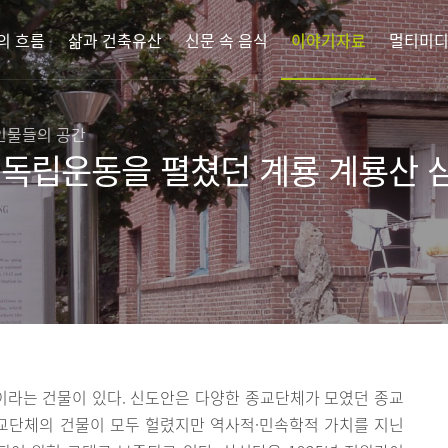
의 흐름
삶과 건축유산
신문 속 음식
이야기자료
멀티미
인물들의 공간
 독립운동을 펼쳤던 계룡 계룡산 
라는 건물이 있다. 신도안은 다양한 종교단체가 모였던 종교
종교단체의 건물이 모두 헐렸지만 역사적·민속학적 가치를 지닌