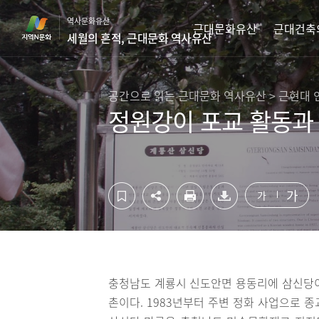
컨
하
역사문화유산
텐
단
근대문화유산
근대건축
세월의 흔적, 근대문화 역사유산
츠
영
영
역
역
바
바
로
공간으로 읽는 근대문화 역사유산 > 근현대 
로
가
정원강이 포교 활동과
가
기
기
가
가
충청남도 계룡시 신도안면 용동리에 삼신당이
촌이다. 1983년부터 주변 정화 사업으로 