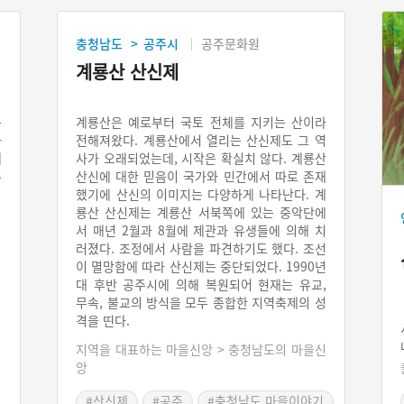
충청남도
공주시
공주문화원
>
계룡산 산신제
는
계룡산은 예로부터 국토 전체를 지키는 산이라
하
전해져왔다. 계룡산에서 열리는 산신제도 그 역
제
사가 오래되었는데, 시작은 확실치 않다. 계룡산
주
산신에 대한 믿음이 국가와 민간에서 따로 존재
의
했기에 산신의 이미지는 다양하게 나타난다. 계
룡산 산신제는 계룡산 서북쪽에 있는 중악단에
서 매년 2월과 8월에 제관과 유생들에 의해 치
러졌다. 조정에서 사람을 파견하기도 했다. 조선
이 멸망함에 따라 산신제는 중단되었다. 1990년
대 후반 공주시에 의해 복원되어 현재는 유교,
무속, 불교의 방식을 모두 종합한 지역축제의 성
격을 띤다.
지역을 대표하는 마을신앙 > 충청남도의 마을신
앙
#산신제
#공주
#충청남도 마을이야기