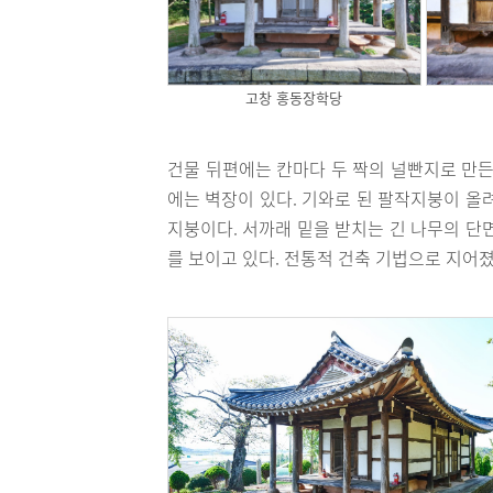
고창 홍동장학당
건물 뒤편에는 칸마다 두 짝의 널빤지로 만든
에는 벽장이 있다. 기와로 된 팔작지붕이 올려
지붕이다. 서까래 밑을 받치는 긴 나무의 단
를 보이고 있다. 전통적 건축 기법으로 지어