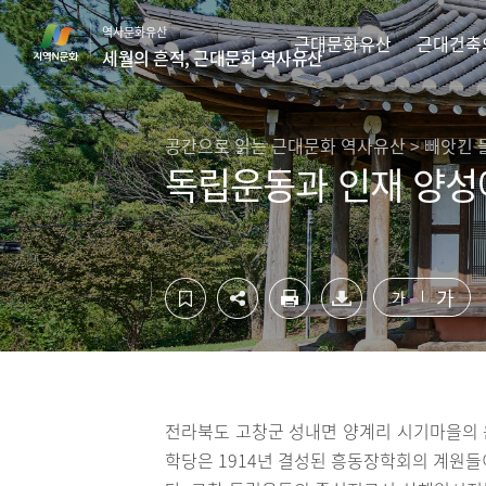
컨
하
역사문화유산
텐
단
근대문화유산
근대건축
세월의 흔적, 근대문화 역사유산
츠
영
영
역
역
바
바
로
공간으로 읽는 근대문화 역사유산 > 빼앗긴 들
로
가
독립운동과 인재 양성
가
기
기
가
가
전라북도 고창군 성내면 양계리 시기마을의 
학당은 1914년 결성된 흥동장학회의 계원들