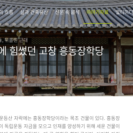
의 흐름
삶과 건축유산
신문 속 음식
이야기자료
멀티미
, 뒤틀린 근대
에 힘썼던 고창 흥동장학당
운등산 자락에는 흥동장학당이라는 목조 건물이 있다. 흥동장
이 독립운동 자금을 모으고 인재를 양성하기 위해 세운 건물이