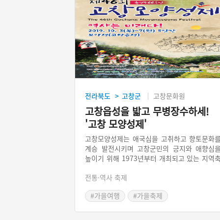
전라북도
고창군
고창문화원
>
고창읍성을 밟고 무병장수하세!
'고창 모양성제'
고창모양성제는 애국심을 고취하고 향토문화
계승 발전시키며 고창군민의 긍지와 애향심
높이기 위해 1973년부터 개최되고 있는 지역
제이다. 왜구를 막기 위해 전라도민들이 축성
전통·역사 축제
모양성(고창읍성)을 밟는 답성놀이와 강강술
재연이 주효 행사이다. 고창군에서는 답성민
#가을여행
#가을축제
을 기리기 위해 매년 음력 9월 9일(중양절)에 
제를 개최하여 답성놀이를 한다.