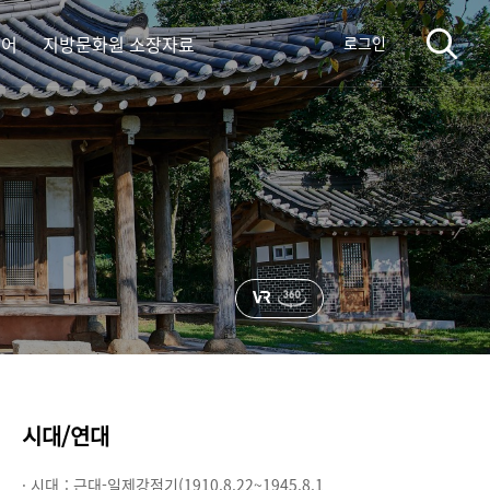
디어
지방문화원 소장자료
로그인
시대/연대
· 시대 :
근대-일제강점기(1910.8.22~1945.8.1