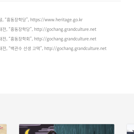
흥동장학당”, https://www.heritage.go.kr
“흥동장학당”, http://gochang.grandculture.net
“흥동장학회”, http://gochang.grandculture.net
“백관수 선생 고택”, http://gochang.grandculture.net