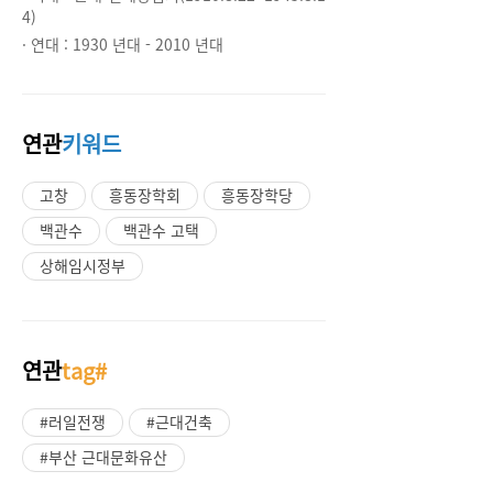
4)
· 연대 :
1930 년대 - 2010 년대
연관
키워드
고창
흥동장학회
흥동장학당
백관수
백관수 고택
상해임시정부
연관
tag#
#러일전쟁
#근대건축
#부산 근대문화유산