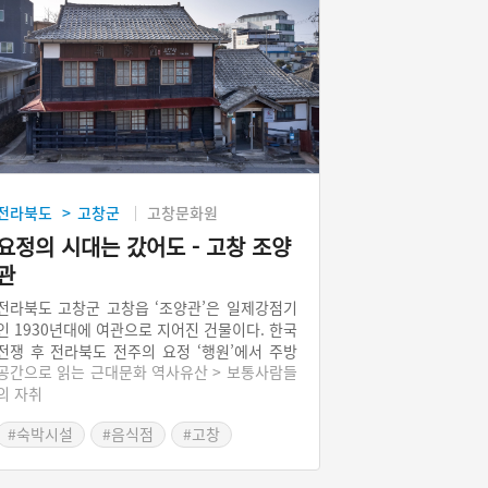
전라북도
고창군
고창문화원
>
요정의 시대는 갔어도 - 고창 조양
관
전라북도 고창군 고창읍 ‘조양관’은 일제강점기
인 1930년대에 여관으로 지어진 건물이다. 한국
전쟁 후 전라북도 전주의 요정 ‘행원’에서 주방
공간으로 읽는 근대문화 역사유산 > 보통사람들
일을 하던 사람이 ‘국일여관’을 인수해 ‘조양
의 자취
관’이라는 음식점을 열었다. ‘조양관’은 일반 음
식점이 아니라 일제강점기에 유행했던 요정으로
#숙박시설
#음식점
#고창
영업을 했다. 요정은 요리가 주목적이 아니라 술
#전라북도근대역사
#고창가볼만한곳
과 여흥을 파는 업태로서, 기생제도의 변화와 함
께 전국적으로 곳곳에 생겨났던 업태다. 조양관