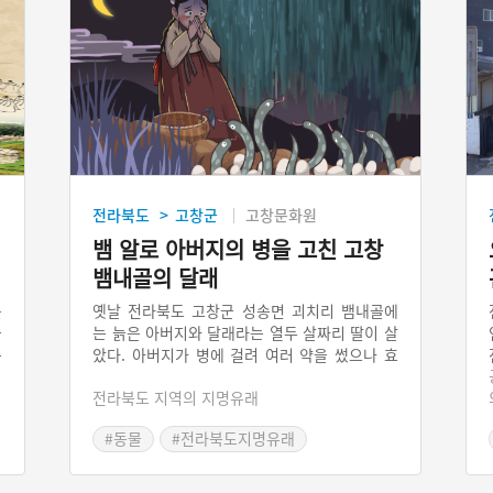
전라북도
고창군
고창문화원
>
뱀 알로 아버지의 병을 고친 고창
뱀내골의 달래
를
옛날 전라북도 고창군 성송면 괴치리 뱀내골에
을
는 늙은 아버지와 달래라는 열두 살짜리 딸이 살
축
았다. 아버지가 병에 걸려 여러 약을 썼으나 효
한
험이 없었다. 달래는 새벽으로 절에 다니며 아버
전라북도 지역의 지명유래
래
지 병을 고쳐달라고 부처님께 빌었다. 그러던 어
속
느 날 꿈에 노인이 나타나 버드나무 아래 뱀알을
#동물
#전라북도지명유래
축
파내서 끓여 먹이면 낫는다고 했다. 달래는 꿈에
서 시킨 대로 해서 아버지의 병이 완쾌되었다.
이후 냇가에 빨래하러 갔더니 뱀이 우글거렸는