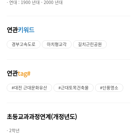
· 연대 :
1900 년대 - 2000 년대
연관
키워드
경부고속도로
아치형교각
길치근린공원
연관
tag#
#대전 근대문화유산
#근대토목건축물
#단풍명소
초등교과과정연계(개정년도)
· 2학년