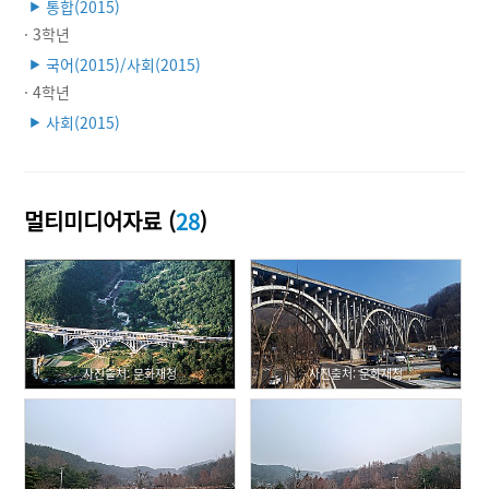
통합(2015)
▶
· 3학년
국어(2015)/사회(2015)
▶
· 4학년
사회(2015)
▶
멀티미디어자료 (
28
)
사진출처: 문화재청
사진출처: 문화재청