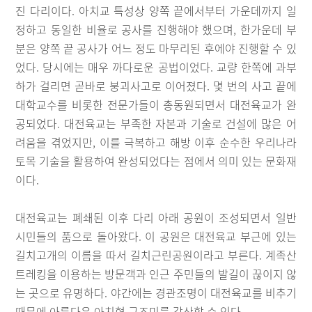
진 다리이다. 아치교 특성상 양쪽 끝에서부터 가운데까지 일
정하고 동일한 비율로 공사를 진행해야 했으며, 한가운데 부
분은 양쪽 끝 공사가 어느 정도 마무리된 후에야 진행할 수 있
었다. 당시에는 매우 까다로운 공법이었다. 교량 한쪽에 과부
하가 걸리면 곧바로 붕괴사고로 이어졌다. 몇 번의 사고 끝에
대학교수를 비롯한 전문가들이 총동원되면서 대전육교가 완
공되었다. 대전육교는 부족한 자본과 기술로 건설에 많은 어
려움을 겪었지만, 이를 극복하고 해방 이후 순수한 우리나라
토목 기술을 활용하여 완성되었다는 점에서 의미 있는 문화재
이다.
대전육교는 폐쇄된 이후 다리 아래 공원이 조성되면서 일반
시민들의 품으로 돌아왔다. 이 공원은 대전육교 부근에 있는
길치고개의 이름을 따서 길치근린공원이라고 부른다. 계족산
트레킹을 이용하는 방문객과 인근 주민들의 발길이 끊이지 않
는 곳으로 유명하다. 야간에는 경관조명이 대전육교를 비추기
때문에 아름다운 아치형 구조미를 감상할 수 있다.