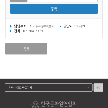
가 군복무를 마칠 때까지 여
자가 ‘고무신을 거꾸로 신지
등록
않는다’는 이야기가 전해지
고 있다.
담당부서
: 지역문화콘텐츠팀
담당자
: 이서연
전화
: 02-704-2379
목록
GO
테마 사이트 바로가기