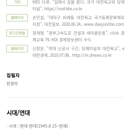
KBS 다큐, “길에서 길을 묻다, 과거 대전육교와 당재
기타
터널”, https://vod.kbs.co.kr
손민섭, “대덕구 비래동 대전육교 국가등록문화재로
웹페이지
지정”, 대전일보, 2020.06.24., www.daejonilbo.com
정재형. “경부고속도로 건설과 새마을운동”, click 경
정기간행물
제교육 79, KDI 경제정보센터: 4~5.
신정운, “최대 난공사 구간, 당제터널과 대전육교”, e
웹페이지
대한경제, 2010.07.08., http://m.dnews.co.kr
집필자
한경아
시대/연대
· 시대 :
현대-현대(1945.8.15~현재)