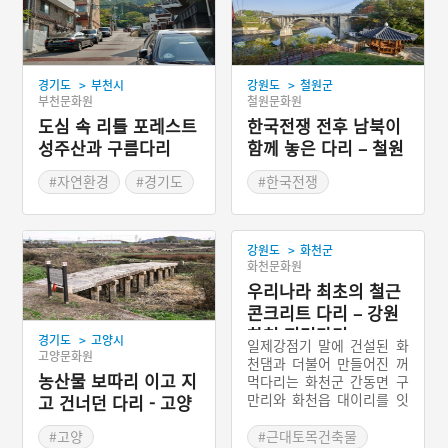
>
>
경기도
부천시
강원도
철원군
부천문화원
철원문화원
도심 속 리틀 포레스트
한국전쟁 전후 남북이
성주산과 구름다리
함께 놓은 다리 – 철원
승일교
#자연환경
#경기도
#한국전쟁
#자연공간
#근대토목건축물
#강원도근대역사
>
강원도
화천군
화천문화원
우리나라 최초의 철근
콘크리트 다리 – 강원
화천 꺼먹다리
>
경기도
고양시
일제강점기 말에 건설된 화
고양문화원
천댐과 더불어 만들어진 꺼
농산물 보따리 이고 지
먹다리는 화천군 간동면 구
만리와 화천읍 대이리를 잇
고 건너던 다리 - 고양
는 우리나라 최초의 철근 콘
강매동 석교
크리트 교량이다. 나무로 된
#고양
#근대토목건축물