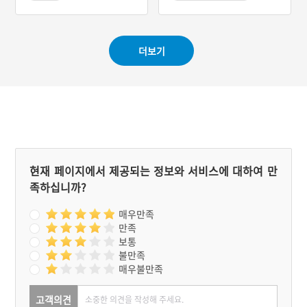
상판에 검은색 콜타르를 칠
#근대토목건축물
#강원도근대역사
한 모습에서 꺼먹다리라는
#경기도근대역사
이름이 붙었다. 1940년대에
일제가 교각을 세웠고, 해방
더보기
후에는 화천지역에서 군정
을 실시했던 소련이 철골을
올렸으며, 한국전쟁 당시에
남한이 다리 상판을 얹어 뜻
하지 않게 3국 합작품이 된
묘한 이력을 가지고 있다.
한국전쟁 당시 파로호 전투
로 인해 꺼먹다리에는 아직
도 포탄과 총탄 흔적이 남아
있다. 당시 전투에서 국군,
현재 페이지에서 제공되는 정보와 서비스에 대하여 만
유엔군, 북한군, 중공군을
족하십니까?
모두 합해 10만여 명이 전
사했다. 수많은 전투를 치렀
음에도 불구하고 건립 당시
매우만족
의 원형을 비교적 잘 보전하
만족
고 있는 꺼먹다리는 산업과
보통
교량의 역사 연구에 중요한
불만족
자료로 평가된다. 다리에는
매우불만족
군 입대를 앞둔 남자와 그
애인이 다리 양끝에서 출발
해 한가운데서 만나면 남자
고객의견