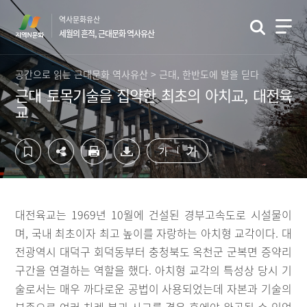
컨
하
역사문화유산
텐
단
세월의 흔적, 근대문화 역사유산
츠
영
영
역
역
바
공간으로 읽는 근대문화 역사유산 > 근대, 한반도에 발을 딛다
바
로
근대 토목기술을 집약한 최초의 아치교, 대전육
로
가
교
가
기
기
가
가
대전육교는 1969년 10월에 건설된 경부고속도로 시설물이
며, 국내 최초이자 최고 높이를 자랑하는 아치형 교각이다. 대
전광역시 대덕구 회덕동부터 충청북도 옥천군 군복면 증약리
구간을 연결하는 역할을 했다. 아치형 교각의 특성상 당시 기
술로서는 매우 까다로운 공법이 사용되었는데 자본과 기술의