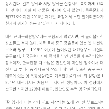
상시킨다. 일본 양식과 서양 양식을 절충시켜 특이하게 건축
한 것이다. 사실 이 건물은 여기에 있지 않았다. 등록문화재
제377호이지만 2010년 재개발 과정에서 무단 철거되었다가
현재의 위치(대흥동 37-5)에 다시 지어졌다.
대전 근대문화탐방로에는 포함되지 않았지만, 꼭 들러볼만한
장소들도 적지 않다. 예를 들어 중구 중촌동에 있는 옛 대전형
무소와 망루는 1919년 이곳에 들어섰던 대전형무소 시절의
유구로서, 한국근현대사에 족적을 남긴 인물들이 수감되었던
장소이자, 한국전쟁 때 수많은 민간인이 학살된 장소여서 대
전 다크 투어리즘의 대표적 장소에 해당한다. 또한 중구 동서
대로에 있는 옛 옥동성당(현재 거룩한말씀의수녀회 성당)은 1
921년 대전에서는 처음으로 지어진 성당이다. 이 성당에서
순교한 사제만 12명에 이르고, 민간인도 수백 명 학살되었다.
‘잘 있거라 나는 간다…’로 시작되는 노래 <대전 부르스>는
원래 1963년 안정애가 부른 곡이다. 가사에 나오는 ‘대전발 0