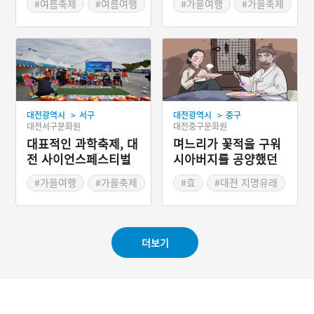
#여름축제
#여름여행
#가을여행
#가을축제
>
>
대전광역시
서구
대전광역시
중구
대전서구문화원
대전중구문화원
대표적인 과학축제, 대
며느리가 꽃적을 구워
전 사이언스페스티벌
시아버지를 공양했던
대전 꽃적골
#가을여행
#가을축제
#효
#대전 지명유래
더보기