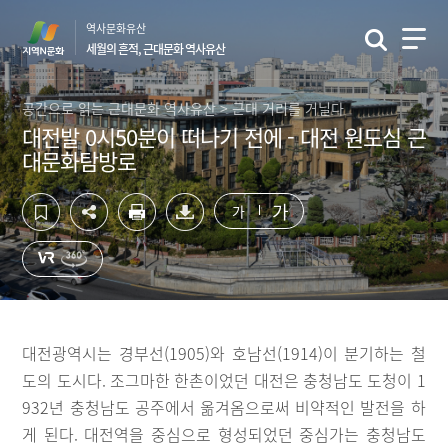
컨
하
역사문화유산
텐
단
세월의 흔적, 근대문화 역사유산
츠
영
영
역
역
바
공간으로 읽는 근대문화 역사유산 > 근대 거리를 거닐다
바
로
대전발 0시50분이 떠나기 전에 - 대전 원도심 근
로
가
대문화탐방로
가
기
기
가
가
대전광역시는 경부선(1905)와 호남선(1914)이 분기하는 철
도의 도시다. 조그마한 한촌이었던 대전은 충청남도 도청이 1
932년 충청남도 공주에서 옮겨옴으로써 비약적인 발전을 하
게 된다. 대전역을 중심으로 형성되었던 중심가는 충청남도