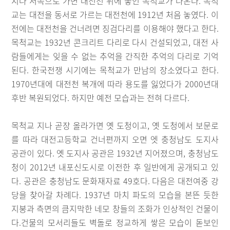
지나 서쪽으로 가면 대전천 위에 놓인 목척교가 나온다. 목척
교는 대전을 동서로 가르는 대전천에 1912년 처음 놓였다. 이
전에는 대전천을 건너려면 징검다리를 이용해야 했다고 한다.
목척교는 1932년 콘크리트 다리로 다시 건설되었고, 대전 사
람들에게는 잊을 수 없는 추억을 간직한 추억의 다리로 기억
된다. 한국전쟁 시기에는 목척교가 만남의 장소였다고 한다.
1970년대에 대전천 복개에 따라 용도를 잃었다가 2000년대
후반 복원되었다. 하지만 예전 모습과는 전혀 다르다.
목척교 지나 곧장 올라가면 옛 도청이고, 옛 도청에서 보문로
를 따라 대전고등학교 건너편까지 오면 엣 충청남도 도지사
공관이 있다. 옛 도지사 공관은 1932년 지어졌으며, 충청남도
청이 2012년 내포신도시로 이전한 후 일반에게 공개되고 있
다. 공관은 충청남도 문화재자료 49호다. 다음은 대전여중 강
당을 찾아갈 차례다. 1937년 마치 파도의 모습을 본뜬 듯한
지붕과 측면의 큼지막한 네모 창들의 조화가 인상적인 건물이
다.건물의 모서리들도 벽돌로 정교하게 쌓은 모습이 돋보인