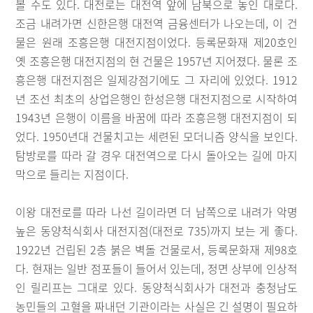
볼 수도 있다. 대전로는 대전역 앞에 남북으로 놓인 대로다.
조금 내려가면 신한은행 대전역 금융센터가 나오는데, 이 건
물은 원래 조흥은행 대전지점이었다. 등록문화재 제20호인
옛 조흥은행 대전지점의 현 건물은 1957년 지어졌다. 물론 조
흥은행 대전지점은 일제강점기에도 그 자리에 있었다. 1912
년 조선 최초의 상업은행인 한성은행 대전지점으로 시작하여
1943년 은행이 이름을 바꿈에 따라 조흥은행 대전지점이 되
었다. 1950년대 건물치고는 세련된 모더니즘 양식을 보인다.
탐방로를 따라 갈 경우 대전역으로 다시 돌아오는 길에 마지
막으로 들리는 지점이다.
이왕 대전로를 따라 나선 길이라면 더 남쪽으로 내려가 악명
높은 동양척식회사 대전지점(대전로 735)까지 보는 게 좋다.
1922년 건립된 2층 붉은 벽돌 건물로서, 등록문화재 제98호
다. 현재는 일반 점포들이 들어서 있는데, 정면 상부에 인상적
인 릴리프는 그대로 있다. 동양척식회사가 대전과 충청남도
농민들의 고혈을 짜내던 기관이라는 사실은 긴 설명이 필요하