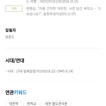
는 여행”, 대전인터넷신문(2018.10.15)
변평섭, “아픔 간직한 대전천, 사연 담긴 목척교… 가
기타
보셨나요?”, 충청투데이(2019.11.07)
집필자
양훈도
시대/연대
· 시대 :
근대-일제강점기(1910.8.22~1945.8.14)
연관
키워드
대전역
목척교
대전 철도관사촌