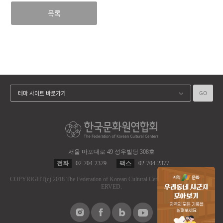
목록
GO
테마 사이트 바로가기
서울 마포대로 49 성우빌딩 308호
전화
02-704-2379
팩스
02-704-2377
COPYRIGHT
(c)
2018 The Federation of Korean Cultural Centers.
ALL RIGHT RES
ERVED.