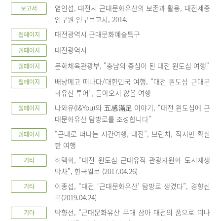
염인섭, 대전시 근대문화유산의 보존과 활용, 대전세종
보고서
연구원 연구보고서, 2014.
대전광역시 근대문화예술특구
웹페이지
대전광역시
웹페이지
문화체육관광부, "충남의 중심이 된 대전 원도심 여행"
웹페이지
배낭메고 떠나다/대한민국 여행, “대전 원도심 근대문
웹페이지
화유산 투어”, 돌아오지 않을 여행
나와유(I&You)의 五感滿足 이야기, “대전 원도심에 근
웹페이지
대문화유산 탐방로를 조성합니다”
“근대로 떠나는 시간여행, 대전”, 브런치, 작지만 확실
웹페이지
한 여행
허택회, “대전 원도심 근대유적 관광자원화 도시재생
기타
박차”, 한국일보 (2017.04.26)
이종섭, “대전 ‘근대문화유산’ 탐방로 생겼다”, 경향신
기타
문(2019.04.24)
박향선, “근대문화유산 무대 삼아 대전의 품으로 떠나
기타