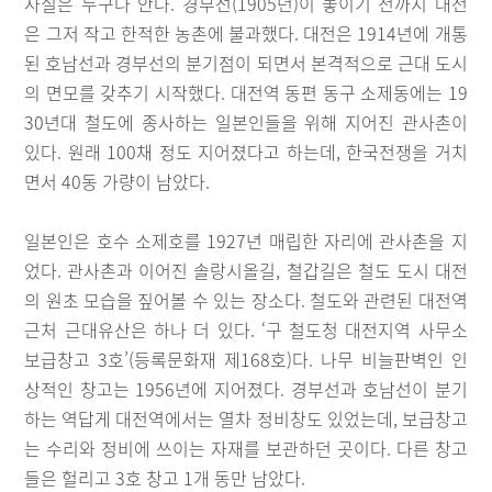
사실은 누구나 안다. 경부선(1905년)이 놓이기 전까지 대전
은 그저 작고 한적한 농촌에 불과했다. 대전은 1914년에 개통
된 호남선과 경부선의 분기점이 되면서 본격적으로 근대 도시
의 면모를 갖추기 시작했다. 대전역 동편 동구 소제동에는 19
30년대 철도에 종사하는 일본인들을 위해 지어진 관사촌이
있다. 원래 100채 정도 지어졌다고 하는데, 한국전쟁을 거치
면서 40동 가량이 남았다.
일본인은 호수 소제호를 1927년 매립한 자리에 관사촌을 지
었다. 관사촌과 이어진 솔랑시올길, 철갑길은 철도 도시 대전
의 원초 모습을 짚어볼 수 있는 장소다. 철도와 관련된 대전역
근처 근대유산은 하나 더 있다. ‘구 철도청 대전지역 사무소
보급창고 3호’(등록문화재 제168호)다. 나무 비늘판벽인 인
상적인 창고는 1956년에 지어졌다. 경부선과 호남선이 분기
하는 역답게 대전역에서는 열차 정비창도 있었는데, 보급창고
는 수리와 정비에 쓰이는 자재를 보관하던 곳이다. 다른 창고
들은 헐리고 3호 창고 1개 동만 남았다.