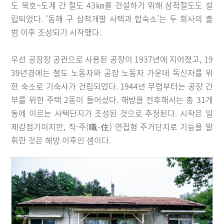
도 묵호~도계 간 철도 43㎞를 건설하기 위해 삼척철도도 설
립되었다. ‘동해 구 삼척개발 사택과 합숙소’는 두 회사의 출
범 이후 조성되기 시작했다.
우선 공장장 공관으로 사용된 공장이 1937년에 지어졌고, 19
39년경에는 철도 노동자와 공장 노동자 가운데 독신자를 위
한 숙소로 기숙사가 건립되었다. 1944년 무렵부터는 공장 간
부를 위한 주택 2동이 들어섰다. 해방을 전후해서는 총 31개
동에 이르는 사택단지가 조성된 것으로 추정된다. 시작은 일
제강점기이지만, 직-주(職-住) 연접형 주거단지로 기능을 발
휘한 것은 해방 이후인 셈이다.