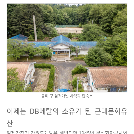
동해 구 삼척개발 사택과 합숙소
이제는 DB메탈의 소유가 된 근대문화유
산
일제강점기 강원도개발은 해방되던 1945년 북삼화학공사와