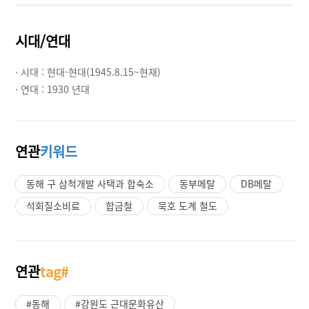
시대/연대
· 시대 :
현대-현대(1945.8.15~현재)
· 연대 :
1930 년대
연관
키워드
동해 구 삼척개발 사택과 합숙소
동부메탈
DB메탈
석회질소비료
합금철
묵호 도계 철도
연관
tag#
#동해
#강원도 근대문화유산