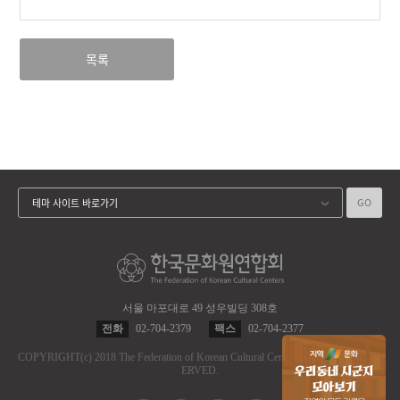
목록
GO
테마 사이트 바로가기
서울 마포대로 49 성우빌딩 308호
전화
02-704-2379
팩스
02-704-2377
COPYRIGHT
(c)
2018 The Federation of Korean Cultural Centers.
ALL RIGHT RES
ERVED.