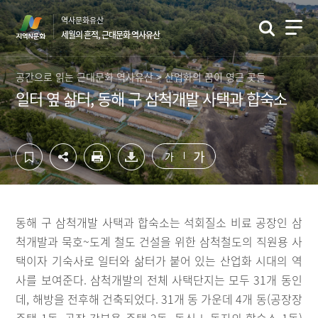
컨
하
역사문화유산
텐
단
세월의 흔적, 근대문화 역사유산
츠
영
영
역
역
바
공간으로 읽는 근대문화 역사유산 > 산업화의 꿈이 영근 곳들
바
로
일터 옆 삶터, 동해 구 삼척개발 사택과 합숙소
로
가
가
기
기
가
가
동해 구 삼척개발 사택과 합숙소는 석회질소 비료 공장인 삼
척개발과 묵호~도계 철도 건설을 위한 삼척철도의 직원용 사
택이자 기숙사로 일터와 삶터가 붙어 있는 산업화 시대의 역
사를 보여준다. 삼척개발의 전체 사택단지는 모두 31개 동인
데, 해방을 전후해 건축되었다. 31개 동 가운데 4개 동(공장장