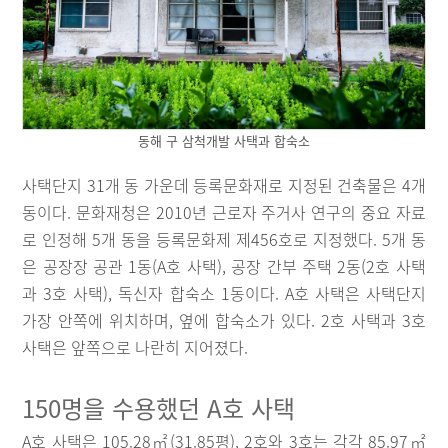
동해 구 삼척개발 사택과 합숙소
사택단지 31개 동 가운데 등록문화재로 지정된 건축물은 4개
동이다. 문화재청은 2010년 근로자 주거사 연구의 중요 자료
로 인정해 5개 동을 등록문화제 제456호로 지정했다. 5개 동
은 공장장 공관 1동(A호 사택), 공장 간부 주택 2동(2호 사택
과 3호 사택), 독신자 합숙소 1동이다. A호 사택은 사택단지
가장 안쪽에 위치하며, 옆에 합숙소가 있다. 2호 사택과 3호
사택은 앞쪽으로 나란히 지어졌다.
150명을 수용했던 A호 사택
A호 사택은 105.28㎡(31.85평), 2호와 3호는 각각 85.97㎡