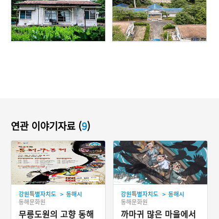
연관 이야기자료 (
9
)
>
>
강원특별자치도
동해시
강원특별자치도
동해시
동해문화원
동해문화원
무릉도원의 고향 동해
까마귀 많은 마을에서