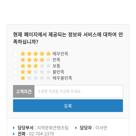
거리지신이다. 도신제를 지
낼 때는 서낭당에 3상, 해성
당에 1상의 제물을 차린다.
제의 당일 제관들은 당집에
들어가기 전에 짚불을 피워
부정을 없애고 나서 제물을
현재 페이지에서 제공되는 정보와 서비스에 대하여 만
진설한다. 진설이 마무리되
족하십니까?
면 도가가 헌작을 한 후에
세 번 절을 올린다. 일련의
행사가 마무리되는 대로 음
매우만족
복을 한다.
만족
보통
불만족
매우불만족
고객의견
등록
담당부서
: 지역문화콘텐츠팀
담당자
: 이서연
전화
: 02-704-2379