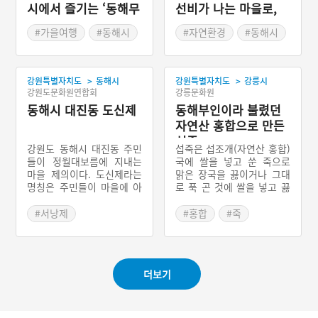
시에서 즐기는 ‘동해무
선비가 나는 마을로,
릉제’
동해 묵호동
#가을여행
#동해시
#자연환경
#동해시
#가을축제
#강원도 지명유래
#강원도 축제
>
>
강원특별자치도
동해시
강원특별자치도
강릉시
강원도문화원연합회
강릉문화원
동해시 대진동 도신제
동해부인이라 불렸던
자연산 홍합으로 만든
섭죽
강원도 동해시 대진동 주민
섭죽은 섭조개(자연산 홍합)
들이 정월대보름에 지내는
국에 쌀을 넣고 쑨 죽으로
마을 제의이다. 도신제라는
맑은 장국을 끓이거나 그대
명칭은 주민들이 마을에 아
로 푹 곤 것에 쌀을 넣고 끓
무런 탈이 없기를 기원하는
여서 만든다. 섭죽은 고추장
의미를 지닌다. 대진동 마을
을 넣어 빨갛고 매콤하게 끓
#서낭제
#홍합
#죽
에는 서낭당과 해성당이 있
이는 것이 특징이다. 동해안
#강원도 마을신앙
#강원도 별미
다. 서낭당은 대략 250년의
에서 생산되는 섭은 양식 홍
#동해 마을신앙
#강릉가볼만한곳
역사를 지니며, 당집 근처에
합보다 속살이 크고, 삶아도
는 여러 유형의 나무가 있는
짙은 진홍색을 띠며 쫄깃한
#강릉음식
더보기
데 절대로 훼손을 시켜서는
맛과 향이 그대로 남아 있
안 된다고 한다. 서낭당에는
다.
모두 세 분의 신격이 모셔져
있다. 성황지신, 토지지신,