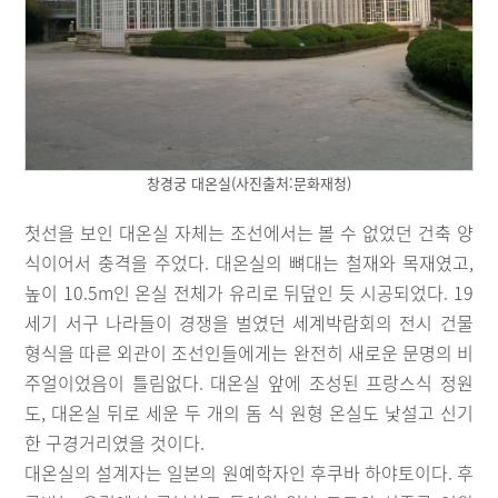
창경궁 대온실(사진출처:문화재청)
첫선을 보인 대온실 자체는 조선에서는 볼 수 없었던 건축 양
식이어서 충격을 주었다. 대온실의 뼈대는 철재와 목재였고,
높이 10.5m인 온실 전체가 유리로 뒤덮인 듯 시공되었다. 19
세기 서구 나라들이 경쟁을 벌였던 세계박람회의 전시 건물
형식을 따른 외관이 조선인들에게는 완전히 새로운 문명의 비
주얼이었음이 틀림없다. 대온실 앞에 조성된 프랑스식 정원
도, 대온실 뒤로 세운 두 개의 돔 식 원형 온실도 낯설고 신기
한 구경거리였을 것이다.
대온실의 설계자는 일본의 원예학자인 후쿠바 하야토이다. 후