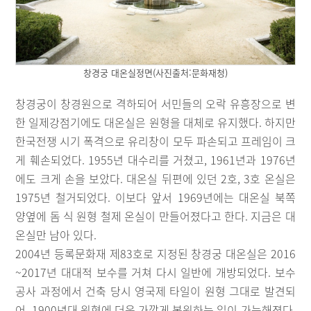
창경궁 대온실정면(사진출처:문화재청)
창경궁이 창경원으로 격하되어 서민들의 오락 유흥장으로 변
한 일제강점기에도 대온실은 원형을 대체로 유지했다. 하지만
한국전쟁 시기 폭격으로 유리창이 모두 파손되고 프레임이 크
게 훼손되었다. 1955년 대수리를 거쳤고, 1961년과 1976년
에도 크게 손을 보았다. 대온실 뒤편에 있던 2호, 3호 온실은
1975년 철거되었다. 이보다 앞서 1969년에는 대온실 북쪽
양옆에 돔 식 원형 철제 온실이 만들어졌다고 한다. 지금은 대
온실만 남아 있다.
2004년 등록문화재 제83호로 지정된 창경궁 대온실은 2016
~2017년 대대적 보수를 거쳐 다시 일반에 개방되었다. 보수
공사 과정에서 건축 당시 영국제 타일이 원형 그대로 발견되
어, 1900년대 원형에 더욱 가깝게 복원하는 일이 가능해졌다.