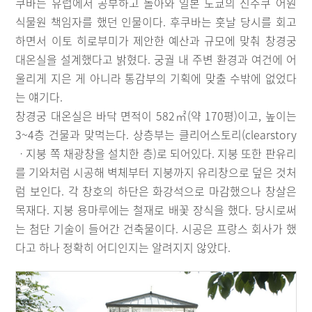
쿠바는 유럽에서 공부하고 돌아와 일본 도쿄의 신주쿠 어원
식물원 책임자를 했던 인물이다. 후쿠바는 훗날 당시를 회고
하면서 이토 히로부미가 제안한 예산과 규모에 맞춰 창경궁
대온실을 설계했다고 밝혔다. 궁궐 내 주변 환경과 여건에 어
울리게 지은 게 아니라 통감부의 기획에 맞출 수밖에 없었다
는 얘기다.
창경궁 대온실은 바닥 면적이 582㎡(약 170평)이고, 높이는
3~4층 건물과 맞먹는다. 상층부는 클리어스토리(clearstory
ㆍ지붕 쪽 채광창을 설치한 층)로 되어있다. 지붕 또한 판유리
를 기와처럼 시공해 벽체부터 지붕까지 유리창으로 덮은 것처
럼 보인다. 각 창호의 하단은 화강석으로 마감했으나 창살은
목재다. 지붕 용마루에는 철재로 배꽃 장식을 했다. 당시로써
는 첨단 기술이 들어간 건축물이다. 시공은 프랑스 회사가 했
다고 하나 정확히 어디인지는 알려지지 않았다.