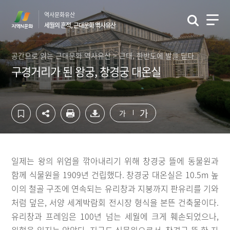
컨
하
역사문화유산
텐
단
세월의 흔적, 근대문화 역사유산
츠
영
영
역
역
바
공간으로 읽는 근대문화 역사유산 > 근대, 한반도에 발을 딛다
바
로
구경거리가 된 왕궁, 창경궁 대온실
로
가
가
기
기
가
가
일제는 왕의 위엄을 깎아내리기 위해 창경궁 뜰에 동물원과
함께 식물원을 1909년 건립했다. 창경궁 대온실은 10.5m 높
이의 철골 구조에 연속되는 유리창과 지붕까지 판유리를 기와
처럼 덮은, 서양 세계박람회 전시장 형식을 본뜬 건축물이다.
유리창과 프레임은 100년 넘는 세월에 크게 훼손되었으나,