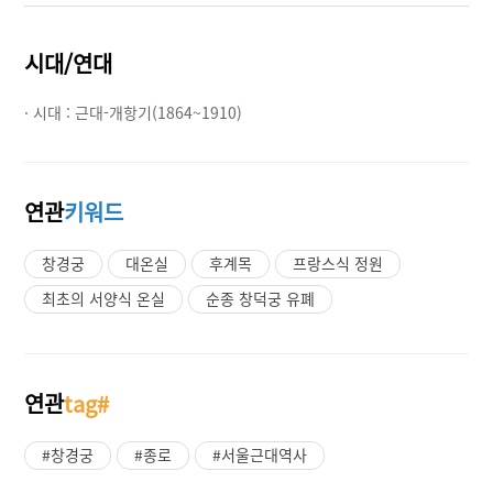
시대/연대
· 시대 :
근대-개항기(1864~1910)
연관
키워드
창경궁
대온실
후계목
프랑스식 정원
최초의 서양식 온실
순종 창덕궁 유폐
연관
tag#
#창경궁
#종로
#서울근대역사