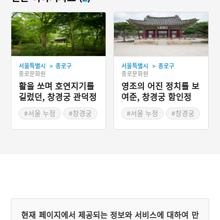
>
>
서울특별시
종로구
서울특별시
종로구
종로문화원
종로문화원
활을 쏘며 호연지기를
영조의 어진 정치를 보
길렀던, 창경궁 관덕정
여준, 창경궁 함인정
#서울 누정
#창경궁
#서울 누정
#창경궁
#창경궁 누정
#창경궁 누정
현재 페이지에서 제공되는 정보와 서비스에 대하여 만