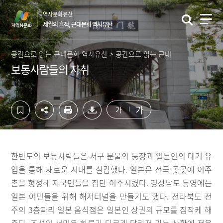
컨
하
역사문화유산
텐
단
세월의 흔적, 근대문화 역사유산
츠
영
영
역
역
바
공간으로 읽는 근대문화 역사유산 > 공간으로 읽는 근대
바
로
보통사람들의 자취
로
가
가
기
기
가
가
한반도의 보통사람들은 서구 문물의 등장과 일본인의 대거 유
입을 통해 새로운 시대를 실감했다. 일본은 전국 곳곳에 이주
촌을 형성해 자국민들을 집단 이주시켰다. 경상남도 통영에는
일본 어민들을 위해 해저터널을 만들기도 했다. 전라북도 전
주의 3층짜리 일본 음식점은 일본인 상권의 규모를 짐작케 해