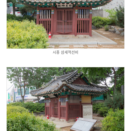
시흥 삼세적선비