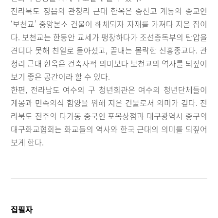
전라북도 정읍의 관청리 근대 한옥은 증산교 계통의 종교인
‘보천교’ 중앙본소 건물이 해체되자 자재를 가져다 지은 집이
다. 보천교는 한동안 교세가 팽창하다가 조선총독부의 탄압을
견디다 못해 친일로 돌아섰고, 끝내는 몰락한 신흥종교다. 관
청리 근대 한옥은 건축사적 의미보다 보천교의 역사를 되짚어
보기 좋은 공간이라 할 수 있다.
한편, 전라남도 여수의 구 청년회관은 여수의 청년단체들이
계몽과 민족의식 함양을 위해 지은 건물로서 의미가 깊다. 전
라북도 전주의 다가동 중국인 포목상점과 대구광역시 중구의
대구화교협회는 화교들의 역사와 한국 근대의 의미를 되짚어
보게 한다.
집필자