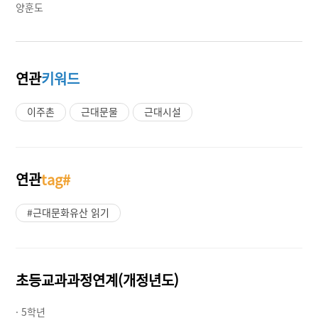
양훈도
연관
키워드
이주촌
근대문물
근대시설
연관
tag#
#근대문화유산 읽기
초등교과과정연계(개정년도)
· 5학년