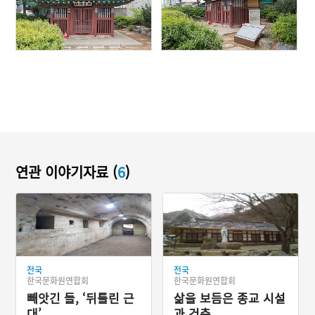
연관 이야기자료 (
6
)
전국
전국
한국문화원연합회
한국문화원연합회
빼앗긴 들, ‘뒤틀린 근
삶을 보듬은 종교 시설
대’
과 건축