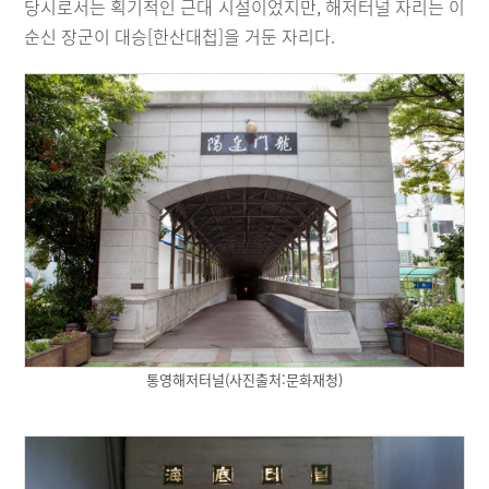
당시로서는 획기적인 근대 시설이었지만, 해저터널 자리는 이
순신 장군이 대승[한산대첩]을 거둔 자리다.
통영해저터널(사진출처:문화재청)