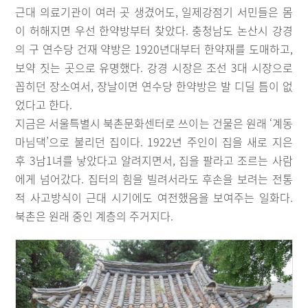
근대 의료기관이 여러 곳 생겼어도, 일제강점기 서민들은 몸
이 허해지면 우선 한약방부터 찾았다. 충청남도 논산시 강경
의 구 연수당 건재 약방은 1920년대부터 한약재를 도매하고,
보약 짓는 곳으로 유명했다. 강경 시장은 조선 3대 시장으로
꼽히던 장소여서, 장날이면 연수당 한약방은 발 디딜 틈이 없
었다고 한다.
지금은 서울특별시 북촌문화센터로 쓰이는 건물은 원래 ‘계동
마님댁’으로 불리던 집이다. 1922년 주인이 집을 새로 지은
후 3남1녀를 낳았다고 알려지면서, 집을 팔라고 조르는 사람
에게 넘어갔다. 집터의 힘을 빌려서라도 후손을 보려는 전통
적 사고방식이 근대 시기에도 여전했음을 보여주는 일화다.
북촌은 원래 중인 계층의 주거지다.