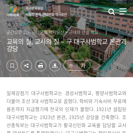
컨
하
역사문화유산
텐
단
세월의 흔적, 근대문화 역사유산
츠
영
영
역
역
바
공간으로 읽는 근대문화 역사유산 > 근대의 산실 학교
바
로
교육의 질, 교사의 질 – 구 대구사범학교 본관과
로
가
강당
가
기
기
가
가
일제강점기 대구사범학교는 경성사범학교, 평양사범학교와
더불어 조선 3대 사범학교로 꼽혔다. 학비와 기숙사비 무료에
용돈까지 지급했기에 전국의 인재가 몰렸다. 1921년 설립된
대구사범학교는 1923년 본관, 1925년 강당을 건축했다. 조
선총독부는 대구사범학교가 황국신민화 교육을 담당할 교사