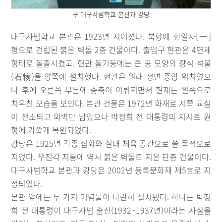
구 대구사범학교 본관과 강당
대구사범학교 본관은 1923년 지어졌다. 북향에 한일자[一]
형으로 건립된 붉은 벽돌 2층 건물이다. 출입구 현관은 4면체
형태로 돌출시켰고, 현관 돌기둥에는 큰 공 모양의 장식 석물
(石物)을 양쪽에 설치했다. 현관은 원래 정면 중앙 위치였으
나 후에 오른쪽 부분에 증축이 이뤄지면서 현재는 왼쪽으로
치우친 모습을 보인다. 본관 건물은 1972년 화재로 서쪽 교실
이 전소되고 외벽만 남았으나 박정희 전 대통령의 지시로 원
형에 가깝게 복원되었다.
강당은 1925년 각종 집회와 실내 체육 공간으로 쓸 목적으로
지었다. 우진각 지붕에 역시 붉은 벽돌로 지은 단층 건물이다.
대구사범학교 본관과 강당은 2002년 등록문화재 제5호로 지
정되었다.
본관 앞에는 두 가지 기념물이 나란히 설치됐다. 하나는 박정
희 전 대통령이 대구사범 출신(1932~1937년)이라는 사실을