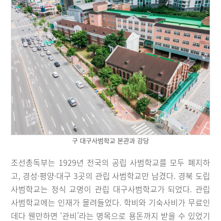
구 대구사범학교 본관과 강당
조선총독부는 1929년 전국의 공립 사범학교를 모두 폐지하
고, 경성·평양·대구 3곳의 관립 사범학교만 남겼다. 경북 도립
사범학교는 정식 교명이 관립 대구사범학교가 되었다. 관립
사범학교에는 인재가 몰려들었다. 학비와 기숙사비가 무료인
데다 웬만하면 ‘관비’라는 명목으로 용돈까지 받을 수 있었기