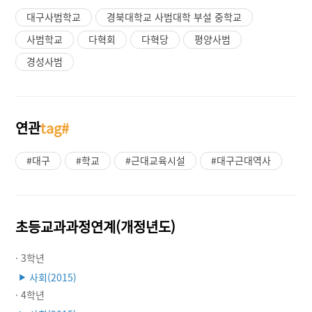
대구사범학교
경북대학교 사범대학 부설 중학교
사범학교
다혁회
다혁당
평양사범
경성사범
연관
tag#
#대구
#학교
#근대교육시설
#대구근대역사
초등교과과정연계(개정년도)
· 3학년
사회(2015)
▶
· 4학년