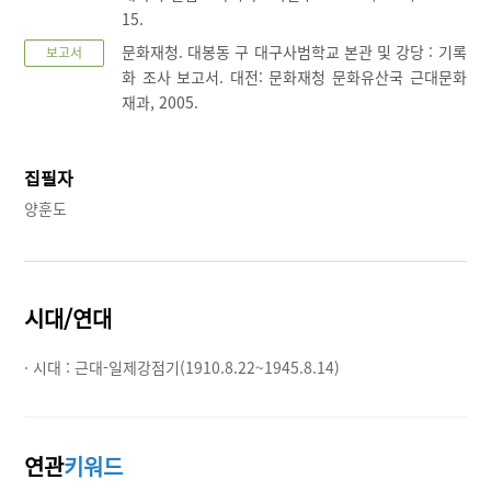
15.
문화재청. 대봉동 구 대구사범학교 본관 및 강당 : 기록
보고서
화 조사 보고서. 대전: 문화재청 문화유산국 근대문화
재과, 2005.
집필자
양훈도
시대/연대
· 시대 :
근대-일제강점기(1910.8.22~1945.8.14)
연관
키워드