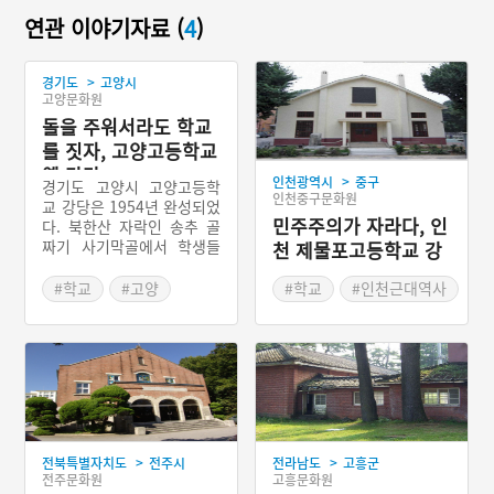
연관 이야기자료 (
4
)
>
경기도
고양시
고양문화원
돌을 주워서라도 학교
를 짓자, 고양고등학교
옛 강당
>
인천광역시
중구
경기도 고양시 고양고등학
인천중구문화원
교 강당은 1954년 완성되었
민주주의가 자라다, 인
다. 북한산 자락인 송추 골
짜기 사기막골에서 학생들
천 제물포고등학교 강
이 직접 모은 돌을 날라다
당
지어졌다. 돌의 운반과 건축
#학교
#고양
#학교
#인천근대역사
자재 지원은 인근에 주둔하
#경기도근대역사
#인천가볼만한곳
고 있던 미군 공병대에서 맡
았다. 미군 공병대는 같은
시기에 경기도 고양시 신도
제일 교회의 예배당 건축도
지원했다. 신도 제일 교회
돌 예배당도 고양고등학교
돌 강당과 똑같은 건축 수법
>
>
전북특별자치도
전주시
전라남도
고흥군
으로 지어졌다. 원래 고양고
전주문화원
고흥문화원
등학교에는 강당 말고도 12