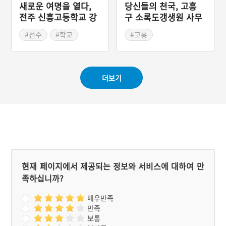
칸 규모의 교사와 교무실 등
새로운 여명을 열다,
당신들의 천국, 고흥
2개의 돌 건물이 더 지어졌
전주 신흥고등학교 강
구 소록도갱생원 사무
으나, 강당만 남고 두 동은
당과 본관 포치
본관과 강당
헐렸다. 고양고등학교 옛 강
#전주
#학교
#고흥
당과 신도 제일 교회 옛 예
#근대교육시설
#전라남도 근대문화유산
배당은 전후 복구 시기의 학
#전라북도 근대문화유산
교와 종교의 상황을 알려주
는 문화유산이다.
더보기
현재 페이지에서 제공되는 정보와 서비스에 대하여 만
족하십니까?
매우만족
만족
보통