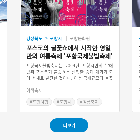
경상북도
포항시
포항문화원
>
포스코의 불꽃쇼에서 시작한 영일
만의 여름축제 '포항국제불빛축제'
3
포항국제불빛축제는 2004년 포항시민의 날에
배
맞춰 포스코가 불꽃쇼를 진행한 것이 계기가 되
화
어 축제로 발전한 것이다. 이후 국제규모의 불꽃
제
축제행사로 확대되었으며 축제콘텐츠도 ‘불
이색축제
한
꽃’중심에서 탈피하여 산업과 문화적 요소를 융
절
합한 다채로운 프로그램이 진행된다. 축제 기간
#포항여행
#포항시
#여름축제
동안 약 10만 발의 불꽃이 사용되는 세계적인
#여름여행
#불빛축제
#경상북도 축제
불꽃축제로 자리매김하고 있다.
더보기