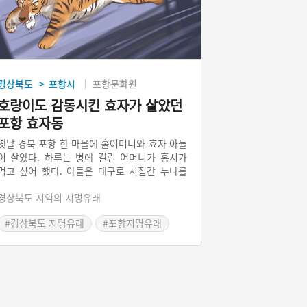
경상북도
포항시
포항문화원
>
호랑이도 감동시킨 효자가 살았던
포항 효자동
옛날 경북 포항 한 마을에 홀어머니와 효자 아들
이 살았다. 하루는 병에 걸린 어머니가 홍시가
먹고 싶어 했다. 아들은 대구로 시집간 누나를
찾아가기로 했다. 밤중에 산길을 가는데 호랑이
경상북도 지역의 지명유래
가 나타났다. 사정을 들은 호랑이는 아들을 태워
순식간에 누나에게 데려다주었다. 마침 누나의
#경상북도 지명유래
#포항지명유래
집에 홍시가 있어 아들은 그것을 어머니에게 드
릴 수 있었다. 이후 효자가 살았던 마을이라 하
여 이름을 효자동이라고 불렀다고 한다.