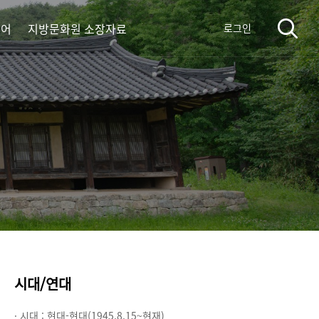
디어
지방문화원 소장자료
로그인
시대/연대
· 시대 :
현대-현대(1945.8.15~현재)