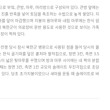
칸으로 부엌, 큰방, 마루, 머리방으로 구성되어 있다. 큰방 앞에는
 진흙 반죽을 넣어 토담을 축조하는 수법으로 높게 쌓았다. 지
와를 덮어 마감했으며 지붕의 용마루와 내림 마루에는 한식 암
 때 북한군이 의료장비 운반 용도로 사용한 것으로 보이는 가죽
문장이 찍혀 있다.
전쟁 당시 잠시 북한군 병원으로 사용된 점을 들어 당시의 물
 한식 골기와를 덮은 홑처마 팔작집으로, 정면 3칸, 측면 3.5
폭이 넓은 툇마루를 꾸몄으며 방과 마루 사이에는 네 짝의 분합
래채는 정면 3칸, 측면 1칸 규모의 슬레이트 우진각집으로 초당
간이 있다. 당초 초가지붕이었으나 새마을 운동 때 슬레이트로 바