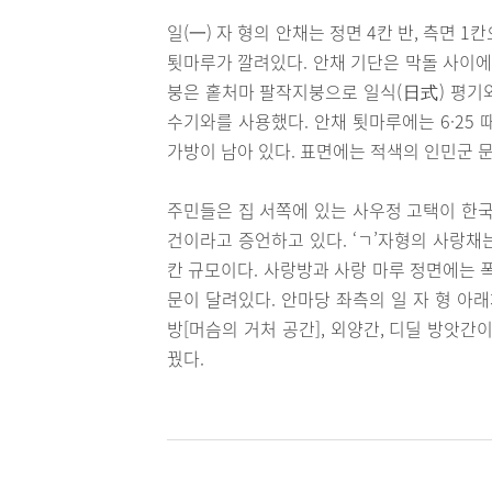
일(一) 자 형의 안채는 정면 4칸 반, 측면 1
툇마루가 깔려있다. 안채 기단은 막돌 사이에
붕은 홑처마 팔작지붕으로 일식(日式) 평기
수기와를 사용했다. 안채 툇마루에는 6·25
가방이 남아 있다. 표면에는 적색의 인민군 
주민들은 집 서쪽에 있는 사우정 고택이 한국
건이라고 증언하고 있다. ‘ㄱ’자형의 사랑채는
칸 규모이다. 사랑방과 사랑 마루 정면에는 
문이 달려있다. 안마당 좌측의 일 자 형 아
방[머슴의 거처 공간], 외양간, 디딜 방앗
꿨다.