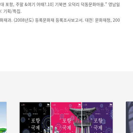
X시대 포항, 주말 &여기 어때?.10] 기북면 오덕리 덕동문화마을." 영남일
5): 기획/특집.
재과. (2008년도) 등록문화재 등록조사보고서. 대전: 문화재청, 200