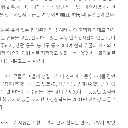
 鄭文孚)가 난을 피해 진주에 있던 일가족을 이주시켰다고 한
을 양도하면서 지금은 여강 이씨(驪江 李氏)의 집성촌이 됐다.
)마을은 유서 깊은 집성촌인 만큼 여러 채의 고택과 대대로 전해
에는 유물을 보존, 전시하고 있는 덕동 민속전시관이 있는데, 마
주단자, 생활 용구, 농기구 등 2,000여 점의 유물이 전시되고
지정 명승지 제81호로 지정했고 문화부는 1992년 문화마을로
랑마을 제4호로 지정했다.
. 소나무들은 마을이 생길 때부터 경관이나 풍수지리를 감안
정계(亭契) 숲’, ‘도송(島松, 섬솔밭)’, ’송계(松契) 숲‘이 있
목 판매하여 그 수입을 마을 경비로 써왔다. 오랫동안 송림을
국대회'에서 대상을 차지했고 경상북도는 2001년 친환경 마을로
다.
제373호로 지정한 포항 오덕리 근대 한옥은 안채, 사랑채, 방앗