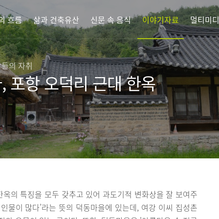
의 흐름
삶과 건축유산
신문 속 음식
이야기자료
멀티미
람들의 자취
, 포항 오덕리 근대 한옥
한옥의 특징을 모두 갖추고 있어 과도기적 변화상을 잘 보여주
는 인물이 많다’라는 뜻의 덕동마을에 있는데, 여강 이씨 집성촌