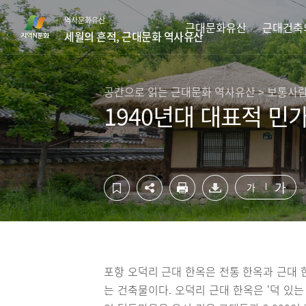
컨
하
역사문화유산
텐
단
근대문화유산
근대건축
세월의 흔적, 근대문화 역사유산
츠
영
영
역
역
바
바
로
공간으로 읽는 근대문화 역사유산 > 보통사
로
가
1940년대 대표적 민가
가
기
기
가
가
포항 오덕리 근대 한옥은 전통 한옥과 근대 
는 건축물이다. 오덕리 근대 한옥은 ‘덕 있