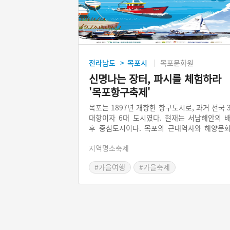
전라남도
목포시
목포문화원
>
신명나는 장터, 파시를 체험하라
'목포항구축제'
목포는 1897년 개항한 항구도시로, 과거 전국 
대항이자 6대 도시였다. 현재는 서남해안의 
후 중심도시이다. 목포의 근대역사와 해양문
를 보존하고 알리기 위해 열리는 목포항구축
지역명소축제
는 파시를 중심으로 승성체험, 선상경매체험, 
선 제작 등을 해볼 수 있다. 전통과 현대가 적
#가을여행
#가을축제
하게 가미된 흥겨운 축제가 만족도를 높인다.