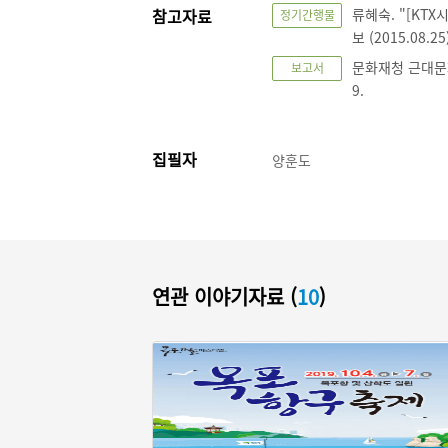
참고자료
류혜숙. "[KT
정기간행물
보 (2015.08.2
문화재청 근대문화
보고서
9.
집필자
양훈도
연관 이야기자료 (
10
)