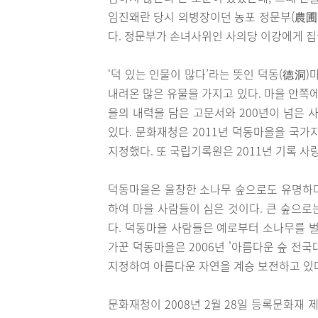
임진왜란 당시 의병장이던 농포 정문부(農圃
다. 정문부가 손녀사위인 사의당 이강에게 집
‘덕 있는 인물이 많다’라는 뜻인 덕동(德洞
내려온 많은 유물을 가지고 있다. 마을 안쪽
을의 내력을 담은 고문서와 200년이 넘은 사
있다. 문화재청은 2011년 덕동마을을 국가
지정했다. 또 국립기록원은 2011년 기록 사
덕동마을은 울창한 소나무 숲으로도 유명하다
하여 마을 사람들이 심은 것이다. 큰 숲으로는 ‘
다. 덕동마을 사람들은 예로부터 소나무를 벌
가꾼 덕동마을은 2006년 '아름다운 숲 전
지정하여 아름다운 자연을 계승 보전하고 있
문화재청이 2008년 2월 28일 등록문화재 