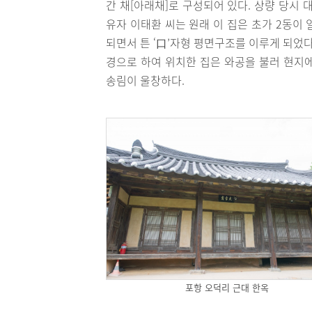
간 채[아래채]로 구성되어 있다. 상량 당시 
유자 이태환 씨는 원래 이 집은 초가 2동이
되면서 튼 ‘口’자형 평면구조를 이루게 되었
경으로 하여 위치한 집은 와공을 불러 현지
송림이 울창하다.
포항 오덕리 근대 한옥