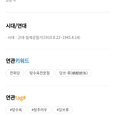
시대/연대
· 시대 :
근대-일제강점기(1910.8.22~1945.8.14)
연관
키워드
전화당
탕수육전문점
당쓰-류(糖醋鯉魚)
연관
tag#
#탕수육
#탕추러우
#당쓰류