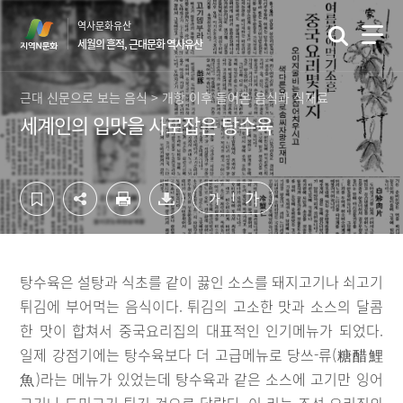
컨
하
역사문화유산
텐
단
세월의 흔적, 근대문화 역사유산
츠
영
영
역
역
바
근대 신문으로 보는 음식 > 개항 이후 들어온 음식과 식재료
바
로
세계인의 입맛을 사로잡은 탕수육
로
가
가
기
기
가
가
탕수육은 설탕과 식초를 같이 끓인 소스를 돼지고기나 쇠고기
튀김에 부어먹는 음식이다. 튀김의 고소한 맛과 소스의 달콤
한 맛이 합쳐서 중국요리집의 대표적인 인기메뉴가 되었다.
일제 강점기에는 탕수육보다 더 고급메뉴로 당쓰-류(糖醋鯉
魚)라는 메뉴가 있었는데 탕수육과 같은 소스에 고기만 잉어