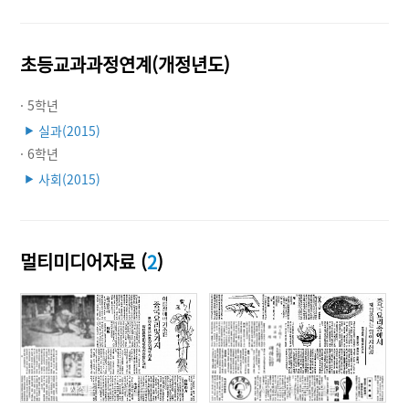
초등교과과정연계(개정년도)
· 5학년
실과(2015)
▶
· 6학년
사회(2015)
▶
멀티미디어자료 (
2
)
사진출처: 동아일보
사진출처: 동아일보