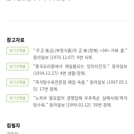
참고자료
"不正食品(부정식품)의 正体(정체) <34> 가짜 꿀."
정기간행물
동아일보 (1976.12.07): 4면 사회.
"중국요리중에서 제일품되는 잉어지진것." 동아일보
정기간행물
(1934.12.27): 4면 생활/문화.
"즉석탕수육전문점 폐업 속출." 동아일보 (1997.05.1
정기간행물
5): 17면 경제.
"노하우 필요없어 경쟁업체 우후죽순 실패사례/즉석
정기간행물
탕수육." 동아일보 (1999.02.12): 39면 경제.
집필자
강문석