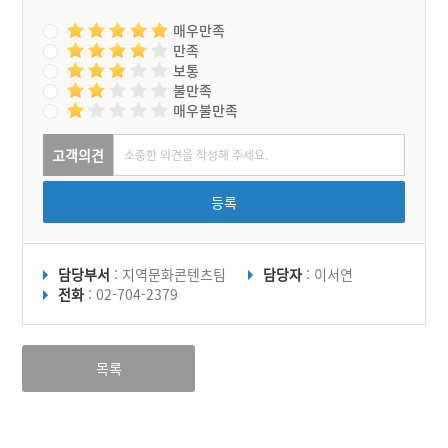
매우만족
만족
보통
불만족
매우불만족
고객의견
등록
담당부서
: 지역문화콘텐츠팀
담당자
: 이서연
전화
: 02-704-2379
목록