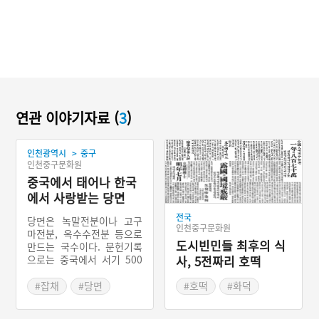
연관 이야기자료 (
3
)
>
인천광역시
중구
인천중구문화원
중국에서 태어나 한국
에서 사랑받는 당면
전국
당면은 녹말전분이나 고구
인천중구문화원
마전분, 옥수수전분 등으로
도시빈민들 최후의 식
만드는 국수이다. 문헌기록
으로는 중국에서 서기 500
사, 5전짜리 호떡
년 무렵 나오므로 중국이 원
조라고 할 수 있다. 우리나
#잡채
#당면
#호떡
#화덕
라에서는 1920년 한국인이
#중국 당면
#중국호떡
황해도 사리원에서 녹두전