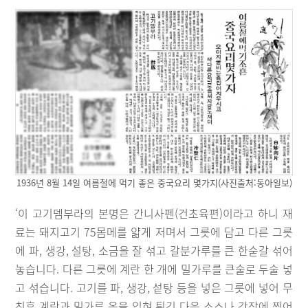
1936년 8월 14일 여름철에 먹기 좋은 중국요리 몇가지(사진출처:동아일보)
‘이 고기뎀부라의 본명은 간니사펜(건초육편)이라고 하니 재
료는 돼지고기 75몸메를 얇게 저며서 그릇에 담고 다른 그릇
에 파, 생강, 설탕, 소금을 잘 섞고 갈분가루를 큰 한숟갈 섞어
놓습니다. 다른 그릇에 계란 한 개에 밀가루를 큰술로 두술 넣
고 섞습니다. 고기를 파, 생강, 섵탕 등을 넣은 그릇에 넣어 무
친후 계란과 밀가루 옷을 입혀 튀긴 다음 소스나 간장에 찍어