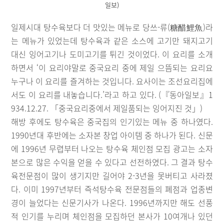
일보)
일제시대 탕수육보다 더 맛있는 메뉴로 당쓰-류(糖醋鯉魚)라
는 메뉴가 있었는데 탕수육과 같은 소스에 고기만 돼지고기
대신 잉어고기나 도미고기를 튀긴 것이었다. 이 요리를 소개
하면서 ‘이 요리야말로 중국요리 중에 제일 으뜸되는 요리요
누구나 이 요리를 즐겨하는 것입니다. 요사이는 조선요리집에
서도 이 요리를 내놓습니다.’라고 하고 있다. (『동아일보』1
934.12.27. 「중국요리중에서 제일품되는 잉어지진 것」)
해방 후에도 탕수육은 중국집의 인기있는 메뉴 중 하나였다.
1990년대 후반에는 소자본 창업 아이템 중 하나가 된다. 신문
에 1996년 무렵부터 나오는 탕수육 체인점 모집 광고는 소자
본으로 많은 수익을 얻을 수 있다고 선전하였다. 그 결과 탕수
육전문점이 많이 생기지만 길어야 2-3년을 못버티고 사라졌
다. 이미 1997년부터 즉석탕수육 전문점들의 폐점과 업종변
경이 늘었다는 신문기사가 나온다. 1996년까지만 해도 선풍
적 인기를 누리며 체인점을 모집하던 본사가 10여개나 있던