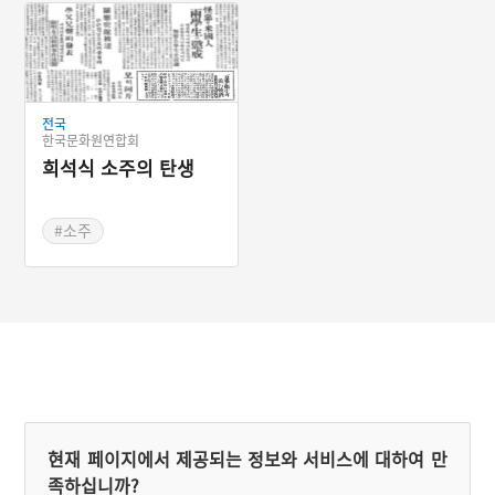
#당면공창
분으로 처음 대량생산하였
다. 일제강점기 당면은 사리
#고구마전분
원 외 인천에서도 만들었는
#녹두전분
데 중국요리집의 재료로 납
품되었다. 한국 당면이 일본
당면의 한 종류인 하루사메
전국
의 원조가 되기도 했다. 198
한국문화원연합회
8년 수입자유화 이후 중국
희석식 소주의 탄생
산 당면이 많이 수입되어 오
늘날에는 국내 수요량의 절
반이상을 공급하고 있다.
#소주
#조선인양조업자
#개화기 문화
현재 페이지에서 제공되는 정보와 서비스에 대하여 만
족하십니까?