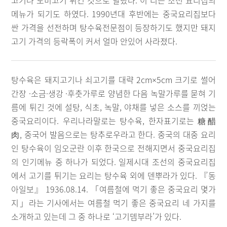
고기나 도미고기 튀긴 것으로 달랐다. 이 리는 조선 요리집의
메뉴가 되기도 하였다. 1990년대 후반에는 중국요리집보다
싼 가격을 선전하며 탕수육전문점이 등장하기도 했지만 돼지
고기 가격의 등락폭이 커서 얼마 안있어 사라졌다.
탕수육은 돼지고기나 쇠고기를 대략 2cm×5cm 크기로 썰어
간장 ·소금·생강 ·후춧가루로 양념한 다음 녹말가루를 묻혀 기
름에 튀긴 것에 설탕, 식초, 녹말, 야채를 넣은 소스를 끼얹는
중국요리이다. 우리나라말로는 탕수육, 한자표기로는 糖醋
肉, 중국어 발음으로는 탕추로우라고 한다. 중국의 대중 요리
인 탕수육이 임오군란 이후 한국으로 전해지면서 중국요리집
의 인기메뉴 중 하나가 되었다. 일제시대 조선의 중국요리집
에서 고기를 튀기는 요리는 탕수육 외에 덴뿌라가 있다. 『동
아일보』 1936.08.14. 「여름철에 먹기 좋은 중국요리 몇가
지」라는 기사에서는 여름철 먹기 좋은 중국요리 네 가지를
소개하고 있는데 그 중 하나로 ‘고기뎀부라’가 있다.