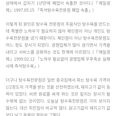
상태에서 갑자기 1년만에 폐업이 속출한 것이다.(『매일경
제』1997.05.15 「즉석탕수육전문점 폐업 속출」)
이렇게 된 원인은 탕수육 전문점의 주음식인 탕수육을 만드는
데 특별한 노하우가 필요하지 않아 체인점이 아닌 개인도 탕
수육전문점을 냈기 때문이다. 체인점이 아닌 탕수육전문점도
어느 정도 장사가 되었다. 경쟁업체가 많이 생기면서 가격을
내리고 서비스를 강화하는 것도 한계에 이르렀다. (『매일경
제』1999.02.12 「노하우 필요없어 경쟁업체 우후죽순 실패
사례 즉석탕수육」)
더구나 탕수육전문점은 일반 중국집에서 파는 탕수육 가격의
1/2정도의 가격을 받는 것을 선전하였는데, 돼지고기 값이 등
락이 있었다. 비싼 원료를 싸게 파는 것은 밑지는 장사가 될
수밖에 없는 것이었다. 오늘날 탕수육전문점은 거의 보이지
않는다. 대신 치킨집이 비교적 많다. 닭고기값이 돼지고기 값
보다 낮고 등락이 적어서 그렇다.