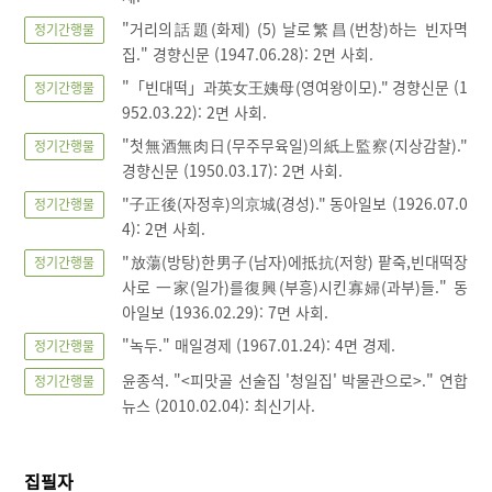
"거리의話題(화제) (5) 날로繁昌(번창)하는 빈자멱
정기간행물
집." 경향신문 (1947.06.28): 2면 사회.
"「빈대떡」과英女王姨母(영여왕이모)." 경향신문 (1
정기간행물
952.03.22): 2면 사회.
"첫無酒無肉日(무주무육일)의紙上監察(지상감찰)."
정기간행물
경향신문 (1950.03.17): 2면 사회.
"子正後(자정후)의京城(경성)." 동아일보 (1926.07.0
정기간행물
4): 2면 사회.
"放蕩(방탕)한男子(남자)에抵抗(저항) 팥죽,빈대떡장
정기간행물
사로 一家(일가)를復興(부흥)시킨寡婦(과부)들." 동
아일보 (1936.02.29): 7면 사회.
"녹두." 매일경제 (1967.01.24): 4면 경제.
정기간행물
윤종석. "<피맛골 선술집 '청일집' 박물관으로>." 연합
정기간행물
뉴스 (2010.02.04): 최신기사.
집필자