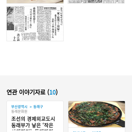
사진출처: 동아일보
연관 이야기자료 (
10
)
>
부산광역시
동래구
동래문화원
조선의 경제외교도시
동래부가 낳은 ‘작은
산해진미’, 동래파전