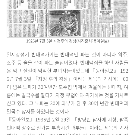
1926년 7월 3일 자정후의 경성(사진출처:동아일보)
일제강점기 빈대떡가게는 빈대떡만 파는 것이 아니라 약주,
소주 등 술을 같이 파는 술집이었다. 빈대떡집을 하던 사람들
은 먹고 살길이 막막한 부녀자들이었는데 『동아일보』 192
6년 7월 3일 「자정 후의 경성」이라는 제목의 기사에는 60
이 넘은 노파가 30여년간 모주집 밖에서 겨울에는 빈대떡, 여
름에는 밀국수를 팔다가 자정 무렵에야 귀가하는 것을 기사로
싣고 있다. 그 노파는 30에 과부가 된 후 30여 년간 빈대떡과
밀국수 장사를 하였다는 것이다.
『동아일보』1936년 2월 29일 「방탕한 남자에 저항, 팥죽
빈대떡 장수로 일가를 부흥시킨 과부들」이라는 제목의 기사