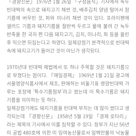
『경향신문』 1976년 1월 26일 「구정음식」기사에서 녹두
빈대떡의 속으로 돼지고기 채썬 것, 배추김치 양념 털어서 참
기름에 버무린 것, 파와 미나리 채썬 것이 있다. 프라이팬에
샐러드 기름과 돼지기름을 절반씩 두르고 물에 불려 간 녹두
반죽을 한 국자 편 다음 돼지고기, 김치, 미나리, 파 등을 올린
후 익으면 뒤집는다고 하였다. 일제강점기 본격적으로 빈대떡
속에 돼지고기가 들어간 것이 아닌가 생각된다.
1970년대 빈대떡 제법에서 또 하나 주목할 것은 돼지기름으
로 부쳤다는 점이다. 『매일경제』 1969년 1월 21일 광고에
서울영양식품사에서 제조, 판매하는 비둘기표 영양빈대떡 가
루는 포장에 ‘특수기름첨부’라고 썼는데 이 특수기름은 돼지
기름을 의미하는 듯 하다.
일제강점기에도 돼지기름을 빈대떡 부치는 데 많이 썼다고 생
각되는데 『경향신문』 1958년 5월 19일 「경제 로타리」
라는 제목의 기사에서 이를 짐작할 수 있다. 정부가 지난 56년
미 공법 480호에 의한 미 잉여농산물로서 일백만불의 낙농물