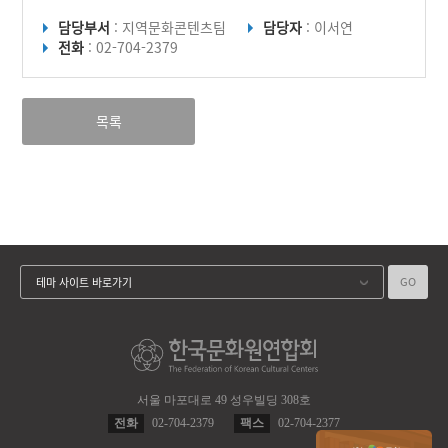
담당부서
: 지역문화콘텐츠팀
담당자
: 이서연
전화
: 02-704-2379
목록
GO
테마 사이트 바로가기
서울 마포대로 49 성우빌딩 308호
전화
02-704-2379
팩스
02-704-2377