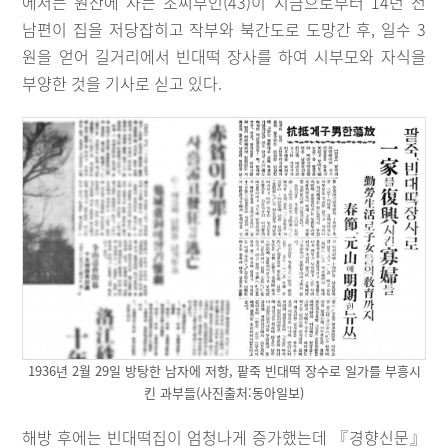
에서는 원산에 사는 조씨부인(43)이 지금으로부터 14년 전
남편이 집을 저당잡히고 작부와 북간도로 도망간 후, 일수 3
원을 얻어 길거리에서 빈대떡 장사를 하여 시부모와 자식을
부양한 것을 기사로 싣고 있다.
1936년 2월 29일 방탕한 남자에 저항, 팥죽 빈대떡 장수로 일가를 부흥시
킨 과부들(사진출처:동아일보)
해방 후에는 빈대떡집이 엄청나게 증가했는데 『경향신문』