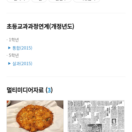
초등교과과정연계(개정년도)
· 1학년
통합(2015)
▶
· 5학년
실과(2015)
▶
멀티미디어자료 (
3
)
사진출처: 동아일보