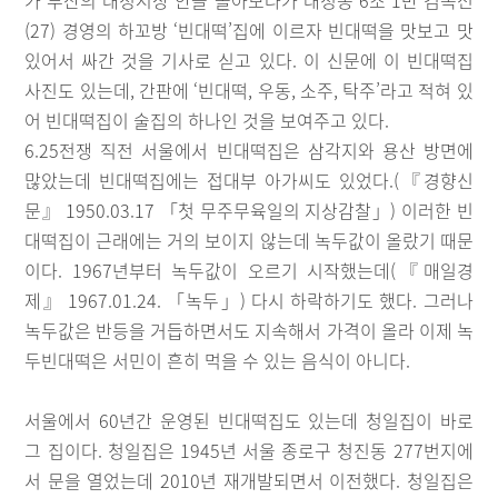
(27) 경영의 하꼬방 ‘빈대떡’집에 이르자 빈대떡을 맛보고 맛
있어서 싸간 것을 기사로 싣고 있다. 이 신문에 이 빈대떡집
사진도 있는데, 간판에 ‘빈대떡, 우동, 소주, 탁주’라고 적혀 있
어 빈대떡집이 술집의 하나인 것을 보여주고 있다.
6.25전쟁 직전 서울에서 빈대떡집은 삼각지와 용산 방면에
많았는데 빈대떡집에는 접대부 아가씨도 있었다.(『경향신
문』 1950.03.17 「첫 무주무육일의 지상감찰」) 이러한 빈
대떡집이 근래에는 거의 보이지 않는데 녹두값이 올랐기 때문
이다. 1967년부터 녹두값이 오르기 시작했는데(『매일경
제』 1967.01.24. 「녹두」) 다시 하락하기도 했다. 그러나
녹두값은 반등을 거듭하면서도 지속해서 가격이 올라 이제 녹
두빈대떡은 서민이 흔히 먹을 수 있는 음식이 아니다.
서울에서 60년간 운영된 빈대떡집도 있는데 청일집이 바로
그 집이다. 청일집은 1945년 서울 종로구 청진동 277번지에
서 문을 열었는데 2010년 재개발되면서 이전했다. 청일집은