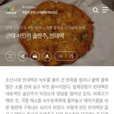
컨
하
역사문화유산
텐
단
세월의 흔적, 근대문화 역사유산
츠
영
영
역
역
바
근대 신문으로 보는 음식 > 전통 음식과 식재료의 변화
바
로
근대 서민의 술안주, 빈대떡
로
가
가
기
기
가
가
조선시대 빈대떡은 녹두를 불려 간 반죽을 밤이나 팥에 꿀에
말은 소를 안에 넣고 부친 음식이었다. 일제강점기 빈대떡은
대표적인 술안주가 되었는데 양념을 털어낸 김치, 되재고기
채썬 것, 각종 채소를 녹두반죽위에 올려놓고 돼지기름을 바
른 철판에 구워내는 요리가 되었다. 이렇게 만든 빈대떡은 값