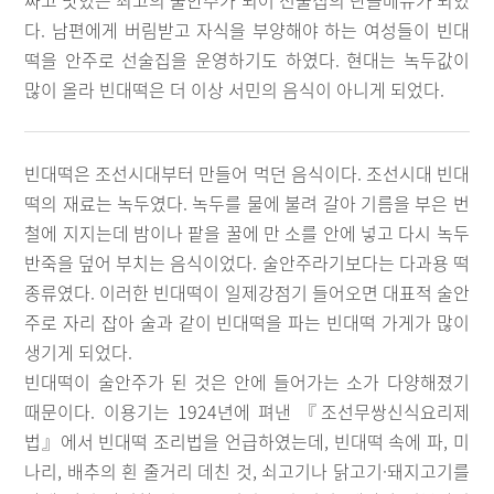
싸고 맛있는 최고의 술안주가 되어 선술집의 단골메뉴가 되었
다. 남편에게 버림받고 자식을 부양해야 하는 여성들이 빈대
떡을 안주로 선술집을 운영하기도 하였다. 현대는 녹두값이
많이 올라 빈대떡은 더 이상 서민의 음식이 아니게 되었다.
빈대떡은 조선시대부터 만들어 먹던 음식이다. 조선시대 빈대
떡의 재료는 녹두였다. 녹두를 물에 불려 갈아 기름을 부은 번
철에 지지는데 밤이나 팥을 꿀에 만 소를 안에 넣고 다시 녹두
반죽을 덮어 부치는 음식이었다. 술안주라기보다는 다과용 떡
종류였다. 이러한 빈대떡이 일제강점기 들어오면 대표적 술안
주로 자리 잡아 술과 같이 빈대떡을 파는 빈대떡 가게가 많이
생기게 되었다.
빈대떡이 술안주가 된 것은 안에 들어가는 소가 다양해졌기
때문이다. 이용기는 1924년에 펴낸 『조선무쌍신식요리제
법』에서 빈대떡 조리법을 언급하였는데, 빈대떡 속에 파, 미
나리, 배추의 흰 줄거리 데친 것, 쇠고기나 닭고기·돼지고기를