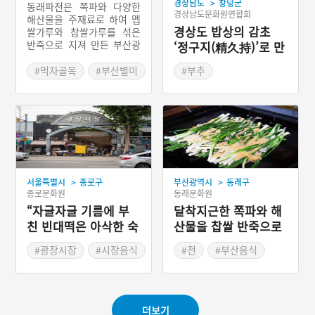
>
경상남도
창녕군
동래파전은 쪽파와 다양한
경상남도문화원연합회
해산물을 주재료로 하여 멥
경상도 밥상의 감초
쌀가루와 찹쌀가루를 섞은
반죽으로 지져 만든 부산광
‘정구지(精久持)’로 만
역시 동래구의 향토음식이
든 부추전
다. 부산광역시 동래구는 조
#먹자골목
#부산별미
#부추
선시대에 행정,외교 그리고
#파전
#경상남도 별미
경제의 중심지였다. 이에 따
라 장시도 크게 발달하여
‘동래장(東萊場)’은 당시 조
선의 큰 장시 중의 하나로
번성하였다.
>
>
서울특별시
종로구
부산광역시
동래구
종로문화원
동래문화원
“자글자글 기름에 부
달착지근한 쪽파와 해
친 빈대떡은 아삭한 숙
산물을 찹쌀 반죽으로
주가 씹히는 맛”
지져야 동래파전
#광장시장
#시장음식
#전
#부산음식
#종로
#서울별미
#해산물
더보기