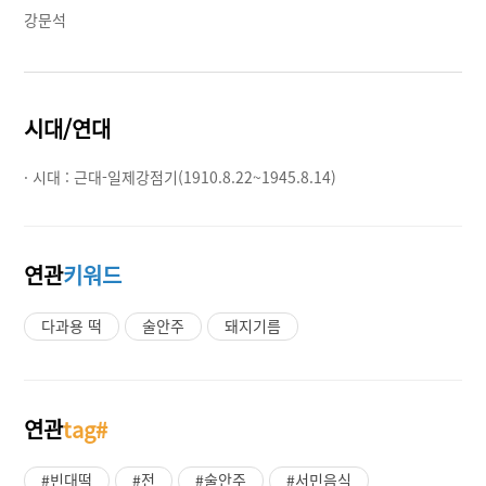
강문석
시대/연대
· 시대 :
근대-일제강점기(1910.8.22~1945.8.14)
연관
키워드
다과용 떡
술안주
돼지기름
연관
tag#
#빈대떡
#전
#술안주
#서민음식