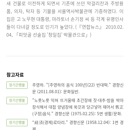
새 건물로 이전하게 되면서 기존에 쓰던 막걸리잔과 주방용
품, 의자, 탁자 등 기물을 서울역사박물관에 기증하였다. 이
집은 고 노무현 대통령, 마라토너 손기정 씨 등 각계 유명인사
들이 다녀갈 정도로 인기가 높았다. (『연합뉴스』 2010.02.
04, 「피맛골 선술집 '청일집' 박물관으로」)
참고자료
주영하. "[주영하의 음식 100년](22) 빈대떡." 경향신
정기간행물
문 (2011.08.01): 문화일반.
"노릇노릇 익혀 뜨거울때 초간장에 잣·대추·밤을 박아
정기간행물
장식해서 대접 양념장에 쑥갓과 당근넣어 재어서 舊正
(구정)음식." 경향신문 (1975.02.25): 5면 생활/문화.
"経済(경제)로타리." 경향신문 (1958.12.04): 1면 경
정기간행물
제.