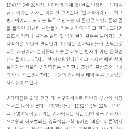
1947년 6월 28일자 「거리의 화제 (5) 날로 번창하는 빈대떡
집」이라는 기사는 이를 잘 보여준다. ‘빈대떡이라고도 하고
빈자떡이라고도 하는 녹두로 만드는 이 물건은 노인네들의 말
을 들으면 가난한 사람들이 먹는 빈자떡이라고 한다. 그러면
요즈음 거리나 골목은 말할 것 없이 날이 갈수록 늘어가는 빈
자떡집은 무엇을 말함인가. 이 많은 빈자떡집들이 손님으로
터질 지경이다. 손님들의 모습은 대부분 빈자가 아닌 문화인
신사들이다. ... “자네 한 이백원있나?” 하고 초저녁 때면 찾아
들어가는 서울의 빈자떡집은 허망한 남조선의 혼란모순 곤궁
의 한 개 축도일까?’라는 내용의 기사에서 해방 직후 곤궁했던
사회상이 보인다.
빈대떡집은 6.25 전쟁 때 호구지책으로 피난지 부산의 시장
에서도 많이 생겼다. 『경향신문』 1952년 3월 22일 「빈대
떡과 영여왕이모」라는 기사에서는 지난 19일 영국 엘리자베
쓰여왕의 이모뻘되는 영국적십자회 총재인 ‘마운트베튼’여사
가 부산의 대청시장 안을 돌아보다가 대청동 6조 1반 김복선