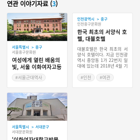
연관 이야기자료 (
3
)
>
인천광역시
중구
인천중구문화원
한국 최초의 서양식 호
텔, 대불호텔
>
서울특별시
중구
대불호텔은 한국 최초의 서
서울중구문화원
양식 호텔이다. 지금 인천광
여성에게 열린 배움의
역시 중앙동 1가 22번지 일
대에 있는데 2018년 4월 기
빛, 서울 이화여자고등
존 빈 터였던 곳에 고증을
학교 심슨기념관
거쳐 복원하였다. 복원된 대
#서울근대역사
#인천
#여관
불호텔은 중국 생활사 전시
#근대교육시설
#인천 가볼 만한 곳
관의 1관과 2관중 1관이다.
#호텔
대불호텔은 1887년경 일본
인 해운업자인 호리 히사타
로(堀久太郞: ?~ 1898)에
의해 건립되고 운영되었다.
경인선이 개통되기 전 인천
과 서울은 우마차로 12시간
>
서울특별시
서대문구
이 걸리는 거리였다. 인천을
서대문문화원
통해 한양으로 가야하는 외
‘이화여자대학교박물
국인은 인천에서 하룻밤을