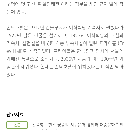
구역에 옛 조선 ‘황실전례관’이라는 직분을 새긴 묘지 밑에 잠
들어 있다.
손탁호텔은 1917년 건물부지가 이화학당 기숙사로 팔렸다가
1922년 낡은 건물을 철거하고, 1923년 이화학당의 교실과
기숙사, 실험실을 비롯한 각종 부속시설이 딸린 프라이홀 (Fr
ey Hall)로 신축되었다. 프라이홀은 한국전쟁 당시에 서울에
가해진 폭격으로 소실되고, 2006년 지금의 이화100주년 기
념관이 세워졌다. 현재는 손탁호텔이 위치했다는 비석만 남아
있다.
참고자료
황윤영. "한말 궁중의 서구문화 유입과 대중문화." 인
논문