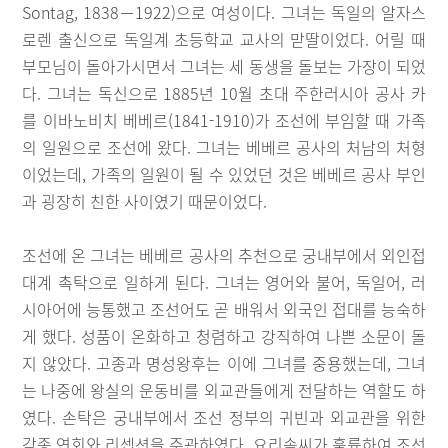
Sontag, 1838－1922)으로 여성이다. 그녀는 독일의 알자스
로렌 출신으로 독일계 초등학교 교사의 맏딸이었다. 어릴 때
부모님이 돌아가시면서 그녀는 세 동생을 돌보는 가장이 되었
다. 그녀는 독신으로 1885년 10월 초대 주한러시아 공사 카
를 이바노비치 베베르(1841-1910)가 조선에 부임할 때 가족
의 일원으로 조선에 왔다. 그녀는 베베르 공사의 처남의 처형
이었는데, 가족의 일원이 될 수 있었던 것은 베베르 공사 부인
과 굉장히 친한 사이였기 때문이었다.
조선에 온 그녀는 베베르 공사의 추천으로 궁내부에서 외인접
대계 촉탁으로 일하게 된다. 그녀는 영어와 불어, 독일어, 러
시아어에 능통했고 조선어도 곧 배워서 외국인 접대를 능숙하
게 했다. 성품이 온화하고 청렴하고 강직하여 나쁜 소문이 돌
지 않았다. 고종과 명성왕후는 이에 그녀를 중용했는데, 그녀
는 나중에 왕실의 운동비를 외교관들에게 전달하는 역할도 하
였다. 손탁은 궁내부에서 조선 정부의 귀빈과 외교관을 위한
각종 연회와 리셉션을 주관하였다. 요리솜씨가 훌륭하여 조선