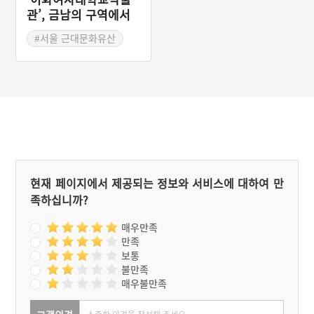
묵어야 했고, 인천을 떠나
관’, 금남의 구역에서
외국으로 가는 사람도 미리
감상하는 수준 높은 문
인천에 와서 배편을 기다려
#서울 근대문화유산
화유산
야 했다. 덕분에 인천의 숙
#대학 박물관
박업은 호황을 누렸다. 189
9년 경인선이 개통되어 인
천과 서울이 1시간 거리가
되면서 인천지역 숙박업은
쇠퇴하였다. 대불호텔은 19
07년 무렵까지 영엽하다가
폐업한다. 그 후 1918년 대
불호텔은 뢰소정(賴紹晶)을
비롯한 40여 명의 중국인들
에게 인수되어 중국음식점
현재 페이지에서 제공되는 정보와 서비스에 대하여 만
인 ‘중화루(中華樓)’가 되었
족하십니까?
다.
매우만족
만족
보통
불만족
매우불만족