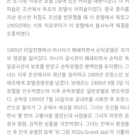
는 또 다른 이유는 호텔 1층에 있는 커피숍 때문이었다. 이 커
피숍은 조선에서 최초의 호텔식 커피숍이었다. 영국 총리를
지낸 윈스턴 처칠도 조선을 방문했을 때 이 호텔에서 묵었고
1905년에는 이토 히로부미가 이 호텔에서 을사늑약 체결을
조종하였다.
1905년 러일전쟁에서 러시아가 패배하면서 손탁호텔은 과거
의 영광을 잃어갔다. 러시아 공사관이 폐쇄되면서 손탁은 독
일공사관의 보호를 받았고 손탁호텔은 명맥만을 유지했다. 그
녀는 이후 조선에서의 재산을 정리하고 1909년 프랑스인 보
에르에게 호텔경영권을 넘겼다. 보에르는 1909년 8월 3일 이
호텔을 인수하였는데 이후 손탁호텔은 일반호텔로 변모하였
다. 손탁은 1909년 7월 16일자로 궁내부를 사퇴한 후 프랑스
칸으로 돌아가 그 곳에서 세상을 떠난다. 그녀는 조선을 떠나
면서 몇 번의 고별식을 열었는데 사람들은 그녀의 따뜻한 온
정과 청렴, 강직한 성품을 극찬하였다. 그녀는 칸에서 평생을
산 후 칸의 유명한 묘역 '뒤 그랑 자(Du Grand Jas)'의 가톨릭