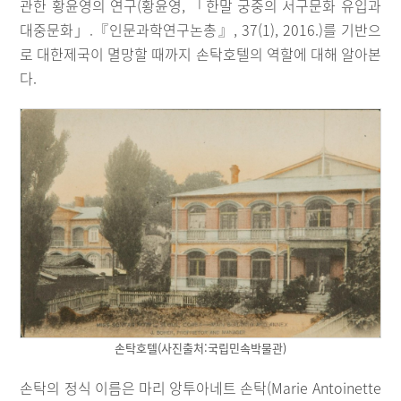
관한 황윤영의 연구(황윤영, 「한말 궁중의 서구문화 유입과
대중문화」.『인문과학연구논총』, 37(1), 2016.)를 기반으
로 대한제국이 멸망할 때까지 손탁호텔의 역할에 대해 알아본
다.
손탁호텔(사진출처:국립민속박물관)
손탁의 정식 이름은 마리 앙투아네트 손탁(Marie Antoinette