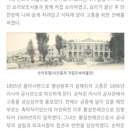
인 요리보조사들과 함께 직접 요리하였고, 요리가 끝난 후 만
찬장에 나와 곱게 차려입고 식탁에 앉아 고종을 위한 건배를
외쳤다.
손탁호텔(사진출처:국립민속박물관)
1895년 을미사변으로 명성왕후가 살해되자 고종은 1896년
러시아 공사관으로 피신하게 된다. 손탁은 러시아 공사관에서
고종을 성심성의껏 돌보았다. 전에는 궁중에 일이 있을 때만
부르는 촉탁직이었는데 아관파천 이후 황실전례관으로 임명
되어 1909년까지 일하였다. 그녀는 황실전례관으로서 궁내
부의 살림과 외국사절의 접견과 만찬을 담당하였다. 손탁은