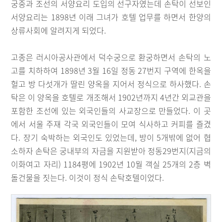
궁중과 조선의 서양요리 도입의 선구자였는데 손탁이 선보인
서양요리는 1898년 이래 그녀가 호텔 업무를 하면서 한양의
상류사회에 알려지게 되었다.
고종은 러시아공사관에서 덕수궁으로 환궁하면서 손탁의 노
고를 치하하여 1898년 3월 16일 정동 27번지 구역에 한옥을
헐고 방 다섯개가 딸린 양옥을 지어서 정식으로 하사했다. 손
탁은 이 양옥을 호텔로 개조해서 1902년까지 4년간 외교관을
포함한 조선에 있는 외국인들의 사교장으로 만들었다. 이 곳
에서 서울 주재 각국 외국인들이 모여 식사하고 커피를 즐겼
다. 장기 숙박하는 외국인도 있었는데, 방이 5개밖에 없어 협
소하자 손탁은 궁내부의 자금을 지원받아 정동29번지(지금의
이화여고 자리) 1184평에 1902년 10월 객실 25개의 2층 벽
돌건물을 짓는다. 이것이 정식 손탁호텔이었다.