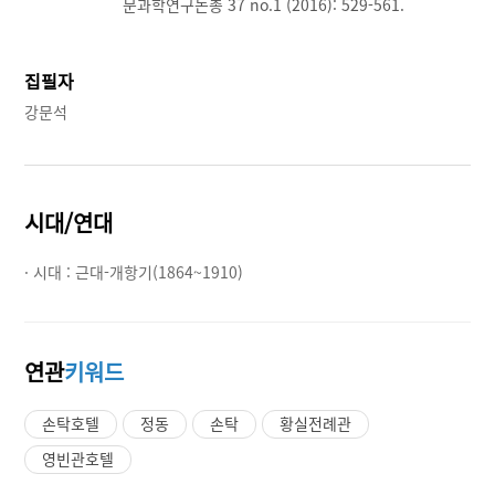
문과학연구논총 37 no.1 (2016): 529-561.
집필자
강문석
시대/연대
· 시대 :
근대-개항기(1864~1910)
연관
키워드
손탁호텔
정동
손탁
황실전례관
영빈관호텔