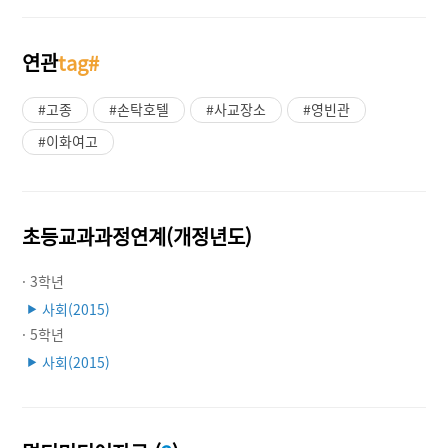
연관
tag#
#고종
#손탁호텔
#사교장소
#영빈관
#이화여고
초등교과과정연계(개정년도)
· 3학년
사회(2015)
▶
· 5학년
사회(2015)
▶