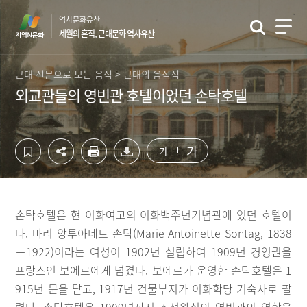
컨
하
역사문화유산
텐
단
세월의 흔적, 근대문화 역사유산
츠
영
영
역
역
바
근대 신문으로 보는 음식 > 근대의 음식점
바
로
외교관들의 영빈관 호텔이었던 손탁호텔
로
가
가
기
기
가
가
손탁호텔은 현 이화여고의 이화백주년기념관에 있던 호텔이
다. 마리 앙투아네트 손탁(Marie Antoinette Sontag, 1838
－1922)이라는 여성이 1902년 설립하여 1909년 경영권을
프랑스인 보에르에게 넘겼다. 보에르가 운영한 손탁호텔은 1
915년 문을 닫고, 1917년 건물부지가 이화학당 기숙사로 팔