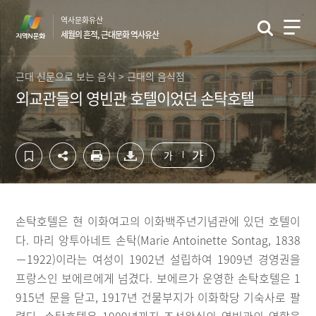
컨
하
역사문화유산
텐
단
세월의 흔적, 근대문화 역사유산
츠
영
영
역
역
바
근대 신문으로 보는 음식 > 근대의 음식점
바
로
외교관들의 영빈관 호텔이었던 손탁호텔
로
가
가
기
기
가
가
손탁호텔은 현 이화여고의 이화백주년기념관에 있던 호텔이
다. 마리 앙투아네트 손탁(Marie Antoinette Sontag, 1838
－1922)이라는 여성이 1902년 설립하여 1909년 경영권을
프랑스인 보에르에게 넘겼다. 보에르가 운영한 손탁호텔은 1
915년 문을 닫고, 1917년 건물부지가 이화학당 기숙사로 팔