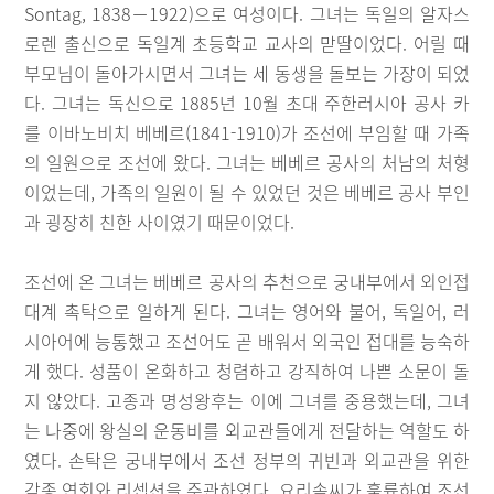
Sontag, 1838－1922)으로 여성이다. 그녀는 독일의 알자스
로렌 출신으로 독일계 초등학교 교사의 맏딸이었다. 어릴 때
부모님이 돌아가시면서 그녀는 세 동생을 돌보는 가장이 되었
다. 그녀는 독신으로 1885년 10월 초대 주한러시아 공사 카
를 이바노비치 베베르(1841-1910)가 조선에 부임할 때 가족
의 일원으로 조선에 왔다. 그녀는 베베르 공사의 처남의 처형
이었는데, 가족의 일원이 될 수 있었던 것은 베베르 공사 부인
과 굉장히 친한 사이였기 때문이었다.
조선에 온 그녀는 베베르 공사의 추천으로 궁내부에서 외인접
대계 촉탁으로 일하게 된다. 그녀는 영어와 불어, 독일어, 러
시아어에 능통했고 조선어도 곧 배워서 외국인 접대를 능숙하
게 했다. 성품이 온화하고 청렴하고 강직하여 나쁜 소문이 돌
지 않았다. 고종과 명성왕후는 이에 그녀를 중용했는데, 그녀
는 나중에 왕실의 운동비를 외교관들에게 전달하는 역할도 하
였다. 손탁은 궁내부에서 조선 정부의 귀빈과 외교관을 위한
각종 연회와 리셉션을 주관하였다. 요리솜씨가 훌륭하여 조선