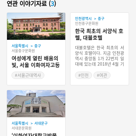
연관 이야기자료 (
3
)
>
인천광역시
중구
인천중구문화원
한국 최초의 서양식 호
텔, 대불호텔
>
서울특별시
중구
대불호텔은 한국 최초의 서
서울중구문화원
양식 호텔이다. 지금 인천광
여성에게 열린 배움의
역시 중앙동 1가 22번지 일
대에 있는데 2018년 4월 기
빛, 서울 이화여자고등
존 빈 터였던 곳에 고증을
학교 심슨기념관
거쳐 복원하였다. 복원된 대
#서울근대역사
#인천
#여관
불호텔은 중국 생활사 전시
#근대교육시설
#인천 가볼 만한 곳
관의 1관과 2관중 1관이다.
#호텔
대불호텔은 1887년경 일본
인 해운업자인 호리 히사타
로(堀久太郞: ?~ 1898)에
의해 건립되고 운영되었다.
경인선이 개통되기 전 인천
과 서울은 우마차로 12시간
>
서울특별시
서대문구
이 걸리는 거리였다. 인천을
서대문문화원
통해 한양으로 가야하는 외
‘이화여자대학교박물
국인은 인천에서 하룻밤을