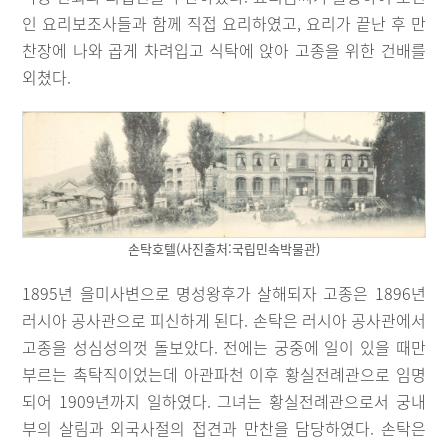
인 요리보조사들과 함께 직접 요리하였고, 요리가 끝난 후 만
찬장에 나와 곱게 차려입고 식탁에 앉아 고종을 위한 건배를
외쳤다.
손탁호텔(사진출처:국립민속박물관)
1895년 을미사변으로 명성왕후가 살해되자 고종은 1896년
러시아 공사관으로 피신하게 된다. 손탁은 러시아 공사관에서
고종을 성심성의껏 돌보았다. 전에는 궁중에 일이 있을 때만
부르는 촉탁직이었는데 아관파천 이후 황실전례관으로 임명
되어 1909년까지 일하였다. 그녀는 황실전례관으로서 궁내
부의 살림과 외국사절의 접견과 만찬을 담당하였다. 손탁은