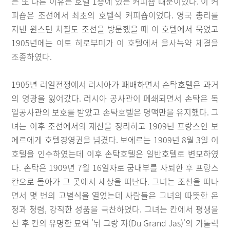
는 또 다른 이유는 호텔 1층에 있는 커피숍 때문이었다. 이 커
피숍은 조선에서 최초의 호텔식 커피숍이었다. 영국 총리를
지낸 윈스턴 처칠도 조선을 방문했을 때 이 호텔에서 묵었고
1905년에는 이토 히로부미가 이 호텔에서 을사늑약 체결을
조종하였다.
1905년 러일전쟁에서 러시아가 패배하면서 손탁호텔은 과거
의 영광을 잃어갔다. 러시아 공사관이 폐쇄되면서 손탁은 독
일공사관의 보호를 받았고 손탁호텔은 명맥만을 유지했다. 그
녀는 이후 조선에서의 재산을 정리하고 1909년 프랑스인 보
에르에게 호텔경영권을 넘겼다. 보에르는 1909년 8월 3일 이
호텔을 인수하였는데 이후 손탁호텔은 일반호텔로 변모하였
다. 손탁은 1909년 7월 16일자로 궁내부를 사퇴한 후 프랑스
칸으로 돌아가 그 곳에서 세상을 떠난다. 그녀는 조선을 떠나
면서 몇 번의 고별식을 열었는데 사람들은 그녀의 따뜻한 온
정과 청렴, 강직한 성품을 극찬하였다. 그녀는 칸에서 평생을
산 후 칸의 유명한 묘역 '뒤 그랑 자(Du Grand Jas)'의 가톨릭