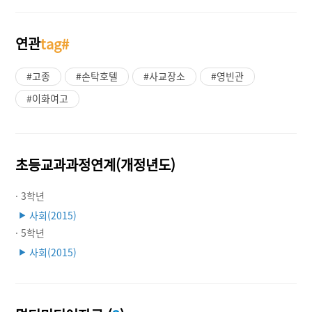
연관
tag#
#고종
#손탁호텔
#사교장소
#영빈관
#이화여고
초등교과과정연계(개정년도)
· 3학년
사회(2015)
▶
· 5학년
사회(2015)
▶