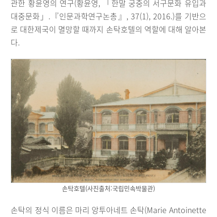
관한 황윤영의 연구(황윤영, 「한말 궁중의 서구문화 유입과
대중문화」.『인문과학연구논총』, 37(1), 2016.)를 기반으
로 대한제국이 멸망할 때까지 손탁호텔의 역할에 대해 알아본
다.
손탁호텔(사진출처:국립민속박물관)
손탁의 정식 이름은 마리 앙투아네트 손탁(Marie Antoinette