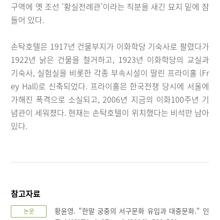
구역에 옛 조선 ‘황실전례관’이라는 직분을 새긴 묘지 밑에 잠
들어 있다.
손탁호텔은 1917년 건물부지가 이화학당 기숙사로 팔렸다가
1922년 낡은 건물을 철거하고, 1923년 이화학당의 교실과
기숙사, 실험실을 비롯한 각종 부속시설이 딸린 프라이홀 (Fr
ey Hall)로 신축되었다. 프라이홀은 한국전쟁 당시에 서울에
가해진 폭격으로 소실되고, 2006년 지금의 이화100주년 기
념관이 세워졌다. 현재는 손탁호텔이 위치했다는 비석만 남아
있다.
참고자료
황윤영. "한말 궁중의 서구문화 유입과 대중문화." 인
논문