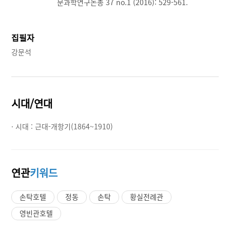
문과학연구논총 37 no.1 (2016): 529-561.
집필자
강문석
시대/연대
· 시대 :
근대-개항기(1864~1910)
연관
키워드
손탁호텔
정동
손탁
황실전례관
영빈관호텔