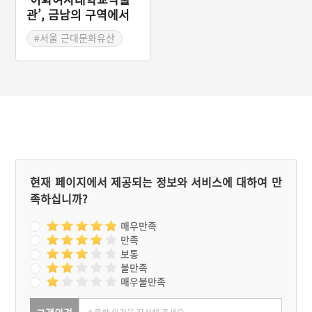
묵어야 했고, 인천을 떠나
관’, 금남의 구역에서
외국으로 가는 사람도 미리
감상하는 수준 높은 문
인천에 와서 배편을 기다려
#서울 근대문화유산
화유산
야 했다. 덕분에 인천의 숙
#대학 박물관
박업은 호황을 누렸다. 189
9년 경인선이 개통되어 인
천과 서울이 1시간 거리가
되면서 인천지역 숙박업은
쇠퇴하였다. 대불호텔은 19
07년 무렵까지 영엽하다가
폐업한다. 그 후 1918년 대
불호텔은 뢰소정(賴紹晶)을
비롯한 40여 명의 중국인들
에게 인수되어 중국음식점
현재 페이지에서 제공되는 정보와 서비스에 대하여 만
인 ‘중화루(中華樓)’가 되었
족하십니까?
다.
매우만족
만족
보통
불만족
매우불만족