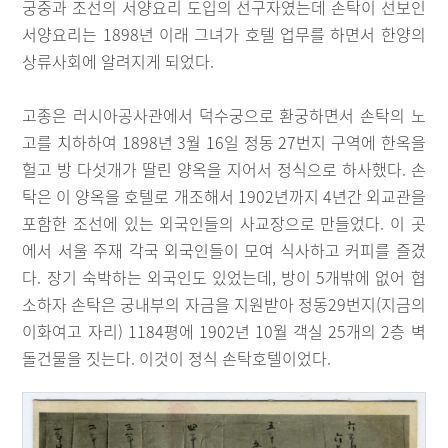
궁중과 조선의 서양요리 도입의 선구자였는데 손탁이 선보인
서양요리는 1898년 이래 그녀가 호텔 업무를 하면서 한양의
상류사회에 알려지게 되었다.
고종은 러시아공사관에서 덕수궁으로 환궁하면서 손탁의 노
고를 치하하여 1898년 3월 16일 정동 27번지 구역에 한옥을
헐고 방 다섯개가 딸린 양옥을 지어서 정식으로 하사했다. 손
탁은 이 양옥을 호텔로 개조해서 1902년까지 4년간 외교관을
포함한 조선에 있는 외국인들의 사교장으로 만들었다. 이 곳
에서 서울 주재 각국 외국인들이 모여 식사하고 커피를 즐겼
다. 장기 숙박하는 외국인도 있었는데, 방이 5개밖에 없어 협
소하자 손탁은 궁내부의 자금을 지원받아 정동29번지(지금의
이화여고 자리) 1184평에 1902년 10월 객실 25개의 2층 벽
돌건물을 짓는다. 이것이 정식 손탁호텔이었다.