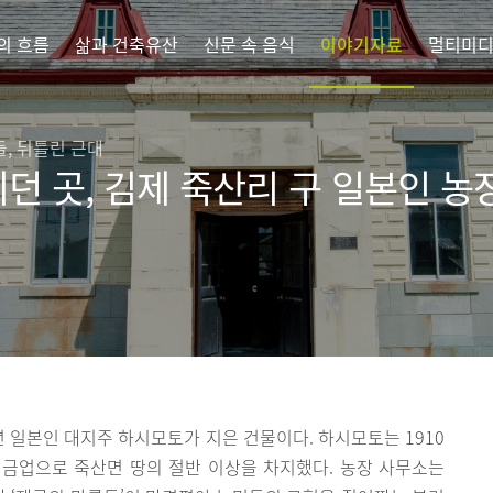
의 흐름
삶과 건축유산
신문 속 음식
이야기자료
멀티미
, 뒤틀린 근대
치던 곳, 김제 죽산리 구 일본인 농
년 일본인 대지주 하시모토가 지은 건물이다. 하시모토는 1910
금업으로 죽산면 땅의 절반 이상을 차지했다. 농장 사무소는