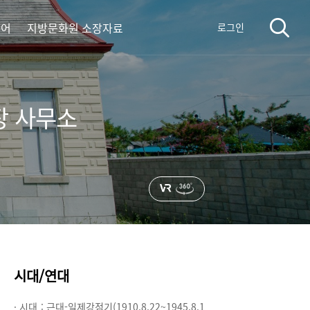
디어
지방문화원 소장자료
로그인
장 사무소
시대/연대
· 시대 :
근대-일제강점기(1910.8.22~1945.8.1