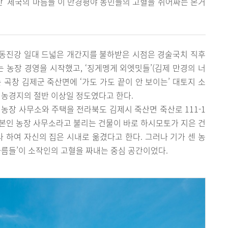
 ‘제국의 마름들’이 만경평야 농민들의 고혈을 쥐어짜는 본거
동진강 일대 드넓은 개간지를 불하받은 시점은 경술국치 직후
토는 농장 경영을 시작했고, ‘징게멩게 외엣밋들’(김제 만경의 너
 곡창 김제군 죽산면에 ‘가도 가도 끝이 안 보이는’ 대토지 소
 농경지의 절반 이상일 정도였다고 한다.
 농장 사무소와 주택을 전라북도 김제시 죽산면 죽산로 111-1
 일본인 농장 사무소라고 불리는 건물이 바로 하시모토가 지은 건
라 하여 자신의 집은 시내로 옮겼다고 한다. 그러나 기가 센 농
마름들’이 소작인의 고혈을 짜내는 중심 공간이었다.