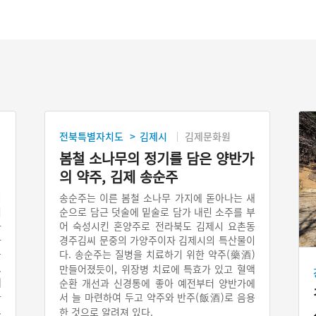
전북특별자치도
김제시
김제문화원
>
봄철 소나무의 정기를 담은 양반가
의 약주, 김제 송순주
니
송순주는 이른 봄철 소나무 가지에 돋아나는 새
석
순으로 담근 덧술에 밑술로 담가 내린 소주를 부
라
어 숙성시킨 혼양주로 전라북도 김제시 요촌동
마
경주김씨 문중의 가양주이자 김제시의 특산물이
을
다. 송순주는 질병을 치료하기 위한 약주(藥酒)
.
만들어졌듯이, 위장병 치료에 특효가 있고 혈액
제
순환 개선과 신경통에 좋아 예전부터 양반가에
사
서 늘 마련하여 두고 약주와 반주(飯酒)로 음용
.
한 것으로 알려져 있다.