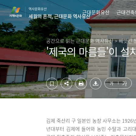
컨
하
역사문화유산
텐
단
근대문화유산
근대건축
세월의 흔적, 근대문화 역사유산
츠
영
영
역
역
바
바
로
공간으로 읽는 근대문화 역사유산 > 빼앗긴 들
로
가
'제국의 마름들'이 설
가
기
기
가
가
김제 죽산리 구 일본인 농장 사무소는 1926
년대부터 김제에 들어와 농민 수탈과 고리대