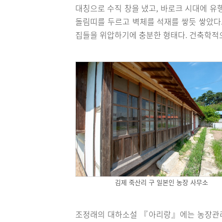
대칭으로 수직 창을 냈고, 바로크 시대에 유행
돌림띠를 두르고 벽체를 석재를 쌓듯 쌓았다.
집들을 위압하기에 충분한 형태다. 건축학적
김제 죽산리 구 일본인 농장 사무소
조정래의 대하소설 『아리랑』에는 농장관리