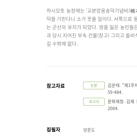
하시모토 농장에는 ‘교본앙옹송덕기념비(橋
덕을 기린다니 소가 웃을 일이다. 서쪽으로
는 군산의 유지가 되었다. 땅을 잃은 농민들
과 당시 지어진 부속 건물(창고) 그리고 돌
길 수밖에 없다.
참고자료
김운태. "제1주
논문
59-484.
문화재청. 김제
보고서
2004.
집필자
양훈도