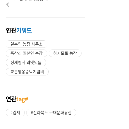
4)
연관
키워드
일본인 농장 사무소
죽산리 일본인 농장
하시모토 농장
징게멩게 외엣밋들
교본앙옹송덕기념비
연관
tag#
#김제
#전라북도 근대문화유산