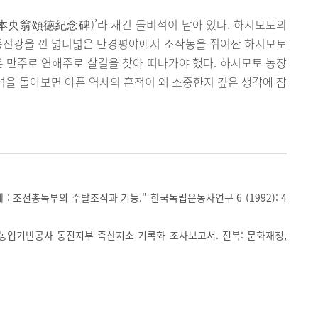
本央翁頌德紀念碑)’라 새긴 돌비석이 남아 있다. 하시모토의
 동진강을 낀 넓디넓은 만경평야에서 소작농을 쥐어짠 하시모토
은 만주로 연해주로 살길을 찾아 떠나가야 했다. 하시모토 농장
비석을 돌아보면 아픈 역사의 흔적이 왜 소중한지 깊은 생각에 잠
제 : 조선총독부의 수탈조직과 기능." 한국독립운동사연구 6 (1992): 4
 농업기반공사 동진지부 죽산지소 기록화 조사보고서. 전북: 문화재청,