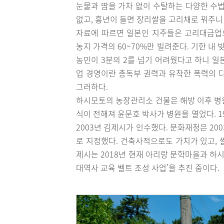
눈물과 땀을 가차 없이 수탈하는 다양한 수법
없고, 흉년이 들면 장리쌀을 고리채로 꿔주니 
자료에 따르면 일본인 지주들은 고리대금업으
농지 가격의 60~70%만 빌려준다. 기한 내
농민이 3분의 2를 넘기 어려웠다고 하니 일
업 경영이란 총독부 권력과 유착한 폭력의 
그러하다.
하시모토의 농장관리소 건물은 해방 이후 병
식이 전해져 윤문호 박사가 병원을 열었다. 
2003년 김제시가 인수했다. 문화재청은 20
로 지정했다. 건축사적으로도 가치가 있고, 
제시는 2018년 현재 아리랑 문학마을과 하
대역사 교육 벨트 조성 사업’을 추진 중이다.