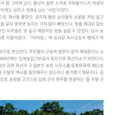
이 잘 그려져 있다. 풍년이 들면 소작료 거둬들이느라 여념이
이래도 넘치고 저래도 남는 ‘사업’이었다.
로 재산을 불렸다. 궁지에 몰린 농민들의 논밭을 저당 잡고
 빚을 갚지 못하면 농지는 가차 없이 빼앗는다. 빚을 제대로 갚는
본인 지주들은 땅 짚고 헤엄치듯 땅을 늘릴 수 있었다. 당시 농
다른 이름이었다. 『아리랑』에 묘사된 하시모토의 행태가 딱
원으로 변신한다. 주민들이 근동에 병원이 없어 애태운다는 소
1968년에는 김제농업기반공사 동진지부 죽산지소가 되었다가,
03년 김제 죽산리 구 일본인 농장 사무소를 등록문화재 제61호
쌀 수탈의 역사를 증언해주는 장소라고 평가했기 때문이다. 김
시모토 농장을 근간으로 김제 군산 완주를 연결하는 ‘쌀 수탈 근