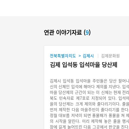
연관 이야기자료 (
9
)
전북특별자치도
김제시
김제문화원
>
김제 입석동 입석마을 당산제
김제시 입석동 입석마을 주민들은 당산 할머
신의 신체인 입석에 해마다 제의를 지낸다. 입
마을 당산제의 근간이 되는 이 신체는 현재 전
북도 민속자료 제7호로 지정되어 있다. 입석
을의 당산제는 크게 제의와 줄다리기이다. 줄
먼저 제작한 다음 마을주민이 줄다리기를 한다
정월 대보름 저녁이 되면 풍물패가 풍물을 쳐 
의 시작을 알린다. 미리 제작해 놓은 줄을 행
장에 길게 늘어뜨린 다음 그곳에서 판굿을 친다