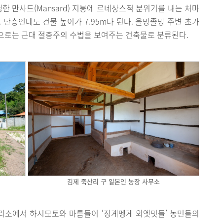
한 만사드(Mansard) 지붕에 르네상스적 분위기를 내는 처마
 단층인데도 건물 높이가 7.95m나 된다. 올망졸망 주변 초가
으로는 근대 절충주의 수법을 보여주는 건축물로 분류된다.
김제 죽산리 구 일본인 농장 사무소
소에서 하시모토와 마름들이 ‘징게멩게 외엣밋들’ 농민들의