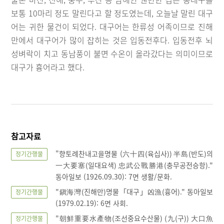
보통 10마리 정도 말린다고 할 정도였는데, 오늘날 말린 대구
어는 귀한 물건이 되었다. 대구어는 한류성 어족이므로 진해
만에서 대구어가 많이 잡히는 것은 입동전후다. 입동전후 뇌
성벼락이 치고 동남풍이 불면 수온이 올라갔다는 의미이므로
대구가 흉어라고 했다.
참고자료
"향토례찬내고을명물 (六十四(육십사)) 半島(반도)의
정기간행물
一大要塞(일대요색) 忠武公戰勝港(충무공전승항)."
동아일보 (1926.09.30): 7면 생활/문화.
"鎭海灣(진해만)명물「대구」凶漁(흉어)." 동아일보
정기간행물
(1979.02.19): 6면 사회.
"朝鮮重要水產物(조선중요수산물) (九(구)) 大口魚
정기간행물