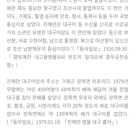
왜란 때도 중요한 항구였고 조선시대 말엽까지도 이 연안 가
덕도, 거제도, 통영 등지에 만호, 첨사, 통제사 등을 두어 국방
중심지로 삼았다. 진해만은 대구어 등 수산물 산지로 이강공
가의 소관인 유명한 대구어장도 이 연안에 있었다. 동으로 부
산항, 서로 고현어항, 남으로 통영항, 북으로 마산항이 있으므
로 조선 남방해운의 중심이었다.’(『동아일보』1926.09.30.
「향토예찬 내고을명물(64) 반도의 일대요새 충무공전승
항」)
진해만 대구어장의 주소는 거제군 장목면 외포리다. 1979년
무렵에는 어민 450여명이 60여척의 배에 매달려 겨울 한철
대구를 잡아 한해를 살았다. 장목면 외포리 외에도 장목면 관
포, 황포, 궁림, 시방리에도 각각 20척 정도의 배로 대구어를
잡아서 장목면에는 약 130여척의 배가 대구어를 잡았다.
(『동아일보』1979.02.19. 「진해만 명물 대구 흉어」)