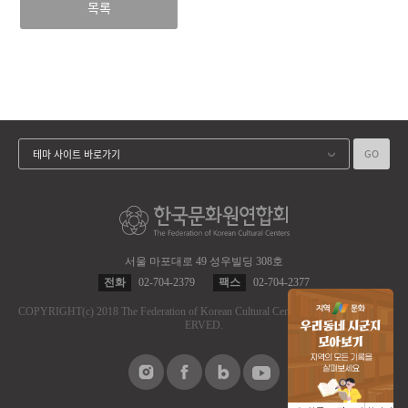
목록
GO
테마 사이트 바로가기
서울 마포대로 49 성우빌딩 308호
전화
02-704-2379
팩스
02-704-2377
COPYRIGHT
(c)
2018 The Federation of Korean Cultural Centers.
ALL RIGHT RES
ERVED.