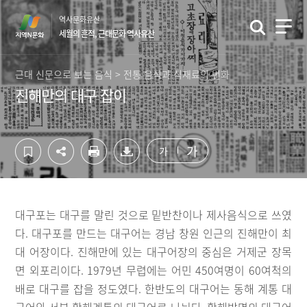
컨
하
역사문화유산
텐
단
세월의 흔적, 근대문화 역사유산
츠
영
영
역
역
바
근대 신문으로 보는 음식 > 전통 음식과 식재료의 변화
바
로
진해만의 대구 잡이
로
가
가
기
기
가
가
대구포는 대구를 말린 것으로 밑반찬이나 제사음식으로 쓰였
다. 대구포를 만드는 대구어는 경남 창원 인근의 진해만이 최
대 어장이다. 진해만에 있는 대구어장의 중심은 거제군 장목
면 외포리이다. 1979년 무렵에는 어민 450여명이 60여척의
배로 대구를 잡을 정도였다. 한반도의 대구어는 동해 계통 대