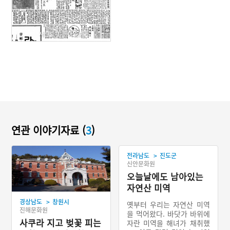
사진출처: 동아일보
연관 이야기자료 (
3
)
>
전라남도
진도군
신안문화원
오늘날에도 남아있는
자연산 미역
>
경상남도
창원시
옛부터 우리는 자연산 미역
진해문화원
을 먹어왔다. 바닷가 바위에
사쿠라 지고 벚꽃 피는
자란 미역을 해녀가 채취했