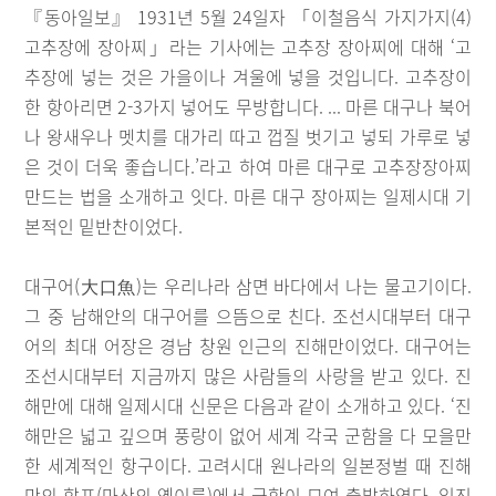
『동아일보』 1931년 5월 24일자 「이철음식 가지가지(4)
고추장에 장아찌」라는 기사에는 고추장 장아찌에 대해 ‘고
추장에 넣는 것은 가을이나 겨울에 넣을 것입니다. 고추장이
한 항아리면 2-3가지 넣어도 무방합니다. ... 마른 대구나 북어
나 왕새우나 멧치를 대가리 따고 껍질 벗기고 넣되 가루로 넣
은 것이 더욱 좋습니다.’라고 하여 마른 대구로 고추장장아찌
만드는 법을 소개하고 잇다. 마른 대구 장아찌는 일제시대 기
본적인 밑반찬이었다.
대구어(大口魚)는 우리나라 삼면 바다에서 나는 물고기이다.
그 중 남해안의 대구어를 으뜸으로 친다. 조선시대부터 대구
어의 최대 어장은 경남 창원 인근의 진해만이었다. 대구어는
조선시대부터 지금까지 많은 사람들의 사랑을 받고 있다. 진
해만에 대해 일제시대 신문은 다음과 같이 소개하고 있다. ‘진
해만은 넓고 깊으며 풍랑이 없어 세계 각국 군함을 다 모을만
한 세계적인 항구이다. 고려시대 원나라의 일본정벌 때 진해
만의 합포(마산의 옛이름)에서 군함이 모여 출발하였다. 임진