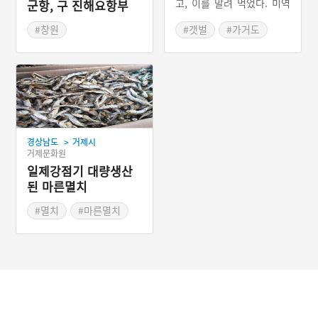
고, 이를 말려 먹었다. 미역
군항, 구 진해요항부
이 자라는 바위를 미역밭이
사령부
라 하여 어민들이 바위를 닦
#창원
#갯벌
#가거도
는 등 관리해왔다. 그러다 1
#경상남도 근대문화유산
#만재도
#미역
950-1960년대에 미역 양식
#전쟁시설
#진도의 조도군도
기술이 보급되면서 1972년
을 기점으로 양식산 미역의
#해조류
생산량이 자연산 미역의 생
산량을 앞지르게 되었다. 1
999년에는 자연산 미역이 1
이라면 양식산 미역은 177
>
경상남도
거제시
의 비율로 양식산 미역이 압
거제문화원
도적인 생산량을 차지하게
일제강점기 대량생산
되었다. 그러나 출산 후 산
후조리용 등으로 자연산은
된 마른멸치
여전히 판매되고 있으며 양
식산 미역보다 비싼 값에 거
#멸치
#마른멸치
래된다. 오늘날 자연산 미역
#통영
으로 유명한 산지는 가거도,
만재도, 진도의 조도군도 등
이다.