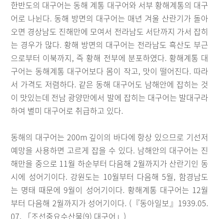
한반도의 대구어는 동해 계통 대구어와 서부 황해계통의 대구
어로 나뉜다. 동해 방면의 대구어는 매년 겨울 산란기가 돌아
오면 경상남도 진해만에 모여서 전라남도 서단까지 가서 잡히
는 경우가 많다. 황해 방면의 대구어는 전라남도 흑산도 부근
으로부터 이북까지, 즉 황해 전부에 분포하였다. 황해계통 대
구어는 동해계통 대구어보다 몸이 작고, 맛이 떨어진다. 따라
서 가격도 저렴하다. 같은 동해 대구어도 남해안에 잡히는 것
이 맛있는데 전남 광양만에서 발에 잡히는 대구어는 발대구라
하여 별미 대구어로 취급하고 있다.
동해의 대구어는 200m 깊이의 바다에 항상 있으므로 기선저
예망을 사용하면 고르게 잡을 수 있다. 남해안의 대구어는 진
해만을 중으로 11월 하순부터 다음해 2월까지가 산란기인 동
시에 성어기이다. 강원도는 10월부터 다음해 5월, 함경남도
는 명태 때문에 9월이 성어기이다. 황해계통 대구어는 12월
부터 다음해 2월까지가 성어기이다. (『동아일보』1939.05.
07. 「조선중요수산물(9) 대구어」)