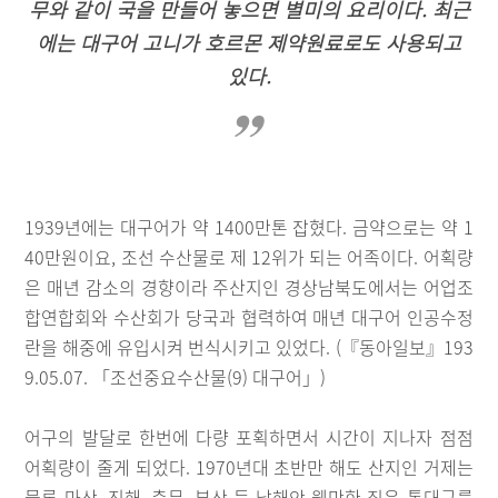
무와 같이 국을 만들어 놓으면 별미의 요리이다. 최근
에는 대구어 고니가 호르몬 제약원료로도 사용되고
있다.
1939년에는 대구어가 약 1400만톤 잡혔다. 금약으로는 약 1
40만원이요, 조선 수산물로 제 12위가 되는 어족이다. 어획량
은 매년 감소의 경향이라 주산지인 경상남북도에서는 어업조
합연합회와 수산회가 당국과 협력하여 매년 대구어 인공수정
란을 해중에 유입시켜 번식시키고 있었다. (『동아일보』193
9.05.07. 「조선중요수산물(9) 대구어」)
어구의 발달로 한번에 다량 포획하면서 시간이 지나자 점점
어획량이 줄게 되었다. 1970년대 초반만 해도 산지인 거제는
물론 마산, 진해, 충무, 부산 등 남해안 웬만한 집은 통대구를