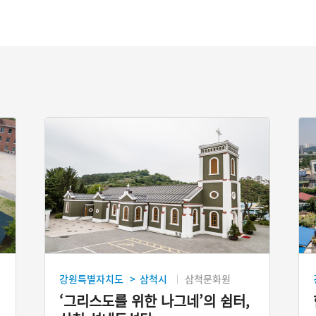
강원특별자치도
삼척시
삼척문화원
>
‘그리스도를 위한 나그네’의 쉼터,