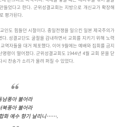
 만들었다고 한다. 군위성결교회는 지방으로 개신교가 확장해
로 평가된다.
비교인도 힘들던 시절이다. 중일전쟁을 일으킨 일본 제국주의가
다. 성결교단도 굴절을 감내하면서 교회를 지키기 위해 노력
회 교역자들을 대거 체포했다. 이어 9월에는 예배와 집회를 금지
해산명령이 떨어졌다. 군위성결교회도 1944년 4월 교회 문을 닫
시 찬송가 소리가 울려 퍼질 수 있었다.
동남풍아 불어라
서북풍아 불어라
합화 예수 향기 날리니…….