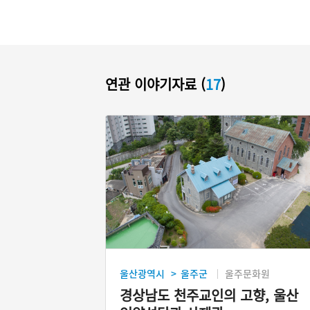
연관 이야기자료 (
17
)
울산광역시
울주군
울주문화원
>
경상남도 천주교인의 고향, 울산