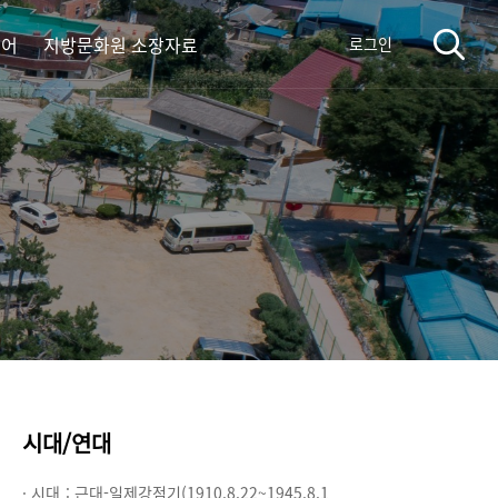
디어
지방문화원 소장자료
로그인
시대/연대
· 시대 :
근대-일제강점기(1910.8.22~1945.8.1