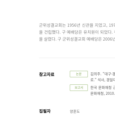
군위성결교회는 1956년 신관을 지었고, 19
을 건립했다. 구 예배당은 유치원이 되었다.
을 살렸다. 구 군위성결교회 예배당은 2006
참고자료
김의주. "대구·
논문
로." 석사, 경일
한국 문화재청 근
보고서
문화재청, 2010.
집필자
양훈도