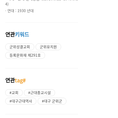
4)
· 연대 :
1930 년대
연관
키워드
군위성결교회
군위유치원
등록문화재 제291호
연관
tag#
#교회
#근대종교시설
#대구근대역사
#대구 군위군