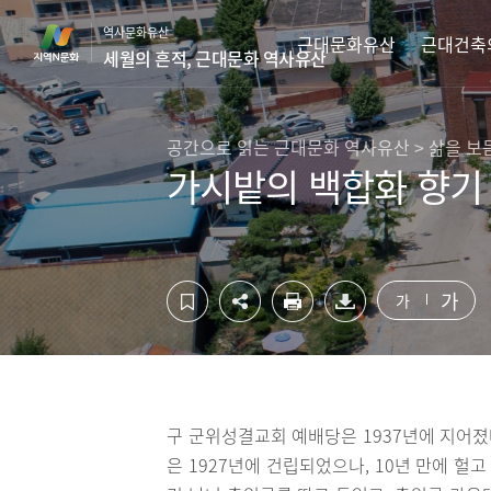
컨
하
역사문화유산
텐
단
근대문화유산
근대건축
세월의 흔적, 근대문화 역사유산
츠
영
영
역
역
바
바
로
공간으로 읽는 근대문화 역사유산 > 삶을 보
로
가
가시밭의 백합화 향기
가
기
기
가
가
구 군위성결교회 예배당은 1937년에 지어졌
은 1927년에 건립되었으나, 10년 만에 헐