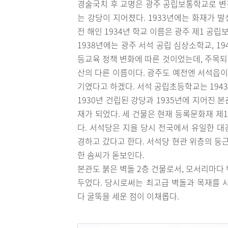
경술국치 후 교명은 광주 공립보통학교로 변경
는 강당이 지어졌다. 1933년에는 화재가 발
전 해인 1934년 학교 이름은 광주 제1 공립
1938년에는 광주 서석 공립 심상소학교, 
등교육 정책 변화에 따른 것이었는데, 주목되
산의 다른 이름이다. 광주도 예전엔 서석읍이
기였다고 하겠다. 서석 공립초등학교는 194
1930년 건립된 강당과 1935년에 지어진 본
재가 되었다. 세 건물은 현재 등록문화재 제
다. 서석당은 지을 당시 전국에서 유일한 
경하고 갔다고 한다. 서석당 현관 위층의 둥
한 솜씨가 돋보인다.
본관도 붉은 벽돌 2층 건물로서, 모서리마다
두었다. 당시로써는 최고급 벽돌과 목재를 
다 굴뚝을 세운 점이 이채롭다.