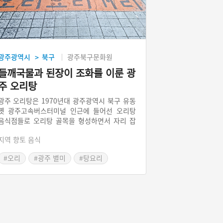
광주광역시
북구
광주북구문화원
>
들깨국물과 된장이 조화를 이룬 광
주 오리탕
광주 오리탕은 1970년대 광주광역시 북구 유동
옛 광주고속버스터미널 인근에 들어선 오리탕
음식점들로 오리탕 골목을 형성하면서 자리 잡
은 광주광역시의 향토음식이다. 광주의 오리탕
지역 향토 음식
은 오리고기를 들깻가루와 된장을 푼 걸쭉한 국
물에 끓인 다음 미나리를 얹어서 초장에 찍어 먹
#오리
#광주 별미
#탕요리
는 것이 특징이다.