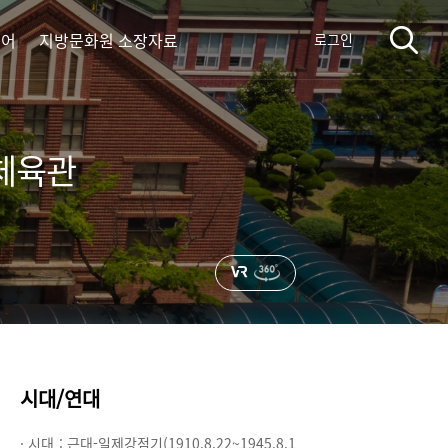
디어
지방문화원 소장자료
로그인
·체육관
시대/연대
· 시대 :
근대-일제강점기(1910.8.22~1945.8.1