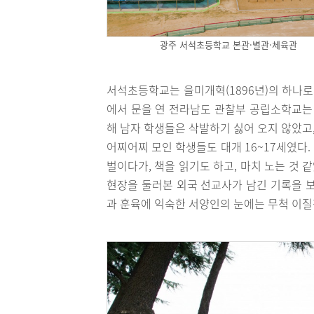
광주 서석초등학교 본관·별관·체육관
서석초등학교는 을미개혁(1896년)의 하나로
에서 문을 연 전라남도 관찰부 공립소학교는 
해 남자 학생들은 삭발하기 싫어 오지 않았고
어찌어찌 모인 학생들도 대개 16~17세였다.
벌이다가, 책을 읽기도 하고, 마치 노는 것 
현장을 둘러본 외국 선교사가 남긴 기록을 보
과 훈육에 익숙한 서양인의 눈에는 무척 이질