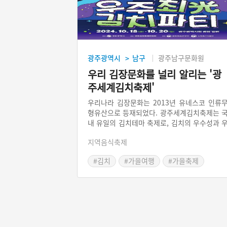
광주광역시
남구
광주남구문화원
>
우리 김장문화를 널리 알리는 '광
주세계김치축제'
우리나라 김장문화는 2013년 유네스코 인류
형유산으로 등재되었다. 광주세계김치축제는 
내 유일의 김치테마 축제로, 김치의 우수성과 
리나라의 다양한 김치를 세계에 널리 알리는 
지역음식축제
사이다. 광주세계김치축제는 김치와 관련된 
종 경연대회와 문화행사로 이루어져 있다. 그
#김치
#가을여행
#가을축제
고 시중가보다 저렴한 가격에 김치와 김치 재
등을 살 수 있으며 각종 먹을거리도 맛볼 수 
다.