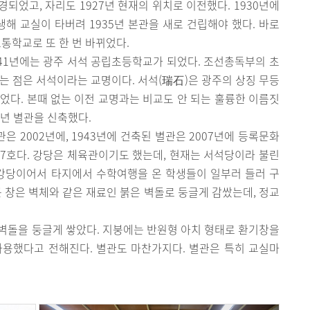
되었고, 자리도 1927년 현재의 위치로 이전했다. 1930년에
생해 교실이 타버려 1935년 본관을 새로 건립해야 했다. 바로
보통학교로 또 한 번 바뀌었다.
1941년에는 광주 서석 공립초등학교가 되었다. 조선총독부의 초
는 점은 서석이라는 교명이다. 서석(瑞石)은 광주의 상징 무등
었다. 본때 없는 이전 교명과는 비교도 안 되는 훌륭한 이름짓
3년 별관을 신축했다.
관은 2002년에, 1943년에 건축된 별관은 2007년에 등록문화
17호다. 강당은 체육관이기도 했는데, 현재는 서석당이라 불린
대강당이어서 타지에서 수학여행을 온 학생들이 일부러 들러 구
근 창은 벽체와 같은 재료인 붉은 벽돌로 둥글게 감쌌는데, 정교
 벽돌을 둥글게 쌓았다. 지붕에는 반원형 아치 형태로 환기창을
사용했다고 전해진다. 별관도 마찬가지다. 별관은 특히 교실마