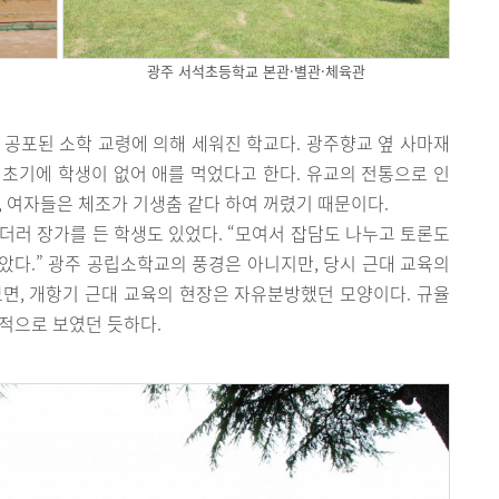
광주 서석초등학교 본관·별관·체육관
 공포된 소학 교령에 의해 세워진 학교다. 광주향교 옆 사마재
초기에 학생이 없어 애를 먹었다고 한다. 유교의 전통으로 인
, 여자들은 체조가 기생춤 같다 하여 꺼렸기 때문이다.
 더러 장가를 든 학생도 있었다. “모여서 잡담도 나누고 토론도
같았다.” 광주 공립소학교의 풍경은 아니지만, 당시 근대 교육의
면, 개항기 근대 교육의 현장은 자유분방했던 모양이다. 규율
적으로 보였던 듯하다.