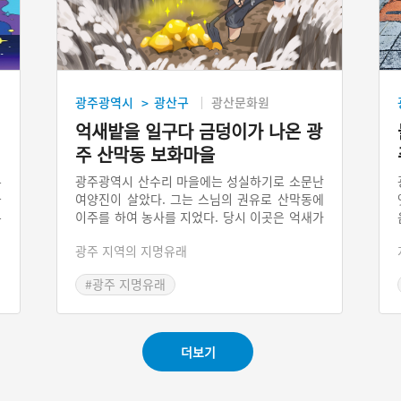
광주광역시
광산구
광산문화원
>
억새밭을 일구다 금덩이가 나온 광
주 산막동 보화마을
무
광주광역시 산수리 마을에는 성실하기로 소문난
국
여양진이 살았다. 그는 스님의 권유로 산막동에
우
이주를 하여 농사를 지었다. 당시 이곳은 억새가
행
많아 그것을 일일이 베어내고 밭을 일구는 게 쉽
광주 지역의 지명유래
각
지 않았다. 그렇게 밭을 일구던 그는 어느 날 땅
리
에서 금덩이를 파냈다. 여양진은 금덩이가 스님
#광주 지명유래
료
의 덕으로 얻은 것이나 부처님 것으로 생각하고
있
그것을 전해줄 절을 찾아 떠났다. 이후 여양진이
가꿔놓은 밭에는 여러 사람들이 이주해 살았고,
주변 마을에서는 금은보화를 얻은 곳이라 해서
더보기
보화촌(寶貨村)이라 불렀다.