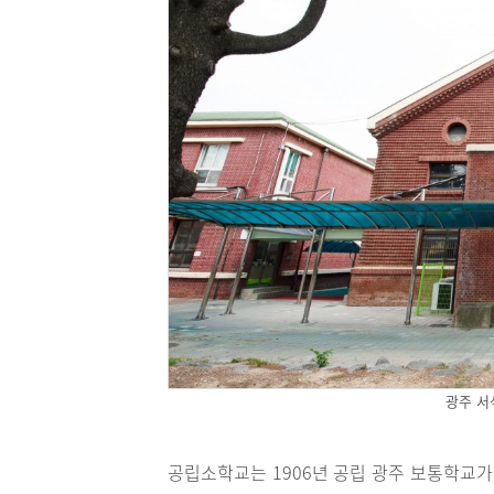
광주 서
공립소학교는 1906년 공립 광주 보통학교가