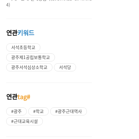
4)
연관
키워드
서석초등학교
광주제1공립보통학교
광주서석심상소학교
서석당
연관
tag#
#광주
#학교
#광주근대역사
#근대교육시설