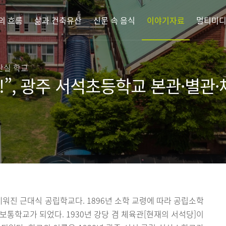
의 흐름
삶과 건축유산
신문 속 음식
이야기자료
멀티미
산실 학교
”, 광주 서석초등학교 본관·별관
진 근대식 공립학교다. 1896년 소학 교령에 따라 공립소학
보통학교가 되었다. 1930년 강당 겸 체육관[현재의 서석당]이