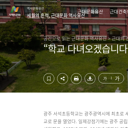
컨
하
역사문화유산
텐
단
근대문화유산
근대건축
세월의 흔적, 근대문화 역사유산
츠
영
영
역
역
바
바
로
공간으로 읽는 근대문화 역사유산 > 근대의 
로
가
“학교 다녀오겠습니다!
가
기
기
가
가
광주 서석초등학교는 광주광역시에 최초로 세워
교로 문을 열었다. 일제강점기에는 광주 공립