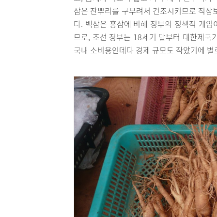
삼은 잔뿌리를 구부려서 건조시키므로 직삼보
다. 백삼은 홍삼에 비해 정부의 정책적 개입
므로, 조선 정부는 18세기 말부터 대한제국
국내 소비용인데다 경제 규모도 작았기에 별