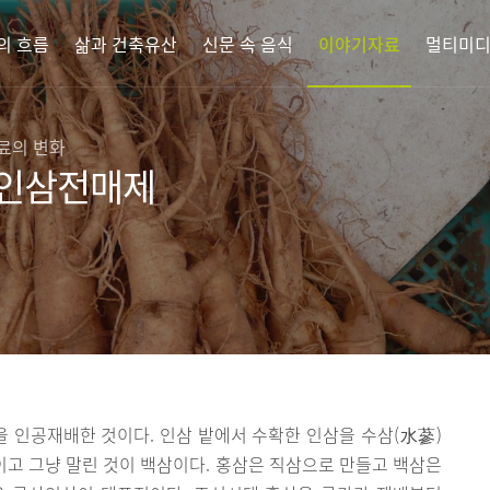
의 흐름
삶과 건축유산
신문 속 음식
이야기자료
멀티미
재료의 변화
 인삼전매제
 인공재배한 것이다. 인삼 밭에서 수확한 인삼을 수삼(水蔘)
삼이고 그냥 말린 것이 백삼이다. 홍삼은 직삼으로 만들고 백삼은