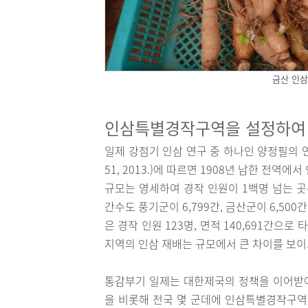
금산 인삼
인삼특별경작구역을 설정하여
일제 강점기 인삼 연구 중 하나인 양정필의
51, 2013.)에 따르면 1908년 남한 전
규모는 영세하여 경작 인원이 1백명 넘는 곳은
간수도 풍기군이 6,799간, 금산군이 6,50
은 경작 인원 123명, 면적 140,691간으
지역의 인삼 재배는 규모에서 큰 차이를 보이
통감부기 일제는 대한제국의 정책을 이어받
을 비롯해 전국 몇 군데에 인삼특별경작구역