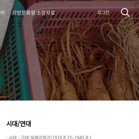
디어
지방문화원 소장자료
로그인
시대/연대
· 시대 :
근대-일제강점기(1910.8.22~1945.8.1