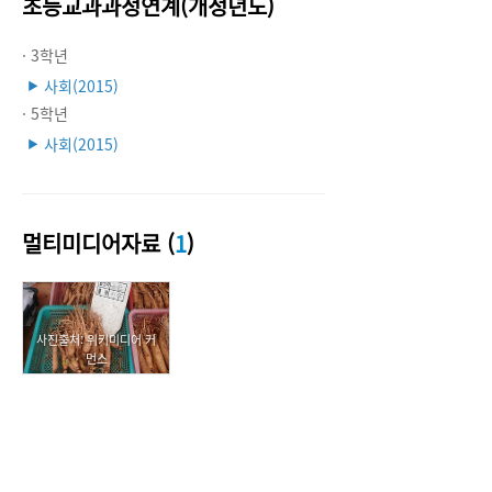
초등교과과정연계(개정년도)
· 3학년
사회(2015)
▶
· 5학년
사회(2015)
▶
멀티미디어자료 (
1
)
사진출처: 위키미디어 커
먼스