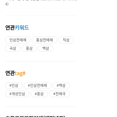
4)
연관
키워드
인삼전매제
홍삼전매제
직삼
곡삼
홍삼
백삼
연관
tag#
#인삼
#인삼전매제
#백삼
#개성인삼
#홍삼
#전매국