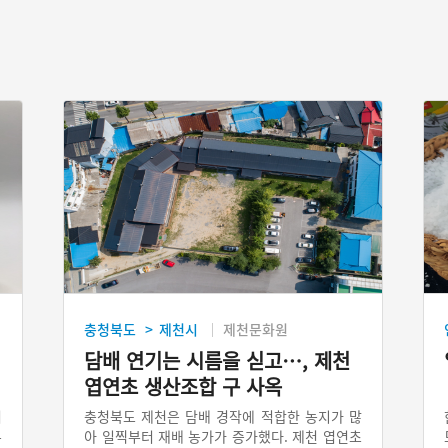
충청북도
제천시
제천문화원
>
담배 연기는 시름을 싣고…, 제천
엽연초 생산조합 구 사옥
며
충청북도 제천은 담배 경작에 적합한 농지가 많
우
아 일찍부터 재배 농가가 증가했다. 제천 엽연초