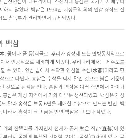
은 금산인삼이 대표적이다. 조선시대 홍삼은 국가가 재배부터
하지 않았다. 백삼은 1934년 지정구역 외의 인삼 경작도 전
·배급도 총독부가 관리하면서 규제되었다.
과 백삼
: 꽃이나 풀 등)식물로, 뿌리가 강장제 또는 만병통치약으로
많아서 인공적으로 재배하게 되었다. 우리나라에서는 제주도를
할 수 있다. 인삼 밭에서 수확한 인삼을 수삼(水蔘)이라고 한
백삼으로 나뉜다. 홍삼은 수삼을 쪄서 말린 것으로 붉은 기운이
말린 것으로 흰색을 띤다. 홍삼과 백삼은 여러 측면에서 차이가
. 홍삼은 개성 지역에서 거의 대부분 생산되었고, 백삼은 개성
도 달라 홍삼은 보통 6년을 재배한 수삼으로 만드는 반면, 백
. 따라서 홍삼이 크고 굵은 반면 백삼은 그 보다 작았다.
두 개의 잔뿌리를 가지면서 전체가 곧게 뻗은 직삼(直蔘)이 있
 구부러져 몸체에 부착된 것처럼 보이는 곡삼(曲蔘)이 있다. 곡