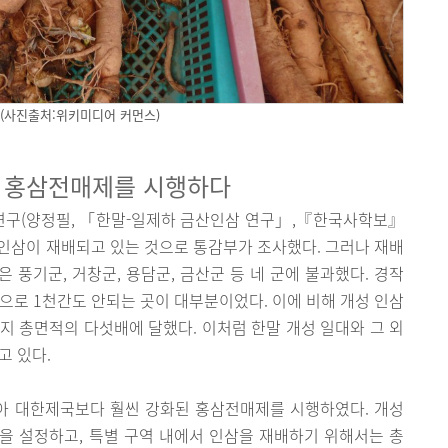
(사진출처:위키미디어 커먼스)
 홍삼전매제를 시행하다
 연구(양정필, 「한말-일제하 금산인삼 연구」,『한국사학보』
역에서 인삼이 재배되고 있는 것으로 통감부가 조사했다. 그러나 재배
 풍기군, 거창군, 용담군, 금산군 등 네 군에 불과했다. 경작
0간으로 1천간도 안되는 곳이 대부분이었다. 이에 비해 개성 인삼
로 타지 총면적의 다섯배에 달했다. 이처럼 한말 개성 일대와 그 외
고 있다.
아 대한제국보다 훨씬 강화된 홍삼전매제를 시행하였다. 개성
을 설정하고, 특별 구역 내에서 인삼을 재배하기 위해서는 총