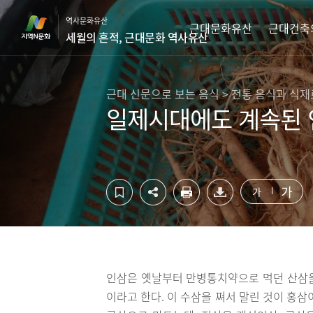
컨
하
역사문화유산
텐
단
근대문화유산
근대건축
세월의 흔적, 근대문화 역사유산
츠
영
영
역
역
바
바
로
근대 신문으로 보는 음식 > 전통 음식과 식
로
가
일제시대에도 계속된
가
기
기
가
가
인삼은 옛날부터 만병통치약으로 먹던 산삼을
이라고 한다. 이 수삼을 쪄서 말린 것이 홍