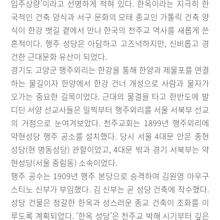
입주상량’이라고 선명하게 적혀 있다. 한옥이라는 지극히 한
국적인 건축 양식과 서구 문화의 모태 종교인 가톨릭 건축 양
식이 한강 뱃길 곁에서 만나 한국의 천주교 역사를 새롭게 쓴
흔적이다. 행주 성당은 아담하고 고즈넉하지만, 신비롭고 경
건한 근대문화 유산이 되었다.
경기도 고양군 행주외리는 한강을 통해 한양과 제물포를 연결
하는 물길이자 한양에서 한강 건너 개성으로 사람과 물자가
오가는 중요한 길목이었다. 근대의 물결을 타고 한반도에 발
디딘 서양 선교사들은 일찍부터 행주외리를 서울 서북부 선교
의 거점으로 눈여겨보았다. 천주교회는 1899년 행주외리에
약현성당 행주 공소를 설치했다. 당시 서울 4대문 안은 종현
성당(현 명동성당) 관할이었고, 4대문 밖과 경기 서북부는 약
현성당(서울 중림동) 소속이었다.
행주 공수는 1909년 행주 본당으로 승격하여 김원영 아우구
스티노 신부가 부임했다. 김 신부는 곧 성당 건축에 착수했다.
성당 건물은 정갈한 한옥과 성스러운 종교 건축이 조화를 이
루도록 계획되었다. ‘한옥 성당’은 천주교 박해 시기부터 깊은