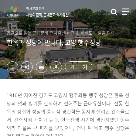
컨
하
역사문화유산
텐
단
세월의 흔적, 근대문화 역사유산
츠
영
영
역
역
바
공간으로 읽는 근대문화 역사유산 > 근대, 한반도에 발을 딛다
바
로
한옥과 성당이 만나다, 고양 행주성당
로
가
가
기
기
가
가
1910년 지어진 경기도 고양시 행주외동 행주 성당은 한옥 성
당의 멋과 향기를 간직하여 전해주는 근대유산이다. 전통 한
옥의 정취와 성당의 종교적 경건함을 동시에 살려낸 건축물로
서, 건축사적 가치가 높다. 한국전쟁 시기에 격전지였던 행주
외리 마을은 큰 피해를 보았으나, 언덕 위 목조 행주 성당은