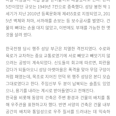
5칸이었던 규모는 1949년 7칸으로 증축했다. 성당 봉헌 딱 1
세기가 지난 2010년 등록문화재 제455호로 지정되었고, 201
5년 벽체와 처마, 서까래를 손보는 등 보수공사를 벌였다. 건
물의 뼈대는 손을 대지 않았고, 이번에도 부재를 가능한 한 옛
것을 살려 썼다.
한국전쟁 당시 행주 성당 부근은 치열한 격전지였다. 수로와
육로가 교차하는 중요 교통로였기에 서로 빼앗고 빼앗기지 않
으려는 공방이 계속되었다. 신도들의 회고에 따르면, 피란을
갔다가 되돌아오니 성당 아랫마을은 폭격을 맞아 무덤 구덩이
처럼 패였는데, 목조로 지어진 언덕 위 행주 성당은 본디 모습
그대로였다고 한다. 주임신부 두 분이 납북되는 슬픔도 있었
으나, 용기를 내라는 계시로 받아들였다고 전해진다.
한국을 비롯해 동양의 건축은 주변 환경과 건물의 배치를 통
해 우주관을 표현하고자 했다. 반면 서양의 건축은 건물 내부
공간의 배치와 통일성으로 우주 질서를 드러내는 데 익숙하