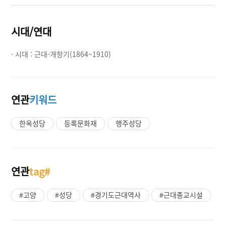
시대/연대
· 시대 :
근대-개항기(1864~1910)
연관
키워드
한옥성당
등록문화재
행주성당
연관
tag#
#고양
#성당
#경기도근대역사
#근대종교시설