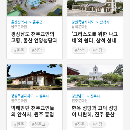
>
>
울산광역시
울주군
강원특별자치도
삼척시
울주문화원
삼척문화원
경상남도 천주교인의
‘그리스도를 위한 나그
고향, 울산 언양성당과
네’의 쉼터, 삼척 성내
사제관
동성당
#울주
#성당
#삼척
#성당
#울산근대역사
#근대종교시설
#근대종교시설
#강원도 근대문화유산
>
>
강원특별자치도
원주시
경상남도
진주시
원주문화원
진주문화원
박해받던 천주교인들
한옥 성당과 고딕 성당
의 안식처, 원주 흥업
이 나란히, 진주 문산
성당 대안리 공소
성당
#원주
#천주교
#진주
#성당