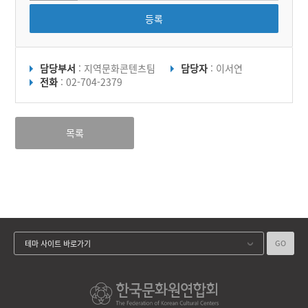
등록
담당부서
: 지역문화콘텐츠팀
담당자
: 이서연
전화
: 02-704-2379
목록
GO
테마 사이트 바로가기