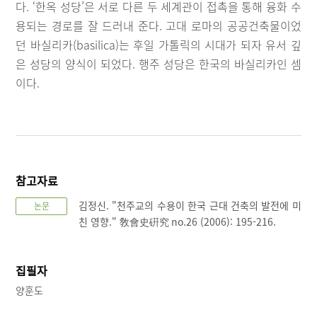
다. ‘한옥 성당’은 서로 다른 두 세계관이 접촉을 통해 융화 수
용되는 경로를 잘 드러내 준다. 고대 로마의 공공건축물이었
던 바실리카(basilica)는 후일 가톨릭의 시대가 되자 유서 깊
은 성당의 양식이 되었다. 행주 성당은 한국의 바실리카인 셈
이다.
참고자료
김정신. "천주교의 수용이 한국 근대 건축의 발전에 미
논문
친 영향." 敎會史硏究 no.26 (2006): 195-216.
집필자
양훈도