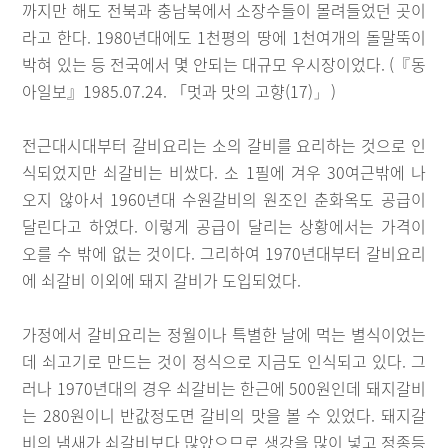
까지만 해도 전북과 충남북에서 소장수들이 몰려들었던 곳이
라고 한다. 1980년대에도 1천평의 땅에 1천여개의 돌말뚝이
박혀 있는 등 전국에서 몇 안되는 대규모 우시장이었다. (『동
아일보』1985.07.24. 「멋과 맛의 고향(17)
)
」
전근대시대부터 갈비요리는 소의 갈비를 요리하는 것으로 인
식되었지만 쇠갈비는 비쌌다. 소 1필에 겨우 30여근밖에 나
오지 않아서 1960년대 수원갈비의 원조인 춘화옥도 공급이
달린다고 하였다. 이렇게 공급이 달리는 상황에서는 가격이
오를 수 밖에 없는 것이다. 그리하여 1970년대부터 갈비요리
에 쇠갈비 이외에 돼지 갈비가 도입되었다.
가정에서 갈비요리는 정월이나 특별한 날에 먹는 별식이었는
데 쇠고기로 만드는 것이 정식으로 지금도 인식되고 있다. 그
러나 1970년대의 경우 쇠갈비는 한근에 500원인데 돼지갈비
는 280원이니 반값정도면 갈비의 맛을 볼 수 있었다. 돼지갈
비의 냄새가 쇠갈비보다 많았으므로 생강을 많이 넣고 정종등