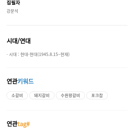
집필자
강문석
시대/연대
· 시대 :
현대-현대(1945.8.15~현재)
연관
키워드
소갈비
돼지갈비
수원왕갈비
포크찹
연관
tag#