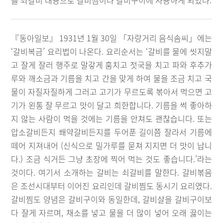
를 쇠갈비 대용으로 갈비찜이나 갈비구이에 사용하게 되었다.
『동아일보』 1931년 1월 30일 「자랑거리 음식솜씨」에는
‘갈비복금’ 요리법이 나온다. 요리순서는 ‘갈비를 물에 씻지말
고 잘게 잘러 행주로 말갛게 훔치고 젓국을 치고 파와 후추가
루와 깨소금과 기름을 치고 간을 맞게 하여 물을 조금 치고 국
물이 자질자질하게 그러고 고기가 무르도록 볶아서 먹으면 고
기가 왼통 잘 무르고 맛이 달고 희한합니다. 기름을 썩 좋아하
지 않는 사람이 먹을 것에는 기름을 안쳐도 괜찮습니다. 또는
압소갈비든지 쐐약갈비든지를 두어푼 길이쯤 잘라서 기름에
떼어 지져내어 (신식으로 밀가루를 묻쳐 지지면 더 맛이 납니
다.) 조금 식거든 그냥 초장에 찍어 먹는 것도 좋습니다.’라는
것이다. 여기서 소개하는 갈비는 쇠갈비를 말한다. 갈비볶음
은 조선시대부터 이어진 요리인데 갈비찜도 동시기 요리였다.
갈비찜도 양념은 갈비구이와 동일한데, 갈비살을 갈비구이보
다 잘게 자르며, 채소를 넣고 물을 더 많이 넣어 오래 끓이는