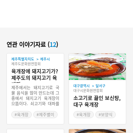
연관 이야기자료 (
12
)
>
제주특별자치도
제주시
제주도문화원연합회
육개장에 돼지고기가?
제주도의 돼지고기 육
개장
>
대구광역시
달서구
제주에서는 돼지고기로 국
대구시문화원연합회
물 음식을 많이 만드는데 그
소고기로 끓인 보신탕,
중에서 돼지고기 육개장이
으뜸이다. 쇠고기와 대파를
대구 육개장
주재료로 하여 만드는 다른
지방의 육개장과는 달리 제
#육개장
#제주별미
#육개장
#보양식
주도의 육개장은 돼지고기
#제주가볼만한곳
#보신탕
#탕요리
와 고사리를 주재료로 하여
#대구별미
만든다. 고사리 육개장 또는