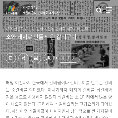
컨
하
역사문화유산
텐
단
세월의 흔적, 근대문화 역사유산
츠
영
영
역
역
바
근대 신문으로 보는 음식 > 전통 음식과 식재료의 변화
바
로
소와 돼지로 만들게 된 갈비구이
로
가
가
기
기
가
가
해방 이전까지 한국에서 갈비찜이나 갈비구이를 만드는 갈비
는 소갈비를 의미했다. 이시기까지 돼지의 갈비를 쇠갈비와
같은 용도로 사용하지 않았다.쇠갈비는 소 1마리에서 많은 양
이 나오지 않는다. 그리하여 쇠갈비요리는 고급요리가 되어갔
다. 해방이후 쇠갈비값이 비싸지면서 상대적으로 싼 돼지갈비