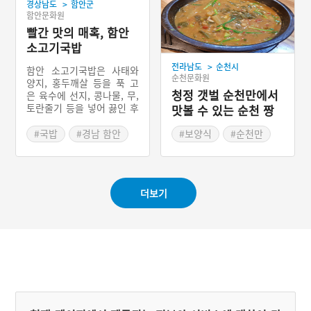
>
경상남도
함안군
돼지고기 육개장이라고도
함안문화원
불린다.
빨간 맛의 매혹, 함안
소고기국밥
>
전라남도
순천시
함안 소고기국밥은 사태와
순천문화원
양지, 홍두깨살 등을 푹 고
청정 갯벌 순천만에서
은 육수에 선지, 콩나물, 무,
토란줄기 등을 넣어 끓인 후
맛볼 수 있는 순천 짱
매운 양념을 해서 국밥으로
뚱어탕
말아내는 경상남도 함안군
#국밥
#경남 함안
#보양식
#순천만
의 향토음식이다. 지금은 경
#경상남도 별미
#전라남도 별미
상남도 함안군 함안면 북촌
#순천 가볼만한곳
2길 일대 함안장터 안에 한
우국밥촌이 형성되어 있는
#순천 향토음식
더보기
데, 대구식당과 한성식당의
소고기국밥이 유명하다.