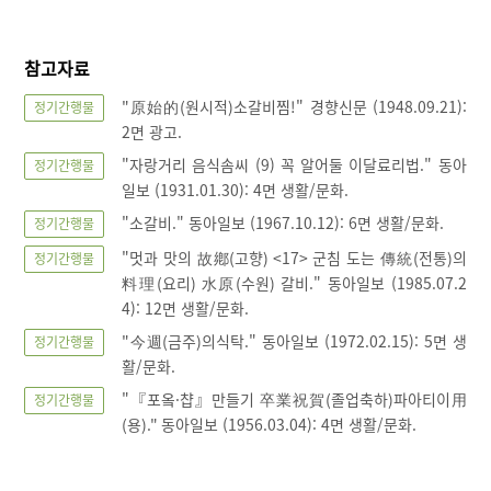
참고자료
"原始的(원시적)소갈비찜!" 경향신문 (1948.09.21):
정기간행물
2면 광고.
"자랑거리 음식솜씨 (9) 꼭 알어둘 이달료리법." 동아
정기간행물
일보 (1931.01.30): 4면 생활/문화.
"소갈비." 동아일보 (1967.10.12): 6면 생활/문화.
정기간행물
"멋과 맛의 故鄕(고향) <17> 군침 도는 傳統(전통)의
정기간행물
料理(요리) 水原(수원) 갈비." 동아일보 (1985.07.2
4): 12면 생활/문화.
"今週(금주)의식탁." 동아일보 (1972.02.15): 5면 생
정기간행물
활/문화.
"『포옼·챱』만들기 卒業祝賀(졸업축하)파아티이用
정기간행물
(용)." 동아일보 (1956.03.04): 4면 생활/문화.