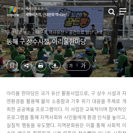
컨
하
역사문화유산
텐
단
세월의 흔적, 근대문화 역사유산
츠
영
영
역
역
바
공간으로 읽는 근대문화 역사유산 > 공간으로 읽는 근대
바
로
동해 구 상수시절, 아리울한마당
로
가
가
기
기
가
가
아리울 한마당은 국가 유산 활용사업으로, 구 상수 시설과 자
연환경을 활용해 물의 소중함과 기후 위기 대응을 주제로 개
최한 공공예술 프로그램이다. 이 사업은 교육적이며 참여적인
프로그램을 통해 지역사회와 시민들에게 환경 인식을 높이고,
실질적 행동을 유도했다. 지역문화원은 이를 통해 사회적 이