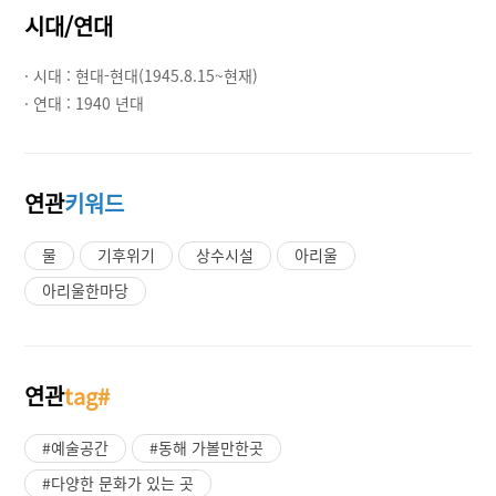
시대/연대
· 시대 :
현대-현대(1945.8.15~현재)
· 연대 :
1940 년대
연관
키워드
물
기후위기
상수시설
아리울
아리울한마당
연관
tag#
#예술공간
#동해 가볼만한곳
#다양한 문화가 있는 곳