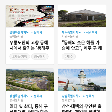
>
>
강원특별자치도
동해시
제주특별자치도
서귀포시
동해문화원
서귀포문화원
무릉도원의 고향 동해
“동해의 솟은 해를 가
시에서 즐기는 ‘동해무
슴에 안고”, 제주 구 해
릉제’
병훈련시설
#가을여행
#동해시
#제주
#가을축제
#제주도근대역사
#강원도 축제
#전쟁시설
>
>
강원특별자치도
동해시
강원특별자치도
동해시
동해문화원
동해문화원
일터 옆 삶터, 동해 구
삼척·태백의 무연탄 출
삼척개발 사택과 합숙
하하던 제일의 무역항,