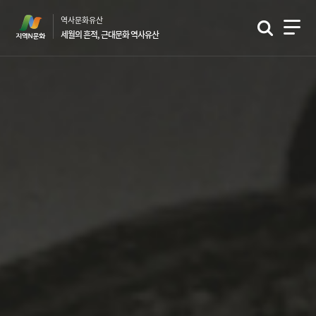
본
역사문화유산
문
세월의 흔적, 근대문화 역사유산
바
로
가
기