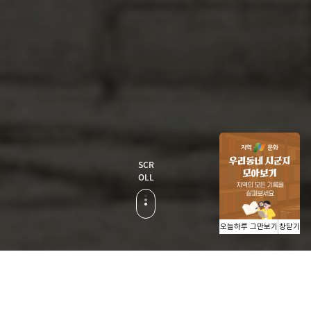
SCR
OLL
오늘하루 그만보기
창닫기