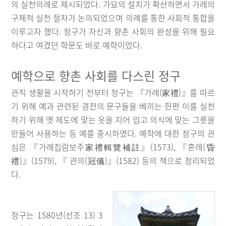
의 실천의례로 제시되었다. 가묘의 설치가 확산하면서 가례의
구체적 실천 절차가 논의되었으며 의례를 통한 사회적 통합을
이루고자 했다. 정구가 자신과 향촌 사회의 완성을 위해 필요
하다고 여겼던 학문도 바로 예학이었다.
예학으로 향촌 사회를 다스린 정구
관직 생활을 시작하기 전부터 정구는 『가례(家禮)』를 따르
기 위해 예과 관련된 경전의 문구들을 베끼는 한편 이를 실천
하기 위해 옛 제도에 맞는 옷을 지어 입고 의식에 맞는 그릇을
만들어 사용하는 등 예를 중시하였다. 예학에 대한 정구의 관
심은 『가례집람보주家禮輯覽補註』(1573), 『혼례(昏
禮)』(1579), 『 관의(冠儀)』(1582) 등의 책으로 정리되었
다.
정구는 1580년(선조 13) 3