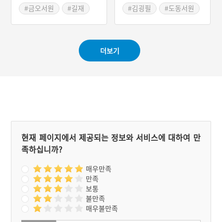
교에서 소학의 의미를 상징
가지 도리와 인간 행동의 규
삶의 목표로 삼았다. 학문에
#금오서원
#길재
#김굉필
#도동서원
하는 인물이기도 하다.
범, 실천 방법을 가정과 일
뜻을 두었다면 『소학』부
상에서 어떻게 행해야 하는
터 시작해야 한다는 확신으
지 구체적이고 실천 가능한
로 후학을 가르칠 때도 『소
규범들을 가르치는 책이다.
학』을 먼저 하고 『대학』
더보기
효에 관한 내용이 반 이상을
을 가르쳤다. 영남지역에서
차지하고 있어 가족관계의
김굉필의 가르침은 제자인
윤리를 강조하는 듯하지만,
정붕을 이어 박영에게 전해
궁극적으로는 글을 배우기
졌다.
전에 먼저 인간이 되는 법을
가르치고 있었다. 『소학』
을 강조한 길재의 교육철학
은 가르침에서 끝나지 않았
고 직접 효의 실천을 보여
충의 실천과 함께 후대에 큰
현재 페이지에서 제공되는 정보와 서비스에 대하여 만
본이 되었다.
족하십니까?
매우만족
만족
보통
불만족
매우불만족