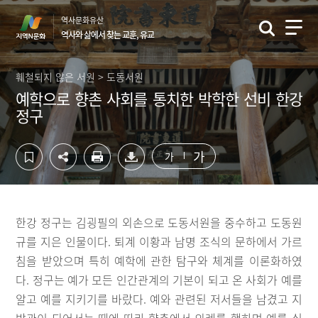
컨
하
역사문화유산
텐
단
역사와 삶에서 찾는 교훈, 유교
츠
영
영
역
역
바
훼철되지 않은 서원 > 도동서원
바
로
예학으로 향촌 사회를 통치한 박학한 선비 한강
로
가
정구
가
기
기
가
가
한강 정구는 김굉필의 외손으로 도동서원을 중수하고 도동원
규를 지은 인물이다. 퇴계 이황과 남명 조식의 문하에서 가르
침을 받았으며 특히 예학에 관한 탐구와 체계를 이론화하였
다. 정구는 예가 모든 인간관계의 기본이 되고 온 사회가 예를
알고 예를 지키기를 바랐다. 예와 관련된 저서들을 남겼고 지