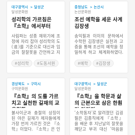
>
>
대구광역시
달성군
충청남도
논산시
달성문화원
논산문화원
성리학의 가르침은
조선 예학을 세운 사계
『소학』에서부터
김장생
사림파는 성종 재위기에 조
송익필과 이이의 문하에서
정에 자리 잡아 성리학의 도
수학한 김장생은 실천과 고
(道)를 기준으로 대신과 임
증을 통해 조선의 예학을 정
금의 잘잘못을 간언하고 지
밀하게 하고 체계화하였다.
적하였다. 사화가 일어날 때
왜란과 호란, 인조반정과 이
마다 ‘소학의 무리’가 화를
괄의 난 등 안팎으로 혼란한
#성리학
#도동서원
#예학
#김장생
당했다 하여 『소학』이 경
시기를 살았던 김장생은
#돈암서원
시되거나 묻혔지만, 후대의
“예는 하늘의 이치를 성문
사림들에 의해 그 중요함이
화한 규범이요, 인간이 따라
>
>
경상북도
구미시
대구광역시
달성군
다시 드러났다. 『소학』을
야 할 규칙”이라는 주자의
구미문화원
달성문화원
배우지 않아 사회가 문란해
가르침을 더욱 강조하며 의
졌다고 여겼기 때문이다.
『소학』의 도를 가르
리와 명분이 있는 성리학적
『소학』을 학문과 삶
『소학』은 『대학』을 공
예법으로 조선 왕실의 왕통
치고 실천한 길재의 교
의 근본으로 삼은 한훤
부하기 전에 꼭 봐야 하는
과 유교 사회의 질서를 바로
육철학
당 김굉필
유학의 기본서였고 인간의
세우고자 하였다.
불사이군과 충절의 상징이
‘소학동자’로 알려졌던 김굉
도리를 깨닫고 실천하기 위
된 야은 길재가 제자들에게
필은 김종직에게 『소학』
한 지침서였다. 동방 오현으
가장 먼저 가르친 것은 『소
을 배운 후 지난날의 잘못을
로 조선 도통을 계승하고 있
학』이었다. 『소학』은 인
깨닫고 부귀 대신 ‘마음을
는 ‘소학동자’ 김굉필은 유
간이 마땅히 지켜야 할 다섯
다해 자식 노릇’ 하는 것을