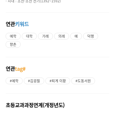
· 시대 :
조선-조선 전기(1392~1592)
연관
키워드
예학
대학
가례
의례
예
덕행
향촌
연관
tag#
#예학
#김굉필
#퇴계 이황
#도동서원
초등교과과정연계(개정년도)