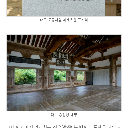
대구 도동서원 세계유산 표지석
대구 중정당 내부
『대학』에서 가르치는 진유(眞儒)는 박학과 독행을 하되 의