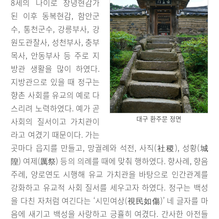
8세의 나이로 창녕현감가
된 이후 동복현감, 함안군
수, 통천군수, 강릉부사, 강
원도관찰사, 성천부사, 충부
목사, 안동부사 등 주로 지
방관 생활을 많이 하였다.
지방관으로 있을 때 정구는
향촌 사회를 유교의 예로 다
스리려 노력하였다. 예가 곧
대구 환주문 정면
사회의 질서이고 가치관이
라고 여겼기 때문이다. 가는
곳마다 읍지를 만들고, 망궐례와 석전, 사직(社稷), 성황(城
隍) 여제(厲祭) 등의 의례를 때에 맞춰 행하였다. 향사례, 향음
주례, 양로연도 시행해 유교 가치관을 바탕으로 인간관계를
강화하고 유교적 사회 질서를 세우고자 하였다. 정구는 백성
을 다친 자처럼 여긴다는 ‘시민여상(視民如傷)’ 네 글자를 마
음에 새기고 백성을 사랑하고 긍휼히 여겼다. 간사한 아전들