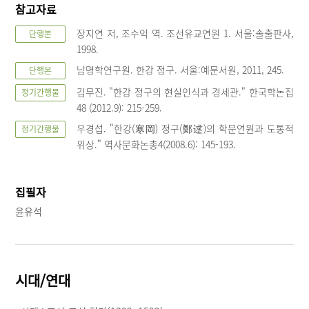
참고자료
장지연 저, 조수익 역. 조선유교연원 1. 서울:솔출판사,
단행본
1998.
남명학연구원. 한강 정구. 서울:예문서원, 2011, 245.
단행본
김무진. "한강 정구의 현실인식과 경세관." 한국학논집
정기간행물
48 (2012.9): 215-259.
우경섭. "한강(寒岡) 정구(鄭逑)의 학문연원과 도통적
정기간행물
위상." 역사문화논총4(2008.6): 145-193.
집필자
윤유석
시대/연대