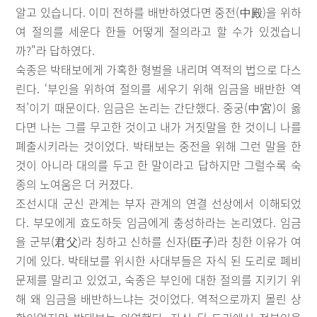
알고 있습니다. 이미 전하를 배반하였다면 중전(中殿)을 위하
여 절의를 세운다 한들 어떻게 절의라고 할 수가 있겠습니
까?"라 답하였다.
숙종은 박태보에게 가혹한 형벌을 내리며 역적의 법으로 다스
린다. ‘부인을 위하여 절의를 세우기 위해 임금을 배반한 역
적’이기 때문이다. 임금은 논리는 간단했다. 중궁(中宮)이 옳
다면 나는 그를 무고한 것이고 내가 거짓말을 한 것이니 나를
폐출시키라는 것이었다. 박태보는 중전을 위해 그런 말을 한
것이 아니라 대의를 두고 한 말이라고 답하지만 그럴수록 숙
종의 노여움은 더 커졌다.
조선시대 군신 관계는 부자 관계의 연결 선상에서 이해되었
다. 부모에게 효도하듯 임금에게 충성하라는 논리였다. 임금
을 군부(君父)라 칭하고 신하를 신자(臣子)라 칭한 이유가 여
기에 있다. 박태보를 위시한 사대부들은 자식 된 도리로 폐비
문제를 말리고 있었고, 숙종은 부인에 대한 절의를 지키기 위
해 왜 임금을 배반하느냐는 것이었다. 역적으로까지 몰린 상