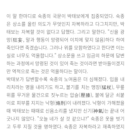
이 말 한마디로 숙종의 국문이 박태보에게 집중되었다. 숙종
은 상소를 올린 의도가 무엇인지 자복하라고 다그치지만, 박
태보는 자복할 것이 없다고 답했다. 그리고 말한다. "신을 광
망(狂妄, 말과 행동이 망령되어 이치에 맞지 않음)하다 하여
죽인다면 죽겠습니다. 그러나 위를 모함하였다고 한다면 이는
실로 너무도 억울합니다." 상소문을 쓰고 임금의 하문에 답변
하는 과정에서 망령된 것이 있어 죽는 것이라면 받아들이겠지
만 역적으로 죽는 것은 억울하다는 말이다.
박태보가 답변할수록 숙종의 노여움은 더 심해졌다. 입을 내
리치라는 명을 내리기도 하고, 볼기를 치는 맹장(猛杖), 무릎
위를 무거운 물건으로 짓누르는 압슬(壓膝), 불에 달군 쇠붙
이로 피부를 지지는 낙형(烙刑)이 내려졌다. 낙형이 가해졌을
때 박태보는 때때로 신음소리를 냈지만 신기(神氣)는 끝내 어
긋나지 않았다. "오늘 네가 살 것 같으냐?" 숙종은 옷을 벗기
고 두루 지질 것을 명하였다. 숙종은 자복하라고 재촉하였지