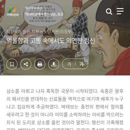
컨
하
역사문화유산
텐
단
역사와 삶에서 찾는 교훈, 유교
츠
영
영
역
역
바
훼철되지 않은 서원 > 노강서원(의정부)
바
로
억울함과 고통 속에서도 의연한 정신
로
가
가
기
기
가
가
상소를 아뢰고 나자 혹독한 국문이 시작되었다. 숙종은 왕후
의 폐서인을 반대하는 신료들을 역적으로 여기며 배후가 누구
냐고 집요하게 추궁하였다. 박태보는 중전의 편에서 절의를
세우려고 한 것이 아니라 어미를 소박하려는 아비를 막으려는
자식 된 도리로 상소를 올린 것이라 말한다. 형신이 가혹해졌