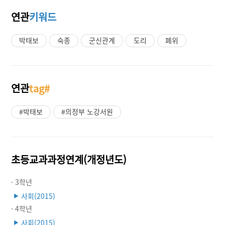
연관
키워드
박태보
숙종
군신관계
도리
폐위
연관
tag#
#박태보
#의정부 노강서원
초등교과과정연계(개정년도)
· 3학년
사회(2015)
▶
· 4학년
사회(2015)
▶