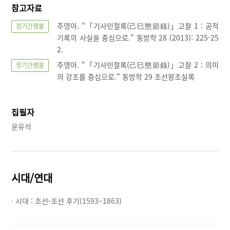
참고자료
주영아. "「기사민절록(己巳愍節錄)」고찰 1 : 공적
정기간행물
기록의 사실을 중심으로." 동방학 28 (2013): 225-25
2.
주영아. "「기사민절록(己巳愍節錄)」고찰 2 : 의미
정기간행물
의 강조를 중심으로." 동방학 29 조선왕조실록
집필자
윤유석
시대/연대
· 시대 :
조선-조선 후기(1593~1863)