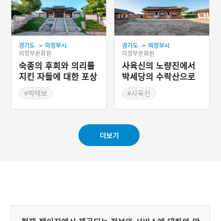
>
>
경기도
의정부시
경기도
의정부시
의정부문화원
의정부문화원
숙종의 후회와 의리를
사육신의 노량진에서
지킨 자들에 대한 포상
박세당의 수락산으로
#박태보
#사육신
#의정부 노강서원
#의정부 노강서원
#의정부가볼만한곳
더보기