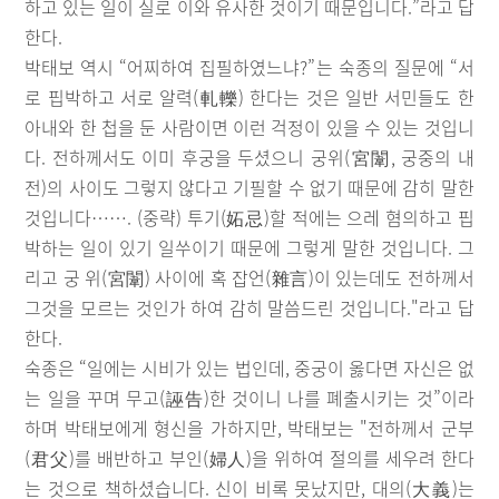
하고 있는 일이 실로 이와 유사한 것이기 때문입니다.”라고 답
한다.
박태보 역시 “어찌하여 집필하였느냐?”는 숙종의 질문에 “서
로 핍박하고 서로 알력(軋轢) 한다는 것은 일반 서민들도 한
아내와 한 첩을 둔 사람이면 이런 걱정이 있을 수 있는 것입니
다. 전하께서도 이미 후궁을 두셨으니 궁위(宮闈, 궁중의 내
전)의 사이도 그렇지 않다고 기필할 수 없기 때문에 감히 말한
것입니다……. (중략) 투기(妬忌)할 적에는 으레 혐의하고 핍
박하는 일이 있기 일쑤이기 때문에 그렇게 말한 것입니다. 그
리고 궁 위(宮闈) 사이에 혹 잡언(雜言)이 있는데도 전하께서
그것을 모르는 것인가 하여 감히 말씀드린 것입니다."라고 답
한다.
숙종은 “일에는 시비가 있는 법인데, 중궁이 옳다면 자신은 없
는 일을 꾸며 무고(誣告)한 것이니 나를 폐출시키는 것”이라
하며 박태보에게 형신을 가하지만, 박태보는 "전하께서 군부
(君父)를 배반하고 부인(婦人)을 위하여 절의를 세우려 한다
는 것으로 책하셨습니다. 신이 비록 못났지만, 대의(大義)는