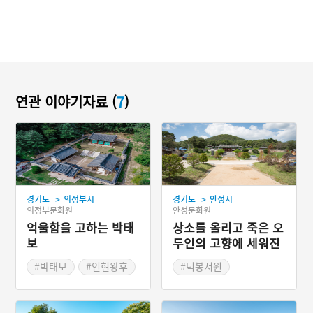
연관 이야기자료 (
7
)
>
>
경기도
의정부시
경기도
안성시
의정부문화원
안성문화원
억울함을 고하는 박태
상소를 올리고 죽은 오
보
두인의 고향에 세워진
덕봉서원
#박태보
#인현왕후
#덕봉서원
#숙종
#안성가볼만한곳