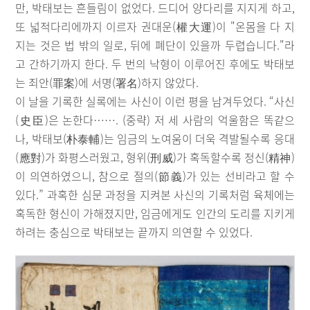
만, 박태보는 흔들림이 없었다. 드디어 양다리를 지지게 하고,
또 넓적다리에까지 이르자 권대운(權大運)이 "온몸을 다 지
지는 것은 법 밖의 일로, 뒤에 폐단이 있을까 두렵습니다."라
고 간하기까지 한다. 두 번의 낙형이 이루어진 후에도 박태보
는 죄안(罪案)에 서명(署名)하지 않았다.
이 날을 기록한 실록에는 사신이 이런 평을 남겨두었다. “사신
(史臣)은 논한다……. (중략) 저 세 사람의 억울함은 똑같으
나, 박태보(朴泰輔)는 임금의 노여움이 더욱 격발될수록 응대
(應對)가 화평스러웠고, 형위(刑威)가 혹독할수록 정신(精神)
이 의연하였으니, 참으로 절의(節義)가 있는 선비라고 할 수
있다.” 과혹한 심문 과정을 지켜본 사신의 기록처럼 육체에는
혹독한 형신이 가해졌지만, 임금에게도 인간의 도리를 지키게
하려는 충심으로 박태보는 끝까지 의연할 수 있었다.