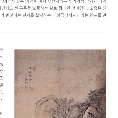
한국에까지 깊은 영향을 미쳐 후천개벽론의 역학적 근거가 되기
하면서도 전 우주를 포괄하는 실로 광대한 것이었다. 소옹은 선
역사가 변천하는 단계를 설명하는 「황극경세도」라는 연표를 만
 소
관직
 상
상수
제창
향을
하였
면서
.
 인