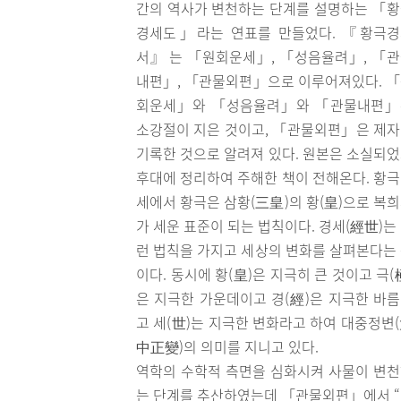
간의 역사가 변천하는 단계를 설명하는 「
경세도」라는 연표를 만들었다. 『황극경
서』 는 「원회운세」, 「성음율려」, 「
내편」, 「관물외편」으로 이루어져있다. 
회운세」와 「성음율려」와 「관물내편」
소강절이 지은 것이고, 「관물외편」은 제
기록한 것으로 알려져 있다. 원본은 소실되
후대에 정리하여 주해한 책이 전해온다. 황
세에서 황극은 삼황(三皇)의 황(皇)으로 복
가 세운 표준이 되는 법칙이다. 경세(經世)는
런 법칙을 가지고 세상의 변화를 살펴본다는
이다. 동시에 황(皇)은 지극히 큰 것이고 극(
은 지극한 가운데이고 경(經)은 지극한 바
고 세(世)는 지극한 변화라고 하여 대중정변
中正變)의 의미를 지니고 있다.
역학의 수학적 측면을 심화시켜 사물이 변
는 단계를 추산하였는데 「관물외편」에서 