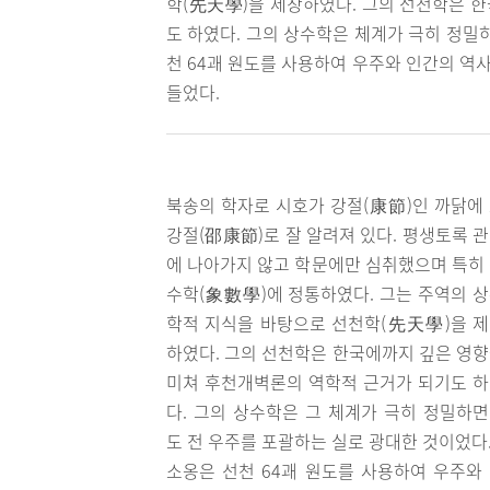
학(先天學)을 제창하였다. 그의 선천학은 
도 하였다. 그의 상수학은 체계가 극히 정밀
천 64괘 원도를 사용하여 우주와 인간의 
들었다.
북송의 학자로 시호가 강절(康節)인 까닭에
강절(邵康節)로 잘 알려져 있다. 평생토록 
에 나아가지 않고 학문에만 심취했으며 특히
수학(象數學)에 정통하였다. 그는 주역의 
학적 지식을 바탕으로 선천학(先天學)을 
하였다. 그의 선천학은 한국에까지 깊은 영
미쳐 후천개벽론의 역학적 근거가 되기도 
다. 그의 상수학은 그 체계가 극히 정밀하
도 전 우주를 포괄하는 실로 광대한 것이었다
소옹은 선천 64괘 원도를 사용하여 우주와