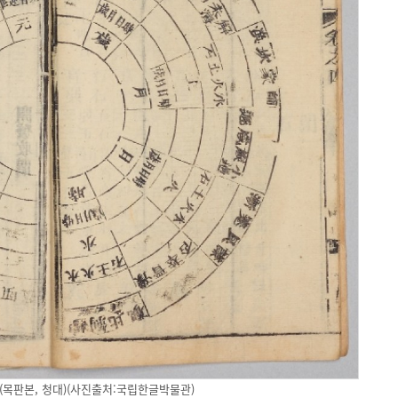
(목판본, 청대)(사진출처:국립한글박물관)