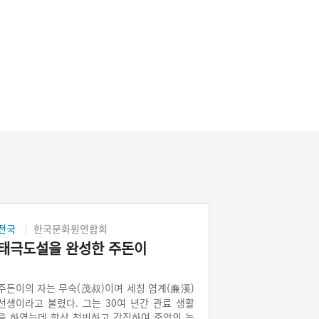
전국
한국문화원연합회
태극도설을 완성한 주돈이
주돈이의 자는 무숙(茂叔)이며 세칭 염계(廉溪)
선생이라고 불렸다. 그는 30여 년간 관료 생활
을 하였는데 항상 청빈하고 강직하여 중앙의 높