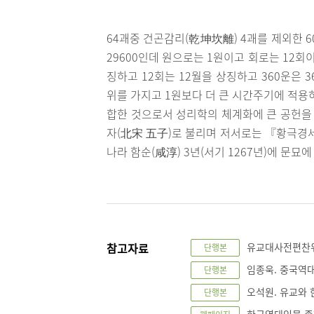
64괘중 건곤감리(乾坤坎離) 4괘를 제외한 60
29600인데 원으로는 1원이고 회로는 12회이
징하고 12회는 12월을 상징하고 360운은 3
위를 가지고 1원보다 더 큰 시간주기에 적용
합한 것으로서 성리학의 체계화에 큰 공헌을 하
자(北宋 五子)로 불리며 저서로는 『황극경
나라 함순(咸淳) 3년(서기 1267년)에 문묘에
참고자료
유교대사전편찬위원
단행본
임종욱. 중국역대 
단행본
오석원. 유교와 
단행본