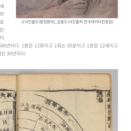
0세
”라
표로
고사인물도(황정환아)_김홍도(사진출처:한국데이터진흥원)
산단
)이
129600년이다. 1원은 12회이고 1회는 30운이고 1운은 12세이고
세인 30년이다.