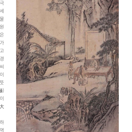
황극
세
관물
「원
은
자가
었고
극경
희씨
 이
 뜻
極)
름이
(大
천하
“역