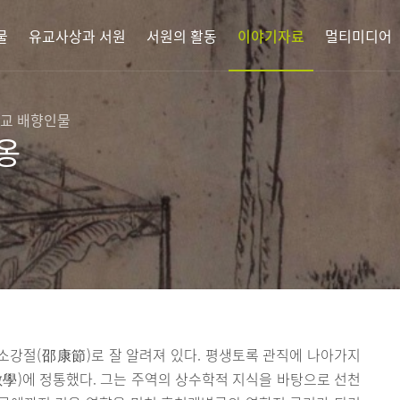
물
유교사상과 서원
서원의 활동
이야기자료
멀티미디어
향교 배향인물
옹
소강절(邵康節)로 잘 알려져 있다. 평생토록 관직에 나아가지
學)에 정통했다. 그는 주역의 상수학적 지식을 바탕으로 선천