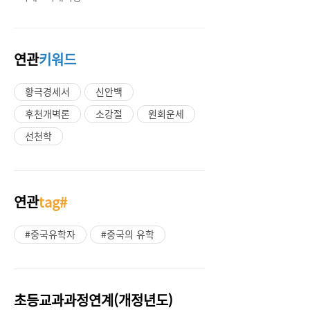
연관
키워드
황극경세서
신안백
후천개벽론
소강절
원회운세
선천학
연관
tag#
#중국유학자
#중국의 유학
초등교과과정연계(개정년도)