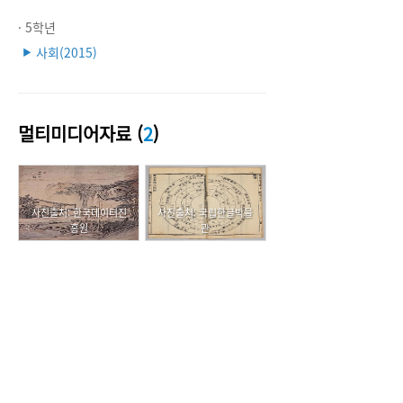
· 5학년
사회(2015)
▶
멀티미디어자료 (
2
)
사진출처: 한국데이터진
사진출처: 국립한글박물
흥원
관