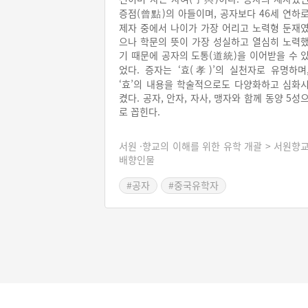
증점(曾點)의 아들이며, 공자보다 46세 연하
제자 중에서 나이가 가장 어리고 노력형 둔재
으나 학문의 뜻이 가장 성실하고 열심히 노력
기 때문에 공자의 도통(道統)을 이어받을 수 
었다. 증자는 ‘효(孝)’의 실천자로 유명하며
‘효’의 내용을 학술적으로도 다양화하고 심화
켰다. 공자, 안자, 자사, 맹자와 함께 동양 5성
로 꼽힌다.
서원 ·향교의 이해를 위한 유학 개괄 > 서원향
배향인물
#공자
#중국유학자