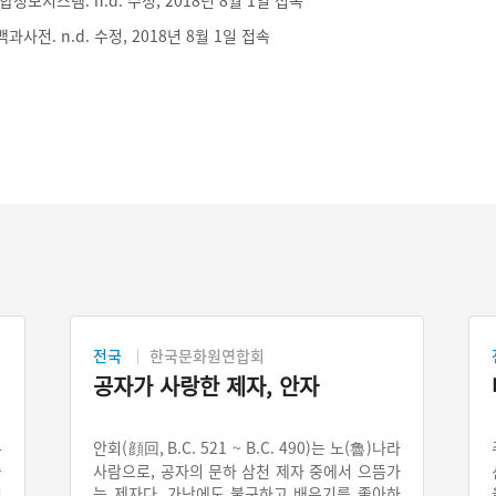
보시스템. n.d. 수정, 2018년 8월 1일 접속
전. n.d. 수정, 2018년 8월 1일 접속
전국
한국문화원연합회
공자가 사랑한 제자, 안자
무
안회(顔回, B.C. 521 ~ B.C. 490)는 노(魯)나라
출
사람으로, 공자의 문하 삼천 제자 중에서 으뜸가
는 제자다. 가난에도 불구하고 배우기를 좋아하
던