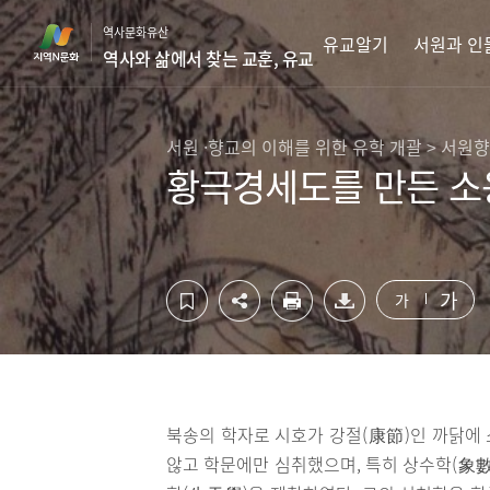
컨
하
역사문화유산
텐
단
유교알기
서원과 인
역사와 삶에서 찾는 교훈, 유교
츠
영
영
역
역
바
바
로
서원 ·향교의 이해를 위한 유학 개괄 > 서원
로
가
황극경세도를 만든 소
가
기
기
가
가
북송의 학자로 시호가 강절(康節)인 까닭에 
않고 학문에만 심취했으며, 특히 상수학(象數