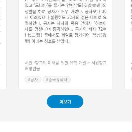
였고 ‘도(道)’를 즐기는 안빈낙도(安貧樂道)의
로
생활을 하여 공자가 매우 아꼈다. 공자보다 30
였
세 아래였으나 불행히도 32세의 젊은 나이로 요
했
절하였다. 공자는 제자의 죽음 앞에서 ‘하늘이
있
나를 망쳤다’며 통곡하였다. 공자의 제자 72현
,
(七二賢) 중에서도 제일로 평가되어 ‘복성(復
시
聖)’이라는 칭호를 받았다.
으
교
서원 ·향교의 이해를 위한 유학 개괄 > 서원향교
배향인물
#공자
#중국유학자
더보기