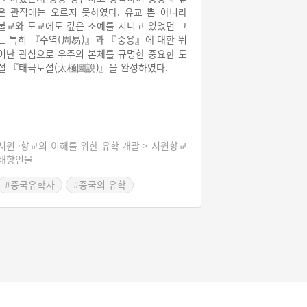
은 관직에는 오르지 못하였다. 유교 뿐 아니라
불교와 도교에도 깊은 조예를 지니고 있었던 그
는 특히 『주역(周易)』과 『중용』에 대한 뛰
어난 관심으로 우주의 본체를 규명한 중요한 도
설 『태극도설(太極圖說)』을 완성하였다.
서원 ·향교의 이해를 위한 유학 개괄 > 서원향교
배향인물
#중국유학자
#중국의 유학