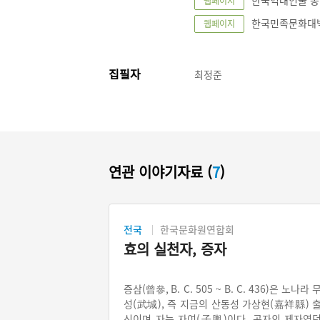
한국역대인물 종합정
웹페이지
한국민족문화대백과사
웹페이지
집필자
최정준
연관 이야기자료 (
7
)
전국
한국문화원연합회
효의 실천자, 증자
증삼(曾參, B. C. 505 ~ B. C. 436)은 노나라 
성(武城), 즉 지금의 산동성 가상현(嘉祥縣) 
신이며 자는 자여(子輿)이다. 공자의 제자였