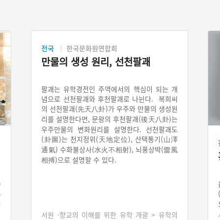
전국
한국문화원연합회
만물의 생성 원리, 선천팔괘
팔괘는 유학경전인 주역에서의 핵심이 되는 개
념으로 선천팔괘와 후천팔괘로 나뉜다. 복희씨
의 선천팔괘(先天八卦)가 우주와 만물의 생성원
리를 설명한다면, 문왕의 후천팔괘(後天八卦)는
우주만물의 변화원리를 설명한다. 선천팔괘도
(卦圖)는 천지정위(天地定位), 산택통기(山澤
通氣) 수화불상사(水火不相射), 뇌풍상박(雷風
相搏)으로 설명할 수 있다.
)
유
명
은
의
서원 ·향교의 이해를 위한 유학 개괄 > 유학의