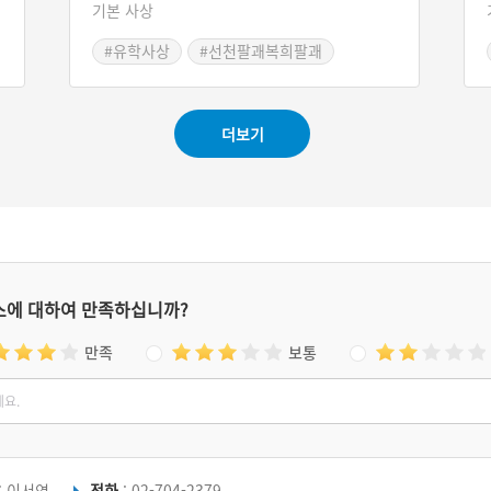
기본 사상
입
키
#유학사상
#선천팔괘복희팔괘
결
사
子
.
더보기
나
스에 대하여 만족하십니까?
만족
보통
: 이서연
전화
: 02-704-2379