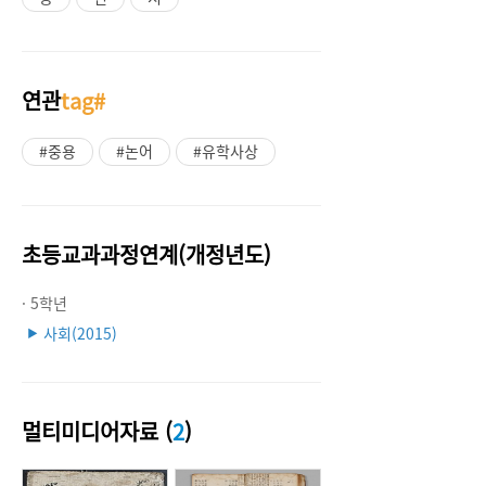
연관
tag#
#중용
#논어
#유학사상
초등교과과정연계(개정년도)
· 5학년
사회(2015)
▶
멀티미디어자료 (
2
)