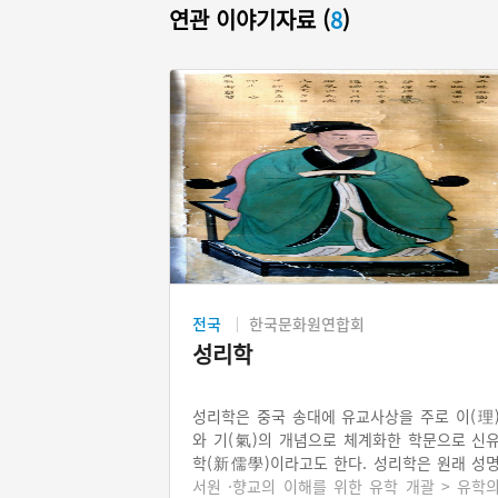
연관 이야기자료 (
8
)
전국
한국문화원연합회
성리학
성리학은 중국 송대에 유교사상을 주로 이(理
와 기(氣)의 개념으로 체계화한 학문으로 신
학(新儒學)이라고도 한다. 성리학은 원래 성
의리지학(性命義理之學)의 준말이다. 이기론
서원 ·향교의 이해를 위한 유학 개괄 > 유학