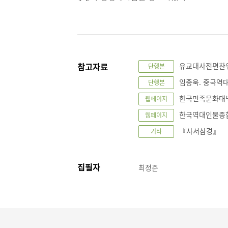
참고자료
유교대사전편찬위원
단행본
임종욱. 중국역대 
단행본
한국민족문화대백과사
웹페이지
한국역대인물종합정보
웹페이지
『사서삼경』
기타
집필자
최정준