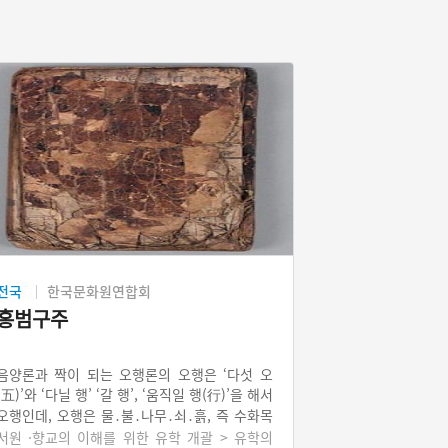
전국
한국문화원연합회
홍범구주
음양론과 짝이 되는 오행론의 오행은 ‘다섯 오
(五)’와 ‘다닐 행’ ‘갈 행’, ‘움직일 행(行)’을 해서
오행인데, 오행은 물․불․나무․쇠․흙, 즉 수화목
금토(水火木金土) 다섯 가지를 말한다. 이 다섯
서원 ·향교의 이해를 위한 유학 개괄 > 유학의