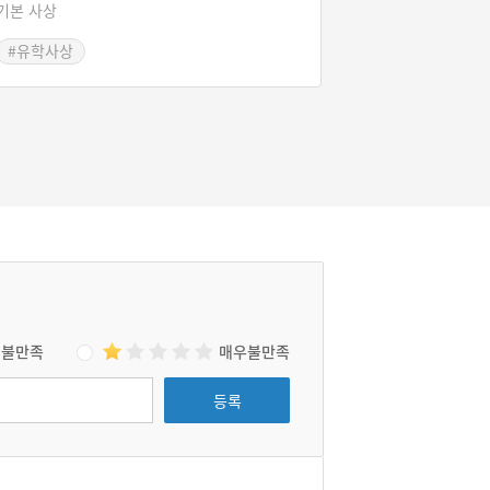
가지가 다섯 번의 절차를 행한다. ‘다섯 가지가
기본 사상
가지(行) 않는 곳이 없다’ ‘다섯 가지가 모두 움
#유학사상
직인다’고 해서 오행이지만, 行을 ‘항렬 항’으로
보면 다섯 가지가 나란히 있는 ‘오항(五行)’이
된다. 즉 수화목금토가 형제처럼 나란히 行(항)
을 이루는 것이다. 이 오행설은 ｢서경｣의 ｢홍범｣
에서 유래한 것이다. 그 내용은 “처음 첫째는 오
행이요, 다음 둘째는 공경하되 五事로써 함이요,
다음 셋째는 후하게 하되 八政으로써 함이요, 다
음 넷째는 합함을 오기로써 함이요, 다음 다섯째
는 세움을 皇極으로써 함이요, 다음 여섯째는 다
스림을 三德으로써 함이요, 다음 일곱째는 밝힘
을 稽疑로써 함이요, 다음 여덟째는 생각함을
庶徵으로써 함이요, 다음 아홉째는 향함(권장
함)을 五福으로써 함이요, 威嚴함을 六極으로
서 함이니라.”이다.
불만족
매우불만족
등록