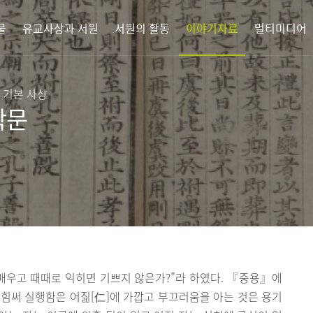
물
유교사상과 서원
서원의 활동
이야기자료
멀티미디어
 기본 사상
학문
배우고 때때로 익히면 기쁘지 않은가?”라 하였다. 『중용』에
 힘써 실행함은 어짊[仁]에 가깝고 부끄러움을 아는 것은 용기