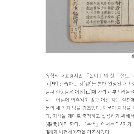
예
유학의 대표경서인 『논어』의 첫 구절도 “
고[學] 실습하는 것[習]을 통해 완성된다고
힘써 실행함은 어짊[仁]에 가깝고 부끄러움을
자는 이론에 의혹됨이 없고 어진 자는 실천에
문의 세 가지 덕을 강조했다. 학문이 지식을
때, 지식을 제대로 축적하고 활용하기 위해서
(學問)이라 한다. 『주역』에서는 “군자가 
(問)과 병행해야함을 강조하였다.