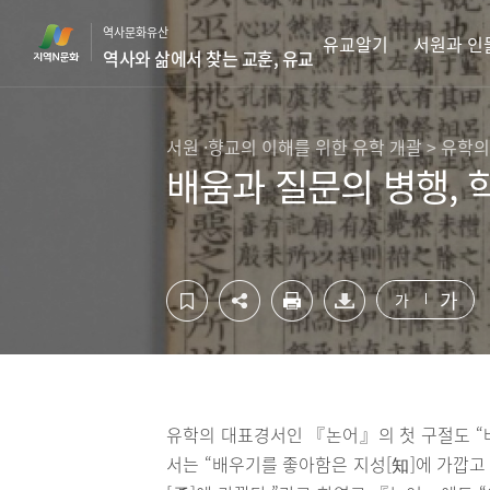
컨
하
역사문화유산
텐
단
유교알기
서원과 인
역사와 삶에서 찾는 교훈, 유교
츠
영
영
역
역
바
바
로
서원 ·향교의 이해를 위한 유학 개괄 > 유학의
로
가
배움과 질문의 병행, 
가
기
기
가
가
유학의 대표경서인 『논어』의 첫 구절도 “
서는 “배우기를 좋아함은 지성[知]에 가깝고