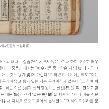
기(사진출처:수원화성)
배우고 때때로 실습하면 기쁘지 않은가?”라 하여 꾸준히 배우
 했다. 『중용』에서는 “배우기를 좋아함은 지성[知]에 가깝고
 아는 것은 용기[勇]에 가깝다”고 하였고 『논어』에도 “아는
 근심이 없고 용기 있는 자는 두려워하지 않는다.”고 하여 학
 추구하는 이론[知]과 실제 행동하는 실천[行]을 추구한다고 할
는 배움(學)과 생각/질문(思/ 問)을 병행해야 하니 이를 학문
배워서 지식을 모으고 물어서 분별한다.”고 하여 학(學)은 문