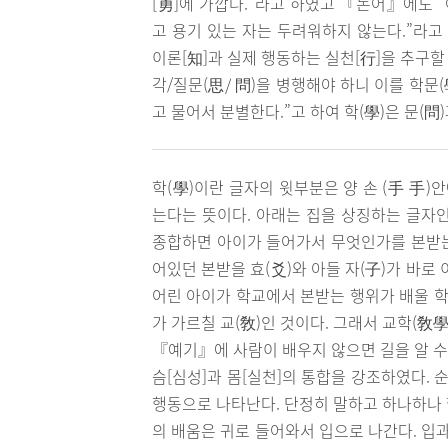
[勇]에 가깝다.”라고 하였고 『논어』에도 
고 용기 있는 자는 두려워하지 않는다.”라고
이론[知]과 실제 행동하는 실천[行]을 추구할
각/질문(思/ 問)을 병행해야 하니 이를 학
고 물어서 분별한다.”고 하여 학(學)은 문(
학(學)이란 글자의 윗부분은 양 손 (手 手)
는다는 뜻이다. 아래는 집을 상징하는 글자인
종합하면 아이가 들어가서 무엇인가를 본받는 
어있던 본받을 효(爻)와 아들 자(子)가 바로 
어린 아이가 학교에서 본받는 행위가 배울 학
가 가르칠 교(敎)인 것이다. 그래서 교학(敎
『예기』에 사람이 배우지 않으면 길을 알 수
슴[심성]과 몸[실천]의 통합을 강조하였다.
행동으로 나타난다. 단정히 말하고 하나하나 
의 배움은 귀로 들어와서 입으로 나간다. 입