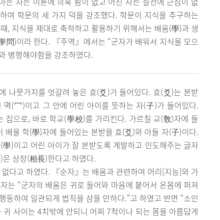
“아는 자는 이론에 의혹 됨이 없고 어진 자는 실천에 근심이 없
 하여 학문의 세 가지 덕을 강조했다. 학문이 지식을 추구하는
 때, 지식을 제대로 축적하고 활용하기 위해서는 배움(學)과 생
문(學問)이라 한다. 『주역』에서는 “군자가 배워서 지식을 모으
問)과 병행해야함을 강조하였다.
안에 나뭇가지를 엇갈려 놓은 효(爻)가 들어있다. 효(爻)는 본받
 멱(冖)이고 그 안에 어린 아이를 뜻하는 자(子)가 들어있다.
집으로, 바로 학교(學校)를 가리킨다. 가르칠 교(敎)자에 들
이 배울 학(學)자에 들어있는 본받을 효(爻)와 아들 자(子)이다.
(學)이고 어린 아이가 잘 본받도록 계발하고 인도해주는 글자
學)은 상장(相長)한다고 하였다.
 없다고 하였다. 『순자』는 배움과 관련하여 머리[지능]와 가
 순자는 “군자의 배움은 귀로 들어와 마음에 붙어서 온몸에 퍼져
행동하여 일관되게 법칙을 삼을 만하다.”고 하였고 반면 “소인
과 귀 사이는 4치밖에 안되니 어찌 7척이나 되는 몸을 아름답게