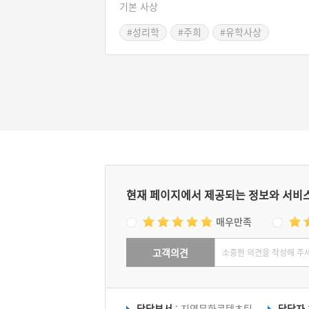
기본 사상
모든 사물은 모두 리와 기로 되어있다고 보는 
장으로, 사물의 물질적인 측면은 기에 결부시
#성리학
#주희
#유학사상
고 그 생성변화의 원리나 존립근거 등은 리에 
부시킨다. 성리학을 집대성한 인물은 주희로 
서의 정립을 통하여 공자(孔子)·증자·자사(
思)·맹자(孟子)라는 유학 도통의 계보를 세웠다
또한 주희는 사서에 주(註)를 달았는데 이는 
중에 성리학자들의 필독서가 되었다.
현재 페이지에서 제공되는 정보와 서비
매우만족
고객의견
담당부서
: 지역문화콘텐츠팀
담당자