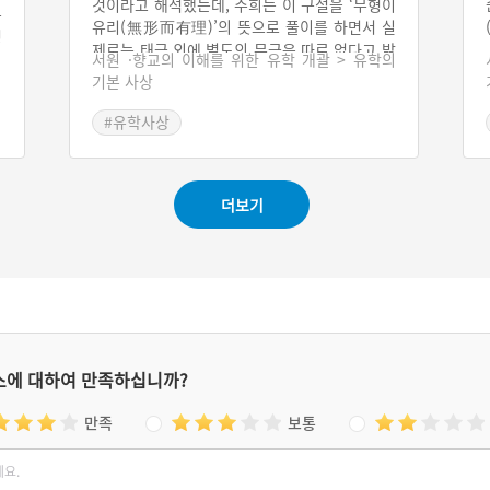
것이라고 해석했는데, 주희는 이 구절을 ‘무형이
유
유리(無形而有理)’의 뜻으로 풀이를 하면서 실
명
제로는 태극 외에 별도의 무극은 따로 없다고 밝
은
의
서원 ·향교의 이해를 위한 유학 개괄 > 유학의
혔다.
기본 사상
입
키
#유학사상
결
사
子
.
더보기
나
스에 대하여 만족하십니까?
만족
보통