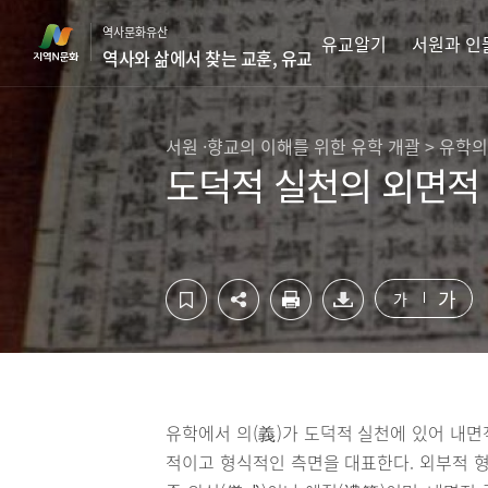
컨
하
역사문화유산
텐
단
유교알기
서원과 인
역사와 삶에서 찾는 교훈, 유교
츠
영
영
역
역
바
바
로
서원 ·향교의 이해를 위한 유학 개괄 > 유학의
로
가
도덕적 실천의 외면적 
가
기
기
가
가
유학에서 의(義)가 도덕적 실천에 있어 내면
적이고 형식적인 측면을 대표한다. 외부적 형