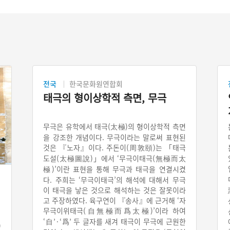
전국
한국문화원연합회
태극의 형이상학적 측면, 무극
무극은 유학에서 태극(太極)의 형이상학적 측면
을 강조한 개념이다. 무극이라는 말로써 표현된
것은 『노자』이다. 주돈이(周敦頤)는 「태극
도설(太極圖說)」에서 ‘무극이태극(無極而太
極)’이란 표현을 통해 무극과 태극을 연결시켰
다. 주희는 ‘무극이태극’의 해석에 대해서 무극
이 태극을 낳은 것으로 해석하는 것은 잘못이라
고 주장하였다. 육구연이 『송사』에 근거해 ‘자
무극이위태극(自無極而爲太極)’이라 하여
‘自’·‘爲’ 두 글자를 새겨 태극이 무극에 근원한
)