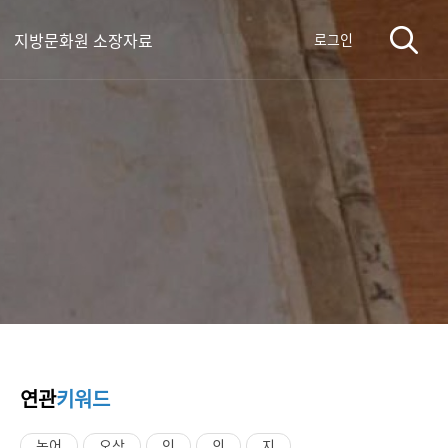
지방문화원 소장자료
로그인
연관
키워드
논어
오상
인
의
지