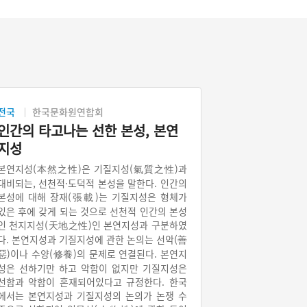
전국
한국문화원연합회
인간의 타고나는 선한 본성, 본연
지성
본연지성(本然之性)은 기질지성(氣質之性)과
대비되는, 선천적·도덕적 본성을 말한다. 인간의
본성에 대해 장재(張載)는 기질지성은 형체가
있은 후에 갖게 되는 것으로 선천적 인간의 본성
인 천지지성(天地之性)인 본연지성과 구분하였
다. 본연지성과 기질지성에 관한 논의는 선악(善
惡)이나 수양(修養)의 문제로 연결된다. 본연지
성은 선하기만 하고 악함이 없지만 기질지성은
선함과 악함이 혼재되어있다고 규정한다. 한국
에서는 본연지성과 기질지성의 논의가 논쟁 수