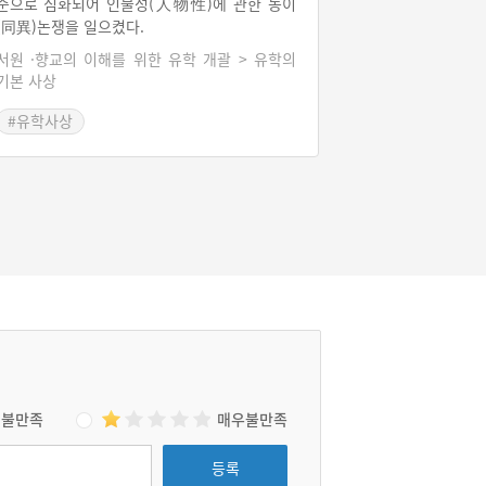
준으로 심화되어 인물성(人物性)에 관한 동이
(同異)논쟁을 일으켰다.
서원 ·향교의 이해를 위한 유학 개괄 > 유학의
기본 사상
#유학사상
불만족
매우불만족
등록