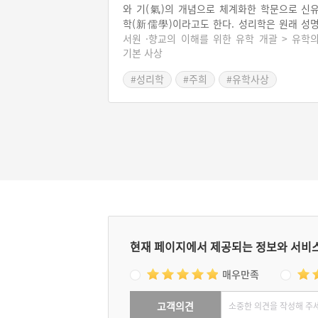
와 기(氣)의 개념으로 체계화한 학문으로 신
학(新儒學)이라고도 한다. 성리학은 원래 성
의리지학(性命義理之學)의 준말이다. 이기론
서원 ·향교의 이해를 위한 유학 개괄 > 유학
기본 사상
모든 사물은 모두 리와 기로 되어있다고 보는 
장으로, 사물의 물질적인 측면은 기에 결부시
#성리학
#주희
#유학사상
고 그 생성변화의 원리나 존립근거 등은 리에 
부시킨다. 성리학을 집대성한 인물은 주희로 
서의 정립을 통하여 공자(孔子)·증자·자사(
思)·맹자(孟子)라는 유학 도통의 계보를 세웠다
또한 주희는 사서에 주(註)를 달았는데 이는 
중에 성리학자들의 필독서가 되었다.
현재 페이지에서 제공되는 정보와 서비
매우만족
고객의견