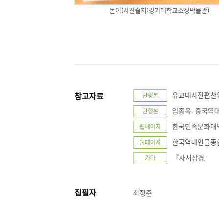
논어(사진출처:경기대학교소성박물관)
참고자료
유교대사전편찬위원
단행본
임종욱. 중국역대 
단행본
한국민족문화대백과사
웹페이지
한국역대인물종합정보
웹페이지
『사서삼경』
기타
집필자
최정준