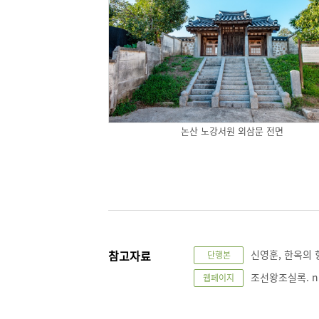
논산 노강서원 외삼문 전면
참고자료
신영훈, 한옥의 향기
단행본
조선왕조실록. n.
웹페이지