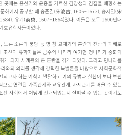
어진 곳에는 윤선거와 윤증을 가르친 김장생과 김집을 배향하는
하에서 공부할 때 송준길(宋浚吉, 1606~1672), 송시열(宋
1684), 유계(俞棨, 1607~1664)였다. 이들은 모두 1600년대
 기호유학자들이었다.
, 노론·소론의 붕당 등 명·청 교체기의 혼란과 전란의 패배로
시 조선의 유학자들은 금수의 나라라 여기던 청나라가 중화의
쥐게 되자 세계관의 큰 혼란을 겪게 되었다. 그리고 명나라를
나라와의 의리를 생각해 강력한 북벌론을 바탕으로 사회문화적
구별되고자 하는 예학이 발달하고 예의 규범과 실천이 보다 보편
심으로 연결된 가족관계와 교유관계, 사제관계를 배울 수 있는
 조선 사회에서 어떻게 전개되었는지 살펴볼 수 있는 곳이기도