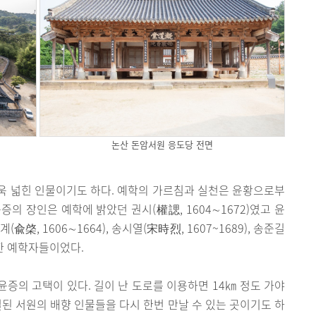
논산 돈암서원 응도당 전면
욱 넓힌 인물이기도 하다. 예학의 가르침과 실천은 윤황으로부
의 장인은 예학에 밝았던 권시(權諰, 1604∼1672)였고 윤
(兪棨, 1606∼1664), 송시열(宋時烈, 1607~1689), 송준길
명한 예학자들이었다.
윤증의 고택이 있다. 길이 난 도로를 이용하면 14㎞ 정도 가야
결된 서원의 배향 인물들을 다시 한번 만날 수 있는 곳이기도 하