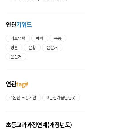
연관
키워드
기호유학
예학
윤증
성혼
윤황
윤문거
윤선거
연관
tag#
#논산 노강서원
#논산가볼만한곳
초등교과과정연계(개정년도)