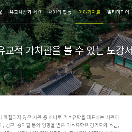
물
유교사상과 서원
서원의 활동
이야기자료
멀티미디어
 유교적 가치관을 볼 수 있는 노강
 훼철되지 않은 서원 중 하나로 기호유학을 대표하는 서원이
 이이, 성혼, 송익필 등의 영향을 받은 기호유학은 경기도와 호남,