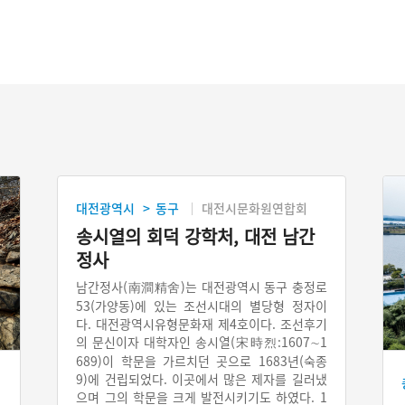
대전광역시
동구
대전시문화원연합회
>
송시열의 회덕 강학처, 대전 남간
정사
남간정사(南澗精舍)는 대전광역시 동구 충정로
53(가양동)에 있는 조선시대의 별당형 정자이
다. 대전광역시유형문화재 제4호이다. 조선후기
의 문신이자 대학자인 송시열(宋時烈:1607∼1
689)이 학문을 가르치던 곳으로 1683년(숙종
9)에 건립되었다. 이곳에서 많은 제자를 길러냈
으며 그의 학문을 크게 발전시키기도 하였다. 1