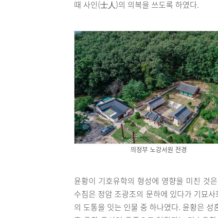
때 사인(士人)의 의복을 쓰도록 하였다.
의정부 노강서원 전경
윤황이 기호유학의 형성에 영향을 미친 것은
수침은 정암 조광조의 문하에 있다가 기묘사
의 도통을 잇는 인물 중 하나였다. 윤황은 