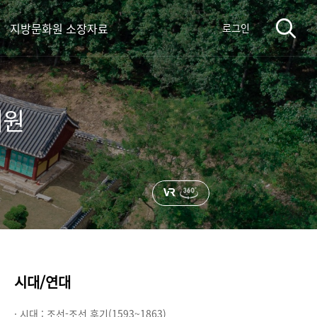
지방문화원 소장자료
로그인
서원
시대/연대
· 시대 :
조선-조선 후기(1593~1863)