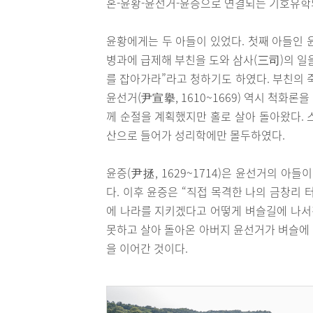
혼-윤황-윤선거-윤증으로 연결되는 기호유학의
윤황에게는 두 아들이 있었다. 첫째 아들인 윤문거
병과에 급제해 부친을 도와 삼사(三司)의 일을
를 잡아가라”라고 청하기도 하였다. 부친의 
윤선거(尹宣擧, 1610~1669) 역시 척화
께 순절을 계획했지만 홀로 살아 돌아왔다. 
산으로 들어가 성리학에만 몰두하였다.
윤증(尹拯, 1629~1714)은 윤선거의 아
다. 이후 윤증은 “직접 목격한 나의 금창리
에 나라를 지키겠다고 어떻게 벼슬길에 나서
못하고 살아 돌아온 아버지 윤선거가 벼슬에
을 이어간 것이다.