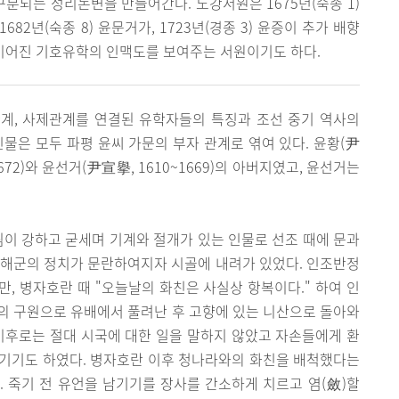
되는 성리논변을 만들어간다. 노강서원은 1675년(숙종 1)
2년(숙종 8) 윤문거가, 1723년(경종 3) 윤증이 추가 배향
 이어진 기호유학의 인맥도를 보여주는 서원이기도 하다.
계, 사제관계를 연결된 유학자들의 특징과 조선 중기 역사의
인물은 모두 파평 윤씨 가문의 부자 관계로 엮여 있다. 윤황(尹
~1672)와 윤선거(尹宣擧, 1610~1669)의 아버지였고, 윤선거는
됨이 강하고 굳세며 기계와 절개가 있는 인물로 선조 때에 문과
광해군의 정치가 문란하여지자 시골에 내려가 있었다. 인조반정
, 병자호란 때 "오늘날의 화친은 사실상 항복이다." 하여 인
)의 구원으로 유배에서 풀려난 후 고향에 있는 니산으로 돌아와
이후로는 절대 시국에 대한 일을 말하지 않았고 자손들에게 환
남기기도 하였다. 병자호란 이후 청나라와의 화친을 배척했다는
 죽기 전 유언을 남기기를 장사를 간소하게 치르고 염(斂)할