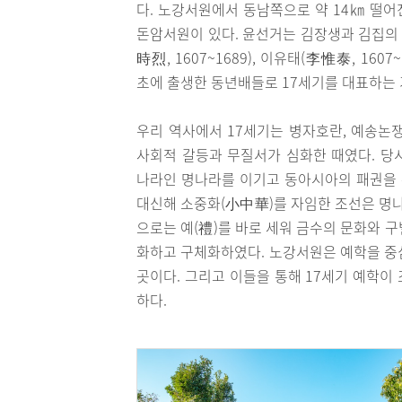
다. 노강서원에서 동남쪽으로 약 14㎞ 떨
돈암서원이 있다. 윤선거는 김장생과 김집의 문
時烈, 1607~1689), 이유태(李惟泰, 1607~
초에 출생한 동년배들로 17세기를 대표하는
우리 역사에서 17세기는 병자호란, 예송논쟁
사회적 갈등과 무질서가 심화한 때였다. 당
나라인 명나라를 이기고 동아시아의 패권을 
대신해 소중화(小中華)를 자임한 조선은 명
으로는 예(禮)를 바로 세워 금수의 문화와 
화하고 구체화하였다. 노강서원은 예학을 중
곳이다. 그리고 이들을 통해 17세기 예학이
하다.