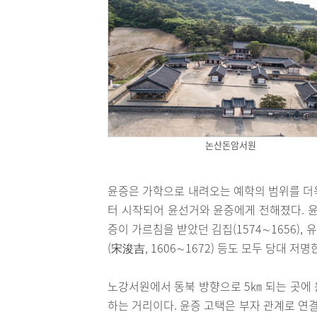
논산돈암서원
윤증은 가학으로 내려오는 예학의 범위를 더
터 시작되어 윤선거와 윤증에게 전해졌다. 윤증
증이 가르침을 받았던 김집(1574∼1656), 유계
(宋浚吉, 1606∼1672) 등도 모두 당대 저
노강서원에서 동북 방향으로 5㎞ 되는 곳에 
하는 거리이다. 윤증 고택은 부자 관계로 연