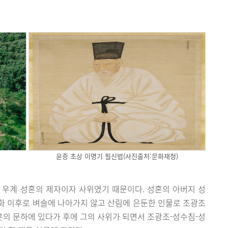
윤증 초상 이명기 필신법(사진출처:문화재청)
 우계 성혼의 제자이자 사위였기 때문이다. 성혼의 아버지 성
화 이후로 벼슬에 나아가지 않고 산림에 은둔한 인물로 조광조
성혼의 문하에 있다가 후에 그의 사위가 되면서 조광조-성수침-성