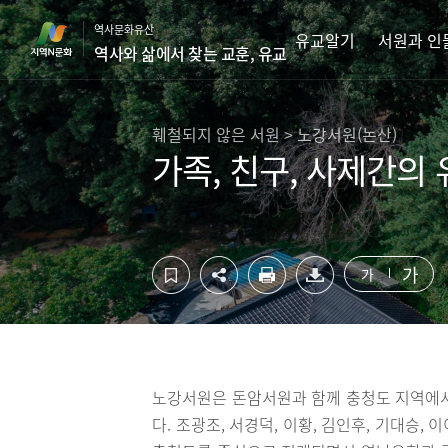
컨
하
역사문화유산
텐
단
유교알기
서원과 인
역사와 삶에서 찾는 교훈, 유교
츠
영
영
역
역
바
바
로
훼철되지 않은 서원 > 노강서원(논산)
로
가
가족, 친구, 사제간의
가
기
기
가
가
노강서원은 돈암서원과 함께 충청도 지역에서
다. 조광조, 서경덕, 이황, 김인후, 기대승,