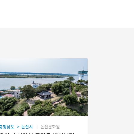
충청남도
논산시
논산문화원
>