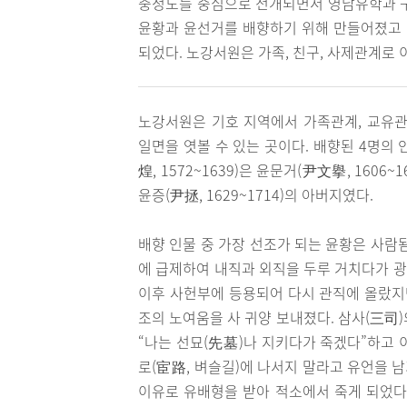
충청도를 중심으로 전개되면서 영남유학과 구분
윤황과 윤선거를 배향하기 위해 만들어졌고 168
되었다. 노강서원은 가족, 친구, 사제관계로
노강서원은 기호 지역에서 가족관계, 교유관
일면을 엿볼 수 있는 곳이다. 배향된 4명의 
煌, 1572~1639)은 윤문거(尹文擧, 1606
윤증(尹拯, 1629~1714)의 아버지였다.
배향 인물 중 가장 선조가 되는 윤황은 사람
에 급제하여 내직과 외직을 두루 거치다가 
이후 사헌부에 등용되어 다시 관직에 올랐지만
조의 노여움을 사 귀양 보내졌다. 삼사(三司
“나는 선묘(先墓)나 지키다가 죽겠다”하고 
로(宦路, 벼슬길)에 나서지 말라고 유언을 
이유로 유배형을 받아 적소에서 죽게 되었다.