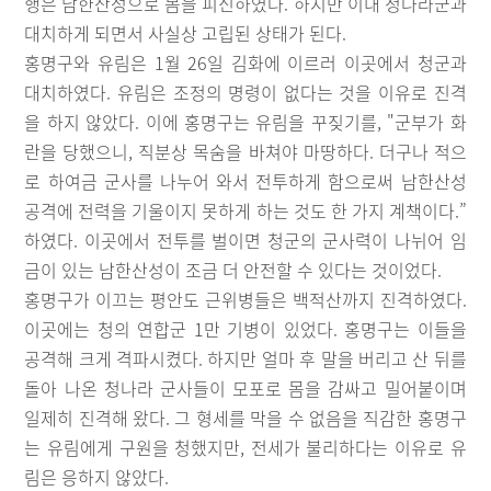
행은 남한산성으로 몸을 피신하였다. 하지만 이내 청나라군과
대치하게 되면서 사실상 고립된 상태가 된다.
홍명구와 유림은 1월 26일 김화에 이르러 이곳에서 청군과
대치하였다. 유림은 조정의 명령이 없다는 것을 이유로 진격
을 하지 않았다. 이에 홍명구는 유림을 꾸짖기를, "군부가 화
란을 당했으니, 직분상 목숨을 바쳐야 마땅하다. 더구나 적으
로 하여금 군사를 나누어 와서 전투하게 함으로써 남한산성
공격에 전력을 기울이지 못하게 하는 것도 한 가지 계책이다.”
하였다. 이곳에서 전투를 벌이면 청군의 군사력이 나뉘어 임
금이 있는 남한산성이 조금 더 안전할 수 있다는 것이었다.
홍명구가 이끄는 평안도 근위병들은 백적산까지 진격하였다.
이곳에는 청의 연합군 1만 기병이 있었다. 홍명구는 이들을
공격해 크게 격파시켰다. 하지만 얼마 후 말을 버리고 산 뒤를
돌아 나온 청나라 군사들이 모포로 몸을 감싸고 밀어붙이며
일제히 진격해 왔다. 그 형세를 막을 수 없음을 직감한 홍명구
는 유림에게 구원을 청했지만, 전세가 불리하다는 이유로 유
림은 응하지 않았다.