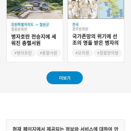
#공주가볼만한곳
>
강원특별자치도
철원군
전국
광주문화원
철원문화원
국가존망의 위기에 선
병자호란 전승지에 세
조의 명을 받은 병자의
워진 충렬서원
병
#병자호란
#충렬서원
#모의청
#정홍명의병
#철원가볼만한곳
#청천강전투
#병자의병
#드라마 속 조선역사
더보기
#영화 속 조선역사
#드라마 연인
현재 페이지에서 제공되는 정보와 서비스에 대하여 만