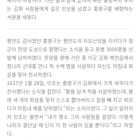
죽어야 마땅하다.”라는 말과 함께 끝까지 싸운 홍명구의 투지
는 김화 사림들에게 깊은 인상을 남겼고 홍명구를 배향하는
서원을 세웠다.
평안도 감사였던 홍명구는 평안도의 자모산성을 지키다가 청
군이 한양 도성으로 향했다는 소식을 듣고 포병 3000명을 선
발해 남하하였다. 한양을 향해 가던 중 이곳 김화 백전읍에서
청나라 군대를 만나 적 수백 명을 사살하다 자신도 마침내 화
살을 맞아 전사하였다.
1637년 1월 28일, 인조는 홍명구가 김화에서 크게 싸우다가
전사했다는 소식을 접한다. “활을 당겨 적을 사살하였는데, 몸
에 세 개의 화살을 맞자 스스로 뽑아버리고 칼을 빼 치고 찌르
다가 마침내 해를 당하였다.”라는 소식이었다. 그 일이 알려지
자 인조는 울면서 "내가 평소 그의 사람됨을 알았다. 이렇게
나라가 결단날 때 단지 이 한 사람이 있을 뿐이다."라고 하였
다.