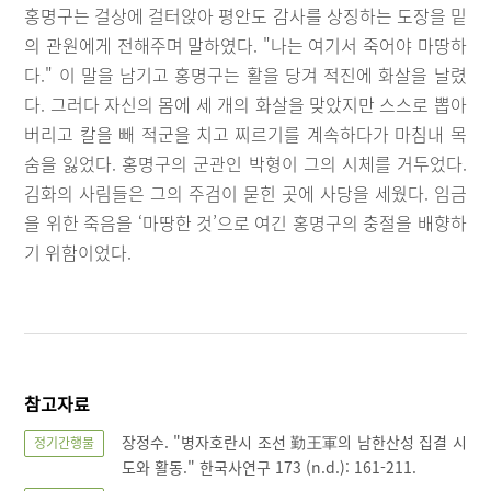
홍명구는 걸상에 걸터앉아 평안도 감사를 상징하는 도장을 밑
의 관원에게 전해주며 말하였다. "나는 여기서 죽어야 마땅하
다." 이 말을 남기고 홍명구는 활을 당겨 적진에 화살을 날렸
다. 그러다 자신의 몸에 세 개의 화살을 맞았지만 스스로 뽑아
버리고 칼을 빼 적군을 치고 찌르기를 계속하다가 마침내 목
숨을 잃었다. 홍명구의 군관인 박형이 그의 시체를 거두었다.
김화의 사림들은 그의 주검이 묻힌 곳에 사당을 세웠다. 임금
을 위한 죽음을 ‘마땅한 것’으로 여긴 홍명구의 충절을 배향하
기 위함이었다.
참고자료
장정수. "병자호란시 조선 勤王軍의 남한산성 집결 시
정기간행물
도와 활동." 한국사연구 173 (n.d.): 161-211.