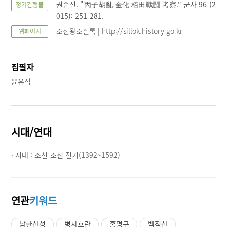
권순진. "丙子胡亂 金化 栢田戰鬪 考察." 군사 96 (2
정기간행물
015): 251-281.
조선왕조실록 | http://sillok.history.go.kr
웹페이지
집필자
윤유석
시대/연대
· 시대 :
조선-조선 전기(1392~1592)
연관
키워드
남한산성
병자호란
홍명구
백적산