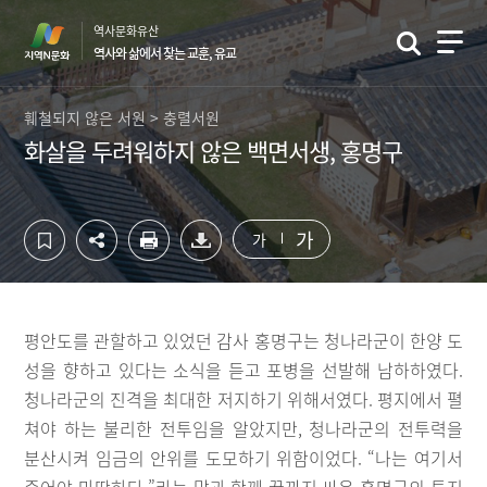
컨
하
역사문화유산
텐
단
역사와 삶에서 찾는 교훈, 유교
츠
영
영
역
역
바
훼철되지 않은 서원 > 충렬서원
바
로
화살을 두려워하지 않은 백면서생, 홍명구
로
가
가
기
기
가
가
평안도를 관할하고 있었던 감사 홍명구는 청나라군이 한양 도
성을 향하고 있다는 소식을 듣고 포병을 선발해 남하하였다.
청나라군의 진격을 최대한 저지하기 위해서였다. 평지에서 펼
쳐야 하는 불리한 전투임을 알았지만, 청나라군의 전투력을
분산시켜 임금의 안위를 도모하기 위함이었다. “나는 여기서