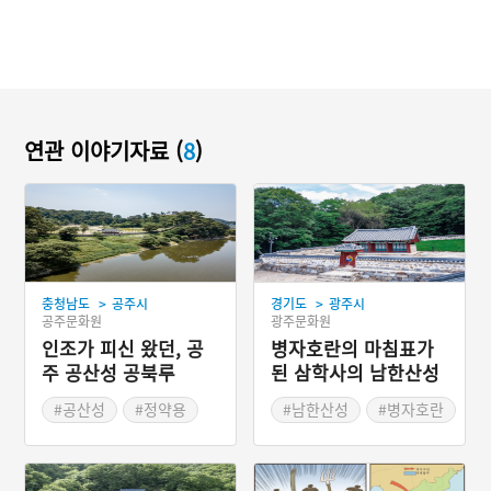
연관 이야기자료 (
8
)
>
>
충청남도
공주시
경기도
광주시
공주문화원
광주문화원
인조가 피신 왔던, 공
병자호란의 마침표가
주 공산성 공북루
된 삼학사의 남한산성
현절사
#공산성
#정약용
#남한산성
#병자호란
#인조
#송시열
#충청남도 누정
#드라마 속 조선역사
#공주의 누정
#드라마 연인