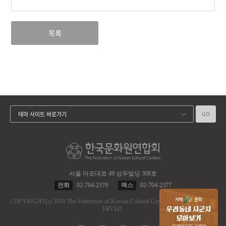
목록
GO
테마 사이트 바로가기
서울 마포대로 49 성우빌딩 308호
전화
02-704-2379
팩스
02-704-2377
COPYRIGHT
(c)
2018 The Federation of Korean Cultural Centers.
ALL RIGHT RES
ERVED.