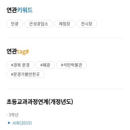
연관
키워드
탄광
은성광업소
체험장
전시장
연관
tag#
#경북 문경
#폐광
#석탄박물관
#문경가볼만한곳
초등교과과정연계(개정년도)
· 3학년
사회(2015)
▶