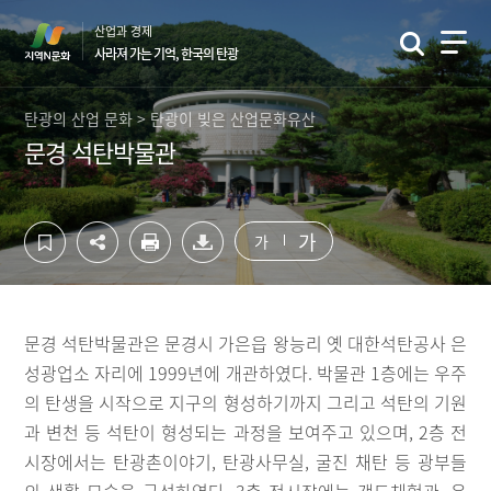
컨
하
산업과 경제
텐
단
사라져 가는 기억, 한국의 탄광
츠
영
영
역
역
바
탄광의 산업 문화 > 탄광이 빚은 산업문화유산
바
로
문경 석탄박물관
로
가
가
기
기
가
가
문경 석탄박물관은 문경시 가은읍 왕능리 옛 대한석탄공사 은
성광업소 자리에 1999년에 개관하였다. 박물관 1층에는 우주
의 탄생을 시작으로 지구의 형성하기까지 그리고 석탄의 기원
과 변천 등 석탄이 형성되는 과정을 보여주고 있으며, 2층 전
시장에서는 탄광촌이야기, 탄광사무실, 굴진 채탄 등 광부들