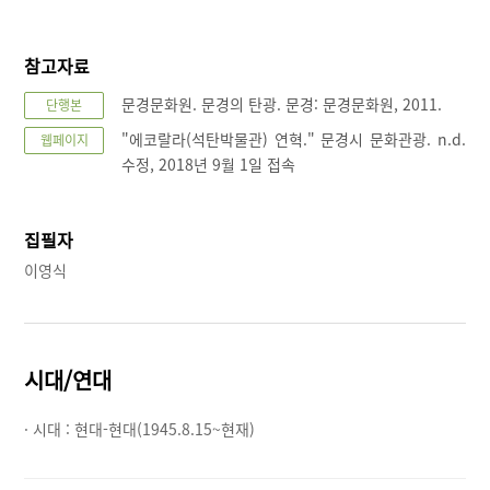
참고자료
문경문화원. 문경의 탄광. 문경: 문경문화원, 2011.
단행본
"에코랄라(석탄박물관) 연혁." 문경시 문화관광. n.d.
웹페이지
수정, 2018년 9월 1일 접속
집필자
이영식
시대/연대
· 시대 :
현대-현대(1945.8.15~현재)