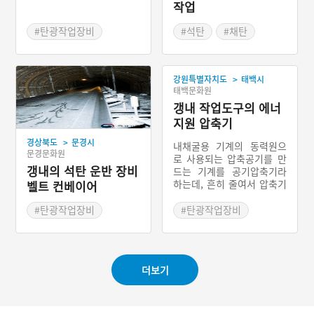
작업
#탄광작업장비
#석탄
#채탄
#운반장비
#탄광작업과정
>
강원특별자치도
태백시
태백문화원
갱내 작업도구의 에너
지원 압축기
>
경상북도
문경시
내채굴용 기계의 동력원으
문경문화원
로 사용되는 압축공기를 만
갱내의 석탄 운반 장비
드는 기계를 공기압축기라
하는데, 흔히 줄여서 압축기
벨트 컨베이어
라 한다. 탄광에서는 주로
영어식 발음으로 ‘에어 콤프
#탄광작업장비
#탄광작업장비
레샤(air compressor)’라
#운반장비
고 한다. 압축기는 갱내에
산소를 공급하며, 갱내 기계
장비를 가동하는 에너지원
더보기
인 압축공기를 공급하기 때
문에 갱 밖에서 가동되는 중
요한 탄광기계 중에서 가장
규모가 큰 장비이다.