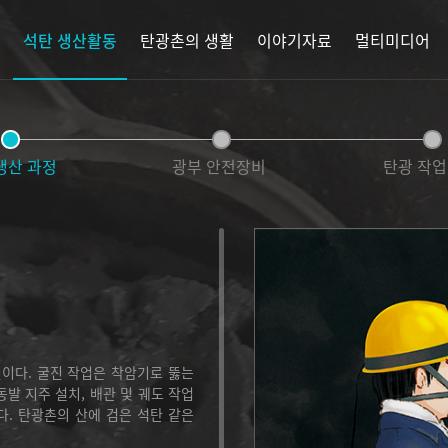
석탄 생산활동
탄광촌의 생활
이야기자료
멀티미디어
생산 과정
광부 안전장비
탄광 작
이다. 굴진 작업은 착암기로 뚫는
동발 지주 설치, 배관 및 궤도 작업
다. 탄광촌의 산에 검은 석탄 같은