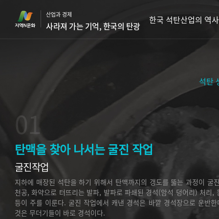
본
산업과 경제
문
한국 석탄산업의 역사
사라져 가는 기억, 한국의 탄광
바
로
가
기
석탄 
01
탄맥을 찾아 나서는 굴진 작업
굴진작업
지하에 매장된 석탄을 하기 위해서 탄맥까지의 갱도를 뚫는 과정이 굴진
천공, 화약으로 터뜨리는 발파, 발파로 파쇄된 경석(암석 덩어리) 처리, 
등이 주를 이룬다. 굴진 작업에서 캐낸 경석은 바깥 경석장으로 운반한
것은 무더기들이 바로 경석이다.