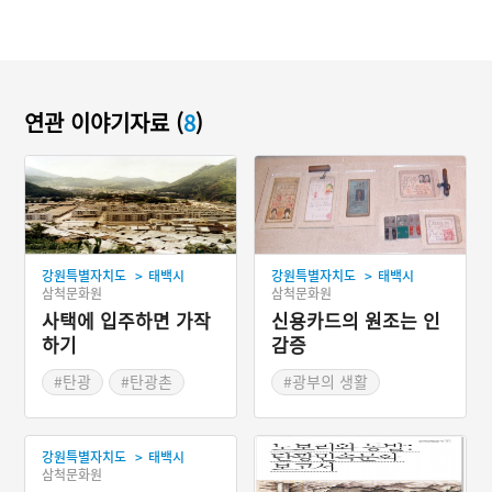
연관 이야기자료 (
8
)
>
>
강원특별자치도
태백시
강원특별자치도
태백시
삼척문화원
삼척문화원
사택에 입주하면 가작
신용카드의 원조는 인
하기
감증
#탄광
#탄광촌
#광부의 생활
>
강원특별자치도
태백시
삼척문화원