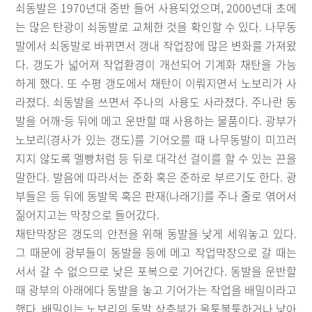
쇠동발은 1970년대 중반 들어 사용되었으며, 2000년대 초에
는 많은 탄광이 쇠동발로 교체한 것을 확인할 수 있다. 나무동
발에서 쇠동발로 바뀌면서 갱내 작업장에 많은 변화를 가져왔
다. 갱도가 넓어져 작업환경이 개선되어 기계화 채탄을 가능
하게 했다. 또 수평 갱도에서 채탄이 이뤄지면서 노보리가 사
라졌다. 쇠동발을 쓰면서 주나의 사용도 사라졌다. 주나란 동
발을 어깨-등 뒤에 메고 운반할 때 사용하는 물품이다. 광부가
노보리(경사가 있는 갱도)를 기어오를 때 나무동발이 미끄러
지지 않도록 멜빵처럼 등 뒤로 대각선 걸이를 할 수 있는 끈을
말한다. 발음에 따라서는 준화 혹은 준하로 부르기도 한다. 광
부들은 등 뒤에 동발목 혹은 판재(나래기)를 주나 줄로 엮어서
짊어지고는 막장으로 들어갔다.
채탄막장은 갱도의 안전을 위해 동발을 낮게 세워놓고 있다.
그 때문에 광부들이 동발을 등에 메고 작업막장으로 갈 때는
서서 갈 수 없으므로 낮은 포복으로 기어간다. 동발을 운반할
때 광부의 아래에다 동발을 놓고 기어가는 작업을 배밀이라고
했다. 배밀이는 노보리의 동발 상층부가 울퉁불퉁하거나 낮아