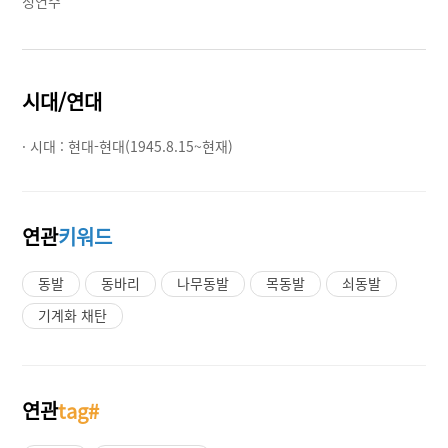
정연수
시대/연대
· 시대 :
현대-현대(1945.8.15~현재)
연관
키워드
동발
동바리
나무동발
목동발
쇠동발
기계화 채탄
연관
tag#