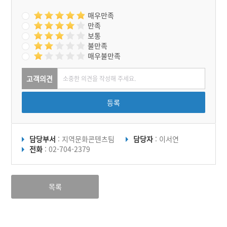
매우만족
만족
보통
불만족
매우불만족
고객의견
등록
담당부서
: 지역문화콘텐츠팀
담당자
: 이서연
전화
: 02-704-2379
목록