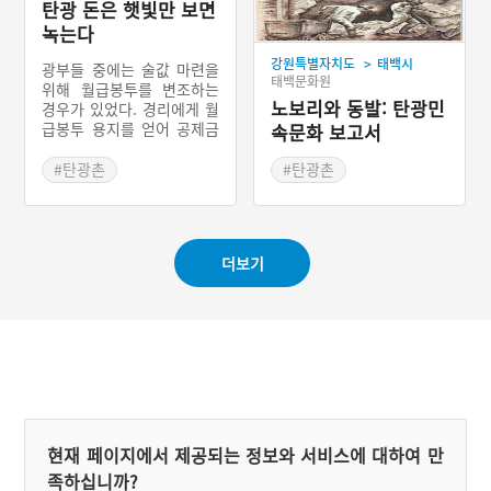
탄광 돈은 햇빛만 보면
녹는다
>
강원특별자치도
태백시
광부들 중에는 술값 마련을
태백문화원
위해 월급봉투를 변조하는
노보리와 동발: 탄광민
경우가 있었다. 경리에게 월
급봉투 용지를 얻어 공제금
속문화 보고서
을 잔뜩 적어서 지출로 잡았
다. 그렇게 조성된 비자금은
#탄광촌
#탄광촌
뒷골목 술집에서 술값으로
#탄광촌 유행어
#탄광 문화예술
뿌려졌다. “탄광 돈은 굴 밖
#광부의 생활
#탄광가
#탄광금기
만 나오면 맥을 못 춘다.”,
“탄광 돈은 햇빛만 보면 녹
더보기
는다.”는 말처럼 탄광에서
번 돈은 헤펐다. 어떤 이는
외상 술값 갚으러 갔다가 오
히려 외상까지 더해놓고 왔
다는 말을 한다.
현재 페이지에서 제공되는 정보와 서비스에 대하여 만
족하십니까?