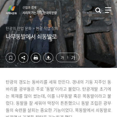
컨
하
산업과 경제
텐
단
사라져 가는 기억, 한국의 탄광
츠
영
영
역
역
바
탄광의 산업 문화 > 탄광 작업 장비
바
로
나무동발에서 쇠동발로
로
가
가
기
기
가
가
탄광의 갱도는 동바리를 세워 만든다. 갱내의 기둥 지주인 동
바리를 광부들은 주로 ‘동발’이라고 불렀다. 탄광개발 초기에
는 목재를 많이 썼는데, 이를 나무동발 혹은 목동발이라고 불
렀다. 동발을 잘 세워야 막장이 튼튼했으니 동발 조립은 광부
들의 숙련을 살피는 중요한 기능이었다. 목동발에서 쇠동발로