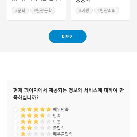
는 단체이다. 탄광촌을 배경
으로 한 시작품을 정리하여
#문학
#탄광문학
#폐광
#탄광쇠퇴
매년 발간하면서 탄광문학
#탄광 문화예술
발전과 보급에 앞장선 단체
이다. 1991년 설립한 탄전
문화연구소의 주요활동으로
더보기
는 『탄전문학』13권 발간,
탄광문학상 시상, 탄광시낭
송회, 탄광문학세미나 등이
있다.
현재 페이지에서 제공되는 정보와 서비스에 대하여 만
족하십니까?
매우만족
만족
보통
불만족
매우불만족