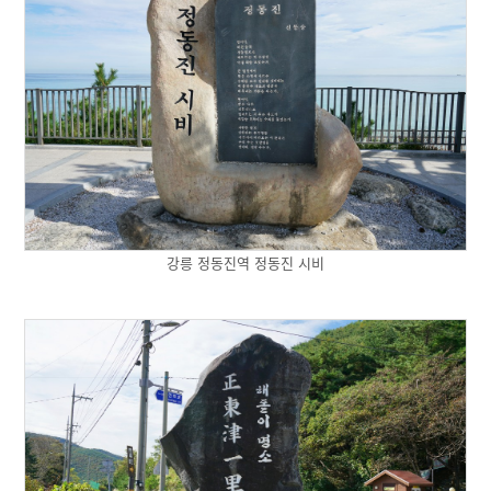
강릉 정동진역 정동진 시비