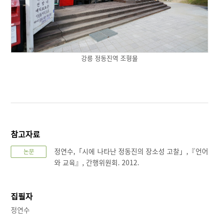
강릉 정동진역 조형물
참고자료
정연수,「시에 나타난 정동진의 장소성 고찰」,『언어
논문
와 교육』, 간행위원회. 2012.
집필자
정연수