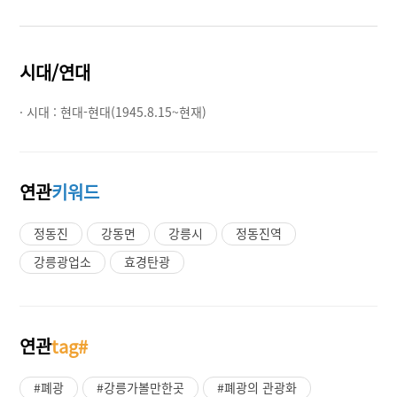
시대/연대
· 시대 :
현대-현대(1945.8.15~현재)
연관
키워드
정동진
강동면
강릉시
정동진역
강릉광업소
효경탄광
연관
tag#
#폐광
#강릉가볼만한곳
#폐광의 관광화