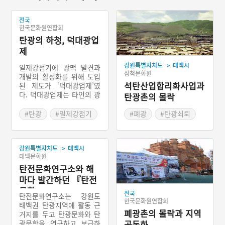
전국
한국문화원연합회
탄광의 하청, 덕대광업
제
>
강원특별자치도
태백시
일제강점기에 광맥 발견과
삼척문화원
개발의 활성화를 위해 도입
석탄산업합리화사업과
된 제도가 ‘덕대광업제’였
다. 덕대광업제는 타인의 광
탄광촌의 몰락
구에서 광맥 일부에 대한 채
탄 허가를 받아 일정한 분철
#탄광
#일제강점기
#폐광
#탄광쇠퇴
을 납부하고 나머지 광산물
을 취득하는 제도이다. 탄광
의 덕대는 종류도 다양해 덕
>
대, 분광, 하청, 청부 등의
강원특별자치도
태백시
태백문화원
이름으로 불린다. 탄광에서
는 덕대 탄광을 하청 탄광,
탄전문화연구소와 해
도급 탄광, 조광 등으로 부
마다 발간하던 『탄전
른다.
문학』
전국
탄전문화연구소는 강원도
한국문화원연합회
태백권 탄광지역에 활동 근
폐광촌의 몰락과 지역
거지를 두고 탄광문화와 탄
광문학을 연구하고 보급하
공동화