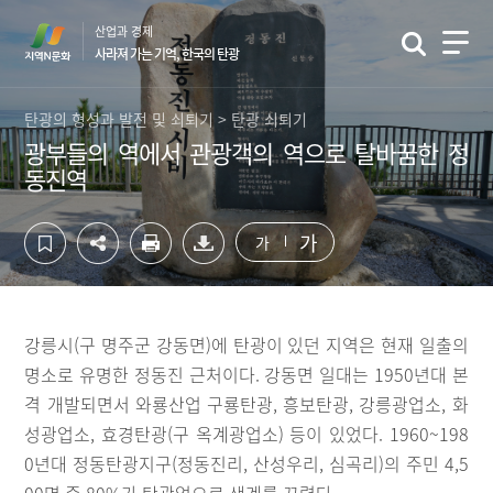
컨
하
산업과 경제
텐
단
사라져 가는 기억, 한국의 탄광
츠
영
영
역
역
바
탄광의 형성과 발전 및 쇠퇴기 > 탄광 쇠퇴기
바
로
광부들의 역에서 관광객의 역으로 탈바꿈한 정
로
가
동진역
가
기
기
가
가
강릉시(구 명주군 강동면)에 탄광이 있던 지역은 현재 일출의
명소로 유명한 정동진 근처이다. 강동면 일대는 1950년대 본
격 개발되면서 와룡산업 구룡탄광, 흥보탄광, 강릉광업소, 화
성광업소, 효경탄광(구 옥계광업소) 등이 있었다. 1960~198
0년대 정동탄광지구(정동진리, 산성우리, 심곡리)의 주민 4,5