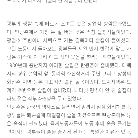
도 아내가 나서서 막걸리 한 사발부터 건넨다.
광부의 생활 속에 빠르게 스며든 것은 상업적 향락문화였으
며, 탄광촌에서 가장 돈 잘 버는 곳은 속칭 물장사들이었다.
광업소 주변이나 사택으로 가는 길목마다 술집이 들어섰다.
고된 노동에서 돌아오는 광부들을 제일 먼저 반갑게 맞는 사
람은 가족이 아니라 애교 섞인 웃음을 뿌리는 작부들이었다.
1980년대 중반까지 이러한 술집은 탄광촌에 즐비했다. 태백
시의 경우 철암역 앞, 통리역·화전삼거리 주변 그리고 장성의
화신촌 지역 등은 대표적인 술집 골목이었다. 도계지역은 도
계역 주변으로 술집이 즐비했다. 네다섯 평밖에 안 된 술집이
라도 젊은 작부 4~5명을 두고 있었다.
탄광촌은 한국의 텍사스로 불리면서 밤까지 점점 화려해졌다.
광부들은 퇴근길에 매일같이 술을 마셨으므로 탄광촌에는 많
은 술집이 필요했다. 육체노동자들이 노동 후에 술을 즐기는
편이지만 광부들이 술을 즐기게 된 데는 특별한 이유가 있다.