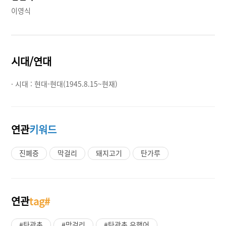
이영식
시대/연대
· 시대 :
현대-현대(1945.8.15~현재)
연관
키워드
진폐증
막걸리
돼지고기
탄가루
연관
tag#
#탄광촌
#막걸리
#탄광촌 유행어