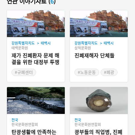
연관 이야기자료 (
6
)
>
>
강원특별자치도
태백시
강원특별자치도
태백시
태백문화원
삼척문화원
재가 진폐환자 문제 해
진폐재해자 단체들
결을 위한 대정부 투쟁
#규폐센터
#노동운동
#폐광
#광부의 생활
전국
전국
한국문화원연합회
한국문화원연합회
탄광생활에 만족하는
광부들의 직업병, 진폐