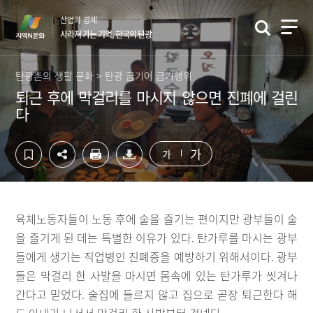
컨
하
산업과 경제
텐
단
사라져 가는 기억, 한국의 탄광
츠
영
영
역
역
바
탄광촌의 생활 문화 > 탄광 금기어 금기행위
바
로
퇴근 후에 막걸리를 마시지 않으면 진폐에 걸린
로
가
다
가
기
기
가
가
육체노동자들이 노동 후에 술을 즐기는 편이지만 광부들이 술
을 즐기게 된 데는 특별한 이유가 있다. 탄가루를 마시는 광부
들에게 생기는 직업병인 진폐증을 예방하기 위해서이다. 광부
들은 막걸리 한 사발을 마시면 몸속에 있는 탄가루가 씻겨나
간다고 믿었다. 술집에 들르지 않고 집으로 곧장 퇴근한다 해