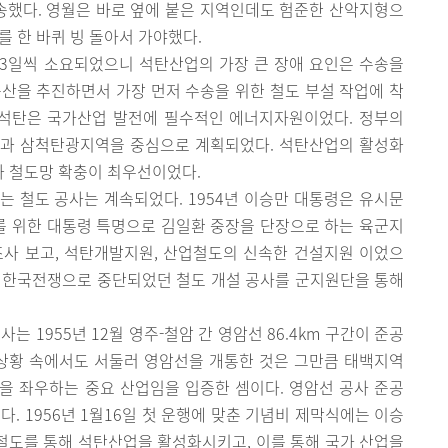
했다. 영월은 바로 옆에 붙은 지역인데도 험준한 산악지형으
를 한 바퀴 빙 돌아서 가야했다.
3일씩 소요되었으니 석탄산업의 가장 큰 장애 요인은 수송을
산을 추진하면서 가장 먼저 수송을 위한 철도 부설 작업에 착
 석탄은 국가산업 발전에 필수적인 에너지자원이었다. 정부의
백과 삼척탄광지역을 중심으로 계획되었다. 석탄산업의 활성화
 철도망 확충이 최우선이었다.
는 철도 공사는 계속되었다. 1954년 이승만 대통령은 유시문
 위한 대통령 특명으로 김일환 중장을 단장으로 하는 육군지
조사 보고, 석탄개발지원, 산업철도의 신속한 건설지원 이었으
다. 한국전쟁으로 중단되었던 철도 개설 공사를 군지원단을 통해
 1955년 12월 영주-철암 간 영암선 86.4km 구간이 준공
가 상황 속에서도 서둘러 영암선을 개통한 것은 그만큼 태백지역
을 좌우하는 중요 산업임을 입증한 셈이다. 영암선 공사 준공
. 1956년 1월16일 첫 운행에 맞춘 기념비 제막식에는 이승
 철도를 통해 석탄산업을 활성화시키고, 이를 통해 국가 산업을