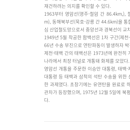
재건하려는 의지를 확인할 수 있다.
1963부터 영암선(영주-철암 간 86.4km,),
m), 동해북부선(묵호-강릉 간 44.6km)
심 산업철도망으로서 중앙선과 경북선이 교차하
1949년 5월 착공한 함백선은 1차 구간(제천-
66년 수송 부진으로 연탄파동이 발생하자 박
제천-태백 간의 태백선은 1973년에 완전히
나라에서 최장 터널로 개통돼 화제를 모았다.
영암선 개통을 주문한 이승만 대통령, 태백
대통령 등 태백과 삼척의 석탄 수송을 위한
한 과제였다. 초창기에는 유연탄을 원료로 하
관차가 등장했으며, 1975년 12월 5일에
다.