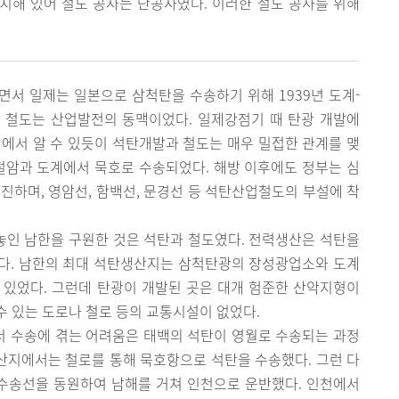
치해 있어 철도 공사는 난공사였다. 이러한 철도 공사를 위해
서 일제는 일본으로 삼척탄을 수송하기 위해 1939년 도계-
 철도는 산업발전의 동맥이었다. 일제강점기 때 탄광 개발에
에서 알 수 있듯이 석탄개발과 철도는 매우 밀접한 관계를 맺
철암과 도계에서 묵호로 수송되었다. 해방 이후에도 정부는 심
진하며, 영암선, 함백선, 문경선 등 석탄산업철도의 부설에 착
 놓인 남한을 구원한 것은 석탄과 철도였다. 전력생산은 석탄을
다. 남한의 최대 석탄생산지는 삼척탄광의 장성광업소와 도계
있었다. 그런데 탄광이 개발된 곳은 대개 험준한 산악지형이
 있는 도로나 철로 등의 교통시설이 없었다.
 수송에 겪는 어려움은 태백의 석탄이 영월로 수송되는 과정
생산지에서는 철로를 통해 묵호항으로 석탄을 수송했다. 그런 다
T 수송선을 동원하여 남해를 거쳐 인천으로 운반했다. 인천에서