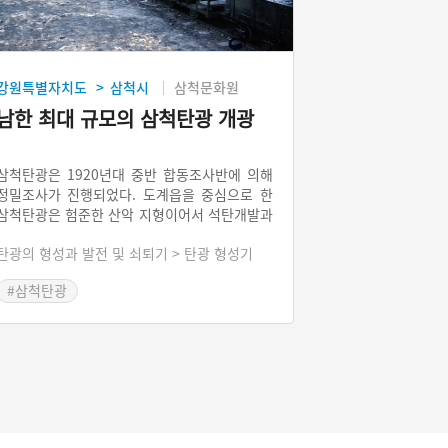
강원특별자치도
삼척시
삼척문화원
>
남한 최대 규모의 삼척탄광 개광
삼척탄광은 1920년대 중반 합동조사반에 의해
정밀조사가 진행되었다. 도계읍을 중심으로 한
삼척탄광은 험준한 산악 지형이어서 석탄개발과
수송 여건이 어려웠는데도 일본제국주의는 개발
탄광의 형성과 발전 및 쇠퇴기 > 탄광 형성기
에 박차를 가한다. 삼척탄광의 생산탄은 묵호항
을 통해 일본까지 수송하는 것이 편리한 이점이
#삼척탄광
있었기 때문이다. 1936년에 4,500만원을 투자
하여 삼척개발주식회사와 삼척철도주식회사를
설립했다.