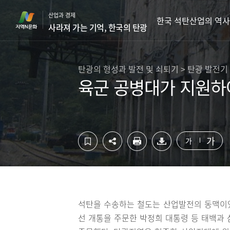
컨
하
산업과 경제
텐
단
한국 석탄산업의 역사
사라져 가는 기억, 한국의 탄광
츠
영
영
역
역
바
바
로
탄광의 형성과 발전 및 쇠퇴기 > 탄광 발전기
로
가
육군 공병대가 지원하
가
기
기
가
가
석탄을 수송하는 철도는 산업발전의 동맥이었
선 개통을 주문한 박정희 대통령 등 태백과