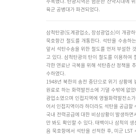
주목했다. 탄광지역은 험준한 산악지대에 위
육군 공병대가 파견되었다.
삼척탄광(도계광업소, 장성광업소)이 개광하면
묵호항간 철도를 개통한다. 석탄을 수송하는
앞서 석탄수송을 위한 철도를 먼저 부설한 것
고 있다. 삼척탄광의 탄이 철도를 이용하여 
각한 연료난 극복을 위해 석탄증산 정책을 추
수하였다.
1948년 북한의 송전 중단으로 위기 상황에
원료로 하는 화력발전소에 기댈 수밖에 없었
광업소였으며 인접지역에 영월화력발전소가 
어서 인접지역이라 하더라도 석탄을 공급할 수
국내 전력공급에 대한 비상상황이 발생하면서
만 봐도 확인할 수 있다. 태백이나 삼척의 
음 묵호항에서 석탄을 선적한 후, 미군 LS