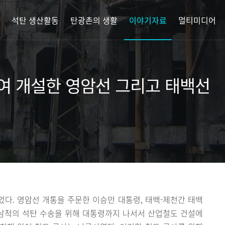
석탄 생산활동
탄광촌의 생활
이야기자료
멀티미디어
여 개설한 영암선 그리고 태백선
다. 영암선 개통을 주문한 이승만 대통령, 태백-제천간 태백
 삼척의 석탄 수송을 위해 대통령까지 나서서 산업철도 건설에