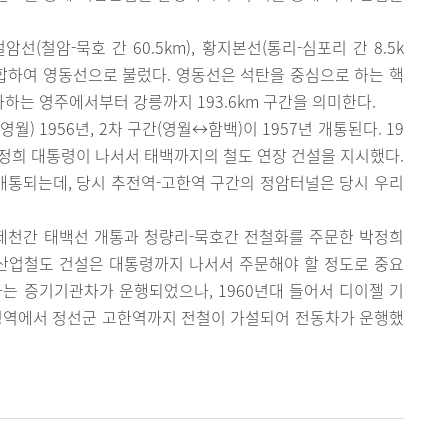
 철암선(철암-묵호 간 60.5km), 황지본선(통리-심포리 간 8.5k
을 통합하여 영동선으로 불렀다. 영동선은 석탄을 중심으로 하는 핵
는 영주에서부터 강릉까지 193.6km 구간을 의미한다.
영월) 1956년, 2차 구간(영월↔함백)이 1957년 개통된다. 19
정희 대통령이 나서서 태백까지의 철도 연장 건설을 지시했다.
 개통되는데, 당시 추전역-고한역 구간의 정암터널은 당시 우리
-제천간 태백선 개통과 청량리-묵호간 전철화를 주문한 박정희
 산업철도 건설은 대통령까지 나서서 주문해야 할 정도로 중요
는 증기기관차가 운행되었으나, 1960년대 들어서 디이젤 기
 북평역에서 정선군 고한역까지 전철이 가설되어 전동차가 운행했