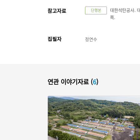
참고자료
대한석탄공사. 대한
단행본
쪽.
집필자
정연수
연관 이야기자료 (
6
)