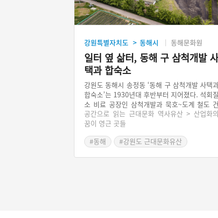
강원특별자치도
동해시
동해문화원
>
일터 옆 삶터, 동해 구 삼척개발 
택과 합숙소
강원도 동해시 송정동 ‘동해 구 삼척개발 사택
합숙소’는 1930년대 후반부터 지어졌다. 석회
소 비료 공장인 삼척개발과 묵호~도계 철도 
공간으로 읽는 근대문화 역사유산 > 산업화
설을 위한 삼척철도의 직원용 사택이자 기숙
꿈이 영근 곳들
다. 삼척개발의 전체 사택단지는 모두 31개 
인데, 해방을 전후해 건축되었다. 31개 동 가
#동해
#강원도 근대문화유산
데 4개 동(공장장 주택 1동, 공장 간부용 주택 
동, 독신 노동자의 합숙소 1동)이 등록문화재
지정되었다. 삼척개발은 해방 후 북삼화학으
이름이 바뀌었고, 1960년대엔 석회질소 비료 
신 합금철을 생산하는 공장이 되었다. 현재는 
B메탈의 소유다. ‘동해 구 삼척개발 사택과 합
소’는 일터와 삶터가 붙어 있는 산업화 시대
역사를 보여주는 중요한 자료로 평가된다.