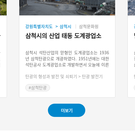
강원특별자치도
삼척시
삼척문화원
>
사
삼척시의 산업 태동 도계광업소
과
삼척시 석탄산업의 맏형인 도계광업소는 1936
질
년 삼척탄광으로 개광하였다. 1951년에는 대한
건
석탄공사 도계광업소로 개발하면서 오늘에 이른
의
사
다. 석탄산업 합리화로 탄광 대다수가 폐광하는
탄광의 형성과 발전 및 쇠퇴기 > 탄광 발전기
동
상황 속에서도 도계광업소는 3개의 갱구를 유지
운
하고 있으며, 2018년 5월 현재 석탄생산을 계속
#삼척탄광
2
하고 있다. 도계광업소는 삼척시의 핵심 산업의
로
주역으로 자리해왔다.
로
대
더보기
D
숙
의