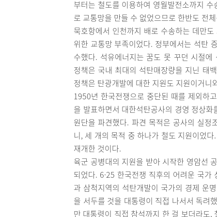
부터는 철도를 이용하여 영월발전소까지 수송
로 교통망을 만들 수 없었으므로 한반도 전체
묵호항에서 인천까지 배로 수송하는 데만도 
위한 교통망 부족이었다. 정부에서는 석탄 증
수했다. 석유에너지는 꿈도 못 꾸던 시절에
정책은 국내 최대의 석탄매장량을 지닌 태
정책은 탄광개발에 대한 지원도 지원이거니와
1950년 한국전쟁으로 중단된 때를 제외하고
을 발표하면서 대한석탄공사의 경영 정상화를
원단을 파견했다. 파견 목적은 공사의 실정
니, 세 개의 목적 중 하나가 철도 지원이었
재개한 것이다.
육군 공병대의 지원을 받아 시작한 영암선 공사는
되었다. 6·25 한국전쟁 직후의 어려운 국
과 삼척지역의 석탄개발이 국가의 경제 운명
을 서두를 것을 대통령이 직접 나서서 독려했다
만 대통령이 직접 참석까지 한 걸 보더라도,