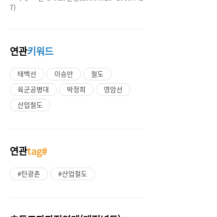
7)
연관
키워드
태백선
이승만
철도
육군공병대
박정희
영암선
산업철도
연관
tag#
#탄광촌
#산업철도