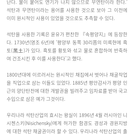
난다. 불이 붙어도 연기가 나지 않으므로 무연탄이라 한다.’
석탄과 무연탄이라는 용어를 사용한 것으로 보아 그 이전에
이미 원시적인 사용이 있었을 것으로도 추측할 수 있다.
석탄을 사용한 기록은 윤유가 편찬한 『속평양지』에 등장한
다. 1730년(영조 6년)에 ‘평양부 동쪽 30리쯤의 미륵현에 흑
토(黑土)가 있다. 흑토를 황토와 섞고 물로 혼합하여 반죽하
여 건조시킨 후 이를 사용한다’고 했다.
1800년대에 이르러서는 원시적인 채집에서 벗어나 채굴작업
을 직업으로 삼는 이들도 있었다. 1885년 평안감사가 평양 인
근의 양단탄전에 대한 개발권을 빌려주고 임차료를 받아 국고
수입으로 삼은 예가 그것이다.
우리나라 석탄산업의 효시는 왕실이 1896년 4월 러시아인 니
시첸스키(Nisichensky)에게 허가한 함경도 경성과 경원지방
에 대한 석탄 채굴권이라 할 수 있다. 우리나라 석탄산업의 출