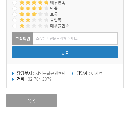
매우만족
만족
보통
불만족
매우불만족
고객의견
등록
담당부서
: 지역문화콘텐츠팀
담당자
: 이서연
전화
: 02-704-2379
목록