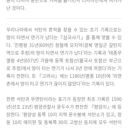
종이 러시아 공관으로 거처를 옮기면서 러시아인에게 허가가
난 것이다.
우리나라에서 석탄의 흔적을 찾을 수 있는 초기 기록으로는
땅이 타면서 연기가 났다는『삼국사기』를 통해 엿볼 수 있
다. ‘진평왕 31년(609년) 정월에 모지악(경북 영일군 갈탄지
역으로 추정)의 땅이 타면서 연기가 났다’라는 기록과 ‘태종무
열왕 4년(657년) 가을에 동쪽 토함산(불국사 토함산 부근으
로 추정)에서 땅이 타는 연기가 나서 3년 만에 꺼졌다’라는 기
록이 전한다. 또 『고려사』에는 1180년(명종 10년)에 ‘의연
촌에서 땅이 타고 연기가 끊이지 않았다’라는 기록이 있다.
한편 석탄과 무연탄이라는 표기가 등장한 최초 기록은 1590
년(선조 23년) 평양관찰사 윤두수가 편찬한 『평양지』에 등
장한다. ‘평양성 동쪽 10리 지역 문수봉에 석탄소가 있고, 정
동 10리 예미현 및 동북쪽 30리 고방산 등지에 모두 석탄이