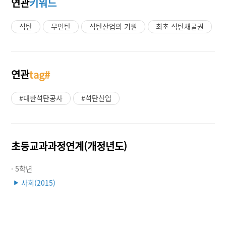
연관
키워드
석탄
무연탄
석탄산업의 기원
최초 석탄채굴권
연관
tag#
#대한석탄공사
#석탄산업
초등교과과정연계(개정년도)
· 5학년
사회(2015)
▶