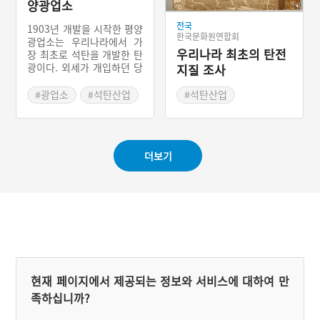
인터라 정부는 석탄개발만
해 일본인의 독점이 강화된
양광업소
은 국가 직영체제를 고수할
다.
수밖에 없었다.
전국
1903년 개발을 시작한 평양
한국문화원연합회
광업소는 우리나라에서 가
우리나라 최초의 탄전
장 최초로 석탄을 개발한 탄
광이다. 외세가 개입하던 당
지질 조사
시 외국인들이 금광 다음으
로 가장 특허권을 원한 것이
#광업소
#석탄산업
#석탄산업
탄광이었다. 1910년에는 조
#북한탄광
선총독부가 평양광업소를
운영했는데, 우리나라 탄광
중에서 가장 먼저 착암기를
더보기
도입했다. 1937년부터는 석
탄생산량조차 일본 해군의
기밀이 될 만큼 평양탄광은
중요했다.
현재 페이지에서 제공되는 정보와 서비스에 대하여 만
족하십니까?