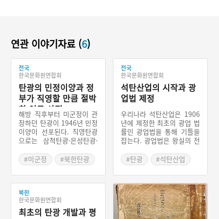
연관 이야기자료 (
6
)
전국
전국
한국문화원연합회
한국문화원연합회
탄광의 민정이양과 정
석탄산업의 시작과 광
부가 직영할 만큼 절박
업법 제정
한 연료 사정
해방 직후부터 미군정이 관
우리나라 석탄산업은 1906
장하던 탄광이 1946년 민정
년에 제정한 최초의 광업 법
이양이 선포된다. 직영탄광
률인 광업법을 통해 기틀을
으로는 삼척탄광·은성탄광·
잡는다. 광업법은 왕실의 전
화순탄광·단양탄광이, 귀속
유물이던 광업권을 개방하
탄광으로는 경주탄광·강릉
여 자유경쟁에 의한 개발을
#미군정
#북한탄광
#탄광
#석탄산업
탄광·옥계탄광·연천탄광 등
가능하게 했다. 하지만 당시
이 있다. 석탄생산의 80%
의 친일내각은 광업법을 통
를 북한지역이 담당하여 오
해 일본인이 독점할 수 있도
다가, 1948년 남한지역에
북한
록 허가 조항을 제정했다.
한국문화원연합회
대한 송전을 중단한다. 당시
일제식민 통치가 시작되면
의 연료사정이 긴급한 상황
최초의 탄광 개발과 평
서는 조선광업령 제정을 통