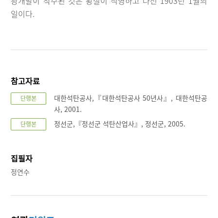
광개발이 착수된 것은 황실이 직영하고 나선 1903년 1월의
일이다.
참고자료
대한석탄공사,『대한석탄공사 50년사』, 대한석탄공
단행본
사, 2001.
정선군,『정선군 석탄산업사』, 정선군, 2005.
단행본
집필자
정연수