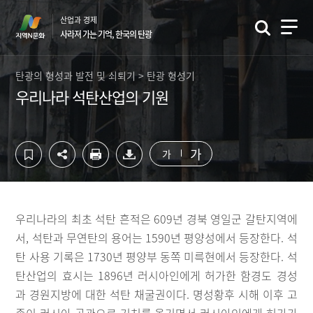
컨
하
산업과 경제
텐
단
사라져 가는 기억, 한국의 탄광
츠
영
영
역
역
바
탄광의 형성과 발전 및 쇠퇴기 > 탄광 형성기
바
로
우리나라 석탄산업의 기원
로
가
가
기
기
가
가
우리나라의 최초 석탄 흔적은 609년 경북 영일군 갈탄지역에
서, 석탄과 무연탄의 용어는 1590년 평양성에서 등장한다. 석
탄 사용 기록은 1730년 평양부 동쪽 미륵현에서 등장한다. 석
탄산업의 효시는 1896년 러시아인에게 허가한 함경도 경성
과 경원지방에 대한 석탄 채굴권이다. 명성황후 시해 이후 고