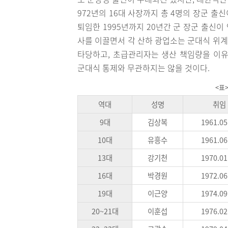
972년의 16대 사장까지 총 4명의 장군 출신
퇴임한 1995년까지 20년간 군 장군 출신
사를 이끌면서 각 산하 광업소는 군대식 위
타당하고, 초급관리자는 생산 책임량을 이
군대식 통제와 무관하지는 않을 것이다.
<표
역대
성명
취임
9대
김상복
1961.05
10대
유흥수
1961.06
13대
강기천
1970.01
16대
박경원
1972.06
19대
이근양
1974.09
20~21대
이훈섭
1976.02