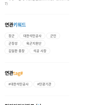
7)
연관
키워드
장군
대한석탄공사
군인
군장성
육군지원단
김일환 중장
석공 사장
연관
tag#
#대한석탄공사
#탄광기관