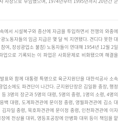
 사장으로 부임했으며, 1974년부터 1995년까지 20년간 군
 속에서 시설복구와 증산에 자금을 투입하면서 전쟁의 와중에
탄광노동자들의 임금 지급은 몇 달 씩 지연됐다. 견디다 못한 대
참여, 장성광업소 불참) 노동자들이 연대해 1954년 12월 2일
 파업으로 기록되는 이 파업은 사회문제로 비화됐으며 해결을
시문 발표와 함께 대통령 특명으로 육군지원단을 대한석공사 소속
광업소에도 파견단이 나간다. 군지원단장은 김일환 중장, 행정
 3명의 장군과 5명의 대령, 5명의 중령, 1명의 소령, 4명의
응백 대령, 도계파견관에 문이정 중령, 영월파견관에 김소 대
 김자일 중령, 묵호파견관에 문이정 중령, 인천파견관에 이자
공장에 전상율 대위, 영등포공장에 안병화 대위 등이 책임을 맡