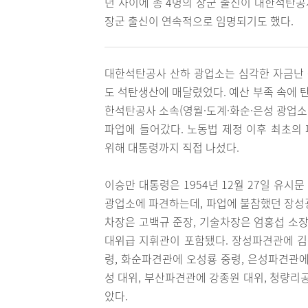
년 사이에 총 4명의 장군 출신이 대한석탄공사
장군 출신이 연속적으로 임명되기도 했다.
대한석탄공사 산하 광업소는 심각한 자금난
도 석탄생산에 매달렸었다. 예산 부족 속에 
한석탄공사 소속(영월·도계·화순·은성 광업소 
파업에 들어갔다. 노동법 제정 이후 최초의
위해 대통령까지 직접 나섰다.
이승만 대통령은 1954년 12월 27일 유
광업소에 파견하는데, 파업에 불참했던 장성
차장은 고백규 준장, 기술차장은 엄홍섭 소장 등
대위급 지휘관이 포함됐다. 장성파견관에 김
령, 화순파견관에 오성룡 중령, 은성파견관에
성 대위, 부산파견관에 강종원 대위, 청량리
았다.