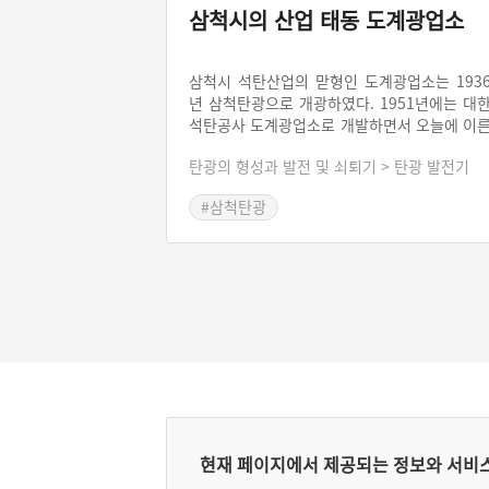
삼척시의 산업 태동 도계광업소
삼척시 석탄산업의 맏형인 도계광업소는 193
년 삼척탄광으로 개광하였다. 1951년에는 대
석탄공사 도계광업소로 개발하면서 오늘에 이
다. 석탄산업 합리화로 탄광 대다수가 폐광하
탄광의 형성과 발전 및 쇠퇴기 > 탄광 발전기
상황 속에서도 도계광업소는 3개의 갱구를 유
하고 있으며, 2018년 5월 현재 석탄생산을 계
#삼척탄광
하고 있다. 도계광업소는 삼척시의 핵심 산업
주역으로 자리해왔다.
현재 페이지에서 제공되는 정보와 서비