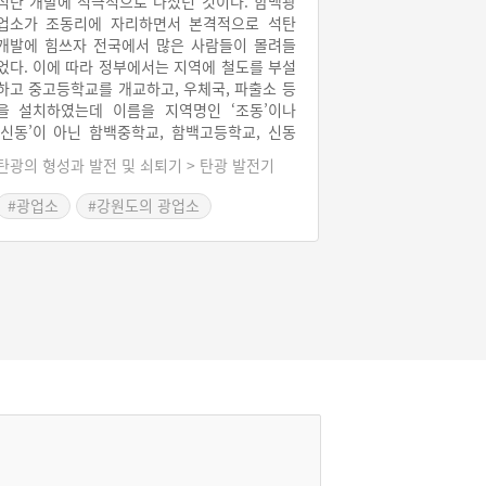
석탄 개발에 적극적으로 나섰던 것이다. 함백광
업소가 조동리에 자리하면서 본격적으로 석탄
개발에 힘쓰자 전국에서 많은 사람들이 몰려들
었다. 이에 따라 정부에서는 지역에 철도를 부설
하고 중고등학교를 개교하고, 우체국, 파출소 등
을 설치하였는데 이름을 지역명인 ‘조동’이나
‘신동’이 아닌 함백중학교, 함백고등학교, 신동
읍 함백출장소, 함백치안센터, 함백의용소방대
탄광의 형성과 발전 및 쇠퇴기 > 탄광 발전기
등과 같이 ‘함백광업소’의 이름을 따서 명명하는
것이 일반적이다.
#광업소
#강원도의 광업소