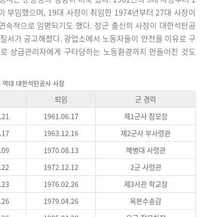
이 부임했으며, 19대 사장이 취임한 1974년부터 27대 사장이
이 연속적으로 임명되기도 했다. 장군 출신의 사장이 대한석탄공
계질서가 공고해졌다. 광업소에서 노동자들이 안전을 이유로 구
유로 상급관리자에게 구타당하는 노동환경까지 만들어진 것도
> 역대 대한석탄공사 사장
퇴임
군 경력
.21
1961.06.17
제1군사 참모장
.17
1963.12.16
제2군사 부사령관
.09
1970.08.13
해병대 사령관
.22
1972.12.12
2군 사령관
.23
1976.02.26
제3사관 학교장
.26
1979.04.26
육본수송감