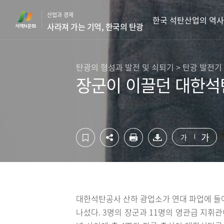
컨
하
산업과 경제
텐
단
한국 석탄산업의 역사
사라져 가는 기억, 한국의 탄광
츠
영
영
역
역
바
바
로
탄광의 형성과 발전 및 쇠퇴기 > 탄광 발전기
로
가
장군이 이끌던 대한
가
기
기
가
가
대한석탄공사 산하 광업소가 연대 파업에 들어
나섰다. 3명의 장군과 11명의 영관급 지휘관