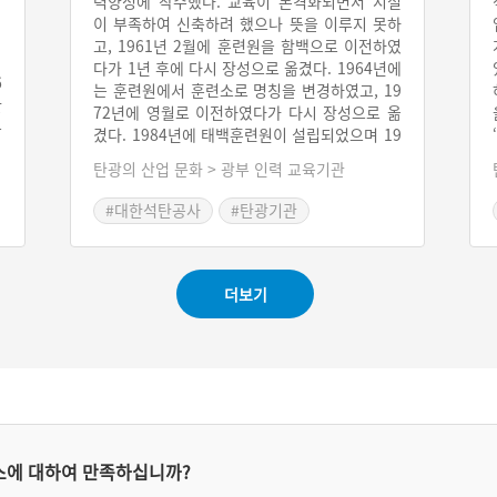
력양성에 착수했다. 교육이 본격화되면서 시설
이 부족하여 신축하려 했으나 뜻을 이루지 못하
고, 1961년 2월에 훈련원을 함백으로 이전하였
다가 1년 후에 다시 장성으로 옮겼다. 1964년에
6
는 훈련원에서 훈련소로 명칭을 변경하였고, 19
한
72년에 영월로 이전하였다가 다시 장성으로 옮
른
겼다. 1984년에 태백훈련원이 설립되었으며 19
는
94년에는 기술훈련소와 통합하였다.
탄광의 산업 문화 > 광부 인력 교육기관
지
속
#대한석탄공사
#탄광기관
의
더보기
스에 대하여 만족하십니까?