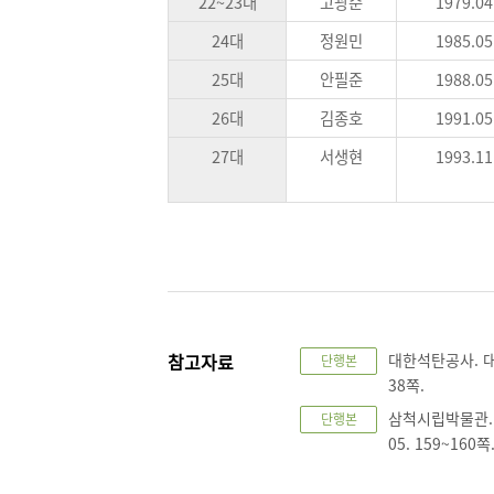
22~23대
고광순
1979.04
24대
정원민
1985.05
25대
안필준
1988.05
26대
김종호
1991.05
27대
서생현
1993.11
참고자료
대한석탄공사. 대한
단행본
38쪽.
삼척시립박물관. 
단행본
05. 159~160쪽