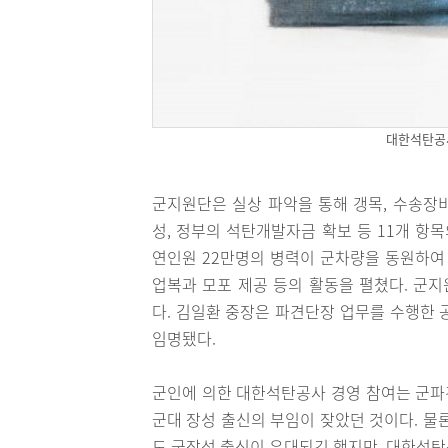
대한석탄공
군지원단은 실상 파악을 통해 갱목, 수송장비
성, 정부의 석탄개발자금 확보 등 11개 항
연인원 22만명의 병력이 군차량을 동원하여 
업복과 모포 제공 등의 활동을 펼쳤다. 군지
다. 김일환 중장은 파견단장 업무를 수행한 
임명됐다.
군인에 의한 대한석탄공사 경영 참여는 군파
군대 장성 출신의 부임이 잦았던 것이다. 물
도 군장성 출신이 우대되긴 했지만, 대한석탄공