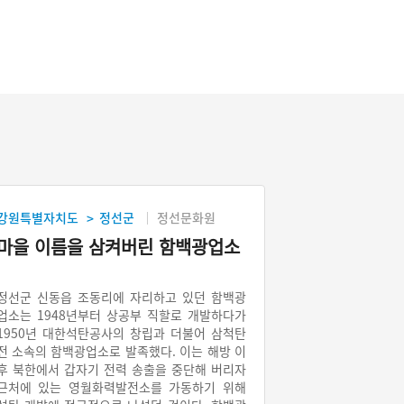
강원특별자치도
정선군
정선문화원
>
마을 이름을 삼켜버린 함백광업소
정선군 신동읍 조동리에 자리하고 있던 함백광
업소는 1948년부터 상공부 직할로 개발하다가
1950년 대한석탄공사의 창립과 더불어 삼척탄
전 소속의 함백광업소로 발족했다. 이는 해방 이
후 북한에서 갑자기 전력 송출을 중단해 버리자
근처에 있는 영월화력발전소를 가동하기 위해