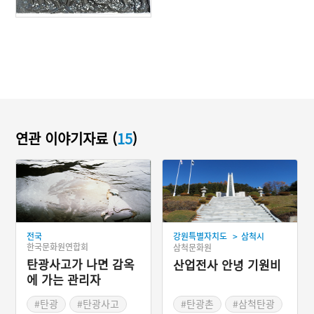
연관 이야기자료 (
15
)
>
전국
강원특별자치도
삼척시
한국문화원연합회
삼척문화원
탄광사고가 나면 감옥
산업전사 안녕 기원비
에 가는 관리자
#탄광
#탄광사고
#탄광촌
#삼척탄광