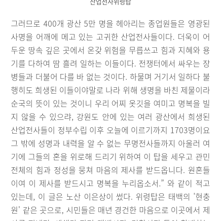
산업전사위령탑
그러므로 400개 광산 5만 명을 헤아리는 종업원들은 영광된
사명을 어깨에 메고 있는 고귀한 산업전사들이다. 더욱이 어
두운 땅속 깊은 곳에서 온갖 위험을 무릅쓰고 힘과 지혜와 용
기를 다하여 땀 흘려 일하는 이들이다. 전쟁터에서 싸우는 장
병들과 더불어 다를 바 없는 것이다. 하물며 거기서 일하다 불
행히도 희생된 이들이야말로 나라 위해 생명을 바친 제물이라
순국의 뜻이 있는 것이니 우리 어찌 옷깃을 여미고 명복을 빌
지 않을 수 있으랴, 강원도 안에 있는 여러 광산에서 희생된
산업전사들이 정부수립 이후 오늘에 이르기까지 1703명이요
그 밖에 성명과 내력을 알 수 없는 무명전사들까지 아울러 여
기에 그들의 혼을 위로해 드리기 위하여 이 탑을 세우고 관민
전체의 힘과 정성을 뭉쳐 마음의 제사를 받드옵니다. 원혼들
이여 이 제사를 받드시고 명복을 누리옵소서.” 와 같이 적고
있는데, 이 글은 노산 이은상이 썼다. 위령탑은 태백의 '현충
원' 같은 곳으로, 시민들은 매년 경건한 마음으로 이곳에서 제