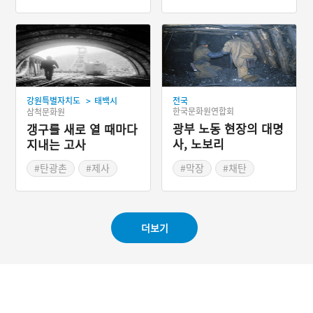
#산업전사
>
강원특별자치도
태백시
전국
한국문화원연합회
삼척문화원
광부 노동 현장의 대명
갱구를 새로 열 때마다
사, 노보리
지내는 고사
#탄광촌
#제사
#막장
#채탄
#노보리
#광부 노동 현장
더보기