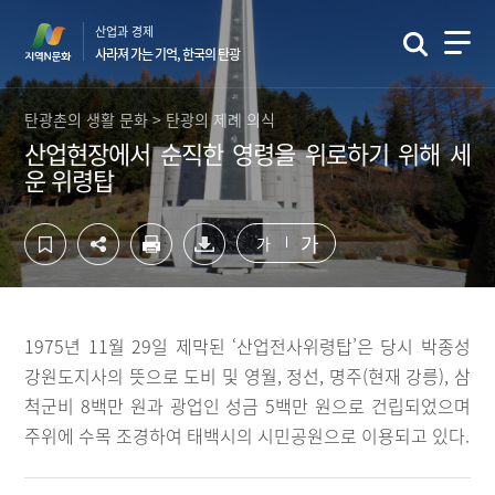
컨
하
산업과 경제
텐
단
사라져 가는 기억, 한국의 탄광
츠
영
영
역
역
바
탄광촌의 생활 문화 > 탄광의 제례 의식
바
로
산업현장에서 순직한 영령을 위로하기 위해 세
로
가
운 위령탑
가
기
기
가
가
1975년 11월 29일 제막된 ‘산업전사위령탑’은 당시 박종성
강원도지사의 뜻으로 도비 및 영월, 정선, 명주(현재 강릉), 삼
척군비 8백만 원과 광업인 성금 5백만 원으로 건립되었으며
주위에 수목 조경하여 태백시의 시민공원으로 이용되고 있다.