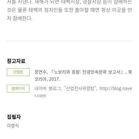
사를 지낸다. 새해가 되면 태백시장, 경찰서장 등이 참배하는
것은 물론 태백의 정치인들 또한 출마할 때면 항상 이곳을 먼
저 참배한다.
참고자료
정연수, 『노보리와 동발: 탄광민속문화 보고서』, 북
단행본
코리아, 2017.
네이버 블로그, "산업전사위령탑", http://blog.nave
웹페이지
r.com
집필자
이영식