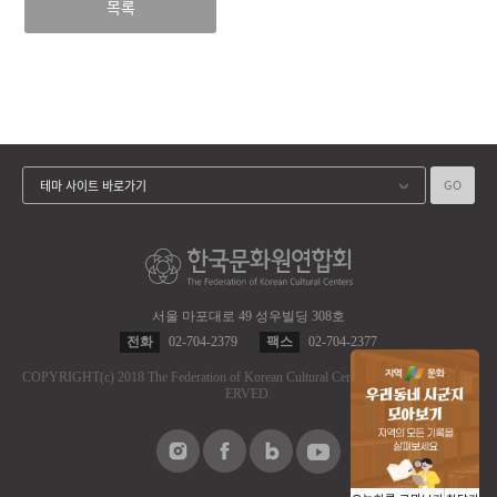
목록
GO
테마 사이트 바로가기
서울 마포대로 49 성우빌딩 308호
전화
02-704-2379
팩스
02-704-2377
COPYRIGHT
(c)
2018 The Federation of Korean Cultural Centers.
ALL RIGHT RES
ERVED.