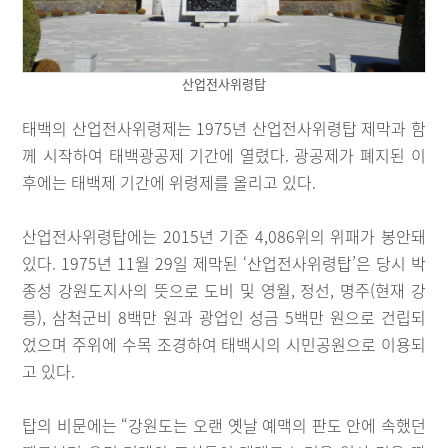
산업전사위령탑
태백의 산업전사위령제는 1975년 산업전사위령탑 제막과 함
께 시작하여 태백광공제 기간에 열렸다. 광공제가 폐지된 이
후에는 태백제 기간에 위령제를 올리고 있다.
산업전사위령탑에는 2015년 기준 4,086위의 위패가 봉안돼
있다. 1975년 11월 29일 제막된 ‘산업전사위령탑’은 당시 박
종성 강원도지사의 뜻으로 도비 및 영월, 정선, 명주(현재 강
릉), 삼척군비 8백만 원과 광업인 성금 5백만 원으로 건립되
었으며 주위에 수목 조경하여 태백시의 시민공원으로 이용되
고 있다.
탑의 비문에는 “강원도는 오랜 옛날 예맥의 판도 안에 속했던