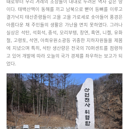
때로부터 우리 겨레의 조상들이 대대로 누려온 역사 깊은 땅
이다. 태백산맥이 동해를 끼고 남북으로 뻗어 등뼈를 이루고
결가낙지 태산준령들이 고을 고을 가로세로 솟아들어 풍경은
아름다운 채 주민들의 생활은 가난을 면치 못하였다. 그러나
실상은 석탄, 석회석, 중석, 모리부텡, 창연, 흑연, 니켈, 유화
철, 고령토, 석연, 아희유원소광등 귀중한 지하자원들을 제몸
에 지녔으며 특히, 석탄 생산량은 전국의 70퍼센트를 점령하
고 있어 개발에 따라 오늘의 국가 경제를 좌우하는 보고가 되
었다.