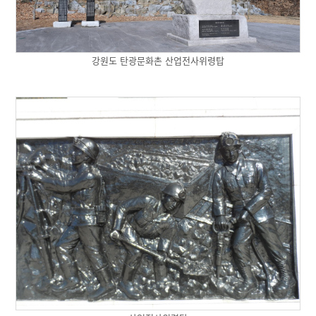
강원도 탄광문화촌 산업전사위령탑