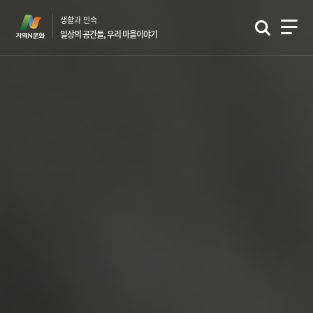
본
생활과 민속
문
일상의 공간들, 우리 마을이야기
바
로
가
기