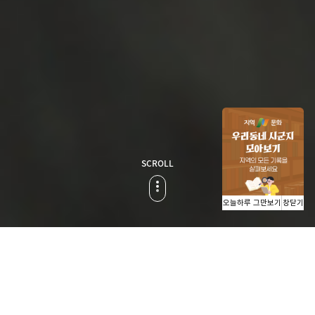
SCROLL
오늘하루 그만보기
창닫기
사락사락 지식이 쌓이는 곳
도서관과 책방