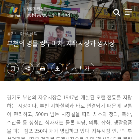
컨
하
생활과 민속
텐
단
일상의 공간들, 우리 마을이야기
츠
영
영
역
역
바
경기도 마을 산책
바
로
부천의 명물 쌍두마차, 자유시장과 깡시장
로
가
가
기
기
가
가
경기도 부천의 자유시장은 1947년 개설된 오랜 전통을 자랑
하는 시장이다. 부천 지하철역과 바로 연결되기 때문에 교통
이 편리하고, 500m 넘는 시장길을 따라 채소와 청과, 축산,
수산물 등 싱싱한 식자재는 물론 식당, 의류, 잡화, 생활용품
을 파는 점포 250여 개가 영업하고 있다. 자유시장 인근의 부