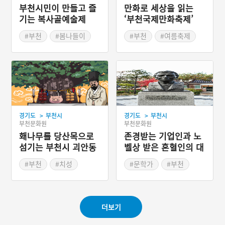
부천시민이 만들고 즐
만화로 세상을 읽는
기는 복사골예술제
‘부천국제만화축제’
#부천
#봄나들이
#부천
#여름축제
#봄축제
#경기도축제
#여름여행
#경기도축제
>
>
경기도
부천시
경기도
부천시
부천문화원
부천문화원
홰나무를 당산목으로
존경받는 기업인과 노
섬기는 부천시 괴안동
벨상 받은 혼혈인의 대
모 – 부천 펄벅기념관
#부천
#치성
#문학가
#부천
#경기도지명유래
#근현대인물공간
#경기도근대역사
더보기