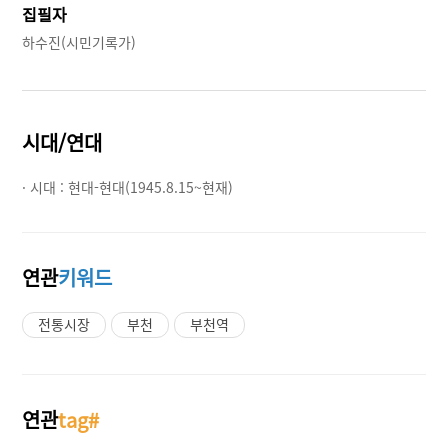
집필자
하수진(시민기록가)
시대/연대
· 시대 :
현대-현대(1945.8.15~현재)
연관
키워드
전통시장
부천
부천역
연관
tag#