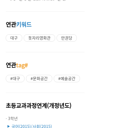
연관
키워드
대구
돗자리영화관
만권당
연관
tag#
#대구
#문화공간
#예술공간
초등교과과정연계(개정년도)
· 3학년
국어(2015)/사회(2015)
▶