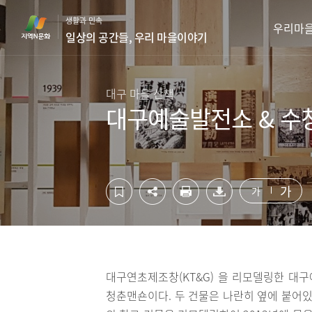
컨
하
생활과 민속
텐
단
우리마
일상의 공간들, 우리 마을이야기
츠
영
영
역
역
바
바
로
대구 마을 산책
로
가
대구예술발전소 & 수
가
기
기
가
가
대구연초제조창(KT&G) 을 리모델링한 대
청춘맨숀이다. 두 건물은 나란히 옆에 붙어있