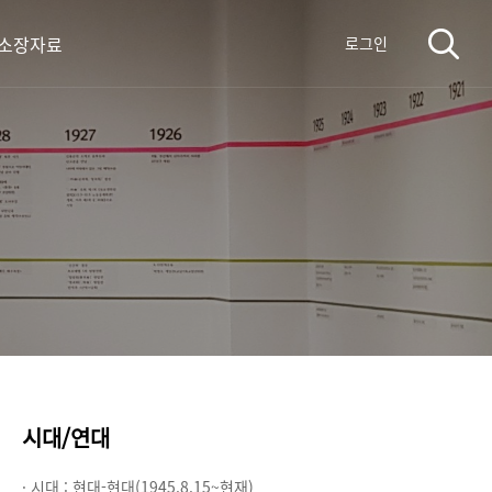
 소장자료
로그인
시대/연대
· 시대 :
현대-현대(1945.8.15~현재)