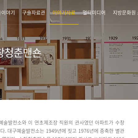
을이야기
구술자료관
이야기자료
멀티미디어
지방문화원
창청춘맨숀
구예술발전소와 이 연초제조장 직원의 관사였던 아파트가 수창
다. 대구예술발전소는 1949년에 짓고 1976년에 증축한 별관