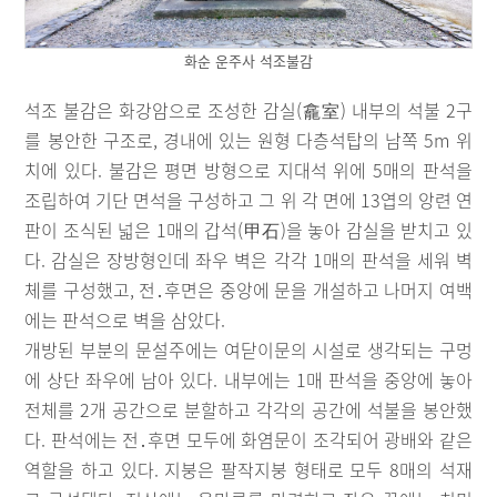
화순 운주사 석조불감
석조 불감은 화강암으로 조성한 감실(龕室) 내부의 석불 2구
를 봉안한 구조로, 경내에 있는 원형 다층석탑의 남쪽 5m 위
치에 있다. 불감은 평면 방형으로 지대석 위에 5매의 판석을
조립하여 기단 면석을 구성하고 그 위 각 면에 13엽의 앙련 연
판이 조식된 넓은 1매의 갑석(甲石)을 놓아 감실을 받치고 있
다. 감실은 장방형인데 좌우 벽은 각각 1매의 판석을 세워 벽
체를 구성했고, 전․후면은 중앙에 문을 개설하고 나머지 여백
에는 판석으로 벽을 삼았다.
개방된 부분의 문설주에는 여닫이문의 시설로 생각되는 구멍
에 상단 좌우에 남아 있다. 내부에는 1매 판석을 중앙에 놓아
전체를 2개 공간으로 분할하고 각각의 공간에 석불을 봉안했
다. 판석에는 전․후면 모두에 화염문이 조각되어 광배와 같은
역할을 하고 있다. 지붕은 팔작지붕 형태로 모두 8매의 석재