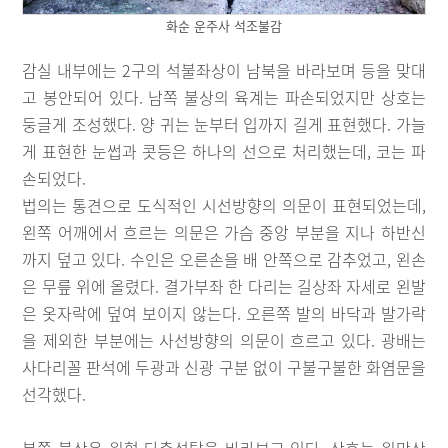
화순 운주사 석조불감
감실 내부에는 2구의 석불좌상이 남북을 바라보며 등을 맞대
고 봉안되어 있다. 남쪽 불상의 육계는 파손되었지만 상호는
둥글게 조성했다. 양 귀는 눈부터 입까지 길게 표현했다. 가늘
게 표현한 눈썹과 콧등은 하나의 선으로 처리했는데, 코는 파
손되었다.
법의는 통견으로 도식적인 시선방향의 의문이 표현되었는데,
왼쪽 어깨에서 흐르는 의문은 가슴 중앙 부분을 지나 하반신
까지 덮고 있다. 수인은 오른손을 배 안쪽으로 감추었고, 왼손
은 무릎 위에 올렸다. 결가부좌 한 다리는 길상좌 자세로 왼발
은 옷자락에 덮여 보이지 않는다. 오른쪽 발의 바닥과 발가락
을 제외한 부분에는 사선방향의 의문이 흐르고 있다. 광배는
사다리꼴 판석에 두광과 신광 구분 없이 구불구불한 화염문을
선각했다.