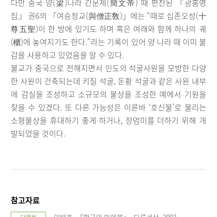
다만 중국 양(梁)나라 간문제(簡文帝) 때 편찬된 『광홍명
집』 권6의 「여승정교(與僧正敎)」에는 “때로 십존오성(十
尊五聖)이 한 방에 있기도 하며 혹은 여래와 함께 하나의 궤
(櫃)에 놓여지기도 한다.”라는 기록이 있어 양 나라 때 이미 불
감을 사용하고 있었음을 알 수 있다.
불교가 중국으로 전해지면서 인도의 석굴사원을 모방한 다양
한 사원이 건축되는데 키질 석굴, 돈황 석굴과 같은 사원 내부
에 감실을 조성하고 소규모의 불상을 조성한 예에서 기원을
찾을 수 있겠다. 또 다른 가능성은 이른바 ‘호신불’로 불리는
소형불상을 휴대하기 좋게 하거나, 장엄미를 더하기 위해 개
발되었을 것이다.
참고자료
이태호, 『한국의 마애불』, 다른세상, 2002