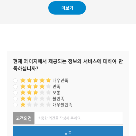
성을 하였다. 제의에 필요한
더보기
비용은 마을 소유의 동답(洞
畓)에서 나오는 수익금으로
충당한다.제물에는 과일과
떡, 그리고 막걸리다. 막걸
리는 제주로 사용되는 셈인
데 유사가 직접 빚어서 제상
에 올린다. 제의를 지내는
날이 되면 풍물패를 앞세우
고 제의 지낼 곳을 찾는다.
도착하면 제관은 신으로 모
현재 페이지에서 제공되는 정보와 서비스에 대하여 만
시는 나무 앞에 상을 차린
족하십니까?
다. 제의 순서는 진설-초헌-
독축-아헌-종헌-소지-헌식
이다. 축문의 내용은 당산신
매우만족
께서 마을을 잘 보살펴주기
만족
를 바라는 것이다. 농사를
보통
짓는 사람들 모두가 풍년이
불만족
들도록 기원하는 내용도 포
매우불만족
함돼 있다. 의식을 모두 마
치면 음복을 한다.
고객의견
등록