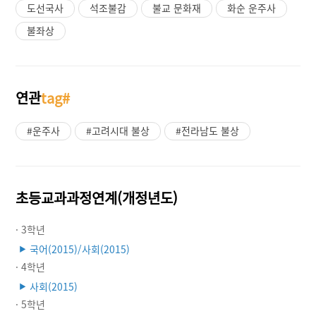
도선국사
석조불감
불교 문화재
화순 운주사
불좌상
연관
tag#
#운주사
#고려시대 불상
#전라남도 불상
초등교과과정연계(개정년도)
· 3학년
국어(2015)/사회(2015)
▶
· 4학년
사회(2015)
▶
· 5학년