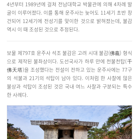
4년부터 1989년에 걸쳐 전남대학교 박물관에 의해 4차례 발
굴이 이루어졌다. 이를 통해 운주사는 늦어도 11세기 초반 창
건되어 12세기에 전성기를 맞이한 것으로 밝혀졌는데, 불감
역시 이 때 조성된 것으로 추정된다.
보물 제797호 운주사 석조 불감은 고려 시대 불감(佛龕) 형식
으로 제작된 불좌상이다. 도선국사가 하루 만에 천불천탑(千
佛天塔)을 조성했다는 전설이 전하고 있는 운주사에는 77구
의 석불과 21기의 석탑이 남아 있다. 이처럼 한 사찰에 많은
불상과 석탑이 조성된 것은 국내 여느 사찰과 구분되는 특수
한 사례다.