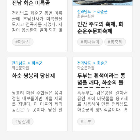
전남 화순 미륵골
>
전라남도
화순군
전라남도 화순군 동면 미륵
화순문화원
골에 조담선사가 미륵불을
민간 주도의 축제, 화
모시고 연곡사를 지었다. 사
찰이 융성한지 얼마 되지 않
순운주문화축제
아 나라에는 가뭄이 돌고,
미륵불이 내려다보이는 마
#마을신
#봄나들이
#봄축제
을에는 역귀가 나타나서 전
#전라남도 지명유래
염병을 퍼트리고 부녀자를
음탕하게 한다는 소문이 났
>
>
전라남도
화순군
전라남도
화순군
다. 이 괴담은 미륵골에까지
화순문화원
화순문화원
전해져 마을 사람들은 미륵
불을 뒤로 넘어뜨렸다. 그
화순 쌍봉리 당산제
두부는 흰색이라는 통
후 스님들도 떠나고 절은 폐
념을 깨다, 화순의 블
사가 되었다. 이후 사람들은
랙 푸드 흑두부
미륵부처가 있던 마을이라
쌍봉리 마을 주민들은 음력
흑두부는 검은콩을 갈아서
하여 미륵골이라 불렀다.
정월 대보름이면 마을 제의
끓인 후에 바닷물을 응고제
를 지낸다. 이 마을의 제의
로 사용하여 만든 전라남도
공간은 두 곳이다. 당산 할
화순군의 향토식품이다. 흑
아버지와 할머니 신이 깃들
두부를 이용한 보쌈, 전, 전
여 있는 당산나무이다. 수종
골, 찌개 등 다양한 음식이
#당산제
#두부
은 느티나무(괴목 나무)인데
개발되면서 화순군의 특산
#전라남도 마을이야기
#전라남도 별미
본래 마을 주민들이 모시던
물로 자리 잡게 되었다.
#화순 가볼만한곳
나무는 없어지고 새롭게 조