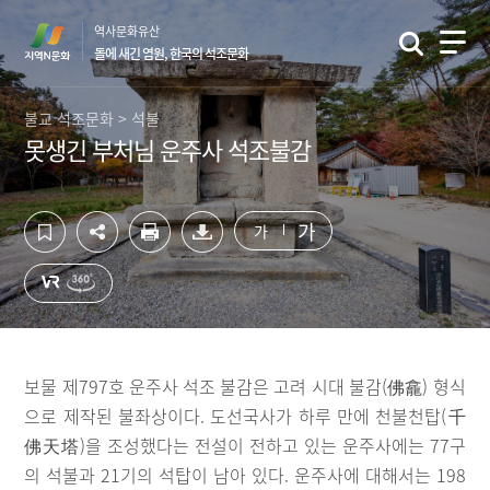
컨
하
역사문화유산
텐
단
돌에 새긴 염원, 한국의 석조문화
츠
영
영
역
역
바
불교 석조문화 > 석불
바
로
못생긴 부처님 운주사 석조불감
로
가
가
기
기
가
가
보물 제797호 운주사 석조 불감은 고려 시대 불감(佛龕) 형식
으로 제작된 불좌상이다. 도선국사가 하루 만에 천불천탑(千
佛天塔)을 조성했다는 전설이 전하고 있는 운주사에는 77구
의 석불과 21기의 석탑이 남아 있다. 운주사에 대해서는 198