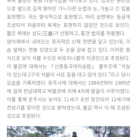
북쪽 불상은 원형 다층석탑을 바라보고 있다. 상호는 원만상
으로 옆으로 길게 찢어진 가느다란 눈썹과 눈, 가늘고 긴 입을
표현했다. 귀는 형식적으로 표현했고, 머리 상면에는 둥글게
조성되어 처음부터 육계는 표현하지 않았던 것으로 보인다.
짧은 목에는 삼도(三道)가 선명하고, 통견 법의를 착용했다.
양어깨에서 내려오는 옷자락은 신체 전면을 덮고 있는데, 가
슴 앞에는 연봉 모양으로 두 손을 감싸 잡고 있다. 이러한 형
식으로 보아 석불 수인은 비로자나불의 지권인으로 추정된다.
이 불감에 대해서는 『신증동국여지승람』 불우조에 “석실
이 있는데 2구의 석불이 서로 등을 대고 앉아 있다.”라고 당시
모습을 기록하였다. 운주사에 대해서는 1984년부터 1989년
에 걸쳐 전남대학교 박물관에 의해 4차례 발굴이 이루어졌다.
이를 통해 운주사는 늦어도 11세기 초반 창건되어 12세기에
전성기를 맞이한 것으로 밝혀졌는데, 불감 역시 이 때 조성된
것으로 추정된다.