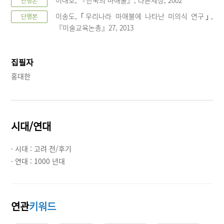
단행본
이송도, ｢우리나라 마애불에 나타난 미의식 연구｣,
단행본
『미술교육논총』27, 2013
집필자
홍대한
시대/연대
· 시대 :
고려 전/후기
· 연대 :
1000 년대
연관
키워드