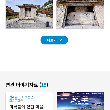
더보기
연관 이야기자료 (
15
)
>
전라남도
화순군
화순문화원
미륵불이 있던 마을,