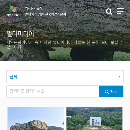
본
역사문화유산
문
돌에 새긴 염원, 한국의 석조문화
바
로
가
멀티미디어
기
지역문화이야기 속 다양한 멀티미디어 자료를 한 곳에 모아 보실 수
있습니다.
검색