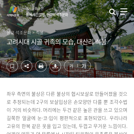
컨
하
역사문화유산
텐
단
돌에 새긴 염원, 한국의 석조문화
츠
영
영
역
역
바
불교 석조문화 > 석불
바
로
고려시대 시골 귀족의 모습, 대산리 석불
로
가
가
기
기
가
가
좌우 측면의 불상은 다른 불상의 협시보살로 만들어졌을 것으
로 추정되는데 2구의 보살입상은 손모양만 다를 뿐 조각수법
이 거의 비슷하다. 머리에는 두건 같은 높은 관을 쓰고 있으며
길쭉한 얼굴에 눈·코·입이 평판적으로 표현되었다. 우리나라
고유의 한복 같은 옷을 입고 있는데, 두껍고 무거운 느낌이다.