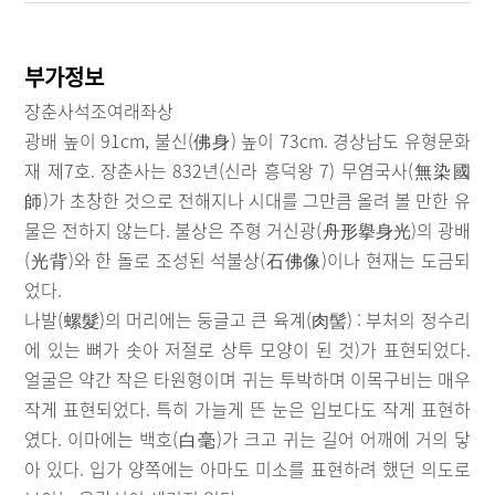
부가정보
장춘사석조여래좌상
광배 높이 91cm, 불신(佛身) 높이 73cm. 경상남도 유형문화
재 제7호. 장춘사는 832년(신라 흥덕왕 7) 무염국사(無染國
師)가 초창한 것으로 전해지나 시대를 그만큼 올려 볼 만한 유
물은 전하지 않는다. 불상은 주형 거신광(舟形擧身光)의 광배
(光背)와 한 돌로 조성된 석불상(石佛像)이나 현재는 도금되
었다.
나발(螺髮)의 머리에는 둥글고 큰 육계(肉髻) : 부처의 정수리
에 있는 뼈가 솟아 저절로 상투 모양이 된 것)가 표현되었다.
얼굴은 약간 작은 타원형이며 귀는 투박하며 이목구비는 매우
작게 표현되었다. 특히 가늘게 뜬 눈은 입보다도 작게 표현하
였다. 이마에는 백호(白毫)가 크고 귀는 길어 어깨에 거의 닿
아 있다. 입가 양쪽에는 아마도 미소를 표현하려 했던 의도로