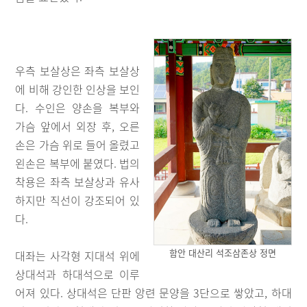
우측 보살상은 좌측 보살상
에 비해 강인한 인상을 보인
다. 수인은 양손을 복부와
가슴 앞에서 외장 후, 오른
손은 가슴 위로 들어 올렸고
왼손은 복부에 붙였다. 법의
착용은 좌측 보살상과 유사
하지만 직선이 강조되어 있
다.
함안 대산리 석조삼존상 정면
대좌는 사각형 지대석 위에
상대석과 하대석으로 이루
어져 있다. 상대석은 단판 앙련 문양을 3단으로 쌓았고, 하대