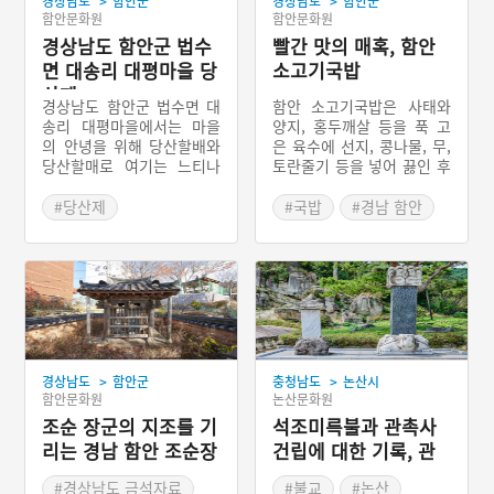
>
>
경상남도
함안군
경상남도
함안군
함안문화원
함안문화원
경상남도 함안군 법수
빨간 맛의 매혹, 함안
면 대송리 대평마을 당
소고기국밥
산제
경상남도 함안군 법수면 대
함안 소고기국밥은 사태와
송리 대평마을에서는 마을
양지, 홍두깨살 등을 푹 고
의 안녕을 위해 당산할배와
은 육수에 선지, 콩나물, 무,
당산할매로 여기는 느티나
토란줄기 등을 넣어 끓인 후
무에서 음력 정월 대보름에
매운 양념을 해서 국밥으로
마을제사를 지낸다. 마을 어
말아내는 경상남도 함안군
#당산제
#국밥
#경남 함안
귀 서쪽에 당산할매나무가
의 향토음식이다. 지금은 경
#경상남도 마을이야기
#경상남도 별미
있고 여기서 1킬로미터 정
상남도 함안군 함안면 북촌
도 떨어진 곳에 당산할배나
2길 일대 함안장터 안에 한
무가 있다. 과거에는 제의
우국밥촌이 형성되어 있는
끝에 달집태우기도 하였으
데, 대구식당과 한성식당의
나 현재는 하지 않고 있다.
소고기국밥이 유명하다.
>
>
경상남도
함안군
충청남도
논산시
함안문화원
논산문화원
조순 장군의 지조를 기
석조미륵불과 관촉사
리는 경남 함안 조순장
건립에 대한 기록, 관
군비
촉사 사적비
#경상남도 금석자료
#불교
#논산