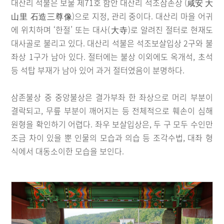
대산리 석불은 보물 제71호 함안 대산리 석조삼존상 (咸安 大
山里 石造三尊像)으로 지정, 관리 중이다. 대산리 마을 어귀
에 위치하며 ‘한절’ 또는 대사(大寺)로 알려진 절터로 현재도
대사골로 불리고 있다. 대산리 석불은 석조보살입상 2구와 불
좌상 1구가 남아 있다. 절터에는 불상 이외에도 옥개석, 초석
등 석탑 부재가 남아 있어 과거 절터였음이 분명하다.
삼존불상 중 중앙불상은 결가부좌 한 좌상으로 머리 부분이
결락되고, 무릎 부분이 깨어지는 등 전체적으로 훼손이 심해
원형을 확인하기 어렵다. 좌우 보살입상은, 두 구 모두 수인만
조금 차이 있을 뿐 인물의 모습과 의습 등 조각수법, 대좌 형
식에서 대동소이한 모습을 보인다.