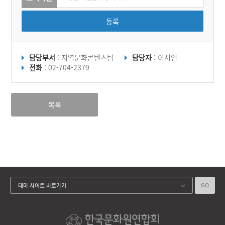
등록
담당부서
: 지역문화콘텐츠팀
담당자
: 이서연
전화
: 02-704-2379
목록
GO
테마 사이트 바로가기