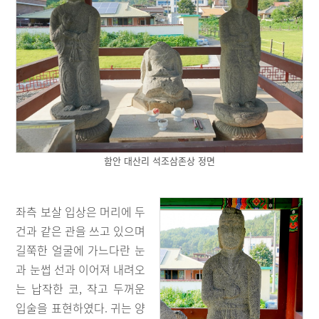
함안 대산리 석조삼존상 정면
좌측 보살 입상은 머리에 두
건과 같은 관을 쓰고 있으며
길쭉한 얼굴에 가느다란 눈
과 눈썹 선과 이어져 내려오
는 납작한 코, 작고 두꺼운
입술을 표현하였다. 귀는 양