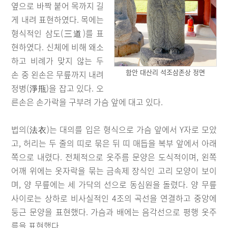
옆으로 바짝 붙어 목까지 길
게 내려 표현하였다. 목에는
형식적인 삼도(三道)를 표
현하였다. 신체에 비해 왜소
하고 비례가 맞지 않는 두
함안 대산리 석조삼존상 정면
손 중 왼손은 무릎까지 내려
정병(淨甁)을 잡고 있다. 오
른손은 손가락을 구부려 가슴 앞에 대고 있다.
법의(法衣)는 대의를 입은 형식으로 가슴 앞에서 Y자로 모았
고, 허리는 두 줄의 띠로 묶은 뒤 띠 매듭을 복부 앞에서 아래
쪽으로 내렸다. 전체적으로 옷주름 문양은 도식적이며, 왼쪽
어깨 위에는 옷자락을 묶는 금속제 장식인 고리 모양이 보이
며, 양 무릎에는 세 가닥의 선으로 동심원을 돌렸다. 양 무릎
사이로는 상하로 비사실적인 4조의 곡선을 연결하고 중앙에
둥근 문양을 표현했다. 가슴과 배에는 음각선으로 평행 옷주
름을 표현했다.