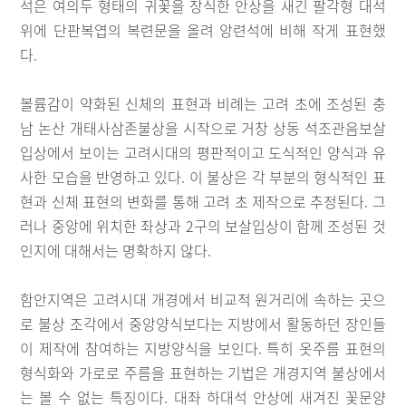
석은 여의두 형태의 귀꽃을 장식한 안상을 새긴 팔각형 대석
위에 단판복엽의 복련문을 올려 앙련석에 비해 작게 표현했
다.
볼륨감이 약화된 신체의 표현과 비례는 고려 초에 조성된 충
남 논산 개태사삼존불상을 시작으로 거창 상동 석조관음보살
입상에서 보이는 고려시대의 평판적이고 도식적인 양식과 유
사한 모습을 반영하고 있다. 이 불상은 각 부분의 형식적인 표
현과 신체 표현의 변화를 통해 고려 초 제작으로 추정된다. 그
러나 중앙에 위치한 좌상과 2구의 보살입상이 함께 조성된 것
인지에 대해서는 명확하지 않다.
함안지역은 고려시대 개경에서 비교적 원거리에 속하는 곳으
로 불상 조각에서 중앙양식보다는 지방에서 활동하던 장인들
이 제작에 참여하는 지방양식을 보인다. 특히 옷주름 표현의
형식화와 가로로 주름을 표현하는 기법은 개경지역 불상에서
는 볼 수 없는 특징이다. 대좌 하대석 안상에 새겨진 꽃문양