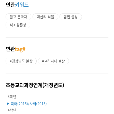
연관
키워드
불교 문화재
대산리 석불
함안 불상
석조삼존상
연관
tag#
#경상남도 불상
#고려시대 불상
초등교과과정연계(개정년도)
· 3학년
국어(2015)/사회(2015)
▶
· 4학년