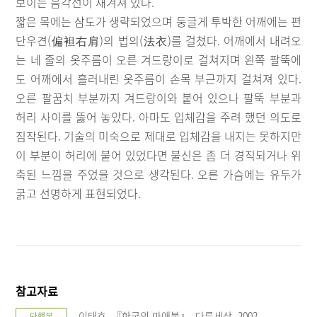
보이는 음각선이 새겨져 있다.
짧은 목에는 삼도가 생략되었으며 둥글게 투박한 어깨에는 편
단우견(偏袒右肩)의 법의(法衣)를 걸쳤다. 어깨에서 내려오
는 네 줄의 옷주름이 오른 겨드랑이로 걸쳐지며 왼쪽 팔뚝에
도 어깨에서 흘러내린 옷주름이 손목 부근까지 걸쳐져 있다.
오른 팔꿈치 부분까지 겨드랑이와 붙어 있으나 팔뚝 부분과
허리 사이를 뚫어 놓았다. 아마도 입체감을 주려 했던 의도로
짐작된다. 기술의 미숙으로 제대로 입체감을 내지는 못하지만
이 부분이 허리에 붙어 있었다면 불신은 좀 더 경직되거나 위
축된 느낌을 주었을 것으로 생각된다. 오른 가슴에는 유두가
굵고 선명하게 표현되었다.
참고자료
이태호, 『한국의 마애불』, 다른세상, 2002
단행본