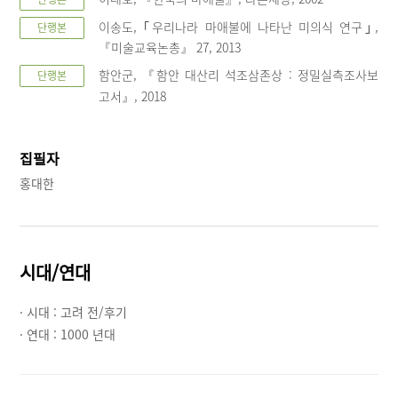
이송도, ｢우리나라 마애불에 나타난 미의식 연구｣,
단행본
미술교육논총
27, 2013
『
』
함안군,
함안 대산리 석조삼존상 : 정밀실측조사보
단행본
『
고서
, 2018
』
집필자
홍대한
시대/연대
· 시대 :
고려 전/후기
· 연대 :
1000 년대