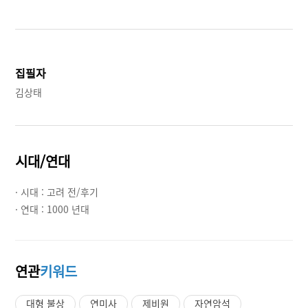
집필자
김상태
시대/연대
· 시대 :
고려 전/후기
· 연대 :
1000 년대
연관
키워드
대형 불상
연미사
제비원
자연암석