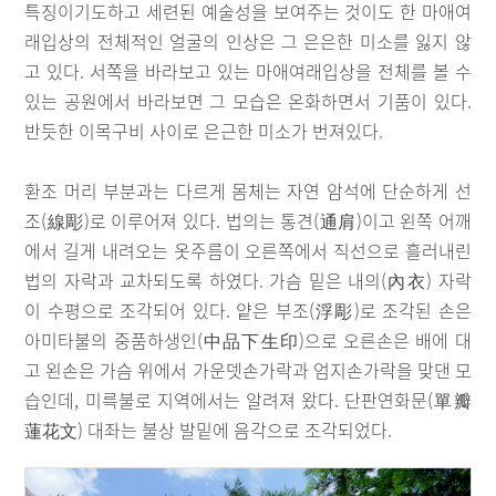
특징이기도하고 세련된 예술성을 보여주는 것이도 한 마애여
래입상의 전체적인 얼굴의 인상은 그 은은한 미소를 잃지 않
고 있다. 서쪽을 바라보고 있는 마애여래입상을 전체를 볼 수
있는 공원에서 바라보면 그 모습은 온화하면서 기품이 있다.
반듯한 이목구비 사이로 은근한 미소가 번져있다.
환조 머리 부분과는 다르게 몸체는 자연 암석에 단순하게 선
조(線彫)로 이루어져 있다. 법의는 통견(通肩)이고 왼쪽 어깨
에서 길게 내려오는 옷주름이 오른쪽에서 직선으로 흘러내린
법의 자락과 교차되도록 하였다. 가슴 밑은 내의(內衣) 자락
이 수평으로 조각되어 있다. 얕은 부조(浮彫)로 조각된 손은
아미타불의 중품하생인(中品下生印)으로 오른손은 배에 대
고 왼손은 가슴 위에서 가운뎃손가락과 엄지손가락을 맞댄 모
습인데, 미륵불로 지역에서는 알려져 왔다. 단판연화문(單瓣
蓮花文) 대좌는 불상 발밑에 음각으로 조각되었다.