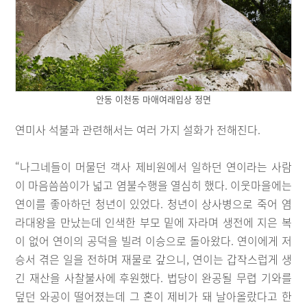
안동 이천동 마애여래입상 정면
연미사 석불과 관련해서는 여러 가지 설화가 전해진다.
“나그네들이 머물던 객사 제비원에서 일하던 연이라는 사람
이 마음씀씀이가 넓고 염불수행을 열심히 했다. 이웃마을에는
연이를 좋아하던 청년이 있었다. 청년이 상사병으로 죽어 염
라대왕을 만났는데 인색한 부모 밑에 자라며 생전에 지은 복
이 없어 연이의 공덕을 빌려 이승으로 돌아왔다. 연이에게 저
승서 겪은 일을 전하며 재물로 갚으니, 연이는 갑작스럽게 생
긴 재산을 사찰불사에 후원했다. 법당이 완공될 무렵 기와를
덮던 와공이 떨어졌는데 그 혼이 제비가 돼 날아올랐다고 한