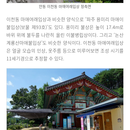
안동 이천동 마애여래입상 정측면
이천동 마애여래입상과 비슷한 양식으로 ‘파주 용미리 마애이
불입상(보물 제93호)’도 있다. 용미리 불상은 높이 17.4m로
바위 위에 불두를 나란히 올린 이불병립상이다. 그리고 ‘논산
계룡산마애불입상’도 비슷한 양식이다. 이천동 마애여래입상
은 얼굴 모습의 인상, 옷주름 등으로 미루어보면 조성 시기를
11세기경으로 추정할 수 있다.