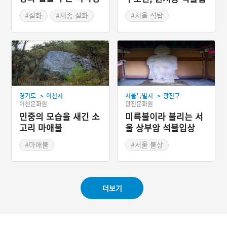
석불
상과 석탑
#설화
#세종 설화
#서울 석탑
#서울 불상
#고려시대 석조문화
>
>
경기도
이천시
서울특별시
광진구
이천문화원
광진문화원
민중의 모습을 새긴 소
미륵불이라 불리는 서
고리 마애불
울 상부암 석불입상
#마애불
#서울 불상
#경기도 불상
#삼국시대 불상
#고려시대 불상
더보기