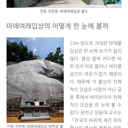
안동 이천동 마애여래입상 불두
마애여래입상의 어떻게 한 눈에 볼까
13m 정도의 거대한 마애불
입상은 한 눈에 보기가 쉽지
않다. 불상 앞에 커다란 바
위 있어 뒤로 물러나 바라볼
공간이 여유가 없기 때문이
다. 때문에 이 불상의 전체
적인 모습은 사찰이 아닌 공
원 쪽에서 바라보아야 전체
적인 모습을 한 눈에 볼 수
있다. 윤천근 안동대 교수는
「한국의 바위에 새긴 부처
안동 이천동 마애여래입상 정면과 불
형상의 역사적 변천과 안동