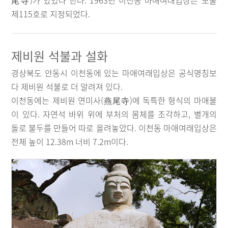
尾寺)가 있었다 한다. 1963년 이천동 마애여래입상은 보물
제115호로 지정되었다.
제비원 석불과 설화
경상북도 안동시 이천동에 있는 마애여래입상은 공식명칭보
다 제비원 석불로 더 알려져 있다.
이천동에는 제비원 연미사(燕尾寺)에 독특한 형식의 마애불
이 있다. 자연석 바위 위에 부처의 몸체를 조각하고, 별개의
돌로 불두를 만들어 따로 올려놓았다. 이천동 마애여래입상은
전체 높이 12.38m 너비 7.2m이다.