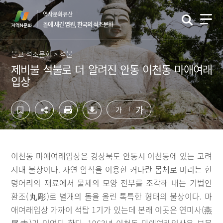
컨
하
역사문화유산
텐
단
돌에 새긴 염원, 한국의 석조문화
츠
영
영
역
역
바
불교 석조문화 > 석불
바
로
제비불 석불로 더 알려진 안동 이천동 마애여래
로
가
입상
가
기
기
가
가
이천동 마애여래입상은 경상북도 안동시 이천동에 있는 고려
시대 불상이다. 자연 암석을 이용한 커다란 몸체로 머리는 한
덩어리의 재료에서 물체의 모양 전부를 조각해 내는 기법인
환조(丸彫)로 별개의 돌을 올린 톡특한 형태의 불상이다. 마
애여래입상 가까이 석탑 1기가 있는데 본래 이곳은 연미사(燕