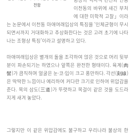
전함
이천동의 바위에 새긴 부처
에 대한 미학적 고찰」이라
는 논문에서 이천동 마애여래입상의 특징을 ‘인체균형이 무시
되면서까지 거대화하고 추상화한다는 것은 고려 초기에 나타
나는 조형상 특징’이라고 설명하고 있다.
마애여래입상은 별개의 돌을 조각하여 얹은 것으로 머리 뒷부
분이 파손되기는 하였으나 앞쪽은 완전한 형태이다. 육계(肉
髻)가 큼직하며 얼굴은 눈·코·입이 크고 풍만하다. 각선(刻線)
은 딱딱한 느낌이나 예리하여 커다란 크기로 인하여 위압감을
준다. 목의 삼도(三道)가 뚜렷하고 목걸이 같은 것을 도드라
지게 새겨 놓았다.
그렇지만 이 같은 위압감에도 불구하고 우리나라 불상의 한