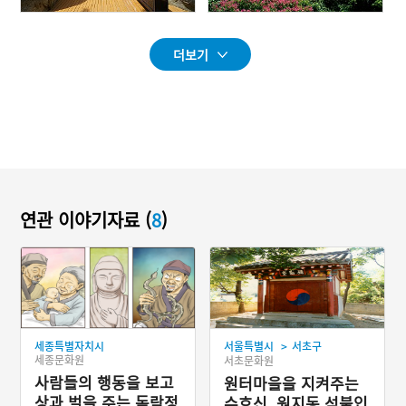
더보기
연관 이야기자료 (
8
)
>
세종특별자치시
서울특별시
서초구
세종문화원
서초문화원
사람들의 행동을 보고
원터마을을 지켜주는
상과 벌을 주는 독락정
수호신, 원지동 석불입