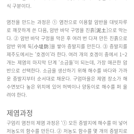
식 구분이다.
염전을 만드는 과정은 ① 염전으로 이용할 암반을 대빗자루
로 깨끗하게 쓴 다음, 암반 바닥 구멍을 진흙[泥土]으로 막는
다. ② 암반 바닥 구멍을 막은 후 여러 번 다져 만든 진흙으로
암반 위에 둑[小堤防]을 쌓아 증발지를 만든다. ③ 증발지를
제주도에서는 ‘호겡이’라 한다. 여러 개의 호겡이 중에서 1~2
개는 제염의 마지막 단계 ‘소금돌’이 되는데, 가장 매끈한 암
반으로 선택한다. 소금을 생산하기 위해 해수를 바다와 가까
운 증발지부터 순서대로 채운다. 구엄마을은 제염 장소가 해
수면보다 높은 위치에 있어 허벅이나 양동이로 해수를 퍼 올
려야 한다.
제염과정
구엄리 염전의 제염 과정은 ‘① 모든 증발지에 해수를 떠 넣어
저농도의 함수를 만든다. ② 저농도 함수를 몇 개의 증발지로