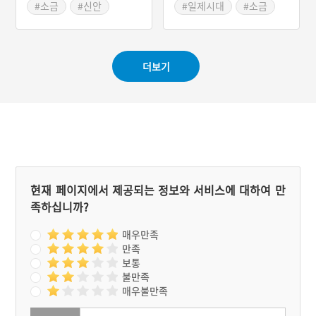
소금길에서 발견할 수 있다.
에서 국가적인 사업으로 천
#소금
#신안
#일제시대
#소금
일염전을 대규모로 만들었
#전라남도 근대문화유산
#낙동강
#자염
지만, 전통방식으로 만드는
자염이 곧 사라진 것은 아니
었다. 자염은 일제시대를 지
더보기
나 1950년까지 생산되었다.
그러나 경제성이 낮아 일제
시대부터 생산량이 줄어들
고 있었다. 일제시대부터 1
950년까지 자염을 생산했
던 대표적인 지역이 낙동강
하구의 김해군 명지·녹산 염
전이었다. 이 일대에 자염이
생산된 것은 일제강점기 일
본인들이 들어와 일본식 전
현재 페이지에서 제공되는 정보와 서비스에 대하여 만
통소금인 자염을 만들었기
족하십니까?
때문이다.
매우만족
만족
보통
불만족
매우불만족