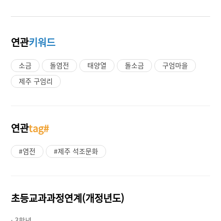
연관
키워드
소금
돌염전
태양열
돌소금
구엄마을
제주 구엄리
연관
tag#
#염전
#제주 석조문화
초등교과과정연계(개정년도)
· 3학년