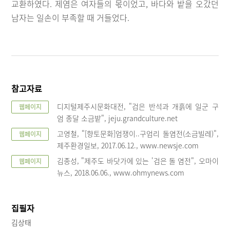
교환하였다. 제염은 여자들의 몫이었고, 바다와 밭을 오갔던
남자는 일손이 부족할 때 거들었다.
참고자료
디지털제주시문화대전, "검은 반석과 개흙에 일군 구
웹페이지
엄 종달 소금밭", jeju.grandculture.net
고영철, "[향토문화]엄쟁이..구엄리 돌염전(소금빌레)",
웹페이지
제주환경일보, 2017.06.12., www.newsje.com
김종성, "제주도 바닷가에 있는 '검은 돌 염전", 오마이
웹페이지
뉴스, 2018.06.06., www.ohmynews.com
집필자
김상태