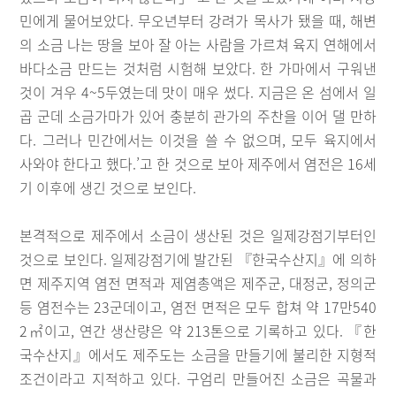
민에게 물어보았다. 무오년부터 강려가 목사가 됐을 때, 해변
의 소금 나는 땅을 보아 잘 아는 사람을 가르쳐 육지 연해에서
바다소금 만드는 것처럼 시험해 보았다. 한 가마에서 구워낸
것이 겨우 4~5두였는데 맛이 매우 썼다. 지금은 온 섬에서 일
곱 군데 소금가마가 있어 충분히 관가의 주찬을 이어 댈 만하
다. 그러나 민간에서는 이것을 쓸 수 없으며, 모두 육지에서
사와야 한다고 했다.’고 한 것으로 보아 제주에서 염전은 16세
기 이후에 생긴 것으로 보인다.
본격적으로 제주에서 소금이 생산된 것은 일제강점기부터인
것으로 보인다. 일제강점기에 발간된 『한국수산지』에 의하
면 제주지역 염전 면적과 제염총액은 제주군, 대정군, 정의군
등 염전수는 23군데이고, 염전 면적은 모두 합쳐 약 17만540
2㎡이고, 연간 생산량은 약 213톤으로 기록하고 있다. 『한
국수산지』에서도 제주도는 소금을 만들기에 불리한 지형적
조건이라고 지적하고 있다. 구엄리 만들어진 소금은 곡물과