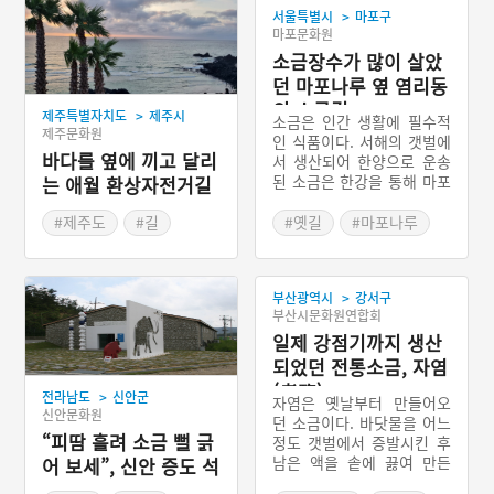
>
서울특별시
마포구
마포문화원
소금장수가 많이 살았
던 마포나루 옆 염리동
의 소금길
>
제주특별자치도
제주시
소금은 인간 생활에 필수적
제주문화원
인 식품이다. 서해의 갯벌에
바다를 옆에 끼고 달리
서 생산되어 한양으로 운송
된 소금은 한강을 통해 마포
는 애월 환상자전거길
나루에서 하역되었다. 마포
나루에서 부려진 소금은 광
#제주도
#길
#옛길
#마포나루
흥창 부근의 소금창고로 이
#자전거길
#소금길
동해 보관되다가 한양에 사
#서울 염리동
는 소비자들에게 공급되었
>
부산광역시
강서구
다. 광흥창 부근의 소금창고
부산시문화원연합회
에서 소금을 구입하려는 상
인들이 모여들기 시작하면
일제 강점기까지 생산
서 생긴 마을이 염리동이다.
되었던 전통소금, 자염
즉 염리동은 소금장수들의
(煮鹽)
>
전라남도
신안군
마을이었다. 지금은 염리동
자염은 옛날부터 만들어오
신안문화원
사람들이 소금을 판매하고
던 소금이다. 바닷물을 어느
“피땀 흘려 소금 뻘 긁
운송하던 옛 모습을 볼 수는
정도 갯벌에서 증발시킨 후
없지만, 과거 염리동 사람들
남은 액을 솥에 끓여 만든
어 보세”, 신안 증도 석
의 생활상은 현대에 조성된
다. 1908년 인천 주안 등지
조소금창고