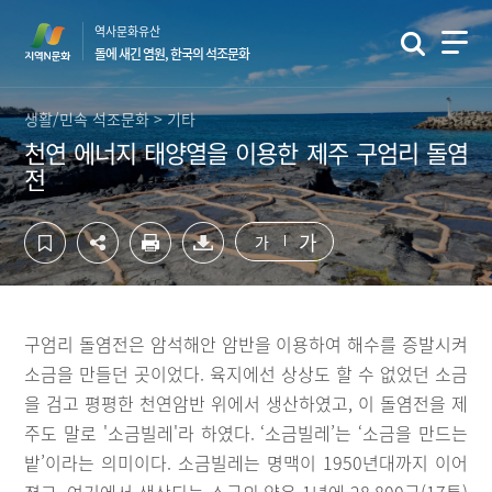
컨
하
역사문화유산
텐
단
돌에 새긴 염원, 한국의 석조문화
츠
영
영
역
역
바
생활/민속 석조문화 > 기타
바
로
천연 에너지 태양열을 이용한 제주 구엄리 돌염
로
가
전
가
기
기
가
가
구엄리 돌염전은 암석해안 암반을 이용하여 해수를 증발시켜
소금을 만들던 곳이었다. 육지에선 상상도 할 수 없었던 소금
을 검고 평평한 천연암반 위에서 생산하였고, 이 돌염전을 제
주도 말로 '소금빌레'라 하였다. ‘소금빌레’는 ‘소금을 만드는
밭’이라는 의미이다. 소금빌레는 명맥이 1950년대까지 이어