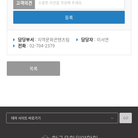
고객의견
등록
담당부서
: 지역문화콘텐츠팀
담당자
: 이서연
전화
: 02-704-2379
목록
GO
테마 사이트 바로가기