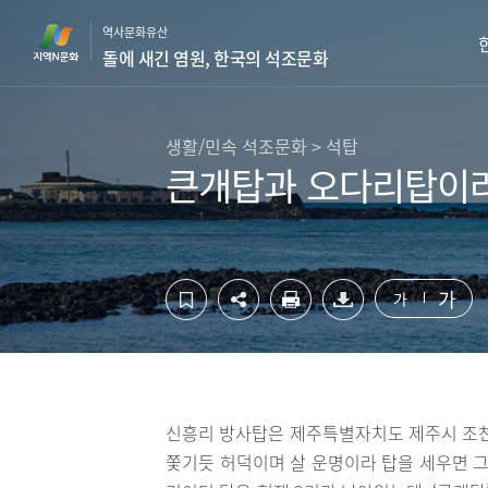
컨
하
역사문화유산
텐
단
돌에 새긴 염원, 한국의 석조문화
츠
영
영
역
역
바
바
로
생활/민속 석조문화 > 석탑
로
가
큰개탑과 오다리탑이라
가
기
기
가
가
신흥리 방사탑은 제주특별자치도 제주시 조천
쫓기듯 허덕이며 살 운명이라 탑을 세우면 그