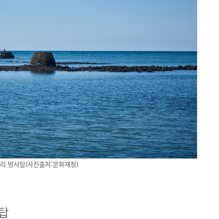
리 방사탑(사진출처:문화재청)
탑