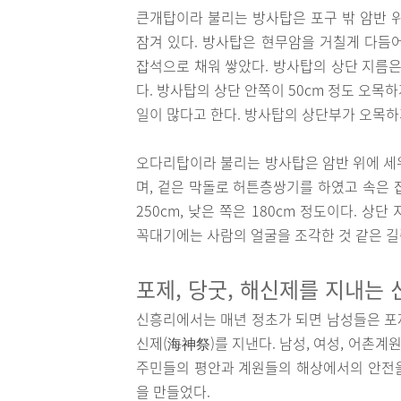
큰개탑이라 불리는 방사탑은 포구 밖 암반 
잠겨 있다. 방사탑은 현무암을 거칠게 다듬
잡석으로 채워 쌓았다. 방사탑의 상단 지름은 3
다. 방사탑의 상단 안쪽이 50cm 정도 오
일이 많다고 한다. 방사탑의 상단부가 오목하
오다리탑이라 불리는 방사탑은 암반 위에 세
며, 겉은 막돌로 허튼층쌍기를 하였고 속은 
250cm, 낮은 쪽은 180cm 정도이다. 상단
꼭대기에는 사람의 얼굴을 조각한 것 같은 길
포제, 당굿, 해신제를 지내는
신흥리에서는 매년 정초가 되면 남성들은 포제
신제(海神祭)를 지낸다. 남성, 여성, 어촌
주민들의 평안과 계원들의 해상에서의 안전을
을 만들었다.