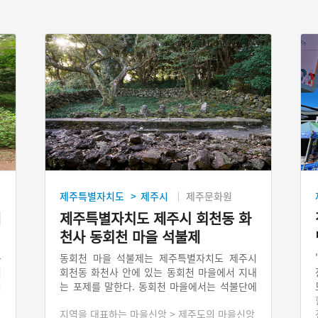
제주특별자치도
제주시
제주문화원
>
제
제주특별자치도 제주시 회천동 화
천사 동회천 마을 석불제
름
동회천 마을 석불제는 제주특별자치도 제주시
여
회천동 화천사 안에 있는 동회천 마을에서 지내
리
는 포제를 말한다. 동회천 마을에서는 석불단에
록
모셔져 있는 석상을 마을 수호신으로 하여 마을
지역을 대표하는 마을신앙 > 제주도의 마을신앙
올
제사를 지낸다. 석불단에 모셔져 있는 석상들은