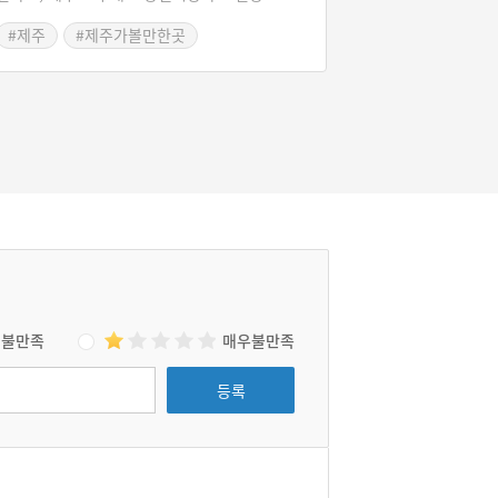
산물, 잡화, 화훼, 약재, 옹기, 가축 등 다양한 물
#제주
#제주가볼만한곳
품들을 판매하고 있다.
#제주도 전통시장
불만족
매우불만족
등록