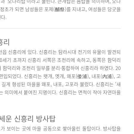
’과 ‘오다리탑’이라고 불린다. 큰개탑은 음탑을 의미하며, 오다
정초가 되면 남성들은 포제(酺祭)를 지내고, 여성들은 당굿을
다.
흥리
읍 신흥리에 있다. 신흥리는 탐라시대 전기의 유물이 발견되
20세기 초까지 신흥리 서쪽은 조천리에 속하고, 동쪽은 함덕리
해 함덕리와 조천리 일부를 분리·통합하여 신흥리라 하였다. 20
되었다. 신흥리는 왯개, 옛개, 왜포(倭浦), 내포(內浦), 고
 길게 형성된 마을을 왜포, 내포, 고포라 불렀다. 신흥리는 ‘새
이라는 의미에서 붙여진 지명이다. 신흥리는 면적이 작아 자연마을
 세운 신흥리 방사탑
가 보이는 곳에 마을 공동으로 쌓아올린 돌탑이다. 방사탑을