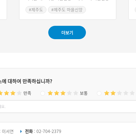
어
약 300여 년 전에 만들어졌다고 하지만 석상의
#제주도
#제주도 마을신앙
,
상태로 보아 약 100여 년쯤 된 것으로 추정된다.
#제주도 마을이야기
도
또한, 이 석상들은 불교의 불상이 아니라 미륵상
있
의 형태이다.
더보기
스에 대하여 만족하십니까?
만족
보통
: 이서연
전화
: 02-704-2379