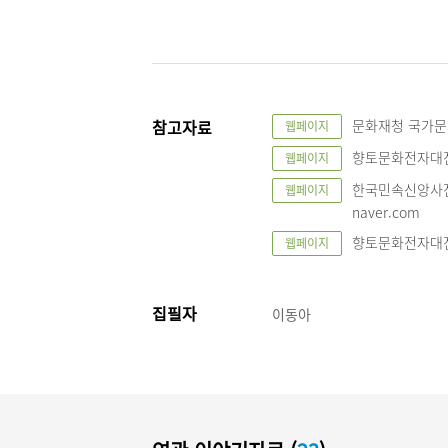
참고자료
문화재청 국가문화유산
웹페이지
향토문화전자대전,“
웹페이지
한국민속신앙사전 
웹페이지
naver.com
향토문화전자대전,“
웹페이지
집필자
이동아