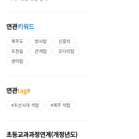
연관
키워드
제주도
방사탑
신흥리
조천읍
큰개탑
오다리탑
생이탑
연관
tag#
#조선시대 석탑
#제주 석탑
초등교과과정연계(개정년도)