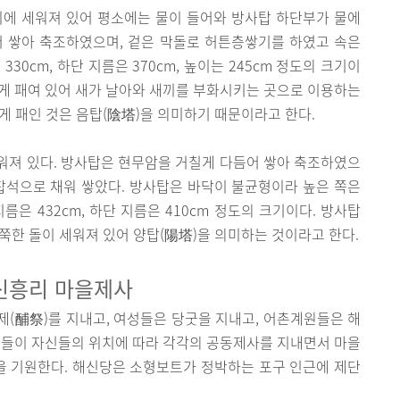
위에 세워져 있어 평소에는 물이 들어와 방사탑 하단부가 물에
어 쌓아 축조하였으며, 겉은 막돌로 허튼층쌓기를 하였고 속은
30cm, 하단 지름은 370cm, 높이는 245cm 정도의 크기이
목하게 패여 있어 새가 날아와 새끼를 부화시키는 곳으로 이용하는
게 패인 것은 음탑(陰塔)을 의미하기 때문이라고 한다.
워져 있다. 방사탑은 현무암을 거칠게 다듬어 쌓아 축조하였으
잡석으로 채워 쌓았다. 방사탑은 바닥이 불균형이라 높은 쪽은
 지름은 432cm, 하단 지름은 410cm 정도의 크기이다. 방사탑
쭉한 돌이 세워져 있어 양탑(陽塔)을 의미하는 것이라고 한다.
 신흥리 마을제사
(酺祭)를 지내고, 여성들은 당굿을 지내고, 어촌계원들은 해
계원들이 자신들의 위치에 따라 각각의 공동제사를 지내면서 마을
 기원한다. 해신당은 소형보트가 정박하는 포구 인근에 제단