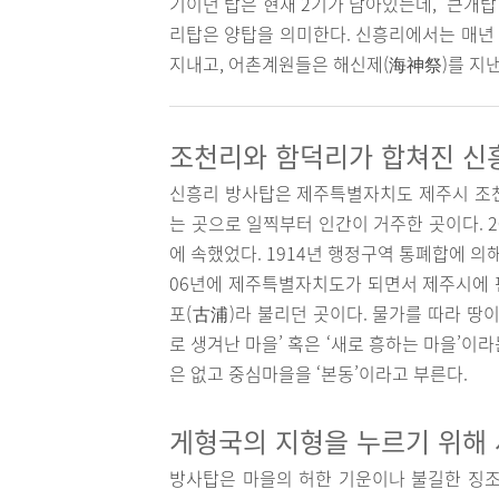
기이던 탑은 현재 2기가 남아있는데, ‘큰개탑
리탑은 양탑을 의미한다. 신흥리에서는 매년 
지내고, 어촌계원들은 해신제(海神祭)를 지낸
조천리와 함덕리가 합쳐진 신
신흥리 방사탑은 제주특별자치도 제주시 조천
는 곳으로 일찍부터 인간이 거주한 곳이다. 
에 속했었다. 1914년 행정구역 통폐합에 의
06년에 제주특별자치도가 되면서 제주시에 편입
포(古浦)라 불리던 곳이다. 물가를 따라 땅이
로 생겨난 마을’ 혹은 ‘새로 흥하는 마을’
은 없고 중심마을을 ‘본동’이라고 부른다.
게형국의 지형을 누르기 위해
방사탑은 마을의 허한 기운이나 불길한 징조