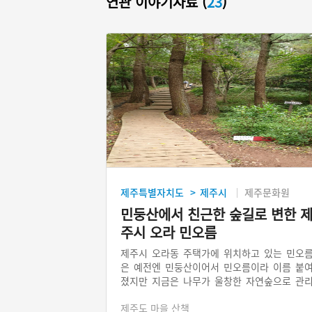
연관 이야기자료 (
23
)
제주특별자치도
제주시
제주문화원
>
민둥산에서 친근한 숲길로 변한 
주시 오라 민오름
제주시 오라동 주택가에 위치하고 있는 민오
은 예전엔 민둥산이어서 민오름이라 이름 붙
졌지만 지금은 나무가 울창한 자연숲으로 관
가 잘 되고 있다. 주민들이 운동하기에 좋도
제주도 마을 산책
체력단련장이 있고, 둘레길이 조성되어 있어 