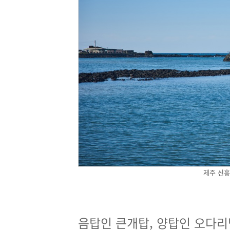
제주 신흥
음탑인 큰개탑, 양탑인 오다리