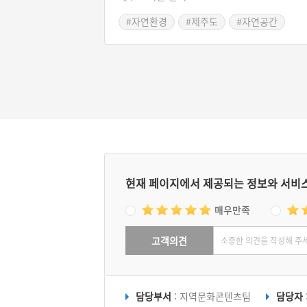
라가는 길에 보이는 전망도 근사하다. 꿈바당
#자연환경
#제주도
#자연공간
린이도서관을 경유하여 오르는 길에 제주 공항
한라산을 볼 수 있고, 정상에 서면 사라봉, 별
봉, 제주항 등 제주 시내를 한 눈에 조망할 수 
다.
현재 페이지에서 제공되는 정보와 서비
매우만족
고객의견
담당부서
: 지역문화콘텐츠팀
담당자