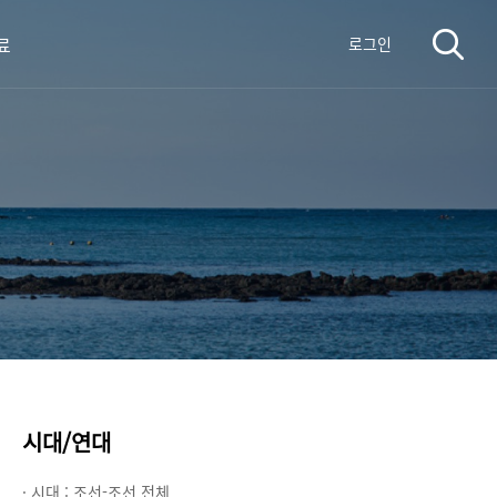
료
로그인
시대/연대
· 시대 :
조선-조선 전체