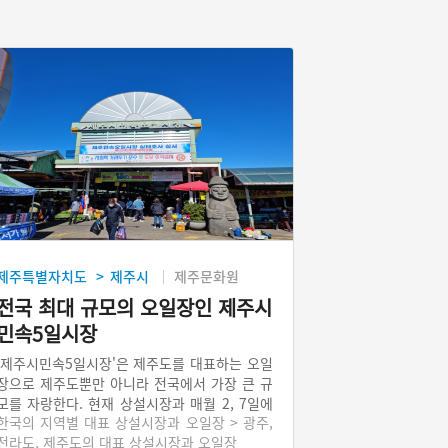
제주특별자치도
제주시
제주문화원
>
전국 최대 규모의 오일장인 제주시
민속5일시장
'제주시민속5일시장'은 제주도를 대표하는 오일
장으로 제주도뿐만 아니라 전국에서 가장 큰 규
모를 자랑한다. 현재 상설시장과 매월 2, 7일에
한국의 지역별 대표 상설시장과 오일장 > 광주,
열리는 오일장도 함께 운영되고 있으며, 1000여
전라도, 제주도의 대표 상설시장과 오일장
개의 점포에서 제주 특산물을 비롯하여 농・수