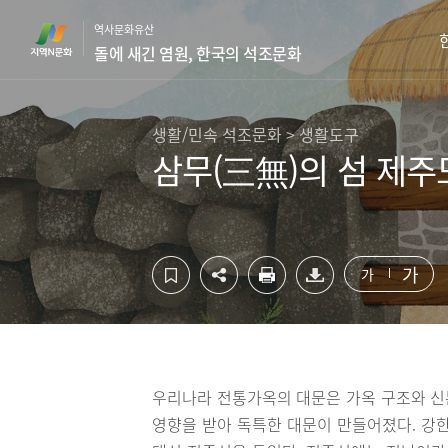
컨
하
역사문화유산
텐
단
돌에 새긴 염원, 한국의 석조문화
츠
영
영
역
역
바
바
로
생활/민속 석조문화 > 생활도구
로
가
삼무(三無)의 섬 제주
가
기
기
가
가
우리나라 전통가옥의 대문은 가옥 구조와 신
영향을 받아 독특한 대문이 만들어졌다. 강