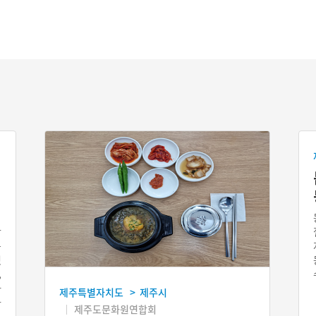
방
는
렀
,
자
제주특별자치도
제주시
>
가
제주도문화원연합회