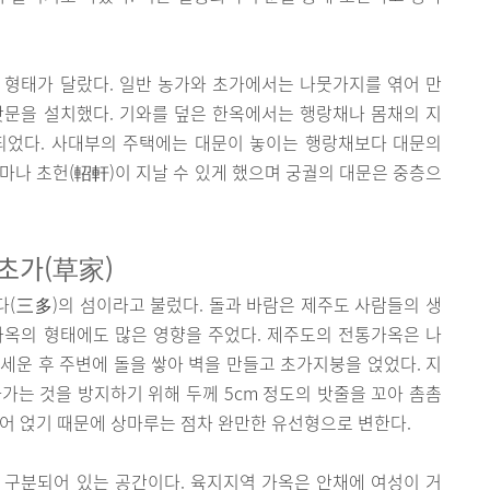
 형태가 달랐다. 일반 농가와 초가에서는 나뭇가지를 엮어 만
잣문을 설치했다. 기와를 덮은 한옥에서는 행랑채나 몸채의 지
되었다. 사대부의 주택에는 대문이 놓이는 행랑채보다 대문의
마나 초헌(軺軒)이 지날 수 있게 했으며 궁궐의 대문은 중층으
초가(草家)
삼다(三多)의 섬이라고 불렀다. 돌과 바람은 제주도 사람들의 생
가옥의 형태에도 많은 영향을 주었다. 제주도의 전통가옥은 나
세운 후 주변에 돌을 쌓아 벽을 만들고 초가지붕을 얹었다. 지
가는 것을 방지하기 위해 두께 5cm 정도의 밧줄을 꼬아 촘촘
 덮어 얹기 때문에 상마루는 점차 완만한 유선형으로 변한다.
 구분되어 있는 공간이다. 육지지역 가옥은 안채에 여성이 거