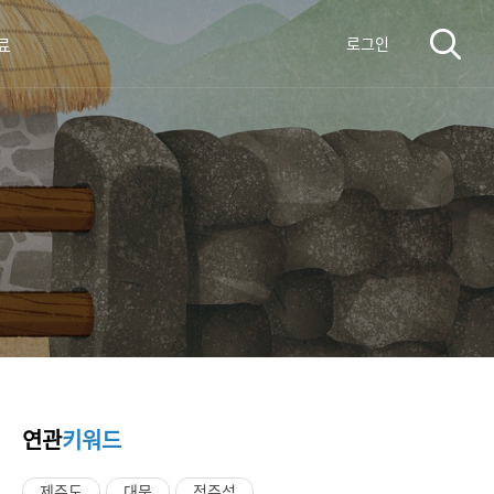
료
로그인
연관
키워드
제주도
대문
정주석