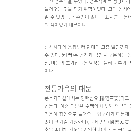
대신 정주석을 두었다. 정주석에는 정낭이라
들어오는 것을 막기 위함이었다. 그와 동시
알 수 있었다. 집주인이 없다는 표시를 대문에
의 섬이었기 때문이다.
선사시대의 움집부터 현대의 고층 빌딩까지 
수 있다. 문(門)은 공간과 공간을 구분하는
찰, 마을의 초가집들은 담장을 둘러 내부와 
이다.
전통가옥의 대문
풍수지리설에서는 양택삼요(陽宅三要)라고 하여
꼽는다. 이중 대문은 주택의 내부와 외부의
기운이 집안으로 들어오는 입구이기 때문에 입
많이 생기길 기원한다), 국태민안(國泰民安 
춘을 맞이해 길운을 기원한다)과 같은 글을 