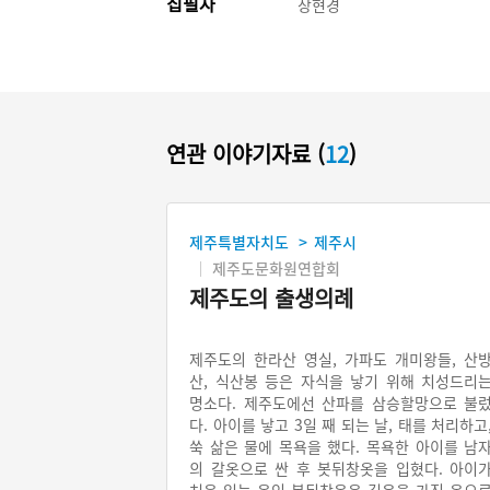
집필자
장현경
연관 이야기자료 (
12
)
제주특별자치도
제주시
>
제주도문화원연합회
제주도의 출생의례
제주도의 한라산 영실, 가파도 개미왕들, 산
산, 식산봉 등은 자식을 낳기 위해 치성드리
명소다. 제주도에선 산파를 삼승할망으로 불
다. 아이를 낳고 3일 째 되는 날, 태를 처리하고
쑥 삶은 물에 목욕을 했다. 목욕한 아이를 남
의 갈옷으로 싼 후 봇뒤창옷을 입혔다. 아이