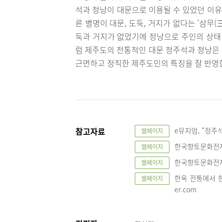
석과 정낭이 대문으로 이용될 수 있었던 이유는
른 별명이 대문, 도둑, 거지가 없다는 ‘삼무
둑과 거지가 없었기에 정낭으로 주인의 상태를
럼 제주도의 전통적인 대문 정주석과 정낭은
근면하고 정직한 제주도민의 특징을 잘 반영
참고자료
e뮤지엄, “정주석”
웹페이지
한국향토문화전자대전,
웹페이지
한국향토문화전자대전,
웹페이지
한옥 전통에서 현대
웹페이지
er.com