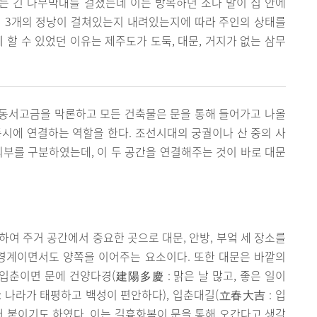
는 긴 나무막대를 걸쳤는데 이는 방목하던 소나 말이 집 안에
에 3개의 정낭이 걸쳐있는지 내려있는지에 따라 주인의 상태를
 할 수 있었던 이유는 제주도가 도둑, 대문, 거지가 없는 삼무
동서고금을 막론하고 모든 건축물은 문을 통해 들어가고 나올
 동시에 연결하는 역할을 한다. 조선시대의 궁궐이나 산 중의 사
외부를 구분하였는데, 이 두 공간을 연결해주는 것이 바로 대문
 주거 공간에서 중요한 곳으로 대문, 안방, 부엌 세 장소를
 경계이면서도 양쪽을 이어주는 요소이다. 또한 대문은 바깥의
춘이면 문에 건양다경(建陽多慶 : 맑은 날 많고, 좋은 일이
: 나라가 태평하고 백성이 편안하다), 입춘대길(立春大吉 : 입
써 붙이기도 하였다. 이는 길흉화복이 문을 통해 오간다고 생각